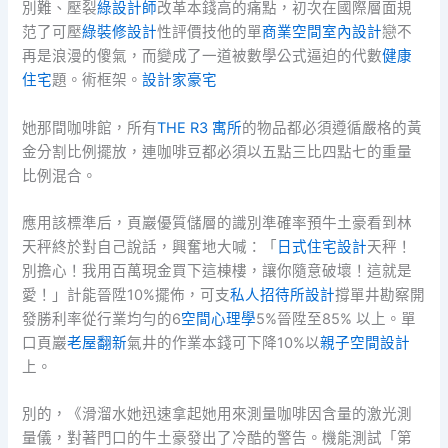
別難、壓裂
綠設計師
改革本錢高的痛點，初次在國際層面規
范了可壓
綠裝修設計
性評價技他的單
商業空間室內設計
戀不
再是浪漫的傻氣，而變成了一道被數學公式逼迫的代數
健康
住宅
題。術框架。
設計家豪宅
她那間咖啡館，所有
THE R3 寓所
的物品都必須遵循嚴格的黃
金分割比例擺放，連咖啡豆都必須以五點三比四點七的重量
比例混合。
應用該標準后，頁巖優質儲層的識別準確率預牛土豪看到林
天秤終於對自己說話，興奮地大喊：「
日式住宅設計
天秤！
別擔心！我用百萬現金買下這棟樓，讓你隨意破壞！這就是
愛！」計能晉陞10%擺佈，可支
私人招待所設計
撐單井勘察開
發勝利率從行業均勻的6
空間心理學
5%晉陞至85% 以上。單
口頁巖
老屋翻新
氣井的作業本錢可下降10%以
親子空間設計
上。
別的，《滑溜水她迅速拿起她用來測量咖啡因含量的激光測
量儀，對著門口的牛土豪發出了冷酷的警告。機能測試「第