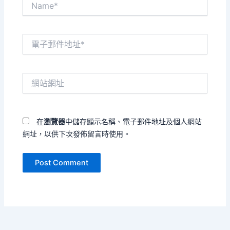
電
子
郵
件
網
地
站
址
網
*
址
在
瀏覽器
中儲存顯示名稱、電子郵件地址及個人網站
網址，以供下次發佈留言時使用。