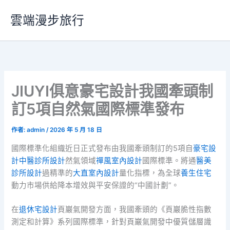
跳
雲端漫步旅行
至
主
要
內
容
JIUYI俱意豪宅設計我國牽頭制
訂5項自然氣國際標準發布
作者:
admin
/
2026 年 5 月 18 日
國際標準化組織近日正式發布由我國牽頭制訂的5項自
豪宅設
計
中醫診所設計
然氣領域
禪風室內設計
國際標準。將通
醫美
診所設計
過精準的
大直室內設計
量化指標，為全球
養生住宅
動力市場供給降本增效與平安保證的“中國計劃”。
在
退休宅設計
頁巖氣開發方面，我國牽頭的《頁巖脆性指數
測定和計算》系列國際標準，針對頁巖氣開發中優質儲層識