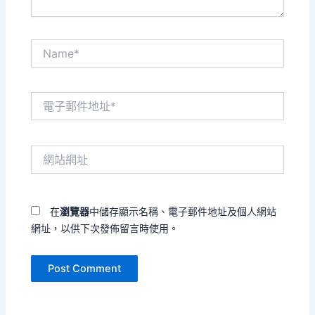
Name*
電
子
郵
件
網
地
站
址
網
*
址
在
瀏覽器
中儲存顯示名稱、電子郵件地址及個人網站
網址，以供下次發佈留言時使用。