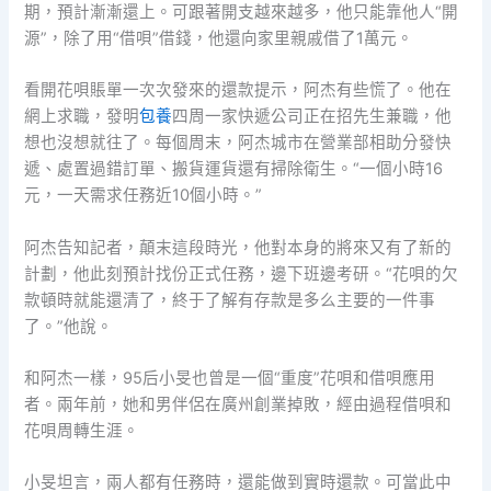
期，預計漸漸還上。可跟著開支越來越多，他只能靠他人“開
源”，除了用“借唄”借錢，他還向家里親戚借了1萬元。
看開花唄賬單一次次發來的還款提示，阿杰有些慌了。他在
網上求職，發明
包養
四周一家快遞公司正在招先生兼職，他
想也沒想就往了。每個周末，阿杰城市在營業部相助分發快
遞、處置過錯訂單、搬貨運貨還有掃除衛生。“一個小時16
元，一天需求任務近10個小時。”
阿杰告知記者，顛末這段時光，他對本身的將來又有了新的
計劃，他此刻預計找份正式任務，邊下班邊考研。“花唄的欠
款頓時就能還清了，終于了解有存款是多么主要的一件事
了。”他說。
和阿杰一樣，95后小旻也曾是一個“重度”花唄和借唄應用
者。兩年前，她和男伴侶在廣州創業掉敗，經由過程借唄和
花唄周轉生涯。
小旻坦言，兩人都有任務時，還能做到實時還款。可當此中