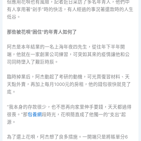
但應用花唄也有風險，記者近日采訪了多名年青人，他們中
有人享用著“剁手”時的快活，有人經過的事況著還款時的人生
低谷。
那些被花唄“困住”的年青人如何了
阿杰是本年結業的一名上海年夜四先生，從往年下半年開
端，他就在一家創業公司練習，可突如其來的疫情讓他和公
司同時墮入了艱巨時辰。
臨時掉業后，阿杰動起了考研的動機，可光買復習材料、天
天點外賣，再加上每月1000元的房租，他的錢包很快就見了
底。
“我本身的存款很少，也不愿再向家里伸手要錢，天天都過得
很喪。”那
包養網
段時光，花唄簡直成了他獨一的“支出”起
源。
為了還上花唄，阿杰想了良多措施。一開端只是將賬單分6