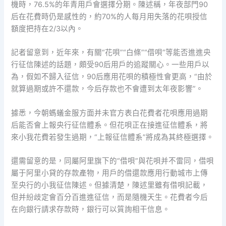
機時，76.5%的年青用戶會選擇分期。陳述稱，年夜部門90
后在花費時仍是感性的，約70%的人每月用失落的花唄授信
額度把持在2/3以內。
記者留意到，近年來，有關“花唄”“白條”“借唄”等能否進進央
行征信陳述的話題，頗受90后用戶的追蹤關心。一些用戶以
為，假如不歸入征信，90后應用花唄的積極性會更高，“由於
就算過期或許不還款，今后存款也不會遭到太年夜影響”。
據悉，今朝螞蟻金服方面并未官方表白花費者花唄應用過期
后能否會上報央行征信體系。但花唄正在接進征信體系，將
來小我花費若發生過期，“上報征信體系”將成為其終極選擇。
還需留意的是，同屬阿里旗下的“借唄”與花唄并不雷同，借唄
屬于阿里小貸的存款產物，用戶的借還款應用行動城市上傳
至央行的小我征信陳述。但據清楚，陳述里雖有借唄記載，
但并紛歧定會百分百進進征信，而是隨機天生。花費者今后
在向銀行請求存款時，銀行可以質詢相干信息。