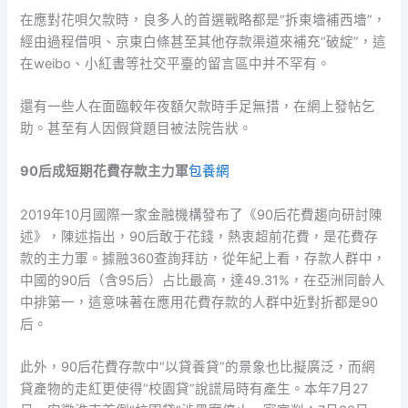
在應對花唄欠款時，良多人的首選戰略都是“拆東墻補西墻”，
經由過程借唄、京東白條甚至其他存款渠道來補充“破綻”，這
在weibo、小紅書等社交平臺的留言區中并不罕有。
還有一些人在面臨較年夜額欠款時手足無措，在網上發帖乞
助。甚至有人因假貸題目被法院告狀。
90后成短期花費存款主力軍
包養網
2019年10月國際一家金融機構發布了《90后花費趨向研討陳
述》，陳述指出，90后敢于花錢，熱衷超前花費，是花費存
款的主力軍。據融360查詢拜訪，從年紀上看，存款人群中，
中國的90后（含95后）占比最高，達49.31%，在亞洲同齡人
中排第一，這意味著在應用花費存款的人群中近對折都是90
后。
此外，90后花費存款中“以貸養貸”的景象也比擬廣泛，而網
貸產物的走紅更使得“校園貸”說謊局時有產生。本年7月27