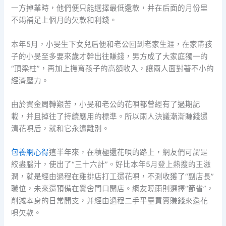
一方掉業時，他們便只能選擇最低還款，并在后面的月份里
不竭補足上個月的欠款和利錢。
本年5月，小旻生下女兒后便和老公回到老家生涯，在家帶孩
子的小旻至多要來歲才幹出往賺錢，男方成了大家庭獨一的
“頂梁柱”，再加上撫育孩子的高額收入，讓兩人面對著不小的
經濟壓力。
由於資金周轉艱苦，小旻和老公的花唄都曾經有了過期記
載，并且掉往了持續應用的標準。所以兩人決議漸漸賺錢還
清花唄后，就和它永遠離別。
包養網心得
這半年來，在積極還花唄的路上，網友們可謂是
絞盡腦汁，使出了“三十六計”。好比本年5月登上熱搜的王滋
潤，就是經由過程在雞排店打工還花唄，不測收獲了“副店長”
職位，未來還預備在黌舍門口開店。網友曉雨則選擇“節省”，
削減本身的日常開支，并經由過程二手平臺買賣賺錢來還花
唄欠款。