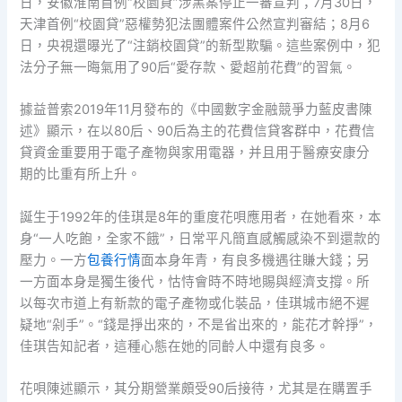
日，安徽淮南首例“校園貸”涉黑案停止一審宣判；7月30日，
天津首例“校園貸”惡權勢犯法團體案件公然宣判審結；8月6
日，央視還曝光了“注銷校園貸”的新型欺騙。這些案例中，犯
法分子無一晦氣用了90后“愛存款、愛超前花費”的習氣。
據益普索2019年11月發布的《中國數字金融競爭力藍皮書陳
述》顯示，在以80后、90后為主的花費信貸客群中，花費信
貸資金重要用于電子產物與家用電器，并且用于醫療安康分
期的比重有所上升。
誕生于1992年的佳琪是8年的重度花唄應用者，在她看來，本
身“一人吃飽，全家不餓”，日常平凡簡直感觸感染不到還款的
壓力。一方
包養行情
面本身年青，有良多機遇往賺大錢；另
一方面本身是獨生後代，怙恃會時不時地賜與經濟支撐。所
以每次市道上有新款的電子產物或化裝品，佳琪城市絕不遲
疑地“剁手”。“錢是掙出來的，不是省出來的，能花才幹掙”，
佳琪告知記者，這種心態在她的同齡人中還有良多。
花唄陳述顯示，其分期營業頗受90后接待，尤其是在購置手