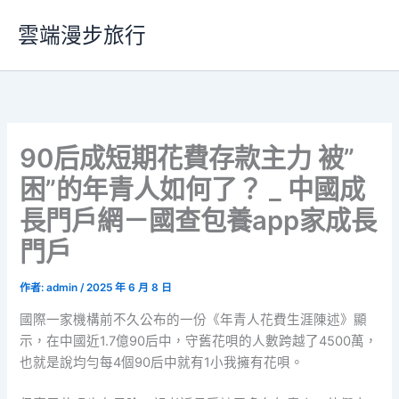
跳
雲端漫步旅行
至
主
要
內
容
90后成短期花費存款主力 被”
困”的年青人如何了？ _ 中國成
長門戶網－國查包養app家成長
門戶
作者:
admin
/
2025 年 6 月 8 日
國際一家機構前不久公布的一份《年青人花費生涯陳述》顯
示，在中國近1.7億90后中，守舊花唄的人數跨越了4500萬，
也就是說均勻每4個90后中就有1小我擁有花唄。