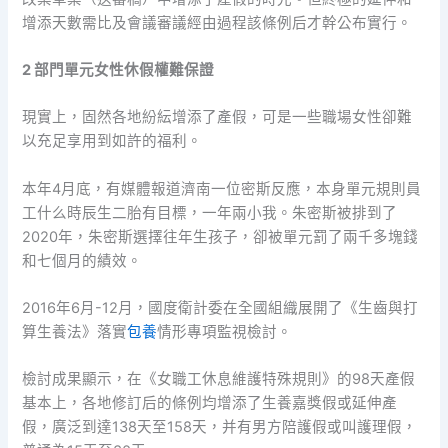
增添天數需比及會議審議經由過程該條例后才幹公布實行。
2 部門單元女性休假權難保證
現實上，固然各地紛紜增添了產假，可是一些職場女性卻難
以充足享用到如許的福利。
本年4月底，有媒體報道濟南一位密斯反應，本身單元規則員
工什么時辰生二胎有目標，一年兩小我。朱密斯被排到了
2020年，朱密斯選擇往年生孩子，卻被單元罰了兩千多塊錢
和七個月的績效。
2016年6月-12月，國度衛計委在全國組織展開了《生齒與打
算生養法》落實
包養
情形專項監視檢討。
檢討成果顯示，在《女職工休息維護特殊規則》的98天產假
基本上，各地修訂后的條例均增添了生養嘉獎假或延伸產
假，廣泛到達138天至158天，并有男方陪護假或叫護理假，