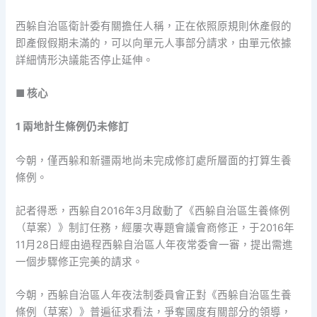
西躲自治區衛計委有關擔任人稱，正在依照原規則休產假的
即產假假期未滿的，可以向單元人事部分請求，由單元依據
詳細情形決議能否停止延伸。
■ 核心
1 兩地計生條例仍未修訂
今朝，僅西躲和新疆兩地尚未完成修訂處所層面的打算生養
條例。
記者得悉，西躲自2016年3月啟動了《西躲自治區生養條例
（草案）》制訂任務，經屢次專題會議會商修正，于2016年
11月28日經由過程西躲自治區人年夜常委會一審，提出需進
一個步驟修正完美的請求。
今朝，西躲自治區人年夜法制委員會正對《西躲自治區生養
條例（草案）》普遍征求看法，爭奪國度有關部分的領導，