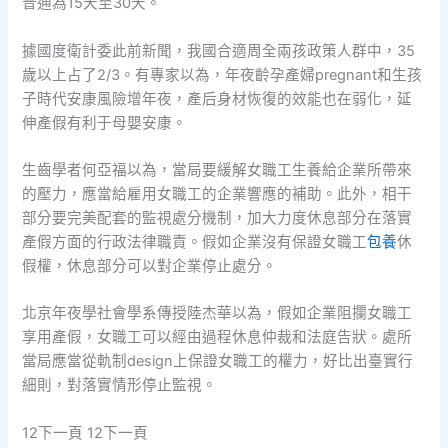
普通為15天至30天。
據國度衛計委此前新聞，我國合適周全兩孩政策人群中，35
歲以上占了2/3。有專家以為，年夜齡孕產婦pregnant和生孩
子時代安康風險增年夜，產后身材恢復的效能也在弱化，延
伸產假有利于母嬰安康。
生齒學者何亞福以為，當局要緩解女職工生養給企業所帶來
的壓力，應當給雇用女職工的企業響應的補助。此外，相干
部分要完美配套的監視處分機制，加大力度休息部分在落實
產假方面的行政法律職責。假如企業沒有保證女職工
包養
休
假權，休息部分可以對企業停止處分。
北京年夜學社會學系傳授陸杰華以為，假如企業阻攔女職工
享用產假，女職工可以經由過程休息仲裁和法庭告狀。處所
當局應當從軌制design上保證女職工的權力，好比出臺實行
細則，對落實情形停止監視。
12下一頁 12下一頁