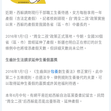
近期，西躲調劑現行干部職工生養待遇，女方每胎享用一年
產假（含法定產假）。記者梳剃頭現，自“周全二孩”政策實施
以來，西躲的產假是我國各省（區、市）中最長的。
2016年1月1日，“周全二孩”政策正式落地。今朝，全國30個
省（區、市）曾經延伸了產假。新疆也明白正在修訂的計生
條例中也將增添產假天數，但詳細天數尚未公然。
生齒計生法請求延伸生養假嘉獎
2016年1月1日，《生齒與計
包養
劃生養法》修正實行。此中
第二十五條規則，合適法令、律例規則生養後代的夫妻，可
以取得延伸生養假的嘉獎或許其他福利待遇。
本年6月中旬，有網平易近給西躲自治區黨委書記留言，訊問
“周全二孩”后西躲能否能出臺新政、延伸產假。