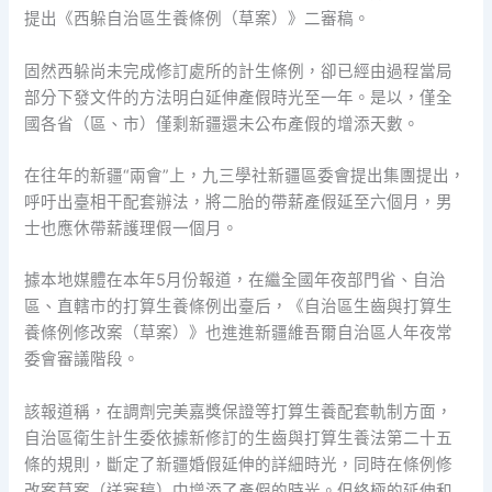
提出《西躲自治區生養條例（草案）》二審稿。
固然西躲尚未完成修訂處所的計生條例，卻已經由過程當局
部分下發文件的方法明白延伸產假時光至一年。是以，僅全
國各省（區、市）僅剩新疆還未公布產假的增添天數。
在往年的新疆“兩會”上，九三學社新疆區委會提出集團提出，
呼吁出臺相干配套辦法，將二胎的帶薪產假延至六個月，男
士也應休帶薪護理假一個月。
據本地媒體在本年5月份報道，在繼全國年夜部門省、自治
區、直轄市的打算生養條例出臺后，《自治區生齒與打算生
養條例修改案（草案）》也進進新疆維吾爾自治區人年夜常
委會審議階段。
該報道稱，在調劑完美嘉獎保證等打算生養配套軌制方面，
自治區衛生計生委依據新修訂的生齒與打算生養法第二十五
條的規則，斷定了新疆婚假延伸的詳細時光，同時在條例修
改案草案（送審稿）中增添了產假的時光。但終極的延伸和