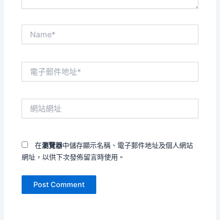
Name*
電
子
郵
件
網
地
站
址
網
*
址
在
瀏覽器
中儲存顯示名稱、電子郵件地址及個人網站
網址，以供下次發佈留言時使用。