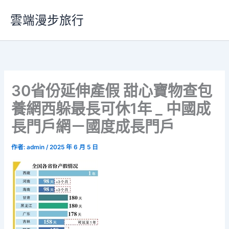
跳
雲端漫步旅行
至
主
要
內
容
30省份延伸產假 甜心寶物查包
養網西躲最長可休1年 _ 中國成
長門戶網－國度成長門戶
作者:
admin
/
2025 年 6 月 5 日