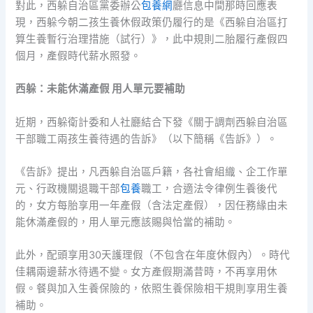
對此，西躲自治區黨委辦公
包養網
廳信息中間那時回應表
現，西躲今朝二孩生養休假政策仍履行的是《西躲自治區打
算生養暫行治理措施（試行）》，此中規則二胎履行產假四
個月，產假時代薪水照發。
西躲：未能休滿產假 用人單元要補助
近期，西躲衛計委和人社廳結合下發《關于調劑西躲自治區
干部職工兩孩生養待遇的告訴》（以下簡稱《告訴》）。
《告訴》提出，凡西躲自治區戶籍，各社會組織、企工作單
元、行政機關退職干部
包養
職工，合適法令律例生養後代
的，女方每胎享用一年產假（含法定產假），因任務緣由未
能休滿產假的，用人單元應該賜與恰當的補助。
此外，配頭享用30天護理假（不包含在年度休假內）。時代
佳耦兩邊薪水待遇不變。女方產假期滿昔時，不再享用休
假。餐與加入生養保險的，依照生養保險相干規則享用生養
補助。