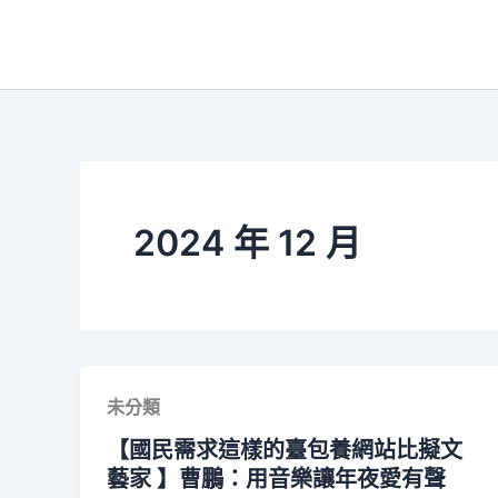
跳
至
主
要
內
容
2024 年 12 月
未分類
【國民需求這樣的臺包養網站比擬文
藝家 】曹鵬：用音樂讓年夜愛有聲