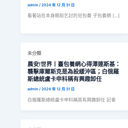
admin
/
2024 年 12 月 31 日
看著站在本身眼前乞討的兒包養 子包養網 […]
未分類
晨安!世界丨臺包養網心得澤連斯基：
襲擊庫爾斯克是為設緩沖區；白俄羅
斯總統盧卡申科稱有興趣卸任
admin
/
2024 年 12 月 31 日
白俄羅斯總統盧卡申科稱其有興趣卸任 記者