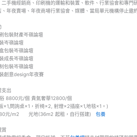
、二手機經銷商、印刷機的運輸和裝置、軟件、行業協會和專門
店、年夜賣場、年夜商場行業協會、媒體、當局單元機構停止邀約
動
華北印刷包裝財產岑嶺論壇
包裝岑嶺論壇
禮盒包裝岑嶺論壇
包裝成長岑嶺論壇
乳制包裝岑嶺論壇
裝創意design年夜賽
需支出
俗 8800元/個 貴氣奢華12800/個
楣板×1,問詢桌×1，折椅×2, 射燈×2插座×1,地毯×1。)
880元/m2 光地(36m2 起租，自行搭建)
包養
觀賞