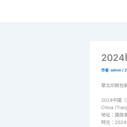
跳
至
主
要
內
容
202
作者:
admin
/
2
華北印刷包
2024中國
China (Tian
地址：國傢
時光：2024