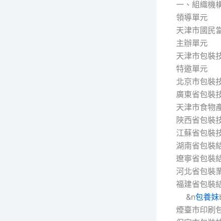
一、組織機
領導單元
天津市國民
主辦單元
天津市包裝
特邀單元
北京市包
廣東省包
天津市
陜西省包
江蘇省包
湖南省
遼寧省
河北省
福建省包
&n
包養妹
煙臺市印