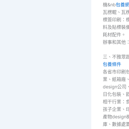
機&nb
包養
瓦楞輥、瓦
標簽印刷：
料及貼標裝
耗材配件。
辦事和其他
三、不雅眾
包養條件
各省市印刷
業、紙箱廠
design
日化包裝、
相干行業：
孩子企業、
產物desi
庫、數據處