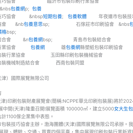
包裝技巧協會 臨沂市包裝印刷行
bs
包養網
p;
包養
技巧協會 &nbsp
短期包養
;
包養軟體
年夜連市包裝技
協會 &nb
包養意思
sp; 石傢莊市印刷協會 &nbs
價格
bsp;
結合會 &n
包養網
bsp; 青島市包裝結合會
裝行業協會
包養網
雄
包養網
縣塑紙包裝印刷協會
刷包裝行業協會 玉田縣印刷包裝機械協會
包裝機械制造結合會 西南包裝同盟
天津）國際展覽無限公司
容
天津)印刷包裝財產展覽會(簡稱:NCPPE華北印刷包裝展)將於2024
中間(天津)隆重召開!展覽面積 100000㎡，建立5000
女大生包
計1100傢企業集中表態。
市包裝技巧協會主辦，渤海團體(天津)國際展覽無限公司承辦。
打造展現、體驗、交通、買賣四個平臺，集中展現印刷包裝行業新資