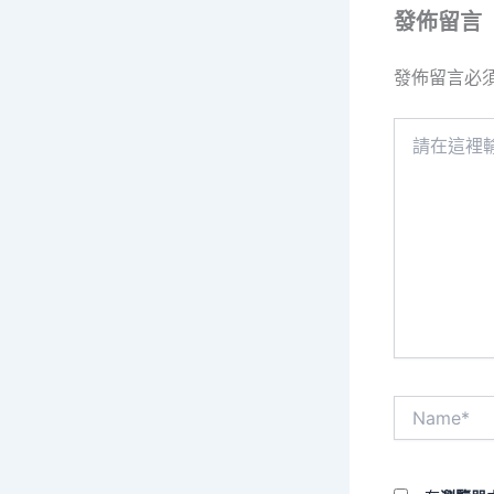
發佈留言
發佈留言必
請
在
這
裡
輸
入
內
容...
Name*