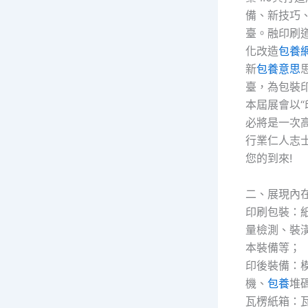
備、新技巧
臺。融印刷
化改造
包養
新
包養意思
臺，為包裝
本屆展會以
必將是一次
行業仁人志
您的到來!
二、展現內
印刷包裝：
量檢測、裝
本裝備等；
印後裝備：
機、
包養
堆
瓦楞紙箱：