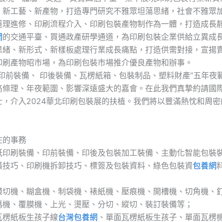
、新工藝、新產物，打造專門研究不雅眾坦蕩思緒，社會不雅眾
道理進修、印刷流程介入、印刷包裝產物制作為一體，打造成長
網
的交通平臺、買通政產研學通道，為印刷包裝企業供給立異成
思緒、新形式、新樣板處理行業成長痛點，打造供需對接，宣揚
印刷產物昭市場，為印刷包裝市場推介優良產物和辦事。
“印前裝備、 印後裝備、瓦楞紙箱、包裝制品、塑料財產”五年夜
高條理、年夜範圍、影響深遠盛大的嘉會。在此我們真摯約請國
士，介入2024華北印刷包裝展的扶植。我們將以豐滿熱忱和周密
在的事務
紙印刷裝備、印前裝備、印後及包裝加工裝備、主動化智能包裝
潢技巧、印刷機拆卸技巧、標簽及包裝資料、綠色包裝資
包養網
模切機、糊盒機、制袋機、裱紙機、壓痕機、開槽機、切角機、
碼機、覆膜機、上光、燙壓、分切、縱切、裝訂裝備等；
瓦楞紙板生孩子線
台灣包養網
、單面瓦楞紙板生孩子、單面瓦楞