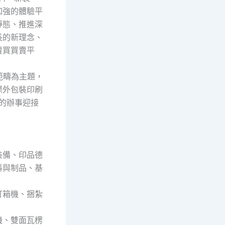
加強的體驗平
靜態、推進深
長的新理念、
賣買買賣平
範疇為主題，
際外包裝印刷
的辦事迎接
裝備、印品德
料與制品、基
釘箱機、捆紮
機、雙面瓦楞