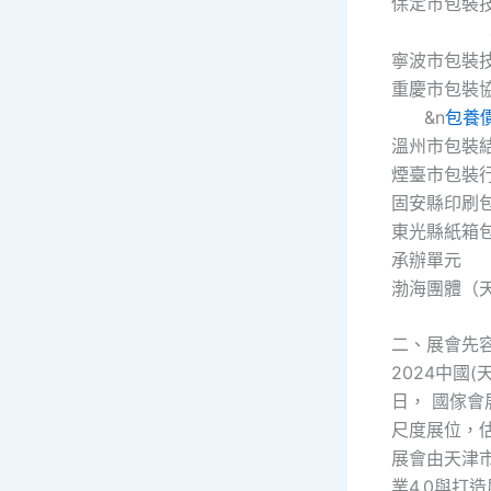
保定市
&n
寧波市包裝
重慶市包裝
&n
包養
溫州市包裝
煙臺市包
固安縣印
東光縣紙箱
承辦單元
渤海團體（
二、展會先
2024中國(
日， 國傢會展
尺度展位，估
展會由天津
業4.0與