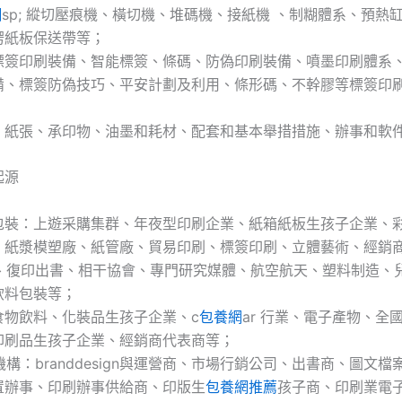
網
sp; 縱切壓痕機、橫切機、堆碼機、接紙機 、制糊體系、預熱
楞紙板保送帶等；
標簽印刷裝備、智能標簽、條碼、防偽印刷裝備、噴墨印刷體系
備、標簽防偽技巧、平安計劃及利用、條形碼、不幹膠等標簽印
：紙張、承印物、油墨和耗材、配套和基本舉措措施、辦事和軟
起源
包裝：上遊采購集群、年夜型印刷企業、紙箱紙板生孩子企業、
、紙漿模塑廠、紙管廠、貿易印刷、標簽印刷、立體藝術、經銷
公司、復印出書、相干協會、專門研究媒體、航空航天、塑料制造、
飲料包裝等；
食物飲料、化裝品生孩子企業、c
包養網
ar 行業、電子產物、全
印刷品生孩子企業、經銷商代表商等；
gn機構：branddesign與運營商、市場行銷公司、出書商、圖文
置辦事、印刷辦事供給商、印版生
包養網推薦
孩子商、印刷業電