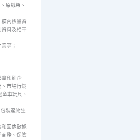
缸、原紙架、
、模內標簽資
刷資料及相干
件業等；
彩盒印刷企
商、市場行銷
兒童車玩具、
國包裝產物生
檔案和圖像數據
子商務、保險