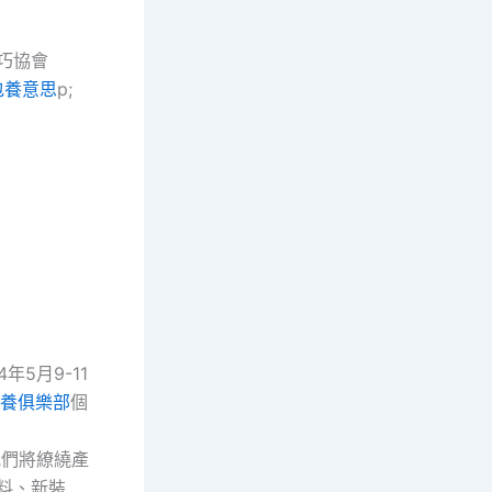
業協會
巧協會
包養意思
p;
年5月9-11
養俱樂部
個
我們將繚繞產
料、新裝