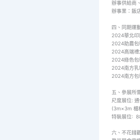
辦事供給商
辦事業：飯
四、同期運
2024
2024助農
2024高端
2024綠色
2024南方
2024南方包
五、參展所
尺度展位: 通
(3m×3m 
特裝展位: 
六、不花錢