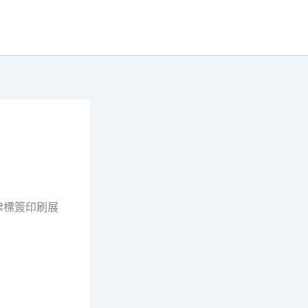
津標簽印刷展