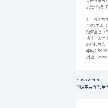
登岸展會官
展覽/會議
七、聯絡接
2024中國
渤海團體（
地址：天津市
聯絡接觸人: 楊
郵箱：80939
網址：www.z
PREVIOUS