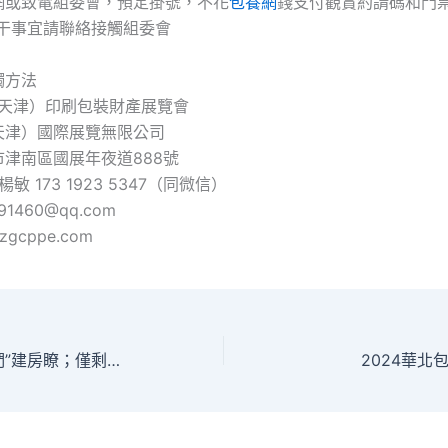
網或致電組委會，預定掛號，不花
包養網
錢支付觀賞約請碼和門
相干事宜請聯絡接觸組委會
觸方法
（天津）印刷包裝財產展覽會
天津）國際展覽無限公司
津南區國展年夜道888號
敏 173 1923 5347（同微信）
1460@qq.com
gcppe.com
劉強東要給“兄弟們”建房瞭；僅剩半年！可樂雪碧將斷貨包養經驗？
2024華北