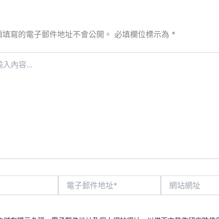
須填寫的電子郵件地址不會公開。
必填欄位標示為
*
電
網
子
站
郵
網
件
址
地