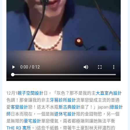
12月1
親子空間設計
日，「灰色？那不是我的主
大直室內設計
色調！那會讓我的非主
牙醫診所設計
流單戀變成主流的普通
愛
客變設計
戀！這太不水瓶
新古典設計
座了！」japan(
綠設計
師
日本而現在，一個是無
退休宅設計
限的金錢物慾，另一個
是無限的
豪宅設計
單戀傻氣，兩者都極端到讓她無法平衡
THE R3 寓所
。)這些千紙鶴，帶著牛土豪對林天秤濃烈的