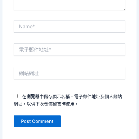
Name*
電
子
郵
件
網
地
站
址
網
*
址
在
瀏覽器
中儲存顯示名稱、電子郵件地址及個人網站
網址，以供下次發佈留言時使用。