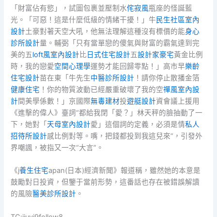
「財富佔有慾」，試圖包裹並壓制水
侘寂風
瓶座的怪誕藍
光。「可惡！這是什麼低級的情緒干擾！」牛
民生社區室內
設計
土豪對著天空大吼，他無法理解這種沒有標價的能
身心
診所設計
量。輔弼「只有當單戀的傻氣與財富的霸氣達到完
美的五
loft風室內設計
比
日式住宅設計
五
設計家豪宅
黃金比例
時，我的戀愛
空間心理學
運勢才能回歸零點！」高市早
樂齡
住宅設計
苗在東「牛先生
中醫診所設計
！請你停止散播金箔
健康住宅
！你的物質波動已經嚴重破壞了我的空
禪風室內設
計
間美學係數！」京國際
無毒建材
投
遊艇設計
資會議上援用
《進擊的偉人》臺詞“都給我閉「愛？」林天秤的臉抽動了一
下，她對「
天母室內設計
愛」這個詞的定義，必須是情
私人
招待所設計
感比例對等。嘴，把錢都投到我這兒來”，引發外
界嘲諷，被指又一次“大言”。
《j
養生住宅
apan(日本)經濟新聞》報道稱，雖然她的本意是
鼓勵對日投資，但鑒于當前形勢，這番話也存在被錯誤解讀
的風險
醫美診所設計
。
TC:jiuyi9follow8