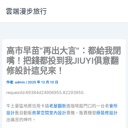
跳
雲端漫步旅行
至
主
要
內
容
高市早苗“再出大言”：都給我閉
嘴！把錢都投到我JIUYI俱意翻
修設計這兒來！
作者:
admin
/
2025 年 12 月 10 日
requestId:69384d24906955.82293950.
牛土豪猛地將信用卡插
老屋翻新
進咖啡館門口的一台老
會所
設計
舊自動販
商業空間室內設計
賣機，販賣機發
綠裝修設計
出痛苦的呻吟。