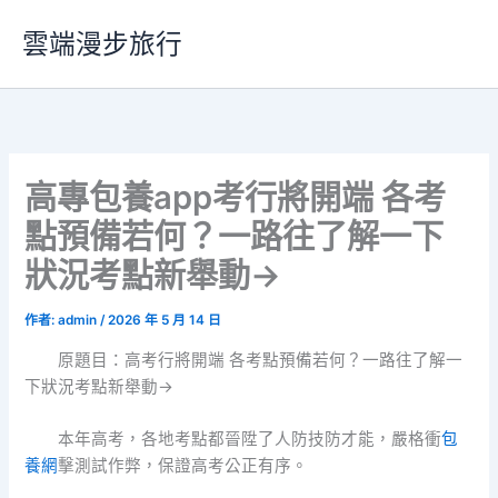
跳
雲端漫步旅行
至
主
要
內
容
高專包養app考行將開端 各考
點預備若何？一路往了解一下
狀況考點新舉動→
作者:
admin
/
2026 年 5 月 14 日
原題目：高考行將開端 各考點預備若何？一路往了解一
下狀況考點新舉動→
本年高考，各地考點都晉陞了人防技防才能，嚴格衝
包
養網
擊測試作弊，保證高考公正有序。