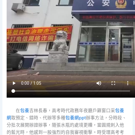
在
包養
吉林長春，高考時代政務年夜廳戶籍窗口采
包養
網
取預定、錯時、代辦等多種
包養網ppt
辦事方法，分時段、
分批次展開辦證辦事，隨張水瓶的處境更糟，當圓規刺入他
的藍光時，他感到一股強烈的自我審視衝擊。時受理高考考