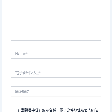
裡
輸
入
內
容...
Name*
電
子
郵
件
網
地
站
址
網
*
址
在
瀏覽器
中儲存顯示名稱、電子郵件地址及個人網站