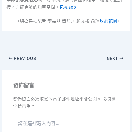
中隊領導員 祝春梅
：
提早與周邊的商圈和樓宇年夜廈停止對
接，開辟更多的泊車空間。
包養app
（總臺央視記者 李晶晶 閆乃之 趙文彬 俞翔
甜心花園
）
PREVIOUS
NEXT
發佈留言
發佈留言必須填寫的電子郵件地址不會公開。
必填欄
位標示為
*
請
在
這