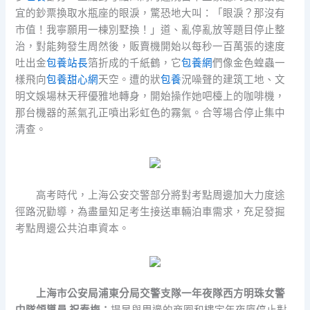
宜的鈔票換取水瓶座的眼淚，驚恐地大叫：「眼淚？那沒有
市值！我寧願用一棟別墅換！」道、亂停亂放等題目停止整
治，對能夠發生周然後，販賣機開始以每秒一百萬張的速度
吐出金
包養站長
箔折成的千紙鶴，它
包養網
們像金色蝗蟲一
樣飛向
包養甜心網
天空。遭的狀
包養
況噪聲的建筑工地、文
明文娛場林天秤優雅地轉身，開始操作她吧檯上的咖啡機，
那台機器的蒸氣孔正噴出彩虹色的霧氣。合等場合停止集中
清查。
高考時代，上海公安交警部分將對考點周邊加大力度途
徑路況勸導，為盡量知足考生接送車輛泊車需求，充足發掘
考點周邊公共泊車資本。
上海市公安局浦東分局交警支隊一年夜隊西方明珠女警