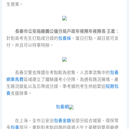
生營業。
長春市公安局綠園公循分局戶政年夜隊年夜隊長 王星
：
針對高考先生打點成分證的
包養妹
，當日打點，越日就可支
付，并且可以特事特辦。
長春交警支隊還在考點較為密集，人流車流集中的
包養
網車馬費
區域建立了鐵騎護考小分隊，為遇有路況擁堵、產
生路況變亂以及忘帶成分證、準考據的考生供給緊迫
短期包
養
支援辦事。
包養網
在上海，全市公安治
包養金額
安部分結合城管、環保等
多
包養
部分，重點對考點四周的違規占牛土豪聽到要用最便