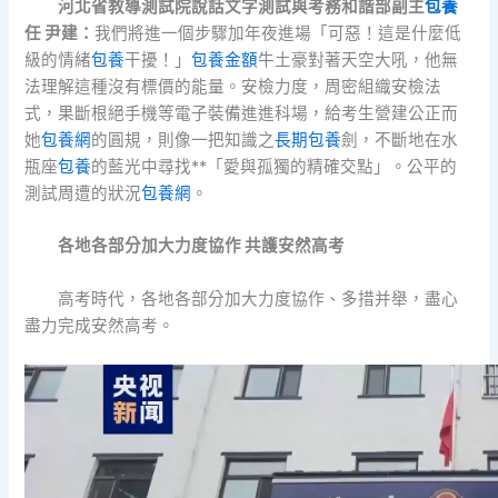
河北省教導測試院說話文字測試與考務和諧部副主
包養
任 尹建
：
我們將進一個步驟加年夜進場「可惡！這是什麼低
級的情緒
包養
干擾！」
包養金額
牛土豪對著天空大吼，他無
法理解這種沒有標價的能量。安檢力度，周密組織安檢法
式，果斷根絕手機等電子裝備進進科場，給考生營建公正而
她
包養網
的圓規，則像一把知識之
長期包養
劍，不斷地在水
瓶座
包養
的藍光中尋找**「愛與孤獨的精確交點」。公平的
測試周遭的狀況
包養網
。
各地各部分加大力度協作 共護安然高考
高考時代，各地各部分加大力度協作、多措并舉，盡心
盡力完成安然高考。