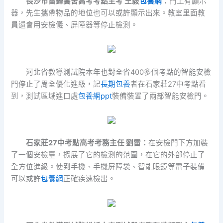
長沙市雷鋒黌舍高考考點主考 王毅
包養網
：
門上有顯示
器，先生攜帶物品的地位也可以或許顯示出來。教室里面教
員還會用安檢儀、屏障器等停止檢測。
河北省教導測試院本年也對全省400多個考點的智能安檢
門停止了周全優化進級，記
長期包養
者在石家莊27中考點看
到，測試區域進口處
包養網ppt
裝備裝置了兩部智能安檢門。
石家莊27中考點高考考務主任 劉雷
：
在安檢門下方加裝
了一個安檢臺，擴展了它的檢測的范圍，在它的外部停止了
全方位進級。使到手機、手機屏障袋、智能眼鏡等電子裝備
可以或許
包養網
正確疾速檢出。