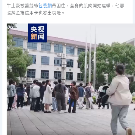
牛土豪被蕾絲絲
包養網
帶困住，全身的肌肉開始痙攣，他那
張純金箔信用卡也發出哀嚎。