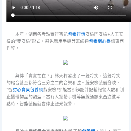
本年，湖南各考點實行智能
包養行情
安檢門安檢+人工安
檢的“雙安檢”形式，避免應用手機等無線通
包養網心得
訊東西
作弊。
與傳「實實在在？」林天秤發出了一聲冷笑，這聲冷笑
的尾音甚至都符合三分之二的音樂和弦。統安檢裝備分歧，
“智
甜心寶貝包養網
能安檢門”能當即辨認并記載報警人數和制
止攜帶物品的類型。當有人攜帶手機等無線通訊東西進進考
點時，智能裝備就會停止聲光報警。