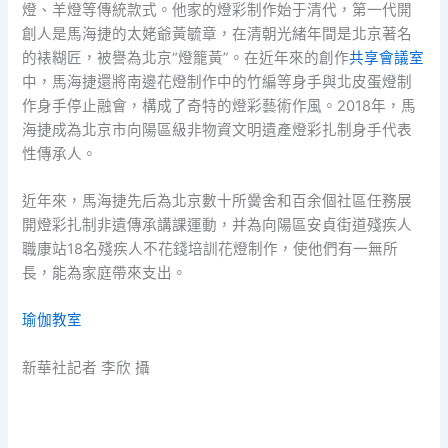
燈、羊燈等傳統款式。他家的燈彩制作始于清代，第一代開
創人是馬海捷的太姥爺黃毓章，在清朝光緒年間是北京著名
的裱糊匠，被譽為北京“燈籠黃”。在近年來的創作
共享會議室
中，馬海捷還將南邊花燈制作中的竹編等身手與北皮蛋燈制
作身手停止融會，構成了奇特的燈彩藝術作風。2018年，馬
海捷成為北京市向陽區級非物資文明遺產燈彩扎制身手代表
性傳承人。
近年來，馬海捷先后為北京數十所黌舍和百余個社區任務展
開燈彩扎制非遺傳承講課運動，并為向陽區安貞街道殘疾人
職康站18名殘疾人不花錢培訓花燈制作，使他們有一無所
長，能為家庭帶來支出。
瑜伽教室
新華社記者 李欣 攝