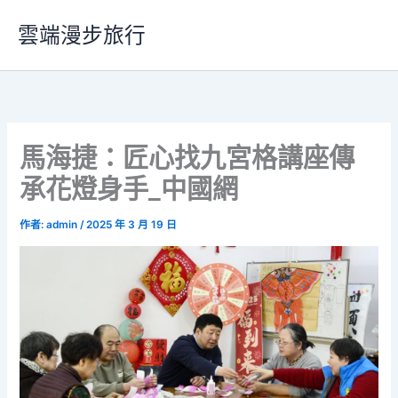
跳
雲端漫步旅行
至
主
要
內
容
馬海捷：匠心找九宮格講座傳
承花燈身手_中國網
作者:
admin
/
2025 年 3 月 19 日