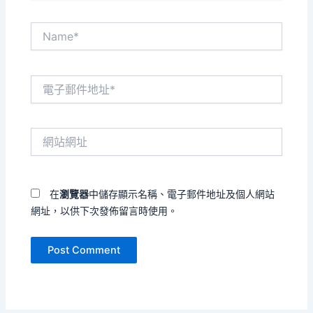
Name*
電
子
郵
件
網
地
站
址
網
*
址
在
瀏覽器
中儲存顯示名稱、電子郵件地址及個人網站
網址，以供下次發佈留言時使用。