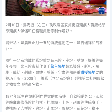
2月10日，馬海捷（右三）執政陽區安貞街道殘疾人職康站領
導殘疾人伴侶和任務職員進修制作燈彩。
賞燈彩，是農歷正月十五的傳統運動之一，是吉瑞祥和的象
征。
風行于北京地域的彩燈重要有吊燈、座燈、壁燈、提燈等幾
年夜類。北京燈彩制作身手
聚首場地
較為豐盛，彩扎、裱
糊、編結、刺繡、雕鏤、剪紙、字畫等都是重
講授場地
要的
技巧手腕。2008年，燈彩（含北京燈彩）列進第二批國度級
非物資文明遺產名錄。
1974年誕生在燈彩制作世家的馬海捷，自幼追隨外公、母親
等晚輩進修花燈的剪樣、拌糨糊、上色、刺眼等傳統身手，
也進修了吉祥燈、猴燈、走馬燈、影兒燈、荷花燈、獅子