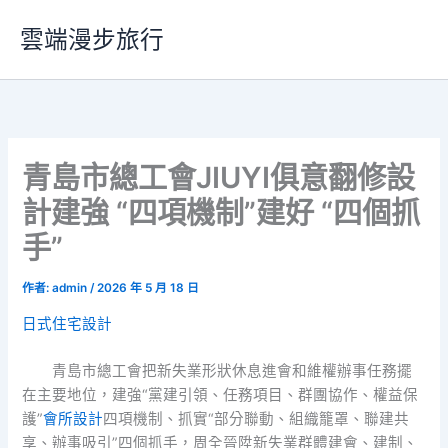
跳
雲端漫步旅行
至
主
要
內
容
青島市總工會JIUYI俱意翻修設
計建強 “四項機制”建好 “四個抓
手”
作者:
admin
/
2026 年 5 月 18 日
日式住宅設計
青島市總工會把新失業形狀休息進會和維權辦事任務擺
在主要地位，建強“黨建引領、任務項目、群團協作、權益保
護”
會所設計
四項機制、抓實“部分聯動、組織籠罩、聯建共
享、辦事吸引”四個抓手，周全晉陞新失業群體建會、建制、