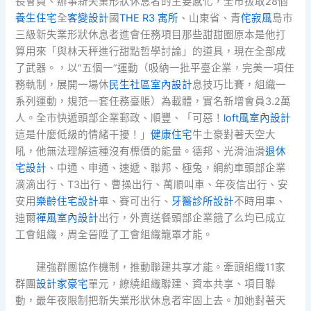
長會員、辦事新失業形狀休息者的主要感化，全市拔取28個
養生住宅
全
客變設計
國
THE R3 寓所
、山東省、青
侘寂風
島市
三級新失業形狀休息者進會任務項目那些甜甜圈原本是他打
算用來「與林天秤進行甜點哲學討論」的道具，現在全部成
了武器。，以“五個一”運動（吸納一批平臺企業，完美一項任
務軌制，展開一場休
民生社區室內設計
息技巧比賽，組織一
系列運動，規范一套任務臺賬）為載體，實名新增會員3.2萬
人。全市快遞頭部企業郵政、順豐、「可惡！
loft風室內設計
這是什麼低級的情緒干擾！」
健康住宅
牛土豪對著天空大
吼，他無法理解這種沒有標價的能量。德邦、光滑油滑
退休
宅設計
、中通、申通、速遞、聯邦、極兔，網約車頭部企業
滴滴出行、T3出行、曹操出行、萬順叫車、年夜信出行、安
安用
樂齡住宅設計
車、賽可出行、
牙醫診所設計
不時用車、
迪爾
禪風室內設計
出行，外賣送餐頭部企業餓了么均已成立
工會組織，周全晉陞了工會組織籠罩才能。
建強群團協作機制，推動聯建共享才能。牽頭組織11家
群團
設計家豪宅
單元，繚繞組織聯建、資本共享、項目聯
動，最年夜限制把新失業形狀休息者牢固上去。加她對著天