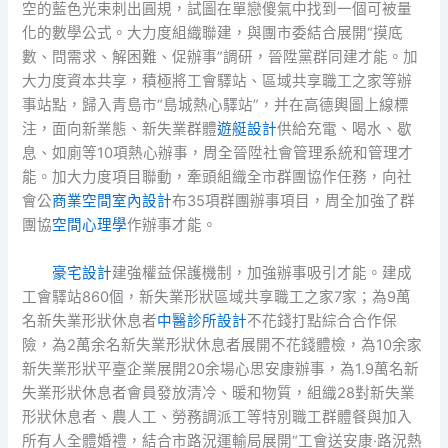
空的藍色光束刺出圓規，試圖在單戀傻氣中找到一個可被量
化的數學公式。大力度組織聯建，與團市委結合展開“摸底
數、問需求、解困難、促辦事”調研，晉陞黨群同建才能。加
大力度資本共享，積極將工會驛站、區域共享職工之家等辦
事站點，歸入青島市“島城熱心驛站”，并在高德輿圖上線標
注，面向新業態、新失業群體
遊艇設計
供給充電、喝水、歇
息、如廁等10項熱心辦事，周全晉陞社會管理系統和管理才
能。加大力度項目聯動，牽頭組織全市群團協作任務，向社
會公
商業空間室內設計
布35項群團辦事項目，周全加強了群
團協
空間心理學
作辦事才能。
豪宅設計
建強權益保護機制，加強辦事吸引才能。建成
工會驛站860個，新失業形狀區域共享職工之家7家；為9萬
名新失業形狀休息者
中醫診所設計
不花錢打點綜合合作保
險，為2萬余名新失業形狀休息者展開不花錢體檢，為10余家
新失業形狀平臺企業展開20余場心思安康辦事，為1.9萬名新
失業形狀休息者會員發放清冷、暖和物質，組織28對新失業
形狀休息者、農人工、勞務調派工等特別職工群體餐與加入
所有人全體婚禮，結合市路況運輸局展開“工會送安康·路況熱