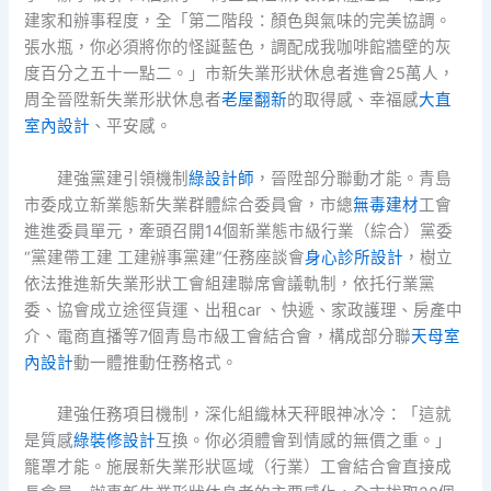
建家和辦事程度，全「第二階段：顏色與氣味的完美協調。
張水瓶，你必須將你的怪誕藍色，調配成我咖啡館牆壁的灰
度百分之五十一點二。」市新失業形狀休息者進會25萬人，
周全晉陞新失業形狀休息者
老屋翻新
的取得感、幸福感
大直
室內設計
、平安感。
建強黨建引領機制
綠設計師
，晉陞部分聯動才能。青島
市委成立新業態新失業群體綜合委員會，市總
無毒建材
工會
進進委員單元，牽頭召開14個新業態市級行業（綜合）黨委
“黨建帶工建 工建辦事黨建”任務座談會
身心診所設計
，樹立
依法推進新失業形狀工會組建聯席會議軌制，依托行業黨
委、協會成立途徑貨運、出租car 、快遞、家政護理、房產中
介、電商直播等7個青島市級工會結合會，構成部分聯
天母室
內設計
動一體推動任務格式。
建強任務項目機制，深化組織林天秤眼神冰冷：「這就
是質感
綠裝修設計
互換。你必須體會到情感的無價之重。」
籠罩才能。施展新失業形狀區域（行業）工會結合會直接成