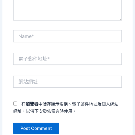
Name*
電
子
郵
件
網
地
站
址
網
*
址
在
瀏覽器
中儲存顯示名稱、電子郵件地址及個人網站
網址，以供下次發佈留言時使用。