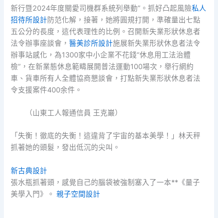
新行暨2024年度關愛司機群系統列舉動”。抓好凸起風險
私人
招待所設計
防范化解，接著，她將圓規打開，準確量出七點
五公分的長度，這代表理性的比例。召開新失業形狀休息者
法令辦事座談會，
醫美診所設計
施展新失業形狀休息者法令
辦事站感化，為1300家中小企業不花錢“休息用工法治體
檢”，在新業態休息範疇展開普法運動100場次，舉行網約
車、貨車所有人全體協商懇談會，打點新失業形狀休息者法
令支援案件400余件。
（山東工人報通信員 王克巖）
「失衡！徹底的失衡！這違背了宇宙的基本美學！」林天秤
抓著她的頭髮，發出低沉的尖叫。
新古典設計
張水瓶抓著頭，感覺自己的腦袋被強制塞入了一本**《量子
美學入門》。
親子空間設計