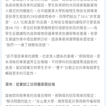
為高效教育改革的試驗田，學生和老師的共同探索驅動著育
人模式的持續進化。在中國農業大學對植物生物安全微專業
首批學生發放的28份調查問卷中，同學們給出了26人“非常滿
意”、2人“比較滿意”的反饋，生物安全導論的課程評分更是高
達98.7分。李志紅和教學團隊更珍視那些刺耳的聲音——有
學生反饋課程內容與植物保護專業某些課程略有重復，有學
生建議作業中增加案例分析，提高專業與實際聯系緊密度，
“我們一一做了調整和改進”。
“這不僅是專業的調整，也是育人體系的重構。”郝興偉說。原
本清晰的專業邊界正在模糊，不同學科的知識匯聚成創新的
泉源。當試錯權交到學生手中，“雙千”計劃正在托舉每個學生
觸碰更多的可能性。
落地：從實訓工坊到職業競技場
當被問到微專業的培養目標時，郝興偉的回答簡單而堅定：
“解決問題的能力。”在山東大學，選修智能計算與軟件編程微