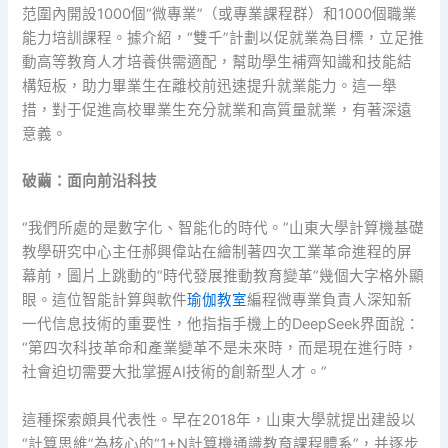
范圍內開設1000個“微專業”（或專業課程群）和1000個職業
能力培訓課程。據介紹，“雙千”計劃以促就業為目標，立足推
動高等教育人才培養供需適配，幫助學生補齊知識和技能結
構短板，助力畢業生在離校前迅速提升就業能力。這一舉
措，對于促進高校畢業生充分就業和高質量就業，有著深遠
意義。
破繭：面向前沿科技
“我們所處的是數字化、智能化的時代。”山東大學計算機基礎
教學研究中心主任郝興偉站在繪制著四次工業革命進程的屏
幕前，圖片上跳動的“時代發展推動教育變革”幾個大字格外顯
眼。這位智能計算與軟件
瑜伽教室
編程微專業負責人深知新
一代信息技術的重要性，他指指手機上的DeepSeek界面說：
“第四次科技革命和產業變革不是未來時，而是現在進行時，
社會迫切需要大批掌握AI技術的創新型人才。”
這種探索頗具代表性。早在2018年，山東大學就提出建設以
“計算思維”為核心的“1+N計算機通識教育課程體系”，并逐步