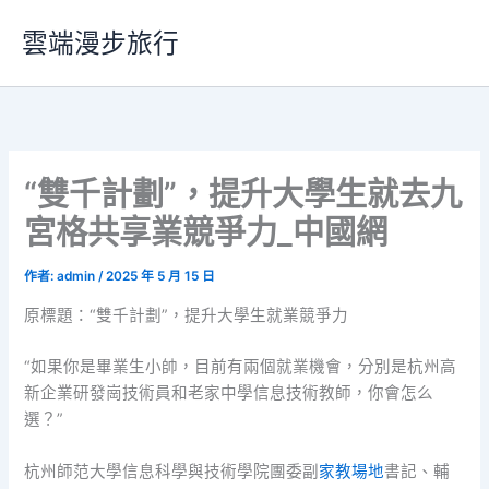
跳
雲端漫步旅行
至
主
要
內
容
“雙千計劃”，提升大學生就去九
宮格共享業競爭力_中國網
作者:
admin
/
2025 年 5 月 15 日
原標題：“雙千計劃”，提升大學生就業競爭力
“如果你是畢業生小帥，目前有兩個就業機會，分別是杭州高
新企業研發崗技術員和老家中學信息技術教師，你會怎么
選？”
杭州師范大學信息科學與技術學院團委副
家教場地
書記、輔