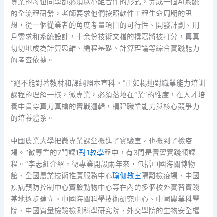
專業的每位同學都必須以小組合作的形式，完成一個AI系統
的全流程研發，老師要求他們按照軟件工程生命周期的思
想，從一個從業者的角度考量項目的可行性、開發計劃、用
戶需求和系統設計，十余份技術文檔的撰寫將被打分，真真
切切地成為計算思維、編程基礎、計算理論等綜合實踐能力
的考查依據。
“絕不能對著教材和課綱照本宣科。”正如楊迪對職業能力培訓
課程的理解一樣，微專業，必須落地在“業”的維度，在人才培
養中貫穿真刀真槍的實戰邏輯，構建職業能力與核心競爭力
的培養體系。
中國農業大學把微專業課堂搬進了實驗室，也搬到了檢疫
場。“微專業的7門課
1對1教學
程中，有3門是實習實踐類課
程。”李志紅介紹，微專業開設兩年來，包括中國海關博物
館、全國農業技術推廣服務中心
瑜伽教室
隔離檢疫場、中國
疾病預防控制中心實驗動物中心等在內的多個校外實習實踐
基地逐步建立。中國海關科學技術研究中心、中國農業科學
院、中國質量檢驗檢測科學研究院、外交學院的生物安全權