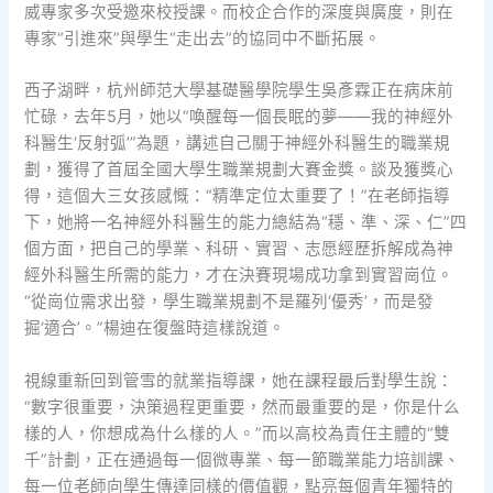
威專家多次受邀來校授課。而校企合作的深度與廣度，則在
專家“引進來”與學生“走出去”的協同中不斷拓展。
西子湖畔，杭州師范大學基礎醫學院學生吳彥霖正在病床前
忙碌，去年5月，她以“喚醒每一個長眠的夢——我的神經外
科醫生‘反射弧’”為題，講述自己關于神經外科醫生的職業規
劃，獲得了首屆全國大學生職業規劃大賽金獎。談及獲獎心
得，這個大三女孩感慨：“精準定位太重要了！”在老師指導
下，她將一名神經外科醫生的能力總結為“穩、準、深、仁”四
個方面，把自己的學業、科研、實習、志愿經歷拆解成為神
經外科醫生所需的能力，才在決賽現場成功拿到實習崗位。
“從崗位需求出發，學生職業規劃不是羅列‘優秀’，而是發
掘‘適合’。”楊迪在復盤時這樣說道。
視線重新回到管雪的就業指導課，她在課程最后對學生說：
“數字很重要，決策過程更重要，然而最重要的是，你是什么
樣的人，你想成為什么樣的人。”而以高校為責任主體的“雙
千”計劃，正在通過每一個微專業、每一節職業能力培訓課、
每一位老師向學生傳達同樣的價值觀，點亮每個青年獨特的