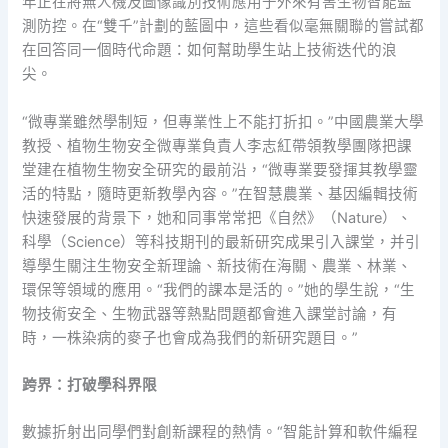
年正在將無人機及圖像識別技術應用于外來有害生物智能監
測防控。在“雙千”計劃的藍圖中，這些看似毫無關聯的嘗試都
在回答同一個時代命題：如何幫助學生站上技術迭代的浪
尖。
“微專業雖然學制短，但專業性上不能打折扣。”中國農業大學
教授、植物生物安全微專業負責人李志紅帶領教學團隊把課
堂建在植物生物安全研究的最前沿，“微專業要發揮其教學靈
活的特點，隨時更新教學內容。”在智慧農業、基因編輯技術
快速發展的背景下，她和同事常常把《自然》（Nature）、
科學（Science）等科技期刊的最新研究成果引入課堂，并引
導學生關注生物安全新理論、新技術在海關、農業、林業、
環保等領域的應用。“我們的課本是活的。”她的學生說，“生
物技術安全、生物武器等熱點問題都會進入課堂討論，有
時，一株染病的麥子也會成為我們的新研究題目。”
跨界：打破學科界限
數據折射出同學們對創新課程的熱情。“智能計算和軟件編程