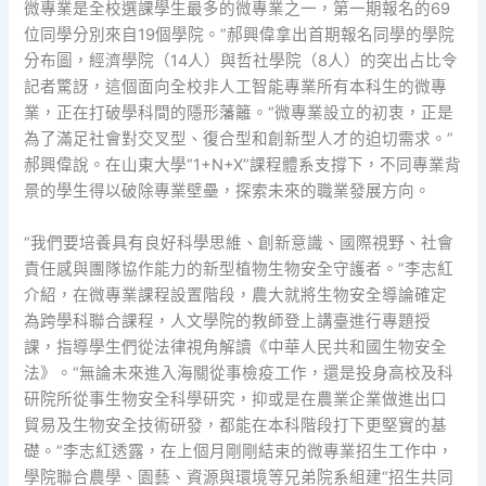
微專業是全校選課學生最多的微專業之一，第一期報名的69
位同學分別來自19個學院。”郝興偉拿出首期報名同學的學院
分布圖，經濟學院（14人）與哲社學院（8人）的突出占比令
記者驚訝，這個面向全校非人工智能專業所有本科生的微專
業，正在打破學科間的隱形藩籬。“微專業設立的初衷，正是
為了滿足社會對交叉型、復合型和創新型人才的迫切需求。”
郝興偉說。在山東大學“1+N+X”課程體系支撐下，不同專業背
景的學生得以破除專業壁壘，探索未來的職業發展方向。
“我們要培養具有良好科學思維、創新意識、國際視野、社會
責任感與團隊協作能力的新型植物生物安全守護者。”李志紅
介紹，在微專業課程設置階段，農大就將生物安全導論確定
為跨學科聯合課程，人文學院的教師登上講臺進行專題授
課，指導學生們從法律視角解讀《中華人民共和國生物安全
法》。“無論未來進入海關從事檢疫工作，還是投身高校及科
研院所從事生物安全科學研究，抑或是在農業企業做進出口
貿易及生物安全技術研發，都能在本科階段打下更堅實的基
礎。”李志紅透露，在上個月剛剛結束的微專業招生工作中，
學院聯合農學、園藝、資源與環境等兄弟院系組建“招生共同