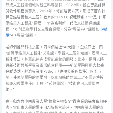
形成人工智能領域的新工科專業群；2023年，設立智能計算
與軟件編程微專業；2024年，修訂培養方案，形成了面向計
算思維培養和人工智能教育的“1+N+X”課程體系，“1”是“計算
思維與人工智能”課程，“N”為系列新一代信息技術通識課
程，“X”則是指學科交叉融合課程，分為“專業+AI”課程和
小樹
屋
“AI+專業”課程。
老師們推開科技之窗，同學們裝上“AI大腦”，全校同上一門
“計算思維與人工智能”必修課，學習人工智能知識，理解人工
智能算法，甚至能夠完成智能系統的開發；此外，還可以將
最新技術與所學專業靈活結合運用——新聞學院運用大數據
追蹤熱點，經濟專業用Python（建模與編程軟件）預測市
場，外國語學院的同學則可以用AI輔助翻譯……“不僅是傳授
知識和教學生使用工具，”郝興偉說，“技術也可以重塑思
維。”
這一觀念與中國農業大學“植物生物安全”微專業的探索遙相呼
應。當山東大學的學子用AI解析古籍時，中國農業大學的青