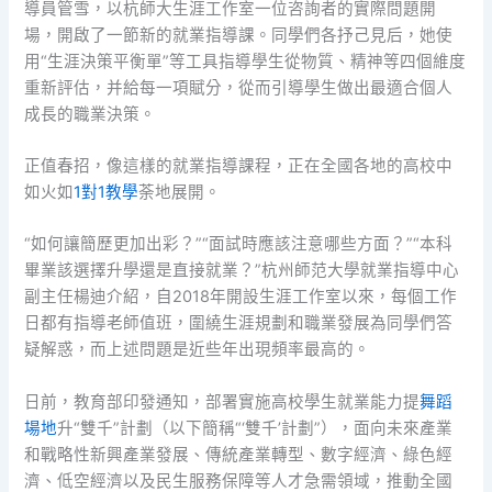
導員管雪，以杭師大生涯工作室一位咨詢者的實際問題開
場，開啟了一節新的就業指導課。同學們各抒己見后，她使
用“生涯決策平衡單”等工具指導學生從物質、精神等四個維度
重新評估，并給每一項賦分，從而引導學生做出最適合個人
成長的職業決策。
正值春招，像這樣的就業指導課程，正在全國各地的高校中
如火如
1對1教學
荼地展開。
“如何讓簡歷更加出彩？”“面試時應該注意哪些方面？”“本科
畢業該選擇升學還是直接就業？”杭州師范大學就業指導中心
副主任楊迪介紹，自2018年開設生涯工作室以來，每個工作
日都有指導老師值班，圍繞生涯規劃和職業發展為同學們答
疑解惑，而上述問題是近些年出現頻率最高的。
日前，教育部印發通知，部署實施高校學生就業能力提
舞蹈
場地
升“雙千”計劃（以下簡稱“‘雙千’計劃”），面向未來產業
和戰略性新興產業發展、傳統產業轉型、數字經濟、綠色經
濟、低空經濟以及民生服務保障等人才急需領域，推動全國