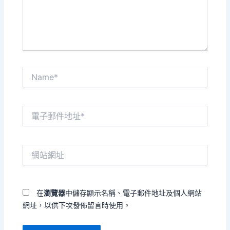
內
容...
Name*
電
子
郵
件
網
地
站
址
網
*
址
在
瀏覽器
中儲存顯示名稱、電子郵件地址及個人網站
網址，以供下次發佈留言時使用。