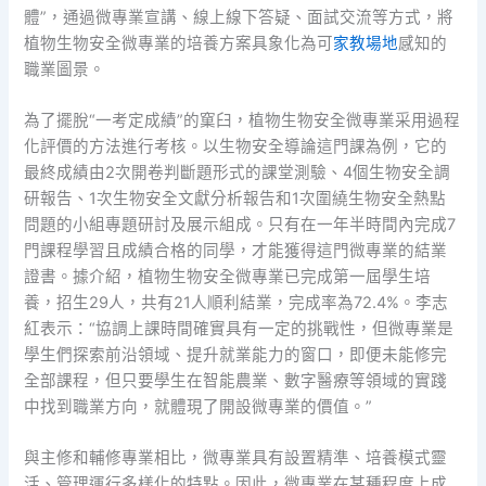
體”，通過微專業宣講、線上線下答疑、面試交流等方式，將
植物生物安全微專業的培養方案具象化為可
家教場地
感知的
職業圖景。
為了擺脫“一考定成績”的窠臼，植物生物安全微專業采用過程
化評價的方法進行考核。以生物安全導論這門課為例，它的
最終成績由2次開卷判斷題形式的課堂測驗、4個生物安全調
研報告、1次生物安全文獻分析報告和1次圍繞生物安全熱點
問題的小組專題研討及展示組成。只有在一年半時間內完成7
門課程學習且成績合格的同學，才能獲得這門微專業的結業
證書。據介紹，植物生物安全微專業已完成第一屆學生培
養，招生29人，共有21人順利結業，完成率為72.4%。李志
紅表示：“協調上課時間確實具有一定的挑戰性，但微專業是
學生們探索前沿領域、提升就業能力的窗口，即便未能修完
全部課程，但只要學生在智能農業、數字醫療等領域的實踐
中找到職業方向，就體現了開設微專業的價值。”
與主修和輔修專業相比，微專業具有設置精準、培養模式靈
活、管理運行多樣化的特點。因此，微專業在某種程度上成