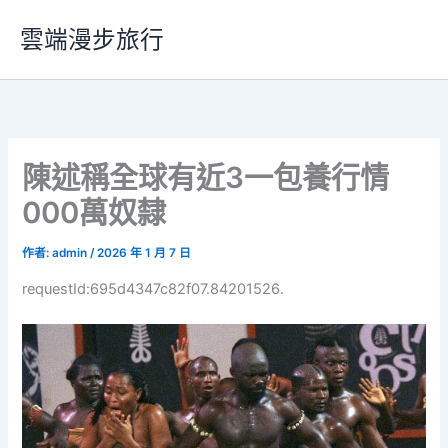
跳
雲端漫步旅行
至
主
要
內
容
陳述稱全球有近3一包養行情
000萬奴隸
作者:
admin
/
2026 年 1 月 7 日
requestId:695d4347c82f07.84201526.