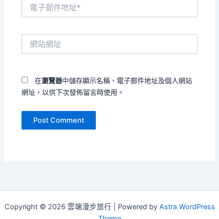
電
子
郵
件
網
地
站
址
網
*
址
在
瀏覽器
中儲存顯示名稱、電子郵件地址及個人網站
網址，以供下次發佈留言時使用。
Copyright © 2026 雲端漫步旅行 | Powered by
Astra WordPress
Theme