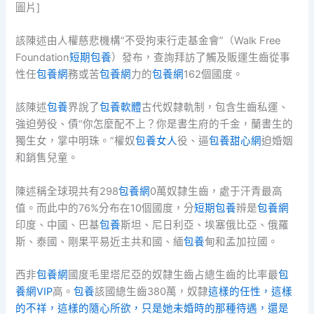
圖片]
該陳述由人權慈悲機構“不受拘束行走基金會”（Walk Free
Foundation
短期包養
）發布，查詢拜訪了觸及販運生齒從事
性任
包養網
務或苦
包養網
力的
包養網
162個國度。
該陳述
包養
界說了
包養軟體
古代奴隸軌制，包含生齒私運、
強迫勞役、債“你怎麼配不上？你是書生府的千金，蘭書生的
獨生女，掌中明珠。”權奴
包養女人
役、逼
包養甜心網
迫婚姻
和銷售兒童。
陳述稱全球現共有298
包養網
0萬奴隸生齒，處于汗青最高
值。而此中的76%分布在10個國度，分
短期包養
辨是
包養網
印度、中國、巴基
包養
斯坦、尼日利亞、埃塞俄比亞、俄羅
斯、泰國、剛果平易近主共和國、緬
包養
甸和孟加拉國。
西非
包養網
國度毛里塔尼亞的奴隸生齒占總生齒的比率最
包
養網VIP
高。
包養
該國總生齒380萬，奴隸
這樣的任性，這樣
的不祥，這樣的隨心所欲，只是她未婚時的那種待遇，還是