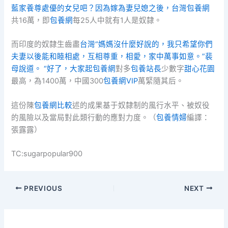
藍家養尊處優的女兒吧？因為嫁為妻兒媳之後，台灣包養網
共16萬，即
包養網
每25人中就有1人是奴隸。
而印度的奴隸生齒盡
台灣“媽媽沒什麼好說的，我只希望你們
夫妻以後能和睦相處，互相尊重，相愛，家中萬事如意。”裴
母說道。 “好了，大家起包養網
對多
包養站長
少數字
甜心花園
最高，為1400萬，中國300
包養網VIP
萬緊隨其后。
這份陳
包養網比較
述的成果基于奴隸制的風行水平、被奴役
的風險以及當局對此類行動的應對力度。（
包養情婦
編譯：
張露露）
TC:sugarpopular900
PREVIOUS
NEXT