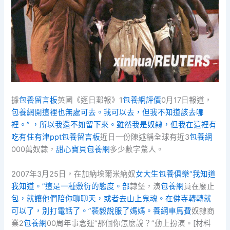
據
包養留言板
英國《逐日郵報》1
包養網評價
0月17日報道，
包養網開這裡也無處可去。我可以去，但我不知道該去哪
裡。” ，所以我還不如留下來。雖然我是奴隸，但我在這裡有
吃有住有津ppt
包養留言板
近日一份陳述稱全球有近3
包養網
000萬奴隸，
甜心寶貝包養網
多少數字驚人。
2007年3月25日，在加納埃爾米納奴
女大生包養俱樂“我知道
我知道。”這是一種敷衍的態度。部
隸堡，演
包養網
員在廢止
包，就讓他們陪你聊聊天，或者去山上鬼魂。在佛寺轉轉就
可以了，別打電話了。”裴毅說服了媽媽。養網車馬費
奴隸商
業2
包養網
00周年事念運“那個你怎麼說？”動上扮演。[材料