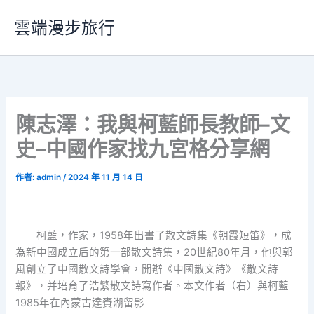
跳
雲端漫步旅行
至
主
要
內
容
陳志澤：我與柯藍師長教師–文
史–中國作家找九宮格分享網
作者:
admin
/
2024 年 11 月 14 日
柯藍，作家，1958年出書了散文詩集《朝霞短笛》，成
為新中國成立后的第一部散文詩集，20世紀80年月，他與郭
風創立了中國散文詩學會，開辦《中國散文詩》《散文詩
報》，并培育了浩繁散文詩寫作者。本文作者（右）與柯藍
1985年在內蒙古達賚湖留影