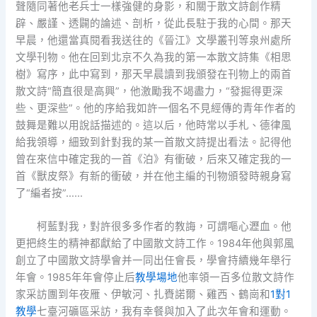
聲隨同著他老兵士一樣強健的身影，和關于散文詩創作精
辟、嚴謹、透闢的論述、剖析，從此長駐于我的心間。那天
早晨，他還當真閱看我送往的《晉江》文學叢刊等泉州處所
文學刊物。他在回到北京不久為我的第一本散文詩集《相思
樹》寫序，此中寫到，那天早晨讀到我頒發在刊物上的兩首
散文詩“簡直很是高興”，他激勵我不竭盡力，“發掘得更深
些、更深些”。他的序給我如許一個名不見經傳的青年作者的
鼓舞是難以用說話描述的。這以后，他時常以手札、德律風
給我領導，細致到針對我的某一首散文詩提出看法。記得他
曾在來信中確定我的一首《泊》有衝破，后來又確定我的一
首《獸皮祭》有新的衝破，并在他主編的刊物頒發時親身寫
了“編者按”……
柯藍對我，對許很多多作者的教誨，可謂嘔心瀝血。他
更把終生的精神都獻給了中國散文詩工作。1984年他與郭風
創立了中國散文詩學會并一同出任會長，學會持續幾年舉行
年會。1985年年會停止后
教學場地
他率領一百多位散文詩作
家采訪團到年夜雁、伊敏河、扎賚諾爾、雞西、鶴崗和
1對1
教學
七臺河礦區采訪，我有幸餐與加入了此次年會和運動。