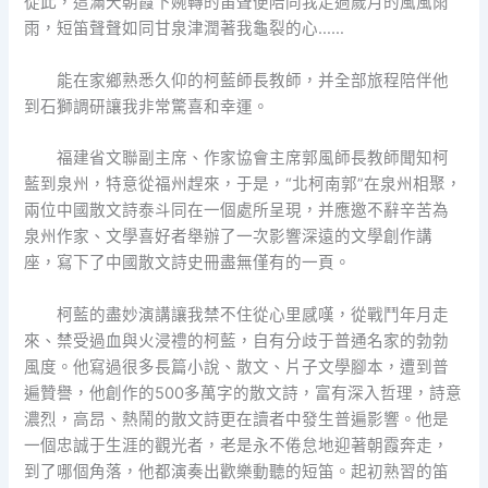
從此，這滿天朝霞下婉轉的笛聲便陪同我走過歲月的風風雨
雨，短笛聲聲如同甘泉津潤著我龜裂的心……
能在家鄉熟悉久仰的柯藍師長教師，并全部旅程陪伴他
到石獅調研讓我非常驚喜和幸運。
福建省文聯副主席、作家協會主席郭風師長教師聞知柯
藍到泉州，特意從福州趕來，于是，“北柯南郭”在泉州相聚，
兩位中國散文詩泰斗同在一個處所呈現，并應邀不辭辛苦為
泉州作家、文學喜好者舉辦了一次影響深遠的文學創作講
座，寫下了中國散文詩史冊盡無僅有的一頁。
柯藍的盡妙演講讓我禁不住從心里感嘆，從戰鬥年月走
來、禁受過血與火浸禮的柯藍，自有分歧于普通名家的勃勃
風度。他寫過很多長篇小說、散文、片子文學腳本，遭到普
遍贊譽，他創作的500多萬字的散文詩，富有深入哲理，詩意
濃烈，高昂、熱鬧的散文詩更在讀者中發生普遍影響。他是
一個忠誠于生涯的觀光者，老是永不倦怠地迎著朝霞奔走，
到了哪個角落，他都演奏出歡樂動聽的短笛。起初熟習的笛