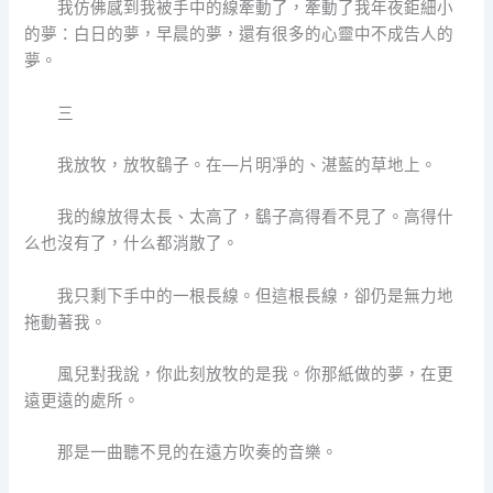
我仿佛感到我被手中的線牽動了，牽動了我年夜鉅細小
的夢：白日的夢，早晨的夢，還有很多的心靈中不成告人的
夢。
三
我放牧，放牧鷂子。在—片明凈的、湛藍的草地上。
我的線放得太長、太高了，鷂子高得看不見了。高得什
么也沒有了，什么都消散了。
我只剩下手中的一根長線。但這根長線，卻仍是無力地
拖動著我。
風兒對我說，你此刻放牧的是我。你那紙做的夢，在更
遠更遠的處所。
那是一曲聽不見的在遠方吹奏的音樂。