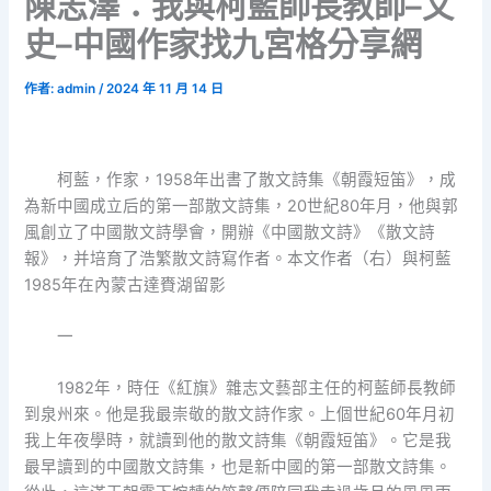
陳志澤：我與柯藍師長教師–文
史–中國作家找九宮格分享網
作者:
admin
/
2024 年 11 月 14 日
柯藍，作家，1958年出書了散文詩集《朝霞短笛》，成
為新中國成立后的第一部散文詩集，20世紀80年月，他與郭
風創立了中國散文詩學會，開辦《中國散文詩》《散文詩
報》，并培育了浩繁散文詩寫作者。本文作者（右）與柯藍
1985年在內蒙古達賚湖留影
一
1982年，時任《紅旗》雜志文藝部主任的柯藍師長教師
到泉州來。他是我最崇敬的散文詩作家。上個世紀60年月初
我上年夜學時，就讀到他的散文詩集《朝霞短笛》。它是我
最早讀到的中國散文詩集，也是新中國的第一部散文詩集。