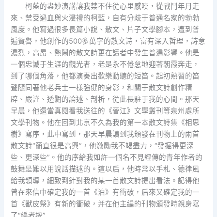
柯藍的盡妙演講讓我禁不住從心里感嘆，從戰鬥年月走
來、禁受過血與火浸禮的柯藍，自有分歧于普通名家的勃勃
風度。他寫過很多長篇小說、散文、片子文學腳本，遭到普
遍贊譽，他創作的500多萬字的散文詩，富有深入哲理，詩意
濃烈，高昂、熱鬧的散文詩更在讀者中發生普遍影響。他是
一個忠誠于生涯的觀光者，老是永不倦怠地迎著朝霞奔走，
到了哪個角落，他都演奏出歡樂動聽的短笛。起初熟習的笛
聲隨同著他老兵士一樣強健的身影，和關于散文詩創作精
辟、嚴謹、透闢的論述、剖析，從此長駐于我的心間。那天
早晨，他還當真閱看我送往的《晉江》文學叢刊等泉州處所
文學刊物。他在回到北京不久為我的第一本散文詩集《相思
樹》寫序，此中寫到，那天早晨讀到我頒發在刊物上的兩首
散文詩“簡直很是高興”，他激勵我不竭盡力，“發掘得更深
些、更深些”。他的序給我如許一個名不見經傳的青年作者的
鼓舞是難以用說話描述的。這以后，他時常以手札、德律風
給我領導，細致到針對我的某一首散文詩提出看法。記得他
曾在來信中確定我的一首《泊》有衝破，后來又確定我的一
首《獸皮祭》有新的衝破，并在他主編的刊物頒發時親身寫
了“編者按”……