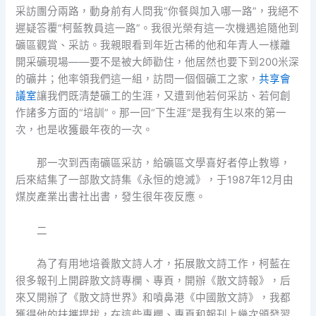
采訪團分兩路，動身前有人問我“你餐與加入哪一路”，我絕不
遲疑答覆“柯藍教員這一路”。我很光榮有這一次機遇追隨他到
礦區觀賞、采訪。我親眼看到年近古稀的他和年青人一樣離
開采礦現場——要不是被大師勸住，他居然也要下到200米深
的礦井；他率領我們這一組，訪問一個個礦工之家，
共享會
議室
讓我們既清楚礦工的生涯，又遭到他若何采訪、若何創
作諸多方面的“培訓”。那一回“下生涯”是我有生以來的第一
次，也是收獲最年夜的一次。
那一次到西南礦區采訪，給礦區文學喜好者停止教導，
后來結集了一部散文詩集《永恒的熄滅》，于1987年12月由
煤炭產業出書社出書，發生很年夜反應。
二
為了有用地培養散文詩人才，拓展散文詩工作，柯藍在
很多報刊上開辟散文詩專欄、專頁，開辦《散文詩報》，后
來又開辦了《散文詩世界》和噴鼻港《中國散文詩》，我都
獲得他的扶攜提拔，在這些專欄、專頁和報刊上幾次頒發習