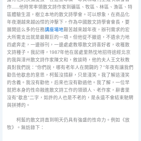
作……他時常率領散文詩作家到礦區、牧區、林區、漁區、特
區體驗生涯，樹立本地的散文詩學會。可以想象，在商品化
年夜潮越來越凶悍的沖擊下，作為中國散文詩學會會長，要
展開這么多的任務
講座場地
艱苦越來越年夜，辦刊需求的宏
大所需支出就是最艱巨的一項。但他從不撤退，不遺余力地
四處奔走，一邊辦刊，一邊處處教導散文詩喜好者，收穫散
文詩種子。我記得，1987年他在居處里熱忱地招待途經北京
的我與漳州散文詩作家陳文和，敘談時，他的夫人王文秋教
員對我們說：“你們說，哪有老年人在開闢的？”年夜有讓我們
勸告他歇息的意思，柯藍沒措辭，只是淺笑。我了解這淺笑
的含義。我沒有勸他，后來也沒有勸過他。我了解，一位早
就把本身的性命融進散文詩工作的領頭人、老作家，辭書里
沒有“歇息”二字，如許的人也是不老的，是永遠不會結束馳騁
與拼搏的。
柯藍的散文詩直到明天仍具有強盛的性命力。例如《放
牧》。無妨錄下：