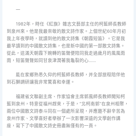
一
1982年，時任《紅旗》雜志文藝部主任的柯藍師長教師
到泉州來。他是我最崇敬的散文詩作家。上個世紀60年月初
我上年夜學時，就讀到他的散文詩集《朝霞短笛》。它是我
最早讀到的中國散文詩集，也是新中國的第一部散文詩集。
從此，這滿天朝霞下婉轉的笛聲便陪同我走過歲月的風風雨
雨，短笛聲聲如同甘泉津潤著我龜裂的心……
能在家鄉熟悉久仰的柯藍師長教師，并全部旅程陪伴他
到石獅調研讓我非常驚喜和幸運。
福建省文聯副主席、作家協會主席郭風師長教師聞知柯
藍到泉州，特意從福州趕來，于是，“北柯南郭”在泉州相聚，
兩位中國散文詩泰斗同在一個處所呈現，并應邀不辭辛苦為
泉州作家、文學喜好者舉辦了一次影響深遠的文學創作講
座，寫下了中國散文詩史冊盡無僅有的一頁。