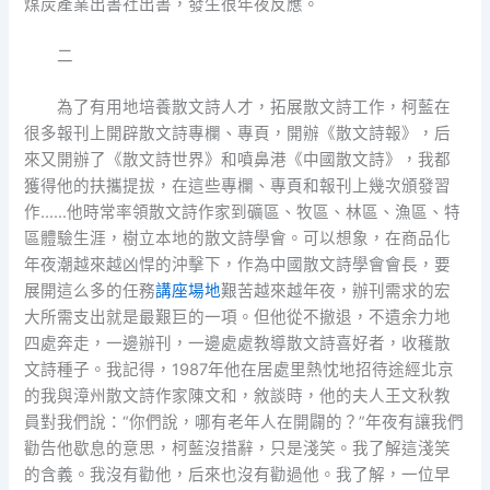
煤炭產業出書社出書，發生很年夜反應。
二
為了有用地培養散文詩人才，拓展散文詩工作，柯藍在
很多報刊上開辟散文詩專欄、專頁，開辦《散文詩報》，后
來又開辦了《散文詩世界》和噴鼻港《中國散文詩》，我都
獲得他的扶攜提拔，在這些專欄、專頁和報刊上幾次頒發習
作……他時常率領散文詩作家到礦區、牧區、林區、漁區、特
區體驗生涯，樹立本地的散文詩學會。可以想象，在商品化
年夜潮越來越凶悍的沖擊下，作為中國散文詩學會會長，要
展開這么多的任務
講座場地
艱苦越來越年夜，辦刊需求的宏
大所需支出就是最艱巨的一項。但他從不撤退，不遺余力地
四處奔走，一邊辦刊，一邊處處教導散文詩喜好者，收穫散
文詩種子。我記得，1987年他在居處里熱忱地招待途經北京
的我與漳州散文詩作家陳文和，敘談時，他的夫人王文秋教
員對我們說：“你們說，哪有老年人在開闢的？”年夜有讓我們
勸告他歇息的意思，柯藍沒措辭，只是淺笑。我了解這淺笑
的含義。我沒有勸他，后來也沒有勸過他。我了解，一位早