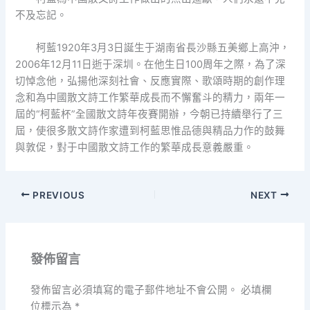
不及忘記。
柯藍1920年3月3日誕生于湖南省長沙縣五美鄉上高沖，
2006年12月11日逝于深圳。在他生日100周年之際，為了深
切悼念他，弘揚他深刻社會、反應實際、歌頌時期的創作理
念和為中國散文詩工作繁華成長而不懈奮斗的精力，兩年一
屆的“柯藍杯”全國散文詩年夜賽開辦，今朝已持續舉行了三
屆，使很多散文詩作家遭到柯藍思惟品德與精品力作的鼓舞
與敦促，對于中國散文詩工作的繁華成長意義嚴重。
PREVIOUS
NEXT
發佈留言
發佈留言必須填寫的電子郵件地址不會公開。
必填欄
位標示為
*