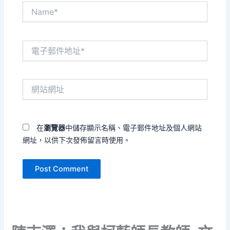
Name*
電
子
郵
件
網
地
站
址
網
*
址
在
瀏覽器
中儲存顯示名稱、電子郵件地址及個人網站
網址，以供下次發佈留言時使用。