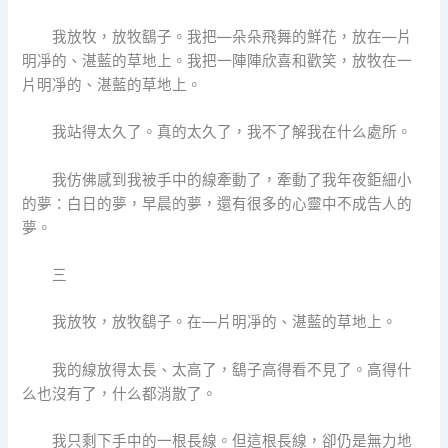
我放牧，放牧鷂子。我把—朵朵飛舞的鮮花，放在—片
明凈的、湛藍的草地上。我把一陣陣欣喜和歡笑，放牧在一
片明凈的、湛藍的草地上。
我站得太久了。真的太久了，我不了解我在什么處所。
我仿佛感到我被手中的線牽動了，牽動了我年夜鉅細小
的夢：白日的夢，早晨的夢，還有很多的心靈中不成告人的
夢。
三
我放牧，放牧鷂子。在—片明凈的、湛藍的草地上。
我的線放得太長、太高了，鷂子高得看不見了。高得什
么也沒有了，什么都消散了。
我只剩下手中的一根長線。但這根長線，卻仍是無力地