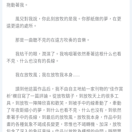
拖動著我。
風兒對我說，你此刻放牧的是我。你那紙做的夢，在更
遠更遠的處所。
那是一曲聽不見的在遠方吹奏的音樂。
我枯干的眼，潤濕了。我嗚咽著依然牽著這根什么也看
不見、什么也沒有的長線。
我在放牧風；我在放牧我本身……
讀到他這篇作品后，我不由自主地給一家刊物的“佳作賞
析”欄目寫了一篇評論。從放牧鷂子，到放牧天上的很多工
具，到放牧一陣陣欣喜和歡笑，到被手中的線牽動了，牽動
了年夜鉅細小的夢，到什么也看不見、什么也沒有，到依然
牽著手中的長線，到最后的放牧風，放牧我本身，作品中刻
畫的各種氣象不竭成長變更，思惟也不竭轉機、加深，放牧
包含了深入的象征意味。作品以放牧為構想的中間，睜開豐