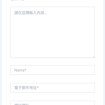
請
在
這
裡
輸
入
內
容...
Name*
電
子
郵
件
網
地