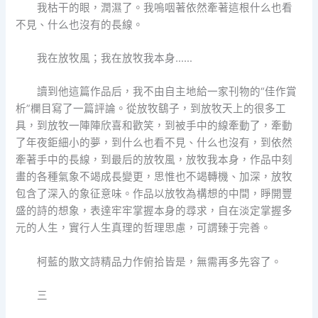
我枯干的眼，潤濕了。我嗚咽著依然牽著這根什么也看
不見、什么也沒有的長線。
我在放牧風；我在放牧我本身……
讀到他這篇作品后，我不由自主地給一家刊物的“佳作賞
析”欄目寫了一篇評論。從放牧鷂子，到放牧天上的很多工
具，到放牧一陣陣欣喜和歡笑，到被手中的線牽動了，牽動
了年夜鉅細小的夢，到什么也看不見、什么也沒有，到依然
牽著手中的長線，到最后的放牧風，放牧我本身，作品中刻
畫的各種氣象不竭成長變更，思惟也不竭轉機、加深，放牧
包含了深入的象征意味。作品以放牧為構想的中間，睜開豐
盛的詩的想象，表達牢牢掌握本身的尋求，自在淡定掌握多
元的人生，實行人生真理的哲理思慮，可謂臻于完善。
柯藍的散文詩精品力作俯拾皆是，無需再多先容了。
三