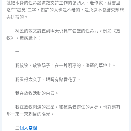
就把本身的性命融進散文詩工作的領頭人、老作家，辭書里
沒有“歇息”二字，如許的人也是不老的，是永遠不會結束馳騁
與拼搏的。
柯藍的散文詩直到明天仍具有強盛的性命力。例如《放
牧》。無妨錄下：
一
我放牧，放牧鷂子。在—片明凈的、湛藍的草地上。
我看得太久了，眼睛有點昏花了。
我在放牧活動的白云。
我在放牧閃爍的星星，和被烏云遮住的月亮，也許還有
那一束一束刺目的陽光。
二
個人空間