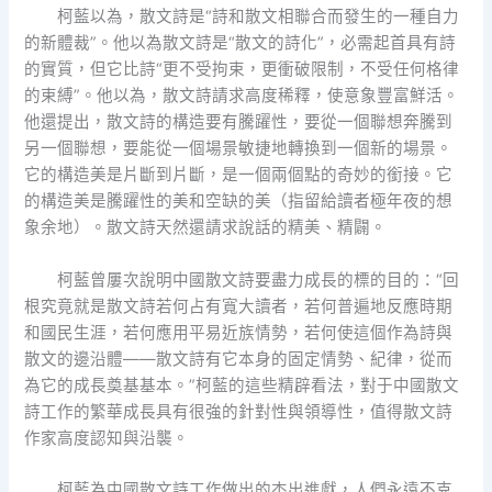
柯藍以為，散文詩是“詩和散文相聯合而發生的一種自力
的新體裁”。他以為散文詩是“散文的詩化”，必需起首具有詩
的實質，但它比詩“更不受拘束，更衝破限制，不受任何格律
的束縛”。他以為，散文詩請求高度稀釋，使意象豐富鮮活。
他還提出，散文詩的構造要有騰躍性，要從一個聯想奔騰到
另一個聯想，要能從一個場景敏捷地轉換到一個新的場景。
它的構造美是片斷到片斷，是一個兩個點的奇妙的銜接。它
的構造美是騰躍性的美和空缺的美（指留給讀者極年夜的想
象余地）。散文詩天然還請求說話的精美、精闢。
柯藍曾屢次說明中國散文詩要盡力成長的標的目的：“回
根究竟就是散文詩若何占有寬大讀者，若何普遍地反應時期
和國民生涯，若何應用平易近族情勢，若何使這個作為詩與
散文的邊沿體——散文詩有它本身的固定情勢、紀律，從而
為它的成長奠基基本。”柯藍的這些精辟看法，對于中國散文
詩工作的繁華成長具有很強的針對性與領導性，值得散文詩
作家高度認知與沿襲。
柯藍為中國散文詩工作做出的杰出進獻，人們永遠不克