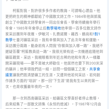
柯藍對我，對許很多多作者的教誨，可謂嘔心瀝血。他
更把終生的精神都獻給了中國散文詩工作。1984年他與郭風
創立了中國散文詩學會并一同出任會長，學會持續幾年舉行
年會。1985年年會停止后
教學場地
他率領一百多位散文詩作
家采訪團到年夜雁、伊敏河、扎賚諾爾、雞西、鶴崗和
1對1
教學
七臺河礦區采訪，我有幸餐與加入了此次年會和運動。
采訪團分兩路，動身前有人問我“你餐與加入哪一路”，我絕不
遲疑答覆“柯藍教員這一路”。我很光榮有這一次機遇追隨他到
礦區觀賞、采訪。我親眼看到年近古稀的他和年青人一樣離
開采礦現場——要不是被大師勸住，他居然也要下到200米深
的礦井；他率領我們這一組，訪問一個個礦工之家，
共享會
議室
讓我們既清楚礦工的生涯，又遭到他若何采訪、若何創
作諸多方面的“培訓”。那一回“下生涯”是我有生以來的第一
次，也是收獲最年夜的一次。
那一次到西南礦區采訪，給礦區文學喜好者停止教導，
后來結集了一部散文詩集《永恒的熄滅》，于1987年12月由