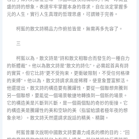
盛的詩的想象，表達牢牢掌握本身的尋求，自在淡定掌握多
元的人生，實行人生真理的哲理思慮，可謂臻于完善。
柯藍的散文詩精品力作俯拾皆是，無需再多先容了。
三
柯藍以為，散文詩是“詩和散文相聯合而發生的一種自力
的新體裁”。他以為散文詩是“散文的詩化”，必需起首具有詩
的實質，但它比詩“更不受拘束，更衝破限制，不受任何格律
的束縛”。他以為，散文詩請求高度稀釋，使意象豐富鮮活。
他還提出，散文詩的構造要有騰躍性，要從一個聯想奔騰到
另一個聯想，要能從一個場景敏捷地轉換到一個新的場景。
它的構造美是片斷到片斷，是一個兩個點的奇妙的銜接。它
的構造美是騰躍性的美和空缺的美（指留給讀者極年夜的想
象余地）。散文詩天然還請求說話的精美、精闢。
柯藍曾屢次說明中國散文詩要盡力成長的標的目的：“回