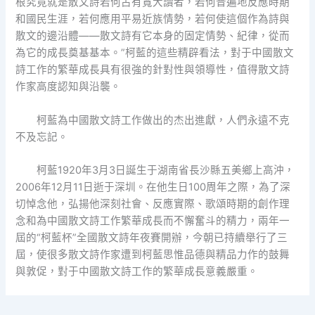
根究竟就是散文詩若何占有寬大讀者，若何普遍地反應時期
和國民生涯，若何應用平易近族情勢，若何使這個作為詩與
散文的邊沿體——散文詩有它本身的固定情勢、紀律，從而
為它的成長奠基基本。”柯藍的這些精辟看法，對于中國散文
詩工作的繁華成長具有很強的針對性與領導性，值得散文詩
作家高度認知與沿襲。
柯藍為中國散文詩工作做出的杰出進獻，人們永遠不克
不及忘記。
柯藍1920年3月3日誕生于湖南省長沙縣五美鄉上高沖，
2006年12月11日逝于深圳。在他生日100周年之際，為了深
切悼念他，弘揚他深刻社會、反應實際、歌頌時期的創作理
念和為中國散文詩工作繁華成長而不懈奮斗的精力，兩年一
屆的“柯藍杯”全國散文詩年夜賽開辦，今朝已持續舉行了三
屆，使很多散文詩作家遭到柯藍思惟品德與精品力作的鼓舞
與敦促，對于中國散文詩工作的繁華成長意義嚴重。