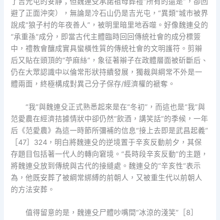
了吉光屯的安靜；但魏連殳承諾祖母葬禮“所有的還是”，卻回
避了正面沖突），無論是冷石山仍是吉光屯，“異類”城市被界
說成“狼子村的年夜善人”，被明里暗里地吞噬。好像魏連殳的
“承重孫”成分，即當古代主體臨時回回傳統社會的成分標簽
中，禮教會釀成實具蠻橫性質的傳統社會的文明護符。剪辮
后又貼在頭頂的“苧麻絲”，象征著辮子在政體層面被斫斷后、
仍在大眾認識中以倫常形狀持續發展，獨裁與綱常不外是一
體兩面，終極構成對異己分子保存/經濟權的褫奪。
“我”與魏連殳正式熟悉起來是在“冬初”，而這也是“我”與
范愛農在經濟拮據情狀中卻仍然“飲酒，講笑話”的季候，一年
后《范愛農》為這一時節所彌補的信息“接上去即是武昌起義”
［47］324，明白將魏連殳的逆境置于辛亥反動前夕，其保
存題目包括著一代人的轉向窘境。“長時段辛亥反動”的主題，
將魏連殳放到傳統與古代的接縫處。魏連殳的“辛亥性”表示
為，他既安葬了被綱常綁縛的前朝人，又被重生代以前朝人
的方法安葬。
值得留意的是，魏連殳尸體吵嘴間“冰涼的淺笑”［8］