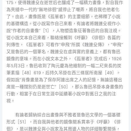
175，使得魏連殳在逝世后也釀成了一幅精力畫像，對自我作
為夾縫中一代的“無地徘徊”感停止了嘲弄，將自我也他者化
了。由此，畫像既是《孤單者》的主要細節，也稀釋了小說
的基礎構造。從小說寫作自己來看，有論者將魏連殳視作小
說“作者的自畫像”［1］，人物塑造象征著魯迅的自我注視。
從小說文本自己來看，聯絡接觸到《呼籲》《徘徊》各篇的
列傳性，《孤單者》可看作“申飛”所撰《魏連殳傳》，“申飛”
又是魯迅的一個筆名，魏連殳在虛與實的意義上，都有魯迅
鏡像的意味。而在小說文本之外，《孤單者》完成后，1926
年5月3日，魯迅收到了陶元慶為他繪制的一幅二尺來長的炭
筆素描［48］619，后持久吊掛在西三條居所南屋［49］。
假如說“肖像畫是為了保存阿誰出席之人的記憶，無論這種出
席是一種闊別仍是逝世亡”［50］，那么魯迅吊掛本身畫像的
行動，相當于在日常生涯中延續著小說中對舊日之我的注
視。
有論者歸納綜合出畫像與不雅者是魯迅文學的一個基礎
形式［51］，而自我與他者的鏡像關系貫串于《呼籲》《徘
徊》，是以魏連殳與小說家及其周邊人物的詳細聯繫關係，