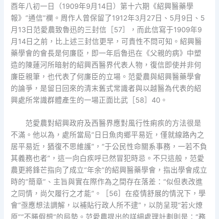
酉年八初一日（1909年9月14日）第十六期《紹興醫藥學
報》“通信”欄。周作人曾保留了1912年3月27日、5月9日、5
月13日范愛農致魯迅的三封信［57］，而此信寫于1909年9
月14日之前，比上述三封信更早，可貴性不問可知。紹興醫
藥學會的會長是何廉臣，即一年后魯迅在《父親的病》中塑
造的陳蓮河所暗射的紹興西醫界代表人物，復信即使并非何
廉臣親筆，也代表了何廉臣的立場。范愛農與紹興醫藥學會
的論爭，是留日回來的清末舊式常識者與以越醫為代表的紹
興處所常識群體產生的一場正面比武［58］40。
范愛農對紹興政府及西醫界應對風行性痢疾的方法很是
不滿。他以為，處所當局“日日魚肉鄉平易近，僅就線路內之
居平易近，猶復不思維護”，“于公民性命關系事務，一若不負
其義務也者”，這一向白疾呼已然冒犯時忌。不只這般，范愛
農更將鋒芒指向了成立“年余”的紹興醫藥學會，指出學會成立
時的“簡章”、主旨與實在際作為之間存在落差：“似但表改進
之同情，尚欠履行之才能”。［56］在疫情舒展的情況下，學
會“亟應想法調解，以補貼行政人所不逮”，以防呈現“若火燎
原”“不勝假想”的局勢。范愛農提出的詳細處理計劃則是：“務