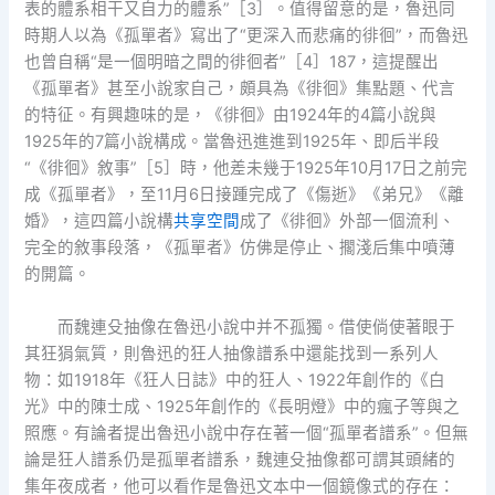
表的體系相干又自力的體系”［3］。值得留意的是，魯迅同
時期人以為《孤單者》寫出了“更深入而悲痛的徘徊”，而魯迅
也曾自稱“是一個明暗之間的徘徊者”［4］187，這提醒出
《孤單者》甚至小說家自己，頗具為《徘徊》集點題、代言
的特征。有興趣味的是，《徘徊》由1924年的4篇小說與
1925年的7篇小說構成。當魯迅進進到1925年、即后半段
“《徘徊》敘事”［5］時，他差未幾于1925年10月17日之前完
成《孤單者》，至11月6日接踵完成了《傷逝》《弟兄》《離
婚》，這四篇小說構
共享空間
成了《徘徊》外部一個流利、
完全的敘事段落，《孤單者》仿佛是停止、擱淺后集中噴薄
的開篇。
而魏連殳抽像在魯迅小說中并不孤獨。借使倘使著眼于
其狂狷氣質，則魯迅的狂人抽像譜系中還能找到一系列人
物：如1918年《狂人日誌》中的狂人、1922年創作的《白
光》中的陳士成、1925年創作的《長明燈》中的瘋子等與之
照應。有論者提出魯迅小說中存在著一個“孤單者譜系”。但無
論是狂人譜系仍是孤單者譜系，魏連殳抽像都可謂其頭緒的
集年夜成者，他可以看作是魯迅文本中一個鏡像式的存在：