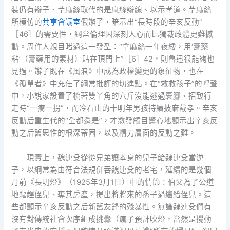
裝仍有辮子、苧麻絲取代的是麻絲辮線、以示孝道。苧麻絲
所模仿的
共享會議室
假辮子，暗示出“長時段的辛亥反動”
［46］的需要性，綱常倫理因深刻人心而比獨裁政體更難撼
動。周作人親目睹過這一發型：“拿麻絲一年夜縷，用‘膏藥
粘’（膏藥用的素材）貼在頂門上”［6］42，則魯迅很能夠也
見過。辮子既在《風浪》中成為政權變更的象征物，也在
《孤單者》中充任了綱常批評的切進點。在“救救孩子”的呼聲
中，小說家設置了梳著雙丫角的六斤沒能逃過裹腳、招致行
走時“一瘸一拐”，而冷石山的十明年男孩持續披麻戴孝。辛亥
反動后重生代的“全都還是”，才愈發觸目驚心地顯示出辛亥反
動之后舊思惟的根深蒂固，以及精力層面的反動之難。
現實上，魏連殳從從兄弟讓本身的兒子給魏連殳當逆
子，以綱常為由符合法規併吞魏連殳的老宅，延續的是幾個
月前《長明燈》（1925年3月1日）中的情節：伯父為了公道
地驅趕侄兒、奪其房產，提出將將來的孫子過繼給侄兒。這
些都顯示辛亥反動之后新舊友鋒的殘暴性。無論魏連殳們有
沒有對傳統社會次序組成挑釁（瘋子預計吹燈，當然是攪動