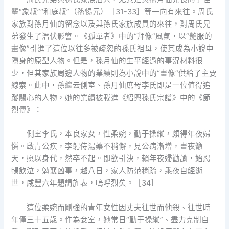
輩“象叔”“和庭叔”（孫惕元）［31-33］等一向有來往。周氏
家族對孫月仙的留念以及與孫氏家族成員的來往，對周氏兄
弟發生了潛伏影響。《孤單者》中的“拜像”風氣，以“艷服的
畫像”引進了這位以往多被疏忽的孫氏祖母，使其成為小說中
隱身的原型人物。但是，孫月仙的生平經過的事況材料很
少，但其家族周邊人物的業績則為小說中的“畫像”供給了主要
線索。此中，孫繼云側室、孫月仙庶母李氏即是一位值得追
蹤關心的人物，她的業績被載進《紹興孫氏宗譜》中的《節
烈傳》：
側室李氏，本良家女，性柔婉，勤于操縱，頗得年夜婦
憐。啟青公疾，李躬侍湯藥不稍懈，見公病漸增，晝夜籲
天，愿以身代，然卒不起。即欲引決，賴年夜婦勸諭，始忍
暢飲泣，勉襄凶事，越八日，家人防范稍疏，乘夜自經逝
世，咸豐六年題請旌表，嗚呼烈矣。［34］
這位柔婉而剛強的青年女性因丈夫往世而他殺、往世時
年僅三十五歲。作為妾室，她常日“勤于操縱”、盡力克制自