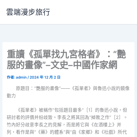
跳
雲端漫步旅行
至
主
要
內
容
重讀《孤單找九宮格者》：“艷
服的畫像”–文史–中國作家網
作者:
admin
/
2024 年 12 月 2 日
原題目：“艷服的畫像”——《孤單者》與魯迅小說的鏡像
動力
《孤單者》被稱作“包括題目最多”［1］的魯迅小說，但
研討者的評價并紛歧致。李長之將其回為“掉敗之作”［2］。
竹內好分歧意李長之的見解，而是將它與《在酒樓上》并
列，看作是與“《藥》的體系”與“由《家鄉》和《社戲》所代