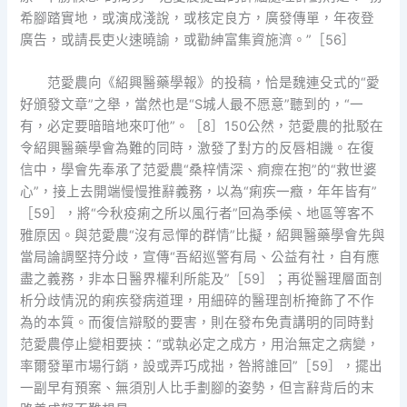
希腳踏實地，或演成淺說，或核定良方，廣發傳單，年夜登
廣告，或請長吏火速曉諭，或勸紳富集資施濟。”［56］
范愛農向《紹興醫藥學報》的投稿，恰是魏連殳式的“愛
好頒發文章”之舉，當然也是“S城人最不愿意”聽到的，“一
有，必定要暗暗地來叮他”。［8］150公然，范愛農的批駁在
令紹興醫藥學會為難的同時，激發了對方的反唇相譏。在復
信中，學會先奉承了范愛農“桑梓情深、痌瘝在抱”的“救世婆
心”，接上去開端慢慢推辭義務，以為“痢疾一癥，年年皆有”
［59］，將“今秋疫痢之所以風行者”回為季候、地區等客不
雅原因。與范愛農“沒有忌憚的群情”比擬，紹興醫藥學會先與
當局論調堅持分歧，宣傳“吾紹巡警有局、公益有社，自有應
盡之義務，非本日醫界權利所能及”［59］；再從醫理層面剖
析分歧情況的痢疾發病道理，用細碎的醫理剖析掩飾了不作
為的本質。而復信辯駁的要害，則在發布免責講明的同時對
范愛農停止變相要挾：“或執必定之成方，用治無定之病變，
率爾發單市場行銷，設或弄巧成拙，咎將誰回”［59］，擺出
一副早有預案、無須別人比手劃腳的姿勢，但言辭背后的末