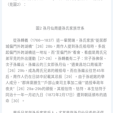
（見圖2）：
圖2 孫月仙周邊孫氏家族世系
從孫轉義（1766—1837）這一輩開端，孫氏家族“徙居郡
城偏門外跨湖橋”［26］28b，周作人提到孫氏祖母時，多說
起偏門外跨湖橋這一地址，而“至偏門外”看會、看戲是周氏兄
弟罕見的外出運動［27-28］。孫轉義有二子：宗子孫佛保、
次子孫繼云。孫繼云的三女即孫月仙，“適東昌坊口周福清”
［26］29b，成為周氏兄弟的親祖母。而在孫繼云往世45年
后，周作人仍在日誌中記載其忌辰［29］。由于孫琥銘的舉
人成分，“郡庠廩膳生”“戶部山東司主事加二級”“誥授奉政年
夜夫”［26］29a-29b的頭銜，其祖怙恃、怙恃、本生怙恃于
同治十一年一月初九日（1872年2月17日）遭到朝廷頒布的誥
命［30］。
周氏兄弟與孫氏家族后人，尤其是與孫月仙兄長的子侄