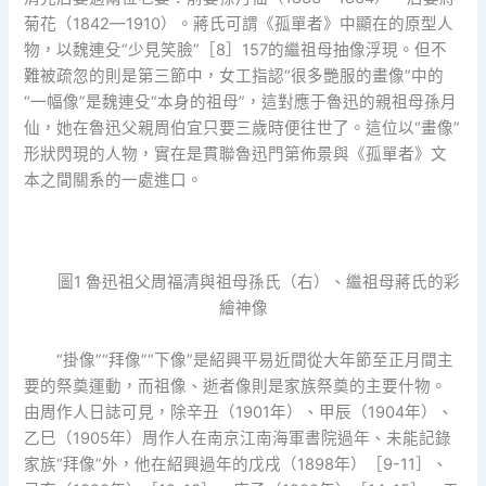
菊花（1842—1910）。蔣氏可謂《孤單者》中顯在的原型人
物，以魏連殳“少見笑臉”［8］157的繼祖母抽像浮現。但不
難被疏忽的則是第三節中，女工指認“很多艷服的畫像”中的
“一幅像”是魏連殳“本身的祖母”，這對應于魯迅的親祖母孫月
仙，她在魯迅父親周伯宜只要三歲時便往世了。這位以“畫像”
形狀閃現的人物，實在是貫聯魯迅門第佈景與《孤單者》文
本之間關系的一處進口。
圖1 魯迅祖父周福清與祖母孫氏（右）、繼祖母蔣氏的彩
繪神像
“掛像”“拜像”“下像”是紹興平易近間從大年節至正月間主
要的祭奠運動，而祖像、逝者像則是家族祭奠的主要什物。
由周作人日誌可見，除辛丑（1901年）、甲辰（1904年）、
乙巳（1905年）周作人在南京江南海軍書院過年、未能記錄
家族“拜像”外，他在紹興過年的戊戌（1898年）［9-11］、