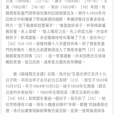
己亥（1899年）［12-13］、庚子（1900年）［14-15］、壬
寅（1902年）［16-18］、癸卯（1903年）［19］年間，有
關周家新臺門拜祭祖先像的記錄相當完全。周作人1950年月
回想文中則彌補了祭祖典禮的細節，準備拜像往往需求很長
時光，“從下戰書起就要著手”：“後面放好桌子，杯筷噴鼻爐
燭炬臺，系上桌幃”，“點上燭炬之后，先上供菜九碗，外加年
糕粽子，斟酒盛飯，末后暖鍋吱吱叫著端了下去，放在中心”
［20］124-125。祖像持續十八天遭到供奉。除了周家新臺
門的拜像外，周氏兄弟還餐與加入了周家老臺門［21］以及
姻親家族的拜像［22］。這一祭奠運動，并未因周氏兄弟接
觸新思潮、留日回來，或舉家北遷而有所轉變。
據《越城周氏支譜》記錄，孫月仙“生道光癸巳玄月十九
日子時，卒同治甲子玄月初五日亥時”［23］，即生于1833年
10月31日，卒于1864年10月5日。她于1858年生周德（周氏
兄弟的年夜姑母），1860年生周伯宜（周氏兄弟的父親）
［24］655；其間還生養過一個兒子，但夭折了［25］。她
往世時僅有31歲，與年少魏連殳眼中“年輕，都雅”的抽像相合
適。孫月仙畫像現躲紹興魯迅留念館，這是一張周福清與孫