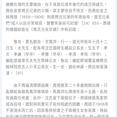
連續在場的主要緣由，在于其兩位成年後代的成分與感化。
周伯宜是周氏兄弟的父親，其主要性自不待言。而周伯宜之
姊周德（1858—1906）則是周氏兄弟的年夜姑母，直至兄弟
們“成人以后亦常相見，聲響笑容尚可記憶”［24］655。周德
的婚姻狀態在《馬氏分支宗譜》中有記錄：
惟良，更名毓良，字鳳郊，行一。道光甲辰年十月十二
日生，太先生，配阜埠沈氏國粹生耦益公長女，生五子：孝
炎、孝謙（早卒）、孝豫（早卒）、孝清、孝恒（早卒）；
繼配道墟章氏太先生葉峰公女，無出；繼配郡城覆盆橋周氏
翰林院庶吉人介孚公長女，生一女，適松林薛，葬后坂張蒲
溇。［61］
由于周福清擇婿過嚴，周德遲至二十多歲剛剛出嫁，只
能嫁給吳融馬鳳郊做填房。馬鳳郊比周德年長十五歲，此前
有過兩任老婆：此中，沈氏留下兩個兒子，周德嫁進馬家即
成為后母，面對與前妻兒子若何相處的困難。周德于1906年
不測溺水而亡后，因其看待前妻之子與親生女有差異，珠姑
此后“被兄嫂搾取得無路可走，乃至隨乳母出走，給一個茶食