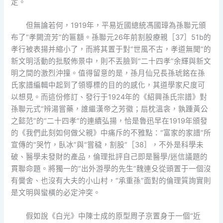
定。
但無論若何，1919年，平易近國總統馮國璋為孫聯元頒
布了“孝闕流芳”的匾額。孫聯元26年前割股療親［37］51b的
孝行被表揚并縮小了，而將其置于對“世風不古，孝道無聞”的
新文明活動的批駁佈景中，則不丟臉到“二十四孝”余輝與新文
明之間的激烈沖撞。值得留意的是，孫月仙兄長孫琥銘在孫
氏家譜編輯中起到了領導標的目的的感化，其道學家尺度可
以想見。而這份修訂、發行于1924年的《紹興孫氏宗譜》對
孫聯元式“辨湯嘗藥，誰繼漢帝之芳徽；扇枕溫衾，孰踵黃公
之懿范”的“二十四孝”的連續弘揚，恰是魯迅早在1919年頒發
的《我們此刻如何做父親》中痛斥的不雅點：“富家的家譜”所
宣傳的“哭竹，臥冰”與“嘗穢，割股”［38］，不外是科學未
破、醫學未發財的產品，倫理批評自己即是醫學/迷信議題的
貫聯命題。將獨一的“出外游學的先生”魏連殳從頭置于一個沒
有黌舍、也沒有大夫的小山村，“承重孫”面對的倫理質詢實則
是文明與蠻橫的必定沖突。
假如說《白光》中陳士成的原型周子京置身于一個“近