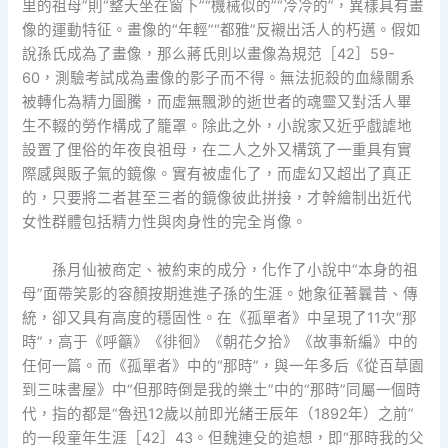
里的祖母”則“整天坐在窗下”“機械似的”“冷冷的”，異樣具有畫
像的運動特征。畫像的“年輕”“都雅”反襯出活人的朽邁。假如
說孫氏成為了畫像，那么蔣氏則以畫像為規范［42］59-
60，測驗考試成為畫像的影子而不得。無法扼殺的血緣關系
被轉化為精力圖騰，而虛無飄渺的逝世者的魂靈又對活人畢
生不輟的勞作構成了籠罩。除此之外，小說家又近乎戲謔地
設置了俚俗的年夜良祖母，在二人之外又構筑了一重具有實
際感與販子氣的鏡像。實有被虛化了，而虛幻又超出了真正
的，只要將二者甚至三者的鏡像彼此拼接，才幹繪制出近代
女性群體包括精力性與肉身性的完全肖像。
孫月仙被商定、被約束的成分，化作了小說中“本身的祖
母”面帶笑影的容顏按期進進子孫的生涯。她象征著曩昔、傳
統，卻又具有高度的穩固性。在《孤單者》中呈現了11次“那
時”，高于《呼籲》《徘徊》《朝花夕拾》《故事新編》中的
任何一篇。而《孤單者》中的“那時”，與一年多后《從百草園
到三味書屋》中“但那時倒是我的樂土”中的“那時”同屬一個時
代，指的都是“魯迅12歲以前即光緒壬辰年（1892年）之前”
的一段童年生涯［42］43。但魏連殳的追想，即“那時我的父