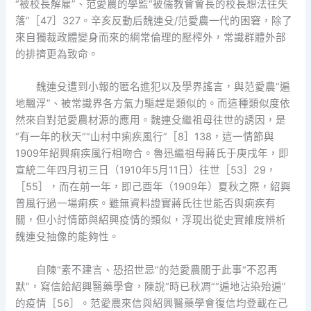
“被校長解雇”、范愛農的學監“被儒教會會長的校長想法往失
落”［47］327。辛亥反動后魏連殳/范愛農一代的困窘，除了
來自獨裁政體變身而來的綱常倫理的壓榨外，常識群體外部
的排擠更為致命。
魏連殳遭到小報的匿名進犯以及學界謠言，與范愛農“遍
地飄浮”、被常識界各方氣力驅趕是類似的。而這種類似度依
然來自對范愛農材源的應用。魏連殳繼祖母往世的誘因，是
“有一年的秋天”“山村中痢疾風行”［8］138，這一情節與
1909年紹興痢疾風行相吻合。魯迅繼祖母蔣氏于庚戌年，即
宣統二年四月初三日（1910年5月11日）往世［53］29，
［55］，而在前一年，即己酉年（1909年）夏秋之際，紹興
曾風行過一場痢疾。雖無資料證實蔣氏往世能否與痢疾有
關，但小討情節與紹興疫情的類似，浮現出從史實維度辨析
魏連殳抽像的能夠性。
自陳“素不建言、恐招世忌”的范愛農關于此事“不忍再
默”，寫信給紹興醫藥學會，陳說“時已秋凋”“遍地沾染殆遍”
的疫情［56］。范愛農來信與紹興醫藥學會復信均登載在己