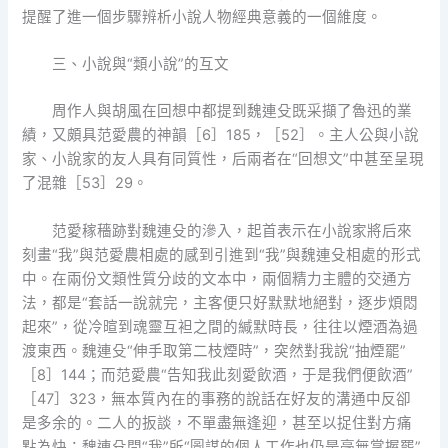
提醒了進一個步驟辨析小說人物經典意義的一個維度。
三、小說與“類小說”的互文
周作人與胡風在回想中都提到魏連殳既采擷了魯迅的業
績，又頗具范愛農的神韻［6］185，［52］。主人公與小說
家、小說家的友人具有同質性，后兩者在“回想文”中甚至呈現
了混雜［53］29。
范愛稼穡跡對魏連殳的滲入，起首表示在小說家將后來
刻畫“我”與范愛農相處的感到引進到“我”與魏連殳相處的形式
中。在兩份文類性質分歧的文本中，兩個精力主體的交通方
法，都是“套話一說就完，主客便只好默默地絕對，逐步煩悶
起來”，從冷暄到魂靈互袒之間的緘默時長，往往以煙酒為過
渡東西。魏連殳“伸手取第二枝煙時”，突然對我說“抽煙罷”
［8］144；而范愛農“告知我此刻愛飲酒，于是我們便飲酒”
［47］323，無本質內在的事務的說話在好友的溝通中反卻
是多余的。二人的扳談，不單盡無逢迎，甚至以捉住對方痛
點為快：魏連殳問“我”所“圖謀的個人工作也仍是毫無掌握罷”