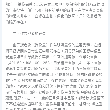
都雅”、抽像完善；以及在女工眼中可以保佑小孩“龍精虎猛似
的年夜得快”［8］156、擁有近乎神的效能。在從生者到畫像
的物是人非中，一直處在主動、僵化的狀況，只能依靠后代
的眼光存在。
二、作為他者的鏡像
由于逝者像（肖像畫）作為明清畫像的主要品種，在紹
興平易近間的日常生涯中廣泛存在。周氏兄弟的回想中便呈
現過諸如曾祖母戴氏喜容像、伯宜公遺容像、介孚公畫像
［40］59，108-109，253、四弟椿壽畫像［41］等。畫像
成為生者與逝者相處的方法。《孤單者》中的畫像也可以看
作是一個聯絡陰陽兩界的進口。“我看她時，她的眼睛也凝視
我”，祖孫對視的畫面跨過了存亡界線，釀成了孩童識別母親
的臉、母親報之以愛撫和淺笑。這種“面臨面”的人鬼/神交通
盡管有著非日常的、禮教的形狀：像主身著“描金的紅衣服”、
頭戴“珠冠”、在一年一度的正月祭祖中呈現，卻給魏連殳留下
了不成磨滅的溫馨印象。畫像甚至活了起來：祖母“吵嘴上垂