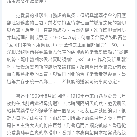
路羞成怒不難想見。
范愛農的批駁出自務虛的焦炙，但紹興醫藥學會的回應
卻吐露務虛的旨趣。前者懷抱亟待處理面前燃眉之急的熱切
與真摯，后者則一直高懸旗號、占盡先機，卻面臨現實困局
并無處理計劃或意愿。1907年以前，何廉臣曾傳播鼓吹西醫
“庶可與中醫、東醫競爭，于全球之上而自能自力”［60］，
浮現以紹興西醫藥學會為代表的紹興處所常識群體頗能“審時
度勢，隨中醫潮水做出實時調劑”［58］40。作為受新思潮沖
擊、慢慢演變向新的處所常識群體，紹興醫藥學會騖新的表
面與新舊相參的本質，與留日回鄉的舊式常識者范愛農、魯
迅等共存于統一片鄉土，二者牴觸的迸發可謂事屬必定。
魯迅于1909年8月底回國，1910年春末再遇范愛農（年
夜約在此前后繼祖母病逝），此時間隔紹興痢疾、范愛農與
紹興醫藥學會的論爭僅隔一個冬天。老友在高談闊論間，很
難盡口不提此次論爭，由於其間所牽扯的繼祖母之喪、曾任
周伯宜主治大夫的何廉臣等，對魯迅而言頗為敏感。魯迅從
范愛農恥辱直爽的舉措中，看到了本身與紹興本地常識階級