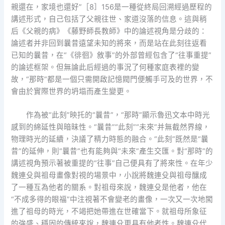
親還在，家境也還好”［8］156是一種從終局回溯經過歷程的
講述形式，自己包括了父親往世、家道沒落的信息。這與稍
后《父親的病》《藤野師長教師》中的論述視角是分歧的：
論述者并非回到曩昔遠望未知的將來，而是站在此刻往返看
已知的曩昔，在“《徘徊》敘事”的外部曾經包含了“往事重提”
的論述框架。但無論此后經過的事況了何種家庭表裡的變
故，“那時”都是一個只需開啟記憶閥門便觸手可及的世界，不
會由於實際世界的坍塌而產生變更。
作為被“此刻”映托的“曩昔”，“那時”顯示魯迅文本中時光
感到的綿延性與暗昧性。“曩昔”“此刻”“未來”并無截然界線，
物理時光的延續，決議了精力時態的融合。“此刻”既然是“曩
昔”的延伸，則“曩昔”也有能夠與“未來”產生交匯。對“那時”的
講述視角預示著被重提的“往事”自己便具有了將來性。在年少
魏連殳與祖母畫像對視的場景中，小說將魏連殳與祖母釀成
了一種互為他者的關系。對祖母來說，魏連殳是他者，他在
“不成多得的眼福”中注視著不會變老的畫像，一次又一次地闖
進了祖母的時光，不竭把她帶進在世確當下。就祖母所象征
的強盛、穩固的傳統來說，魏連殳更具有他者性。魏連殳代