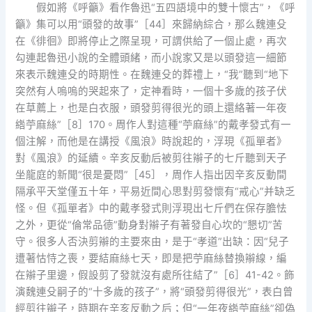
假如將《呼籲》看作魯迅“五四語境中的雙十懷古”，《呼
籲》集可以用“頭發的故事”［44］來歸納綜合，那么魏連殳
在《徘徊》即將停止之際呈現，可謂供給了一個止處，再次
勾連起魯迅小說的全體頭緒，而小說家又是以頭發這一細節
來表示魏連殳的時期性。在魏連殳的葬禮上，“我”聽到“地下
突然有人嗚嗚的哭起來了，定神看時，一個十多歲的孩子伏
在草薦上，也是白衣服，頭發剪得很光的頭上還絡著一年夜
綹苧麻絲”［8］170。周作人對這種“苧麻絲”的戴孝發式有一
個注解，而他是在講授《風浪》時說起的，浮現《孤單者》
對《風浪》的延續。辛亥反動后被剪往辮子的七斤聽到天子
坐龍庭的新聞“很是憂悶”［45］，周作人指出因辛亥反動間
隔承平天堂僅五十年，平易近間心思對剪發懷有“戒心”并缺乏
怪。但《孤單者》中的戴孝發式則浮現出七斤們在保存膽怯
之外，更從“倫常品德”動身對辮子有著發自心坎的“懇切”苦
守。很多人否決剪辮的主要來由，是于“孝道”出缺：因“兒子
遭著怙恃之喪，要結麻絲七天，即是把苧麻絲替換辮線，編
在辮子里邊，假設剪了發就沒有處所往結了”［6］41-42。飾
演魏連殳嗣子的“十多歲的孩子”，將“頭發剪得很光”，表白曾
經剪往辮子，時期在辛亥反動之后；但“一年夜綹苧麻絲”卻偽