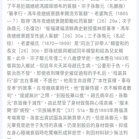
了平易近國總統馮國璋頒布的匾額。宗子孫聯元（名鵬振）
“著孝行，馮年夜總統褒題孝闕流芳匾額”，老婆陶氏（1865
—？）取得“馮年夜總統褒題節勵松筠匾額”［26］29a；次子
孫鼎元（名復功）“銜福建福清縣典史敕授儒林郎著孝，馮年
夜總統褒題至性過人匾額”［26］30a；三子孫惕元（名記
桂），老婆楊氏（1870—1899）是“同治丁卯舉人”楊燮和的
長女［26］30b，即孫琥銘與鄉試同年楊燮和結為兒女親
家。此中，宗子聯元年僅二十八歲便早逝，他本應在1893年
餐與加入鄉試，但這年炎天其母趙氏生病，“公憂形于色，行
裝治而不發”，即使收到陳學史催促過程的手札后，“母勗其
行”卻“志在事親，不惑也”。他用生命詮釋了“本性質樸，事母
至孝”的故事。在母親病重時代，他“嘗藥侍寢，衣不解帶者數
旬”，“遑遽無計”之際，“刲股投藥以進”。趙氏病卒后，孫聯
元“哀毀幾于滅性”，由此禁受了身材毀傷與心境哀痛，“服未
闋”即“病歿”，“宗族稱孝焉”［37］51a。聯合1893年周福清
考場案發，孫家出資試圖為其賄買舉人的，恰是孫聯元。聯
元畢竟是逝世于失恃的哀痛，仍是割股后的身材毀損，抑或
在身心極端衰弱時吃驚嚇形成猝逝世，則因材料缺少無法判