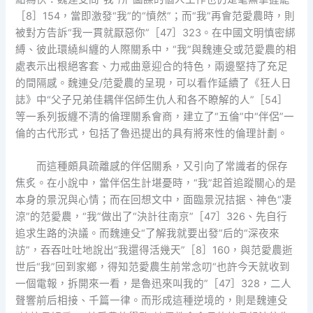
［8］154，當即激發“我”的“憤然”；而“我”再會范愛農時，則
被對方告訴“我一貫就厭惡你”［47］323。在中國文明慎密綁
縛、彼此環繞糾纏的人際關系中，“我”與魏連殳或范愛農的相
處表示出根絕客套、力戒曲意迎合的特色，兩邊堅持了充足
的間隔感。魏連殳/范愛農的呈現，可以看作延續了《狂人日
誌》中“父子兄弟佳耦伴侶師生仇人和各不瞭解的人”［54］
等一系列扳纏不清的倫理關系會商，建立了“五倫”中“伴侶”一
倫的古代形式，包括了魯迅提出的具有將來性的倫理計劃。
而這種頗具疏離感的伴侶關系，又引向了常識者的保存
焦炙。在小說中，當伴侶生計堪憂時，“我”起首追蹤關心的是
本身的景況與心情；而在回想文中，面臨景況拮据、神色“凄
涼”的范愛農，“我”做出了“決計往南京”［47］326、先自行
追求生路的決議。而魏連殳“了解我就要出發”后的“深夜來
訪”，吞吞吐吐地說出“我還得活幾天”［8］160，與范愛農逝
世后“我”回到家鄉，得知范愛農生前常念叨“也許今天就收到
一個電報，拆開來一看，是魯迅來叫我的”［47］328，二人
聲響前后相接、千篇一律。而形成這種逆境的，則是魏連殳