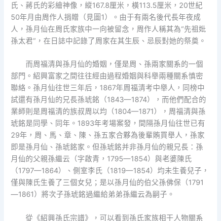
氏、蔣氏的彩繪神像，縱167.8厘米，橫113.5厘米，20世紀
50年月由周作人捐贈（見圖1）。由于有兩名後代長年夜成
人，孫月仙在周氏家族中一向被留念，周作人稱其為“先祖妣
孫太君”，在日誌中記錄了周家在其生辰、忌辰對她的祭奠。
而周福清與孫月仙的婚姻，僅是周、孫兩家關系的一個
部門。紹興富家之間往往經由過程婚姻與科舉兩種關系慎密
聯絡。孫月仙往世三年后，1867年周福清考中舉人，同榜中
試還有孫月仙的兄長孫琥銘（1843—1874），而他們配合的
業師則是周福清的族叔周以均（1804—1871），周福清與孫
琥銘是同學、同年。1893年考場案發，間隔孫月仙往世已有
29年，周、馬、章、陳、孫五家合夥為後輩賄買舉人，孫家
即是孫月仙、孫琥銘家。但孫琥銘并非孫月仙的親兄長：孫
月仙的父親孫繼云（字啟青，1795—1854）與老婆陳氏
（1797—1864）、側室李氏（1819—1854）均未生養兒子，
僅與陳氏生養了三個女兒；是以孫月仙的伯父孫佛保（1791
—1861）將次子孫琥銘過繼給弟弟孫繼云為嗣子。
從《紹興孫氏宗譜》，可以看到孫氏家族相干人物關系