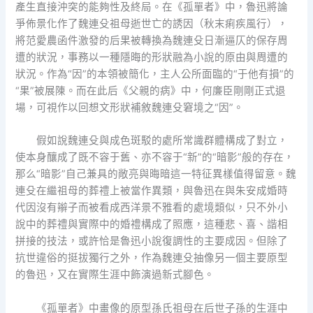
產生直接沖突的能夠性及終局。在《孤單者》中，魯迅將論
爭佈景化作了魏連殳祖母逝世亡的誘因（秋末痢疾風行），
將范愛農函件激發的后果被轉換為魏連殳日漸逼仄的保存周
遭的狀況，事務以一種隱晦的形狀融為小說的原由與周遭的
狀況。作為“因”的本領被簡化，主人公所面臨的“于他有損”的
“果”被展陳。而在此后《父親的病》中，何廉臣剛剛正式退
場，可視作以回想文形狀補敘魏連殳窘境之“因”。
假如說魏連殳與成色斑駁的處所常識群體構成了對立，
使本身釀成了既不容于舊、亦不容于“新”的“暗影”般的存在，
那么“暗影”自己兼具的敞亮與晦暗這一特征異樣值得留意。魏
連殳在繼祖母的葬禮上被當作異類，與魯迅在與朱安成婚時
代因沒有辮子而被看成西洋景不雅看的處境類似，只不外小
說中的葬禮與實際中的婚禮構成了照應，這種悲、喜、諧相
拼接的技法，或許恰是魯迅小說復調性的主要成因。但除了
抗世違俗的挺拔獨行之外，作為魏連殳抽像另一個主要原型
的魯迅，又在實際生涯中飾演過新式腳色。
《孤單者》中畫像的原型孫氏祖母在后世子孫的生涯中