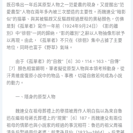
既召喚出一年后其原型人物之一范愛農的現身，又提醒出“范
愛農型”人物在兩年多內被三次塑造的主要性。而魏連殳“暗影
似”的描摹、與其被驅趕又反驅趕經過歷程的奧秘顏色，仿佛
是對《孤單者》寫作一年前（1924年9月24日）《影的離
別》中“徘徊”一詞的歸納，“影的離別”之辭以人物抽像形狀予
以再現。由此，《孤單者》不只在《徘徊》集中占據了主要
地位，同時也富于《野草》氣味。
由于《孤單者》的“自敘”［6］30，114，163、“自傳”
［7］顏色相當顯明，筆者擬從原型人物與本領考辨動身，從
汗青維度復原小說中的物品、事務，切磋自敘若何成為小說
的動力。
一、隱身的原型人物
魏連殳在祖母葬禮上的舉措被周作人明白指以為來自魯
迅在繼祖母蔣氏葬禮上的“現實”［6］187，而魏連殳有兩位
祖母的情節也與小說家的經過的事況相符：魯迅的祖父周福
清先后娶過兩位老婆：前妻孫月仙（1833—1864）、后妻蔣