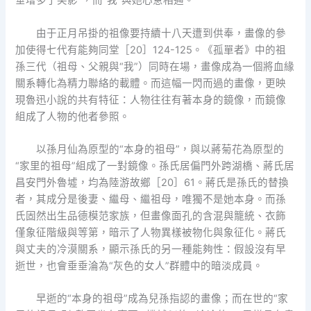
垂增多了笑影”，而“我”與她心意相通。
由于正月吊掛的祖像要持續十八天遭到供奉，畫像的參
加使得七代有能夠同堂［20］124-125。《孤單者》中的祖
孫三代（祖母、父親與“我”）同時在場，畫像成為一個將血緣
關系轉化為精力聯絡的載體。而這幅一閃而過的畫像，更映
現魯迅小說的共有特征：人物往往有著本身的鏡像，而鏡像
組成了人物的他者參照。
以孫月仙為原型的“本身的祖母”，與以蔣菊花為原型的
“家里的祖母”組成了一對鏡像。孫氏居偏門外跨湖橋、蔣氏居
昌安門外魯墟，均為陸游故鄉［20］61。蔣氏是孫氏的替換
者，其成分是後妻、繼母、繼祖母，唯獨不是她本身。而孫
氏固然出生品德模范家族，但畫像面孔的含混與籠統、衣飾
僅象征階級與等第，暗示了人物異樣被物化與象征化。蔣氏
與丈夫的冷漠關系，顯示孫氏的另一種能夠性：假設沒有早
逝世，也會垂垂淪為“灰色的女人”群體中的暗淡成員。
早逝的“本身的祖母”成為兒孫指認的畫像；而在世的“家