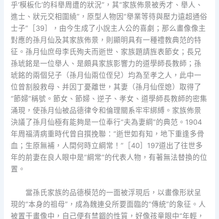
乎‘模板化’的科舉周遭的狀況”，其“家族佈景被秀才、舉人、
進士、狀元交相圍繞”，原型人物因“舉業等待與壓力遠超通俗
士子”［39］，由今生成了小說主人公的喜劇；那么畫像像主
對應的孫月仙及其家族佈景，則顯明具有一種禮教典范的特
征。孫月仙庶母李氏殉夫而逝世、家族題請旌表節女；長兄
孫琥銘是一位舉人、是頗具家族影響力的道學師長教師；孫
琥銘的兩個兒子（孫月仙兩位侄兒）均為至孝之人，此中一
位曾割股救母、并因丁憂離世，其妻（孫月仙侄媳）取得了
“節婦”稱號。節女、節婦、逆子、孝女、道學師長教師的密集
涌現，使孫月仙被品德律令和倫理關系牢牢綁縛。家族佈景
決議了孫月仙極有能夠是一位奉行“夫為妻綱”的典范。1904
年周福清病重時代曾自撰挽聯：“逝世如有知，地下重逢多骨
血；生原無補，人間何時立綱常！”［40］197道出了往世多
年的前妻在良人眼中是“綱常”的代表人物，有著無法替換的位
置。
當孫氏家族的品德模范的一面被浮現后，以畫像形狀呈
現的“本身的祖母”，成為魏連殳所要面臨的“傳統”的象征。人
被置于畫像中，自己便有禁錮的性質，好像孩童眼中“年輕，