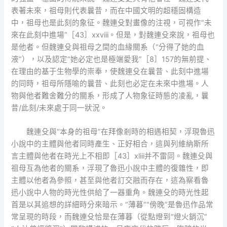
表著未來，祖母則代表曩昔，而在中國文明的超穩固構造
中，祖母也是此刻的象征。魏連殳對畫像的注視，可視作“未
來在此刻中進場”［43］xxviii。但是，對魏連殳來說，祖母也
是他者。但魏連殳與祖母之間的血緣關系（“分得了她的血
液”），以及認定“她必定也是極端愛我”［8］157的無前提、
在理由的基于生物學的崇奉，使魏連殳在曩昔、此刻中進場
的同時，祖母所隱喻的曩昔、此刻也必定在未來中進場。人
物與他者難舍難分的關系，形成了人物象征時態的凌亂，曩
昔/此刻/未來處于同一狀況。
魏連殳與“本身的祖母”在拜像剎時的相遇相契，浮現魯迅
小說中的主體與他者同時產生、正好相合，這與列維納斯所
言主體與他者在時光上不相即［43］xliii并不雷同。魏連殳與
祖母互為他者的關系，浮現了魯迅小說中主體的復雜性，即
主體以他者為參照，甚至與他者訂交融而存在，這為察看魯
迅小說中人物的時光性供給了一器重角。魏連殳的時光性起
首是以其追想的詳細時分來暗示。“薄暮”“傍晚”是魯迅作品常
常呈現的時段，而魏連殳恰是在薄暮（從點燈到“燈火銷沉”