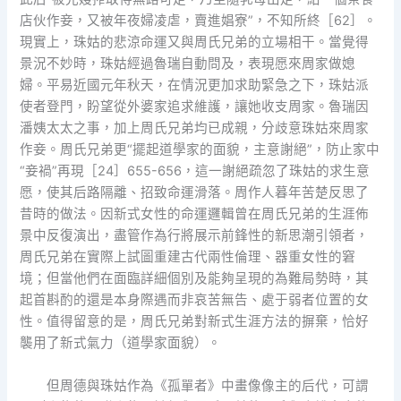
店伙作妾，又被年夜婦凌虐，賣進娼寮”，不知所終［62］。
現實上，珠姑的悲涼命運又與周氏兄弟的立場相干。當覺得
景況不妙時，珠姑經過魯瑞自動問及，表現愿來周家做媳
婦。平易近國元年秋天，在情況更加求助緊急之下，珠姑派
使者登門，盼望從外婆家追求維護，讓她收支周家。魯瑞因
潘姨太太之事，加上周氏兄弟均已成親，分歧意珠姑來周家
作妾。周氏兄弟更“擺起道學家的面貌，主意謝絕”，防止家中
“妾禍”再現［24］655-656，這一謝絕疏忽了珠姑的求生意
愿，使其后路隔離、招致命運滑落。周作人暮年苦楚反思了
昔時的做法。因新式女性的命運邏輯曾在周氏兄弟的生涯佈
景中反復演出，盡管作為行將展示前鋒性的新思潮引領者，
周氏兄弟在實際上試圖重建古代兩性倫理、器重女性的窘
境；但當他們在面臨詳細個別及能夠呈現的為難局勢時，其
起首斟酌的還是本身際遇而非哀苦無告、處于弱者位置的女
性。值得留意的是，周氏兄弟對新式生涯方法的摒棄，恰好
襲用了新式氣力（道學家面貌）。
但周德與珠姑作為《孤單者》中畫像像主的后代，可謂