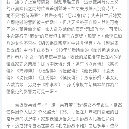
我，獲取了正室的憐愛。但她未能生養，這般便與育有三女
的正妻陳氏之間的位置差別懸殊。在丈夫孫繼云沉痾時代，
她不只“躬侍湯藥”，并晝夜禱告“愿以身代”；丈夫往世后她要
立即他殺的意圖被主婦勸止，但八天后終于自殺。與無可挽
回的芳華性命比擬，家人能為她做的僅是“題請旌表”，可謂以
生命踐行了“節女”的尺度但未獲官方嘉獎。現實上，像李氏如
許的女性不只在《紹興孫氏宗譜》中并非僅有，在《越城周
氏支譜》中也不在多數。1918年前后所編的《紹興縣志采訪
稿》卷八“列女一”的年夜半篇幅，收錄的是包含李氏在內的多
位孫家節女業績：除《李氏傳》外，還有《淑貞傳》《笑梅
傳》《筠卿傳》《松娥傳》《佳徵傳》《趙氏傳》《張氏
傳》《沈氏傳》《江氏傳》《侯氏傳》；孫家節婦、孝女則
人數浩繁，另見于《節孝表》，孫氏家族在紹興本地作為品
德儀范的影響力可見一斑。
當遭受兵難時，“一族一邑有若干數”婦女不幸喪生，當然
使得周作人思之“作惡整天”［35］；但在并無戰鬥亂離的日
常周遭的狀況中，家族表裡通俗女性將節烈內化為性命崇
奉，這或許令魯迅在論述《我之節烈不雅》之后多年，依然