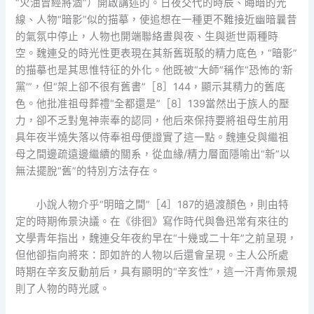
“火油曾經將涸”）開啟講述的。日夜交代的時辰、晦暗的光
線、人物“暗影”似的描摹，使追想在一種更不難接近幽暗曩昔
的氣氛中停止，人物也開端聯絡晝與夜、生與逝世兩種時
空。魏連殳的時光性更表現在其新舊斑駁的精力底色，“暗影”
的描摹也是其思惟特征的外化。他既被“大師”稱作“恐怖的‘新
黨’”，但“架上卻不很有舊書”［8］144，顯示其精力的舊底
色。他批准祖母葬禮“全都還是”［8］139當然出于族人的壓
力，卻不乏對鬼神崇奉的認同，他后來保持要將祖母生前用
具年夜半燒失落以侍奉祖母便證實了這一點。魏連殳與繼祖
母之間邊疏遠邊繼續的關系，從血緣/精力層面隱喻出“新”以
無法擺脫“舊”的特別方法存在。
小說人物介乎“明暗之間”［4］187的過渡顏色，則由特
定的時期佈景決議。在《徘徊》寫作時代與魯迅常有來往的
文學青年指出，魏連殳年夜約早在“十幾或二十年”之前呈現，
但他卻指向將來：即如許的人物以后還會呈現。主人公所處
時期在辛亥反動前后，具有顯明的“辛亥性”，這一汗青佈景規
則了人物的時光感。