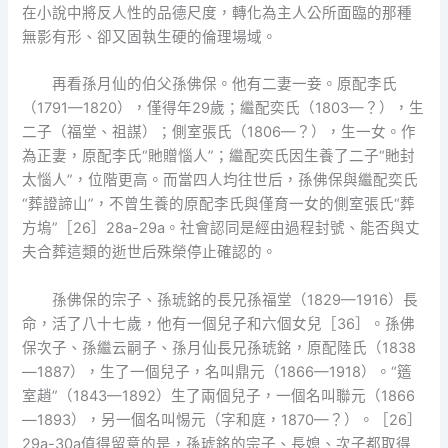
在小說中將反人性的品德尺度，轉化為主人公所面臨的那種
無影有形、卻又固執生硬的倫理場域。
再看孫月仙的伯父孫佛保。他有二妻一妾。原配李氏
（1791—1820），僅得年29歲；繼配奕氏（1803—？），生
二子（福堂、祖謀）；側室張氏（1806—？），生一女。作
為正妻，原配李氏“貤贈惱人”；繼配奕氏因生養了二子“貤封
太惱人”，位階更高。而當四人均往世后，孫佛保與繼配奕氏
“葬證諦山”，不曾生養的原配李氏與僅育一女的側室張氏“葬
方塢”［26］28a-29a。社會認同是經由過程封號、能否與丈
夫合葬這類的逝世后殊榮停止確認的。
孫佛保的宗子、孫琥銘的長兄孫福堂（1829—1916）長
命，活了八十七歲，他有一個兒子和六個女兒［36］。孫佛
保次子、孫繼云嗣子、孫月仙長兄孫琥銘，原配陸氏（1838
—1887），生了一個兒子，名叫鼎元（1866—1918）。“簉
室趙”（1843—1892）生了兩個兒子，一個名叫聯元（1866
—1893），另一個名叫惕元（字和庭，1870—？）。［26］
29a-30a值得留意的是，孫琥銘的宗子、長媳、次子都取得