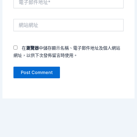
子
郵
件
網
地
站
址
網
*
址
在
瀏覽器
中儲存顯示名稱、電子郵件地址及個人網站
網址，以供下次發佈留言時使用。