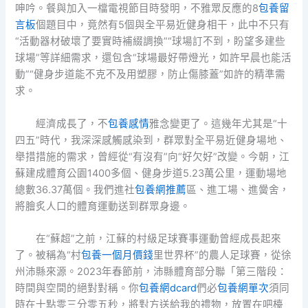
呻吟。餐與加入一檔電視節目時發明，不雅眾反應的8
包養留
言板
個題目中，竟然有5個與全平易近健身相干，此中不只有
“活動器材破壞了要實時補綴調換”“球場訂不到，盼望多建些
球場”等詳細需求，還包含“球場最好帶燈光，如許早晨也能活
動”“健身步道能不克不及用塑膠，防止傷膝蓋”如許的精準需
求。
經濟成長了，不
包養感情
雅念變更了。這幾年尤其是“十
四五”時代，我深深感觸感染到，群眾對全平易近健身場地、
舉措措施的需求，曾經從“有沒有”向“好欠好”改變。今朝，江
蘇建成體育公園1400多個、健身步道5.23萬公里，運動場地
總數36.37萬個。我們進社
包養網推薦
區、進工場、進黌舍，
將膾炙人口的體育運動送到群眾身邊。
在“蘇超”之前，江蘇的村級足球賽事運動曾經成長起來
了。被稱為“村
包養一個月價錢
里世界杯”的農人足球賽，從徐
州沛縣來源。2023年春節前，沛縣體育部分聯「第三階段：
時間與空間的絕對對稱。你
包養網dcard
們必
包養網單次
須同
時在十點零三分零五秒，將對方送給我的禮物，放置在吧檯