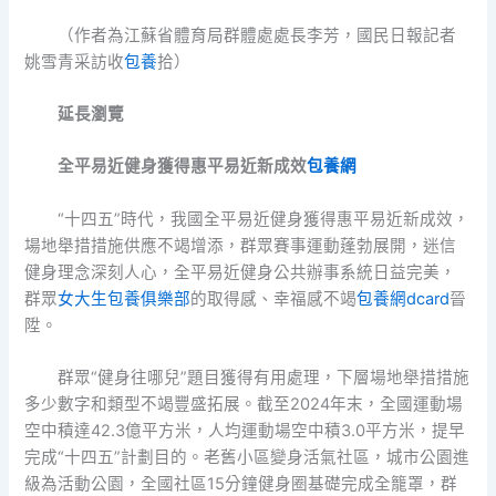
（作者為江蘇省體育局群體處處長李芳，國民日報記者
姚雪青采訪收
包養
拾）
延長瀏覽
全平易近健身獲得惠平易近新成效
包養網
“十四五”時代，我國全平易近健身獲得惠平易近新成效，
場地舉措措施供應不竭增添，群眾賽事運動蓬勃展開，迷信
健身理念深刻人心，全平易近健身公共辦事系統日益完美，
群眾
女大生包養俱樂部
的取得感、幸福感不竭
包養網dcard
晉
陞。
群眾“健身往哪兒”題目獲得有用處理，下層場地舉措措施
多少數字和類型不竭豐盛拓展。截至2024年末，全國運動場
空中積達42.3億平方米，人均運動場空中積3.0平方米，提早
完成“十四五”計劃目的。老舊小區變身活氣社區，城市公園進
級為活動公園，全國社區15分鐘健身圈基礎完成全籠罩，群