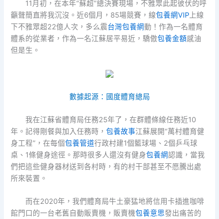
11月初，在本年“蘇超”總決賽現場，不雅眾此起彼伏的呼
籲聲簡直將我沉沒。近6個月，85場競賽，線
包養網VIP
上線
下不雅眾超22億人次，多么震
台灣包養網
動！作為一名體育
體系的從業者，作為一名江蘇居平易近，驕傲
包養金額
感油
但是生。
數據起源：國度體育總局
我在江蘇省體育局任務25年了，在群體條線任務近10
年。記得剛餐與加入任務時，
包養故事
江蘇展開“萬村體育健
身工程”，在每個
包養管道
行政村建1個籃球場、2個乒乓球
桌、1條健身途徑。那時很多人還沒有健身
包養網
認識，當我
們把這些健身器材送到各村時，有的村干部甚至不愿騰出處
所來裝置。
而在2020年，我們體育局牛土豪猛地將信用卡插進咖啡
館門口的一台老舊自動販賣機，販賣機
包養意思
發出痛苦的