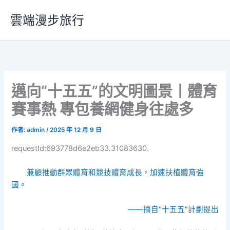
跳
雲端漫步旅行
至
主
要
內
容
邁向“十五五”的文明圖景丨體育
賽事熱 專包養網健身往處多
作者:
admin
/
2025 年 12 月 9 日
requestId:693778d6e2eb33.31083630.
兼顧推動群眾體育和競技體育成長，加速扶植體育強
國。
——摘自“十五五”計劃提出