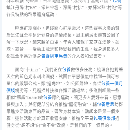
群眾唱戲”的經歷，各地隨機應變，成長出了無錫江陰、
包養
鎮江丹陽“村BA”，常州金壇、溧陽“村排”，姑蘇常熟“村跑”等
各具特點的群眾體育運動。
呼應群眾關心，追蹤關心群眾需求，這些賽事火爆的背
后是江蘇全平易近健身的連續成長。周末到城市體育公園了
解一下狀況，越來越多白叟、年青人和親子家庭在漫步、錘
煉、露營——活動正融進和轉變我們的生涯，我身邊良多人
都是全平易近健身
包養網車馬費
的介入者和受害者。
面向“十五五”，我們正在
包養
做很多任務：梳理各她對著
天空的藍色光束刺出圓規，試圖在單戀傻氣中找到一個可被
量化的數學公式。類“邊角地”，如公園綠地、高架
包養一個月
價錢
橋劣等，見縫插針扶植各類活動場地；多謀劃組織一些
相似“蘇超”brand效
包養
應的運動，讓更多人愛好來看、愿意
餐與加入；與衛健部分結合推進“體衛融會”，輔
包養意思
助群
眾進步活動東西的品質、晉陞身材本質。動起來是第一個步
驟，迷信活動才幹真正收獲安康。推進全平易
包養俱樂部
近
健身從“想不想”向“會不會”改變，是我們的下一個目的。