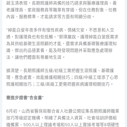
趙玉清表現，長期照護師具備的技巧請求與醫療護理員、養
老護理員、家政服務員等職業有穿插，但在任務對象、任務
內容、服務標準、才能請求等方面有明顯分歧。
“掉能白叟年夜多伴有慢性疾病、情緒欠安，不愿意和人交
通，對護理員也有些抵觸。”郭璞巖說，護理掉能白叟既需求
為其供給基礎生涯照顧的才能，還需求具備基礎醫療護理知
識、傑出的品德素養，能及時發現問題并采取應急處理辦
法，讓他們體面有尊嚴地生涯。
據清楚，長期照護師五級/初級工需把握生涯照護、基礎護
理、應急處置、效能維護相關技巧；四級/中級工增添了心思
照護相關技巧；三級/高級工更需把握疾病護理相關技巧。
需進步證書“含金量”
6月初，山西省醫保局聯合省人社廳公開征集長期照護師職業
技巧等級認定機構，明確了具備法人資質、社會培訓評價組
織備案、500人以上理論考場和50人以上實操考場等8項硬性