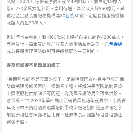
試點，2020年穩妥有序擴年夜至49個城市，覆蓋近1.9億人，
累計270余萬掉能參保人享用待遇，基金收入超850億元。試
點地區定點長護服務機構達80
包養
80家，定點長護服務機構
照護人員超30萬人。
但同時也要看到，我國60歲以上掉能白叟已超過4200萬人，
而專業化、高素質的護理服務人員供給嚴重缺乏，已
包養網
成為長期護理保險軌制可持續發展的主要制約。
長期照護師不是簡單的護工
“長期照護師不是簡單的護工，是醫保部門為推進長期護理保
險軌制建設新設置的一個職業工種，將解決長護險軌制建設
中照護服務供給缺乏等問題，為我國長護險周全落地供給人
才保證。”在2023年第四屆山西省職業技巧年夜賽中，山西省
年夜同市天鎮縣陽光職業培訓學校高級培訓師趙玉清報名參
加安康和社會照護項目比賽，延遲為長期照護師培養培訓任
務做準備。