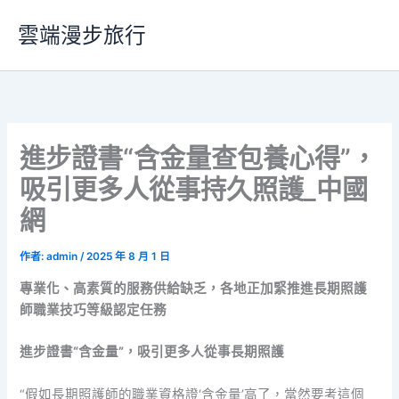
跳
雲端漫步旅行
至
主
要
內
容
進步證書“含金量查包養心得”，
吸引更多人從事持久照護_中國
網
作者:
admin
/
2025 年 8 月 1 日
專業化、高素質的服務供給缺乏，各地正加緊推進長期照護
師職業技巧等級認定任務
進步證書“含金量”，吸引更多人從事長期照護
“假如長期照護師的職業資格證‘含金量’高了，當然要考這個