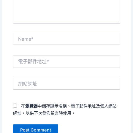
容...
Name*
電
子
郵
件
網
地
站
址
網
*
址
在
瀏覽器
中儲存顯示名稱、電子郵件地址及個人網站
網址，以供下次發佈留言時使用。