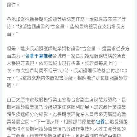
條件。
各地加緊推進長期照護師等級認定任務，讓郭璞巖充滿了等
待：“盼望這個證書的‘含金量’，能夠最終體現在支出增長方
面。”
但是，進步長期照護師職業資格證書“含金量”，還需求從多方
面盡力。
包養平臺推舉
晉城市一家長期護理服務機構的負責
人張曉芳表現，依照晉城市現行標準，護理員每周上門一
次，每次進戶時間不低于2小時，長期護理保險基金付出100
元，“盼望將來能夠依照證書等級，相應地進步長期照護師待
遇。”
山西太原市家政服務行業工會聯合會副主席陳慧芳認為，長
期照護師職業技巧等級認定任務順利開展，是家政行業職業
類型疾速細分的縮影，為長期護理從業人員帶來更廣闊的職
業發展空間。“下一個步驟，相關部門應推動
包養
定點長護服
務機構將長期照護師職業技巧等級作為技巧人才工資分派的
主要參考，切實晉陞職業吸引力，推動長期照護師由零碎