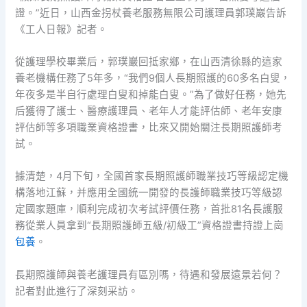
證。”近日，山西金拐杖養老服務無限公司護理員郭璞巖告訴
《工人日報》記者。
從護理學校畢業后，郭璞巖回抵家鄉，在山西清徐縣的這家
養老機構任務了5年多，“我們9個人長期照護的60多名白叟，
年夜多是半自行處理白叟和掉能白叟。”為了做好任務，她先
后獲得了護士、醫療護理員、老年人才能評估師、老年安康
評估師等多項職業資格證書，比來又開始關注長期照護師考
試。
據清楚，4月下旬，全國首家長期照護師職業技巧等級認定機
構落地江蘇，并應用全國統一開發的長護師職業技巧等級認
定國家題庫，順利完成初次考試評價任務，首批81名長護服
務從業人員拿到“長期照護師五級/初級工”資格證書持證上崗
包養
。
長期照護師與養老護理員有區別嗎，待遇和發展遠景若何？
記者對此進行了深刻采訪。