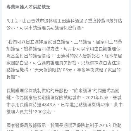
專業照護人才供給缺乏
6月底，山西晉城市退休職工田連科通過了重度掉能Ⅲ級評估
公示，可以申請辦理長期護理保險待遇。
“我們可以自立選擇居家自立護理、上門護理、居家和上門疊
加護理、機構護理四種方法，每月都可以享用由長期護理保
險基金付出的護理價格。”田連科的家人告訴記者，底本想居
家照顧白叟，可合適的護理員欠好找，只能選擇送白叟往定
點護理機構，“天天報銷限額105元，年夜年夜減輕了家里的
負擔”。
長期護理保險軌制供給的是服務，“誰來護理”的問題尤為關
鍵。作為國家級長期護理保險試點城市，2021年以來，晉城
市享用長護險待遇4843人，已準進定點護理機構47家，此中
護理人員共計1200余名。
國家醫保局數據顯示，我國長期護理保險軌制于2016年啟動