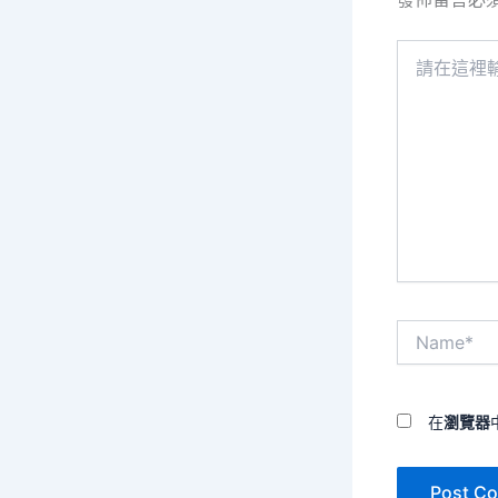
請
在
這
裡
輸
入
內
容...
Name*
在
瀏覽器