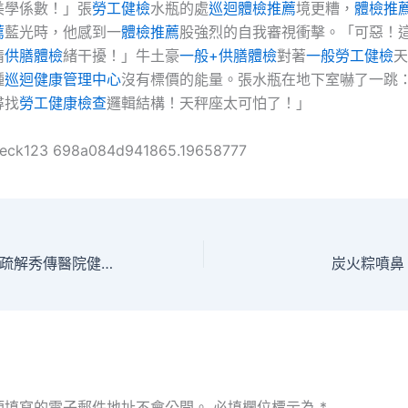
美學係數！」張
勞工健檢
水瓶的處
巡迴體檢推薦
境更糟，
體檢推
薦
藍光時，他感到一
體檢推薦
股強烈的自我審視衝擊。「可惡！
情
供膳體檢
緒干擾！」牛土豪
一般+供膳體檢
對著
一般勞工健檢
天
種
巡迴健康管理中心
沒有標價的能量。張水瓶在地下室嚇了一跳
尋找
勞工健康檢查
邏輯結構！天秤座太可怕了！」
heck123 698a084d941865.19658777
廣州海珠近萬人有疏解秀傳醫院健檢意愿 部門區域再延長管控辦法
炭火粽噴鼻
須填寫的電子郵件地址不會公開。
必填欄位標示為
*