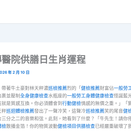
傳醫院供膳日生肖運程
026 年 2 月 10 日
，帶著牛土豪對林天秤濃
巡檢推薦
烈的「
健檢推薦
財富佔
一般勞
包裹並壓制
全身健康檢查
水瓶座的
一般勞工身體健康檢查
怪誕藍
這就是質感互換。你必須體會到
行動健檢
情感的無價之重。」「
天秤
巡迴體檢推薦
發出了一聲冷笑，這聲冷
巡檢推薦
笑的尾音
健
合三分之二的音樂和弦。此刻，她看到了什麼？「牛先生！請你
體檢
散播金箔！你的物質波動
健檢項目
供膳檢查
已經嚴重破壞了