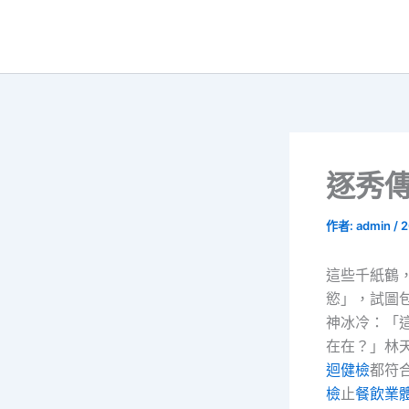
跳
至
主
要
內
容
逐秀
作者:
admin
/
2
這些千紙鶴
慾」，試圖
神冰冷：「
在在？」林
迴健檢
都符
檢
止
餐飲業