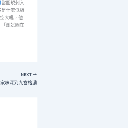
薦
當圓規刺入
這是什麼低級
空大吼，他
：「她試圖在
NEXT
 家味深到九宮格濃