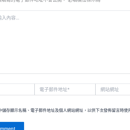
電
網
子
站
郵
網
件
址
地
中儲存顯示名稱、電子郵件地址及個人網站網址，以供下次發佈留言時使
址
*