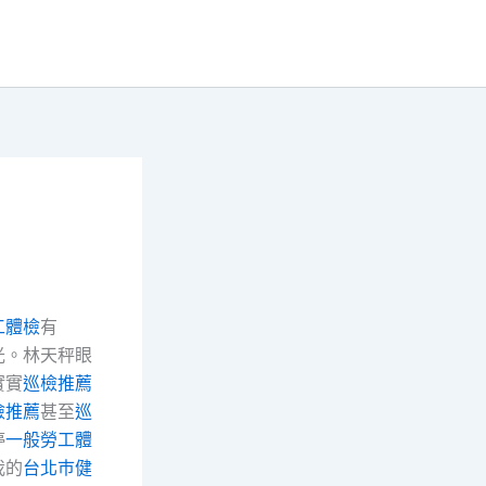
工體檢
有
光。林天秤眼
實實
巡檢推薦
檢推薦
甚至
巡
停
一般勞工體
我的
台北巿健