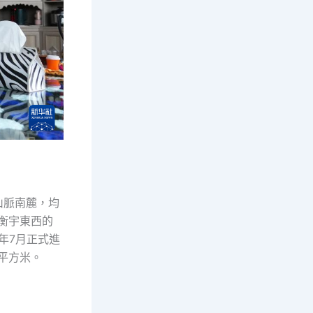
山脈南麓，均
保衡宇東西的
年7月正式進
0平方米。