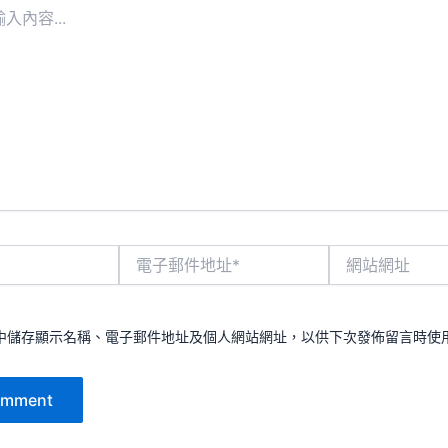
電
網
子
站
郵
網
件
址
地
中儲存顯示名稱、電子郵件地址及個人網站網址，以供下次發佈留言時使
址
*