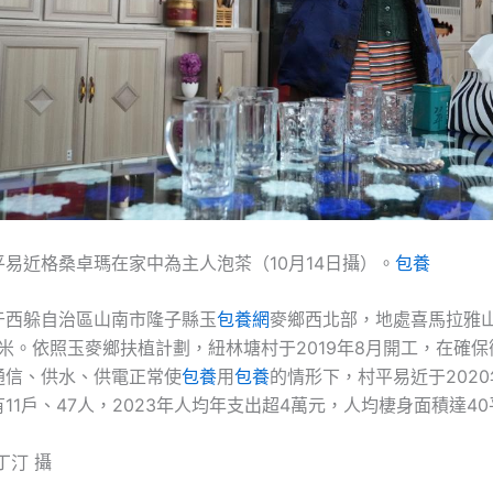
易近格桑卓瑪在家中為主人泡茶（10月14日攝）。
包養
于西躲自治區山南市隆子縣玉
包養網
麥鄉西北部，地處喜馬拉雅
0米。依照玉麥鄉扶植計劃，紐林塘村于2019年8月開工，在確
通信、供水、供電正常使
包養
用
包養
的情形下，村平易近于2020
11戶、47人，2023年人均年支出超4萬元，人均棲身面積達4
丁汀 攝