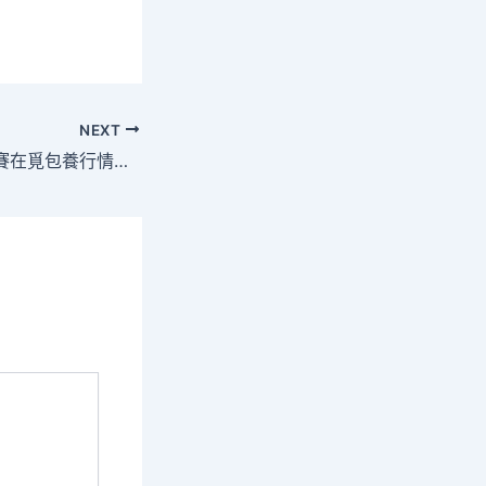
NEXT
全國航空模子約請賽在覓包養行情吉林舉辦_中國網