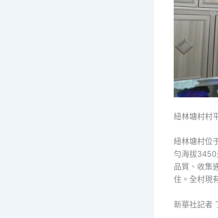
紐林塘村村平
紐林塘村位
勻海拔345
品質、收集
住。全村現有
新華社記者 