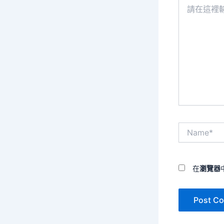
請
在
這
裡
輸
入
內
容...
Name*
在
瀏覽器