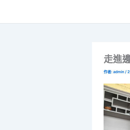
跳
至
主
要
內
容
走進
作者:
admin
/
2