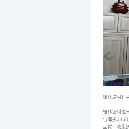
紐林塘村村平
紐林塘村位
勻海拔345
品質、收集