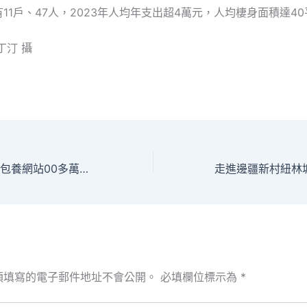
11戶、47人，2023年人均年支出超4萬元，人均棲身面積達4
丁汀 攝
內蒙古通遼：19查包養網站00多萬畝玉米迎來豐產季_中國網
須填寫的電子郵件地址不會公開。
必填欄位標示為
*