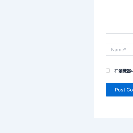
入
內
容...
Name*
在
瀏覽器