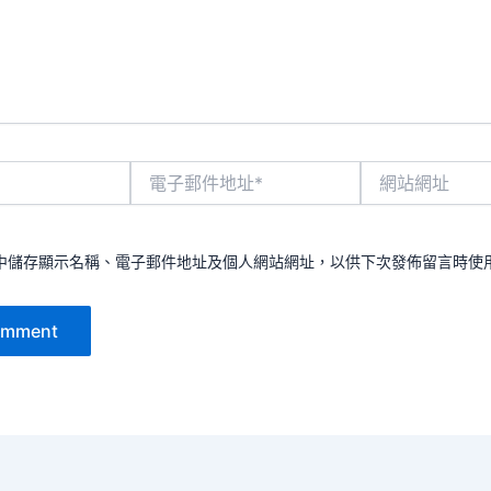
電
網
子
站
郵
網
件
址
地
中儲存顯示名稱、電子郵件地址及個人網站網址，以供下次發佈留言時使
址
*