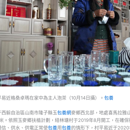
易近格桑卓瑪在家中為主人泡茶（10月14日攝）。
包養
于西躲自治區山南市隆子縣玉
包養網
麥鄉西北部，地處喜馬拉雅
0米。依照玉麥鄉扶植計劃，紐林塘村于2019年8月開工，在確
通信、供水、供電正常使
包養
用
包養
的情形下，村平易近于2020