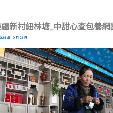
邊疆新村紐林塘_中甜心查包養網
024 年 10 月 21 日