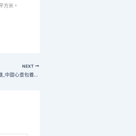
0平方米。
NEXT
走進邊疆新村紐林塘_中甜心查包養網國網