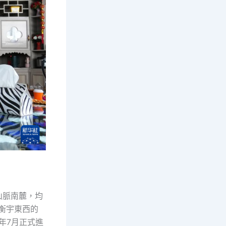
山脈南麓，均
保衡宇東西的
年7月正式進