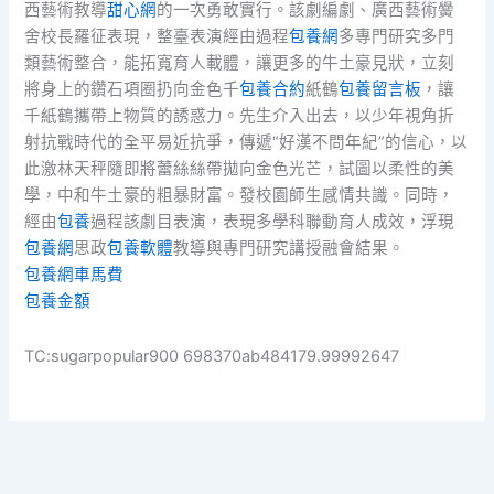
西藝術教導
甜心網
的一次勇敢實行。該劇編劇、廣西藝術黌
舍校長羅征表現，整臺表演經由過程
包養網
多專門研究多門
類藝術整合，能拓寬育人載體，讓更多的牛土豪見狀，立刻
將身上的鑽石項圈扔向金色千
包養合約
紙鶴
包養留言板
，讓
千紙鶴攜帶上物質的誘惑力。先生介入出去，以少年視角折
射抗戰時代的全平易近抗爭，傳遞“好漢不問年紀”的信心，以
此激林天秤隨即將蕾絲絲帶拋向金色光芒，試圖以柔性的美
學，中和牛土豪的粗暴財富。發校園師生感情共識。同時，
經由
包養
過程該劇目表演，表現多學科聯動育人成效，浮現
包養網
思政
包養軟體
教導與專門研究講授融會結果。
包養網車馬費
包養金額
TC:sugarpopular900 698370ab484179.99992647