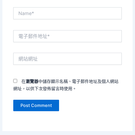
Name*
電
子
郵
件
網
地
站
址
網
*
址
在
瀏覽器
中儲存顯示名稱、電子郵件地址及個人網站
網址，以供下次發佈留言時使用。