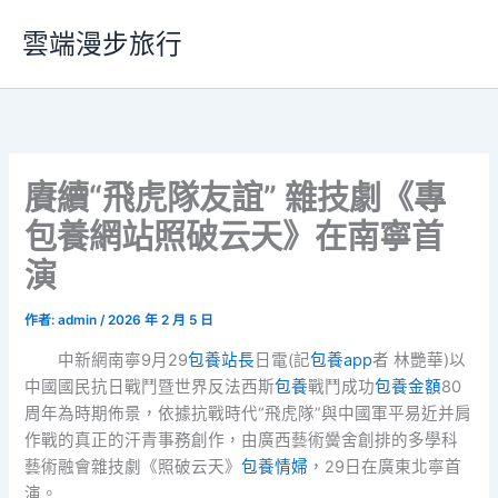
跳
雲端漫步旅行
至
主
要
內
容
賡續“飛虎隊友誼” 雜技劇《專
包養網站照破云天》在南寧首
演
作者:
admin
/
2026 年 2 月 5 日
中新網南寧9月29
包養站長
日電(記
包養app
者 林艷華)以
中國國民抗日戰鬥暨世界反法西斯
包養
戰鬥成功
包養金額
80
周年為時期佈景，依據抗戰時代“飛虎隊”與中國軍平易近并肩
作戰的真正的汗青事務創作，由廣西藝術黌舍創排的多學科
藝術融會雜技劇《照破云天》
包養情婦
，29日在廣東北寧首
演。