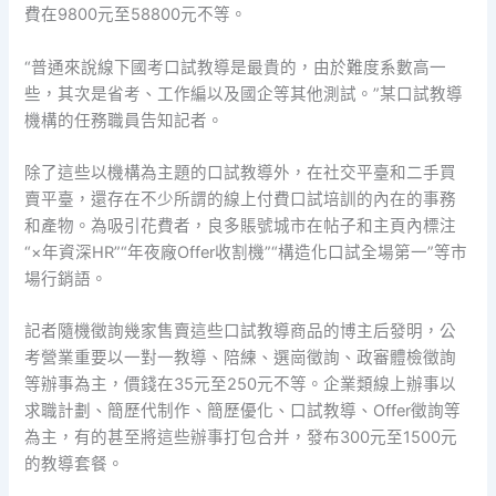
費在9800元至58800元不等。
“普通來說線下國考口試教導是最貴的，由於難度系數高一
些，其次是省考、工作編以及國企等其他測試。”某口試教導
機構的任務職員告知記者。
除了這些以機構為主題的口試教導外，在社交平臺和二手買
賣平臺，還存在不少所謂的線上付費口試培訓的內在的事務
和產物。為吸引花費者，良多賬號城市在帖子和主頁內標注
“×年資深HR”“年夜廠Offer收割機”“構造化口試全場第一”等市
場行銷語。
記者隨機徵詢幾家售賣這些口試教導商品的博主后發明，公
考營業重要以一對一教導、陪練、選崗徵詢、政審體檢徵詢
等辦事為主，價錢在35元至250元不等。企業類線上辦事以
求職計劃、簡歷代制作、簡歷優化、口試教導、Offer徵詢等
為主，有的甚至將這些辦事打包合并，發布300元至1500元
的教導套餐。