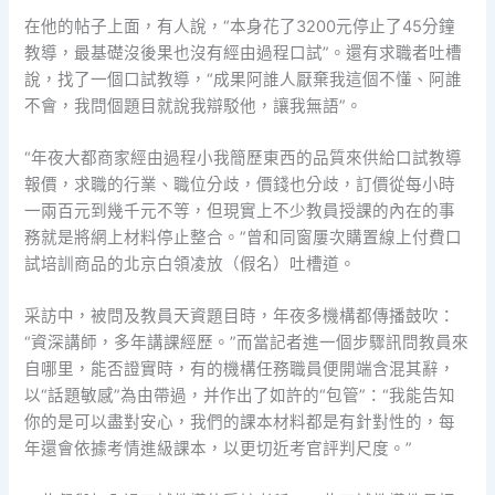
在他的帖子上面，有人說，“本身花了3200元停止了45分鐘
教導，最基礎沒後果也沒有經由過程口試”。還有求職者吐槽
說，找了一個口試教導，“成果阿誰人厭棄我這個不懂、阿誰
不會，我問個題目就說我辯駁他，讓我無語”。
“年夜大都商家經由過程小我簡歷東西的品質來供給口試教導
報價，求職的行業、職位分歧，價錢也分歧，訂價從每小時
一兩百元到幾千元不等，但現實上不少教員授課的內在的事
務就是將網上材料停止整合。”曾和同窗屢次購置線上付費口
試培訓商品的北京白領凌放（假名）吐槽道。
采訪中，被問及教員天資題目時，年夜多機構都傳播鼓吹：
“資深講師，多年講課經歷。”而當記者進一個步驟訊問教員來
自哪里，能否證實時，有的機構任務職員便開端含混其辭，
以“話題敏感”為由帶過，并作出了如許的“包管”：“我能告知
你的是可以盡對安心，我們的課本材料都是有針對性的，每
年還會依據考情進級課本，以更切近考官評判尺度。”