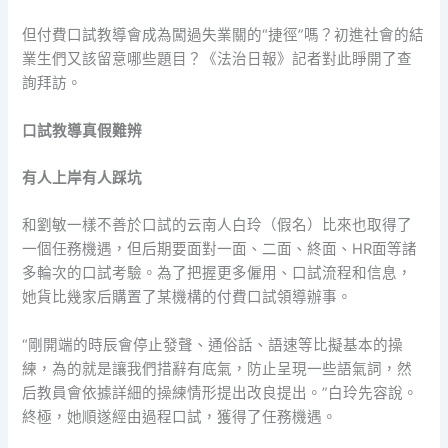
但付費口試教導會成為闖過失業關的“捷徑”嗎？初進社會的結
業生們又該留意哪些題目？《法治日報》記者對此睜開了查
詢拜訪。
口試教導真假難辨
有人上岸有人踩坑
和劉敏一樣不善於口試的云南人白玲（假名）比來也取得了
一個任務機遇，但后期要面對一面、二面、終面、HR面等諸
多輪次的口試考驗。為了把握更多僱用、口試流程和信息，
她貨比幾家后購置了某機構的付費口試領導辦事。
“剛開端的時辰會停止發聲、通俗話、語速等比擬基本的操
練，為的就是讓我們措辭有底氣，防止呈現一些語氣詞，然
后教員會依據詳細的操練情形提出改良提出。”白玲先容說。
終極，她順遂經由過程口試，獲得了任務機遇。