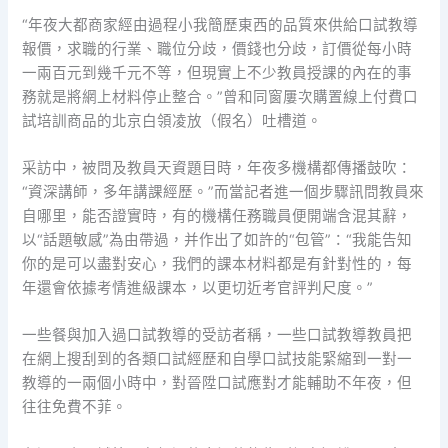
“年夜大都商家經由過程小我簡歷東西的品質來供給口試教導
報價，求職的行業、職位分歧，價錢也分歧，訂價從每小時
一兩百元到幾千元不等，但現實上不少教員授課的內在的事
務就是將網上材料停止整合。”曾和同窗屢次購置線上付費口
試培訓商品的北京白領凌放（假名）吐槽道。
采訪中，被問及教員天資題目時，年夜多機構都傳播鼓吹：
“資深講師，多年講課經歷。”而當記者進一個步驟訊問教員來
自哪里，能否證實時，有的機構任務職員便開端含混其辭，
以“話題敏感”為由帶過，并作出了如許的“包管”：“我能告知
你的是可以盡對安心，我們的課本材料都是有針對性的，每
年還會依據考情進級課本，以更切近考官評判尺度。”
一些餐與加入過口試教導的受訪者稱，一些口試教導教員把
在網上搜刮到的各類口試經歷和自學口試技能緊縮到一對一
教導的一兩個小時中，對晉陞口試應對才能輔助不年夜，但
往往免費不菲。