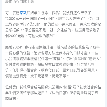
經由過程口試上崗。
可北京應
家教
屆結業生祝希（假名）就沒有這么榮幸了，
“2000元一對一培訓了一個小時，聊完后人更懵了”。停止口
試教導的“教員”告知他，他的簡歷不需求修正，需求晉陞的是
思想框架，“思想晉陞不是一朝一夕能成的，這還得需求幾多
個2000元啊。有種受騙的感到”。
跟著2024年春招市場連續升溫，越來越多的結業生為了取得
一份心儀的任務，追求各類方法進步本身的口試才能。一些
小我或求職辦事機構捉住這一“商機”，打出“資深HR”“過去人”
等付費教導的標語，紛紜發布口試教導辦事，包含情形模
仿、無引導小組會商、構造化口試、壓力口試等各類場景，
價錢從幾百元、幾千元甚至上萬元不等。
但付費口試教導會成為闖過失業關的“捷徑”嗎？初進社會的結
業生們又該留意哪些題目？《法治日報》記者對此睜開了查
詢拜訪。