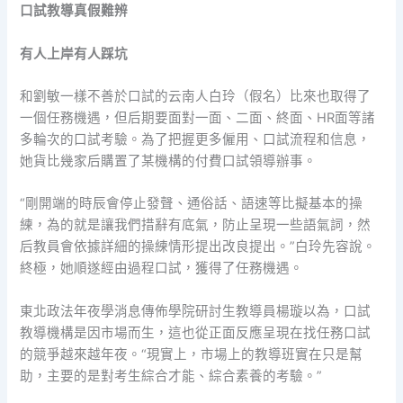
口試教導真假難辨
有人上岸有人踩坑
和劉敏一樣不善於口試的云南人白玲（假名）比來也取得了
一個任務機遇，但后期要面對一面、二面、終面、HR面等諸
多輪次的口試考驗。為了把握更多僱用、口試流程和信息，
她貨比幾家后購置了某機構的付費口試領導辦事。
“剛開端的時辰會停止發聲、通俗話、語速等比擬基本的操
練，為的就是讓我們措辭有底氣，防止呈現一些語氣詞，然
后教員會依據詳細的操練情形提出改良提出。”白玲先容說。
終極，她順遂經由過程口試，獲得了任務機遇。
東北政法年夜學消息傳佈學院研討生教導員楊璇以為，口試
教導機構是因市場而生，這也從正面反應呈現在找任務口試
的競爭越來越年夜。“現實上，市場上的教導班實在只是幫
助，主要的是對考生綜合才能、綜合素養的考驗。”