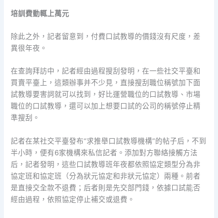
培訓費動輒上萬元
除此之外，記者留意到，付費口試教導的價錢沒有尺度，差
異很年夜。
在查詢拜訪中，記者經由過程搜刮發明，在一些社交平臺和
買賣平臺上，這類辦事并不少見，直接搜刮職位稱號加下面
試教導要害詞就可以找到，好比運營職位的口試教導、市場
職位的口試教導，還可以加上想要口試的公司的稱號停止精
準搜刮。
記者在某社交平臺發布“求推舉口試教導機構”的帖子后，不到
半小時，便有6家機構來私信記者。添加對方聯絡接觸方法
后，記者發明，這些口試教導班年夜都依照協定類型分為非
協定班和協定班（分為狀元協定和非狀元協定）兩種。前者
是直接交全款不退費；后者則是先交部門錢，依據口試能否
經由過程，依照協定停止補交或退費。