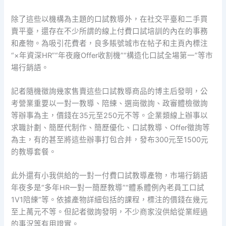
除了這些以機構為主題的口試教導外，在社交平臺和二手買
賣平臺，還存在不少所謂的線上付費口試培訓的內在的事務
和產物。為吸引花費者，良多賬號城市在帖子和主頁內標注
“×年資深HR”“年夜廠Offer收割機”“構造化口試全場第一”等市
場行銷語。
記者隨機徵詢幾家售賣這些口試教導商品的博主后發明，公
考營業重要以一對一教導、陪練、選崗徵詢、政審體檢徵詢
等辦事為主，價錢在35元至250元不等。企業類線上辦事以
求職計劃、簡歷代制作、簡歷優化、口試教導、Offer徵詢等
為主，有的甚至將這些辦事打包合并，發布300元至1500元
的教導套餐。
此外還有小我供給的一對一付費口試教導產物，市場行銷語
年夜多是“多年HR一對一簡歷教導”“體系體例內老員工口試
1V1陪練”等。依據產物詳細包括的課程，標注的價錢在幾元
至上萬元不等。但記者徵詢發明，不少商家沒供給從業經過
的事況等有用證實。