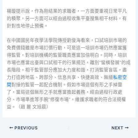
楊璇提示說，作為剛結業的求職者，一方面要重視日常平凡
的積聚，另一方面可以經由過程收集平臺搜集相干材料，有
針對性地停止預備。
在中國國民年夜學法學院傳授劉俊海看來，口試培訓市場的
免費價錢雖是市場訂價行動，可是這一培訓市場仍然應當獲
得監管，對培訓機構的監管職責應當加倍明白。同時，培訓
市場也應當出臺與口試相干的行業規范，離別“蠻橫發展”的成
長階段。相干監管部分應加大力度和諧，打消監管盲區，盡
力打造跨地區、跨部分、信息共享、快捷高效、無縫
私密空
間
對接的監管一起配合機制。假如市場這個有形之手掉靈
了，當局這個無形之手就應當擔起義務，經由過程行政處
分、市場準進等手腕“修復市場”，維護求職者的符合法規權
益。（趙 麗 文旭晨）
PREVIOUS
NEXT