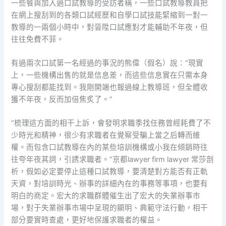
一些餐與加入過口試教導的受訪者稱，一些口試教導教員把
在網上搜刮到的各類口試經歷和自學口試技能緊縮到一對一
教導的一兩個小時中，對晉陞口試應對才能輔助不年夜，但
往往免費不菲。
有過兩次口試第一名經過的事況的熊偉（假名）說：“現實
上，一些機構出售的就是信息差，而這些信息實在只需本身
專心搜刮都能找到。我剛開端也報過線上教導班，但全體收
獲不年夜，反而加倍焦炙了。”
“梳理這方面的相干上訴，會發明求職季找任務曾經耗費了不
少時光和精神，很少有求職者在覺察受騙上當之后轉而維
權。而包含口試教導在內的某些培訓機構或小我在傾銷時往
往夸年夜其詞，引誘求職者。”京都lawyer firm lawyer 常莎剖
析，假如必定要停止這種口試教導，要清楚對方能否有正軌
天資，對培訓時光、辦事的詳細內在的事務等事項，也要有
明白的商定。宏大的求職群體催生出了宏大的失業辦事市
場，對于失業辦事市場中呈現的顯明、典範守法行動，相干
部分要實時查處，更好地保護求職者的權益。