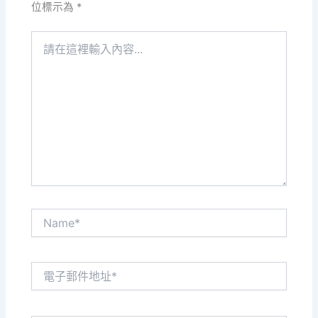
位標示為
*
請
在
這
裡
輸
入
內
容...
Name*
電
子
郵
件