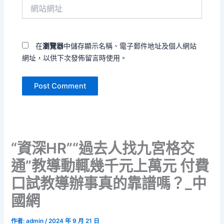
網
地
站
址
網
*
址
在
瀏覽器
中儲存顯示名稱、電子郵件地址及個人網站
網址，以供下次發佈留言時使用。
“資深HR”“過去人找九宮格交
通”教導動輒幾千元上萬元 付費
口試教導辦事真的靠譜嗎？_中
國網
作者:
admin
/
2024 年 9 月 21 日