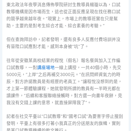
東北政法年夜學消息傳佈學院研討生教導員楊璇以為，口試
教導機構是因市場而生，這也從正面反應呈現在找任務口試
的競爭越來越年夜。“現實上，市場上的教導班實在只是幫
助，主要的是對考生綜合才能、綜合素養的考驗。”
但在查詢拜訪中，記者發明，還有良多人反應付費培訓并沒
有晉陞口試應對才能，感到本身被“坑”了。
往年從安徽某高校結業的程悅（假名）報名餐與加入工作編
口試教導，一對
講座場地
一線上講授，一共40個小時，先交
5000元，“上岸”之后再補交3000元。“在訊問師資氣力的時
辰，對方許諾教員是有經歷的老員工。”讓程悅沒想到的是，
才上第一節體驗課程，她就發明所謂的教員有一半時光都在
讀課件，“后續和客服聯絡接觸時，對方還一向畫年夜餅，見
我沒有交錢上課的意思，就直接屏障我了”。
記者在社交平臺以“口試教導”和“國考口試”為要害字停止搜刮
發明，平臺上有很多打著小我真正的分送朋友的旗幟，實則
是某口試教導機構的軟文推行。