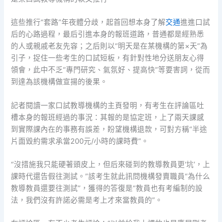
這些推行“套路”年夜體分歧，起首回想本身了解
交通
進進口試
后的心路過程，最后引進本身的報班道路，普通都是經熟悉
的人或親戚老友先容；之后則以“明天是在某機構的第×天”為
引子，捉住一些考生的口試短板，有針對性地分送朋友心得
領會，此中不乏“專門研究、氣氛好、提高快”等要害詞，從而
到達為該機構做宣揚的後果。
記者閱讀一家口試教導機構的主頁發明，有考生在評論區吐
槽本身的報班經過的事況：其報的是協定班，上了兩天課感
到實際課內在的事務有誤差，盼望機構退款，可對方稱“半途
片面毀約需求承當200元/小時的課時費”。
“沒措施我只能硬著頭皮上，但后來碰到的教導教員更‘坑’，上
課時代還告假往測試。”該考生就此訊問機構發賣職員“為什么
教導教員還要往測試”，獲得的答復是“教員也有考編制的設
法，我們沒有許諾必需是考上才來當教員的”。