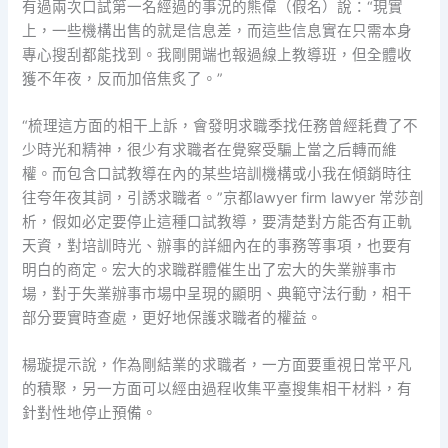
有過兩次口試第一名經過的事況的熊偉（假名）說：“現實
上，一些機構出售的就是信息差，而這些信息實在只需本身
專心搜刮都能找到。我剛開端也報過線上教導班，但全體收
獲不年夜，反而加倍焦炙了。”
“梳理這方面的相干上訴，會發明求職季找任務曾經耗費了不
少時光和精神，很少有求職者在覺察受騙上當之后轉而維
權。而包含口試教導在內的某些培訓機構或小我在傾銷時往
往夸年夜其詞，引誘求職者。”京都lawyer firm lawyer 常莎剖
析，假如必定要停止這種口試教導，要清楚對方能否有正軌
天資，對培訓時光、辦事的詳細內在的事務等事項，也要有
明白的商定。宏大的求職群體催生出了宏大的失業辦事市
場，對于失業辦事市場中呈現的顯明、典範守法行動，相干
部分要實時查處，更好地保護求職者的權益。
楊璇提示說，作為剛結業的求職者，一方面要重視日常平凡
的積聚，另一方面可以經由過程收集平臺搜集相干材料，有
針對性地停止預備。