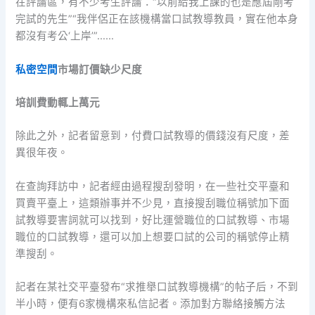
在評論區，有不少考生評論：“以前給我上課的也是應屆剛考
完試的先生”“我伴侶正在該機構當口試教導教員，實在他本身
都沒有考公‘上岸’”……
私密空間
市場訂價缺少尺度
培訓費動輒上萬元
除此之外，記者留意到，付費口試教導的價錢沒有尺度，差
異很年夜。
在查詢拜訪中，記者經由過程搜刮發明，在一些社交平臺和
買賣平臺上，這類辦事并不少見，直接搜刮職位稱號加下面
試教導要害詞就可以找到，好比運營職位的口試教導、市場
職位的口試教導，還可以加上想要口試的公司的稱號停止精
準搜刮。
記者在某社交平臺發布“求推舉口試教導機構”的帖子后，不到
半小時，便有6家機構來私信記者。添加對方聯絡接觸方法