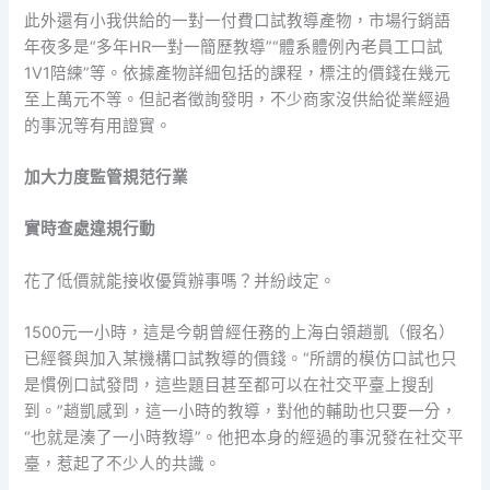
此外還有小我供給的一對一付費口試教導產物，市場行銷語
年夜多是“多年HR一對一簡歷教導”“體系體例內老員工口試
1V1陪練”等。依據產物詳細包括的課程，標注的價錢在幾元
至上萬元不等。但記者徵詢發明，不少商家沒供給從業經過
的事況等有用證實。
加大力度監管規范行業
實時查處違規行動
花了低價就能接收優質辦事嗎？并紛歧定。
1500元一小時，這是今朝曾經任務的上海白領趙凱（假名）
已經餐與加入某機構口試教導的價錢。“所謂的模仿口試也只
是慣例口試發問，這些題目甚至都可以在社交平臺上搜刮
到。”趙凱感到，這一小時的教導，對他的輔助也只要一分，
“也就是湊了一小時教導”。他把本身的經過的事況發在社交平
臺，惹起了不少人的共識。