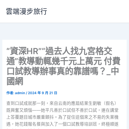
跳
雲端漫步旅行
至
主
要
內
容
“資深HR”“過去人找九宮格交
通”教導動輒幾千元上萬元 付費
口試教導辦事真的靠譜嗎？_中
國網
作者:
admin
/
2024 年 9 月 21 日
查到口試成就那一刻，來自云南的應屆結業生劉敏（假名）
既興奮又煩惱——她平凡善於口試但不善於口試，連在講堂
上答覆題目城市嚴重顫抖。為了捉住這個來之不易的失業機
遇，她花錢報名餐與加入了一個口試教導培訓班，終極順遂