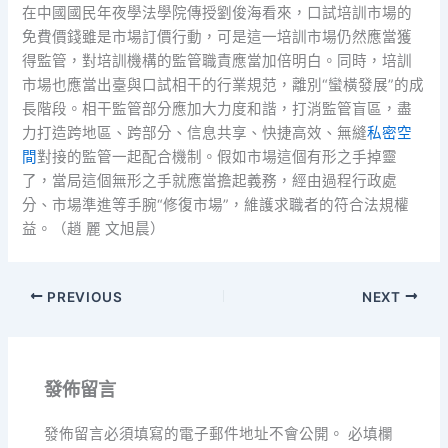
在中國國民年夜學法學院傳授劉俊海看來，口試培訓市場的
免費價錢雖是市場訂價行動，可是這一培訓市場仍然應當獲
得監管，對培訓機構的監管職責應當加倍明白。同時，培訓
市場也應當出臺與口試相干的行業規范，離別“蠻橫發展”的成
長階段。相干監管部分應加大力度和諧，打消監管盲區，盡
力打造跨地區、跨部分、信息共享、快捷高效、無縫
私密空
間
對接的監管一起配合機制。假如市場這個有形之手掉靈
了，當局這個無形之手就應當擔起義務，經由過程行政處
分、市場準進等手腕“修復市場”，維護求職者的符合法規權
益。（趙 麗 文旭晨）
PREVIOUS
NEXT
發佈留言
發佈留言必須填寫的電子郵件地址不會公開。
必填欄