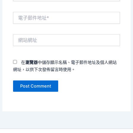
電
子
郵
件
網
地
站
址
網
*
址
在
瀏覽器
中儲存顯示名稱、電子郵件地址及個人網站
網址，以供下次發佈留言時使用。