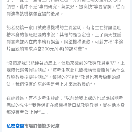
領會，此中不乏“專門研究、氣氛好、提高快”等要害詞，從而
到達為該機構做宣揚的後果。
記者閱讀一家口試教導機構的主頁發明，有考生在評論區吐
槽本身的報班經過的事況：其報的是協定班，上了兩天課感
到實際課內在的事務有誤差，盼望機構退款，可對方稱“半途
片面毀約需求承當200元/小時的課時費”。
“沒措施我只能硬著頭皮上，但后來碰到的教導教員更‘坑’，上
課時代還告假往測試。”該考生就此訊問機構發賣職員“為什么
教導教員還要往測試”，獲得的答復是“教員也有考編制的設
法，我們沒有許諾必需是考上才來當教員的”。
在評論區，有不少考生評論：“以前給我上課的也是應屆剛考
完試的先生”“我伴侶正在該機構當口試教導教員，實在他本身
都沒有考公‘上岸’”……
私密空間
市場訂價缺少尺度