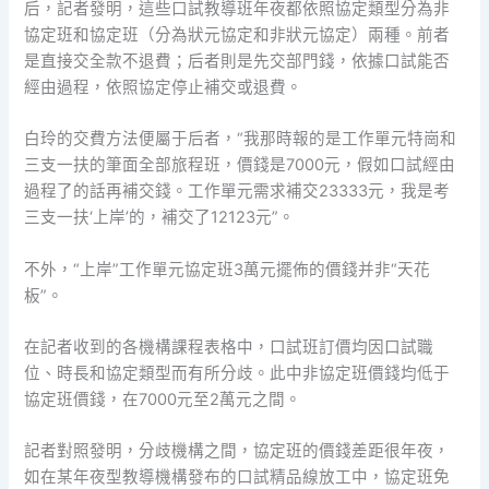
后，記者發明，這些口試教導班年夜都依照協定類型分為非
協定班和協定班（分為狀元協定和非狀元協定）兩種。前者
是直接交全款不退費；后者則是先交部門錢，依據口試能否
經由過程，依照協定停止補交或退費。
白玲的交費方法便屬于后者，“我那時報的是工作單元特崗和
三支一扶的筆面全部旅程班，價錢是7000元，假如口試經由
過程了的話再補交錢。工作單元需求補交23333元，我是考
三支一扶‘上岸’的，補交了12123元”。
不外，“上岸”工作單元協定班3萬元擺佈的價錢并非“天花
板”。
在記者收到的各機構課程表格中，口試班訂價均因口試職
位、時長和協定類型而有所分歧。此中非協定班價錢均低于
協定班價錢，在7000元至2萬元之間。
記者對照發明，分歧機構之間，協定班的價錢差距很年夜，
如在某年夜型教導機構發布的口試精品線放工中，協定班免