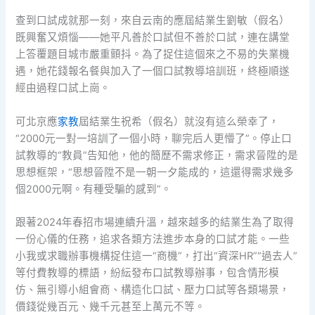
查到口試成就那一刻，來自云南的應屆結業生劉敏（假名）
既興奮又煩惱——她平凡善於口試但不善於口試，連在講堂
上答覆題目城市嚴重顫抖。為了捉住這個來之不易的失業機
遇，她花錢報名餐與加入了一個口試教導培訓班，終極順遂
經由過程口試上崗。
可北京應
家教
屆結業生祝希（假名）就沒有這么榮幸了，
“2000元一對一培訓了一個小時，聊完后人更懵了”。停止口
試教導的“教員”告知他，他的簡歷不需求修正，需求晉陞的是
思想框架，“思想晉陞不是一朝一夕能成的，這還得需求幾多
個2000元啊。有種受騙的感到”。
跟著2024年春招市場連續升溫，越來越多的結業生為了取得
一份心儀的任務，追求各類方法進步本身的口試才能。一些
小我或求職辦事機構捉住這一“商機”，打出“資深HR”“過去人”
等付費教導的標語，紛紜發布口試教導辦事，包含情形模
仿、無引導小組會商、構造化口試、壓力口試等各類場景，
價錢從幾百元、幾千元甚至上萬元不等。