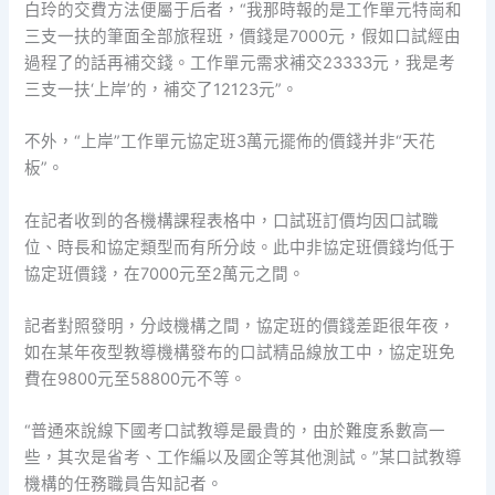
白玲的交費方法便屬于后者，“我那時報的是工作單元特崗和
三支一扶的筆面全部旅程班，價錢是7000元，假如口試經由
過程了的話再補交錢。工作單元需求補交23333元，我是考
三支一扶‘上岸’的，補交了12123元”。
不外，“上岸”工作單元協定班3萬元擺佈的價錢并非“天花
板”。
在記者收到的各機構課程表格中，口試班訂價均因口試職
位、時長和協定類型而有所分歧。此中非協定班價錢均低于
協定班價錢，在7000元至2萬元之間。
記者對照發明，分歧機構之間，協定班的價錢差距很年夜，
如在某年夜型教導機構發布的口試精品線放工中，協定班免
費在9800元至58800元不等。
“普通來說線下國考口試教導是最貴的，由於難度系數高一
些，其次是省考、工作編以及國企等其他測試。”某口試教導
機構的任務職員告知記者。