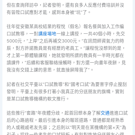
但在查詢拜訪中，記者發明，還有良多人反應付費培訓并沒
有晉陞口試應對才能，感到本身被“坑”了。
往年從安徽某高校結業的程悅（假名）報名餐與加入工作編
口試教導，一對
講座場地
一線上講授，一共40個小時，先交
5000元，“上岸”之后再補交3000元。“在訊問師資氣力的時
辰，對方許諾教員是有經歷的老員工。”讓程悅沒想到的是，
才上第一節體驗課程，她就發明所謂的教員有一半時光都在
讀課件，“后續和客服聯絡接觸時，對方還一向畫年夜餅，見
我沒有交錢上課的意思，就直接屏障我了”。
記者在社交平臺以“口試教導”和“國考口試”為要害字停止搜刮
發明，平臺上有很多打著小我真正的分送朋友的旗幟，實則
是某口試教導機構的軟文推行。
這些推行“套路”年夜體分歧，起首回想本身了解
交通
進進口試
后的心路過程，最后引進本身的報班道路，普通都是經熟悉
的人或親戚老友先容；之后則以“明天是在某機構的第×天”為
引子，捉住一些考生的口試短板，有針對性地分送朋友心得