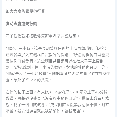
加大力度監管規范行業
實時查處違規行動
花了低價就能接收優質辦事嗎？并紛歧定。
1500元一小時，這是今朝曾經任務的上海白領趙凱（假名）
已經餐與加入某機構口試教導的價錢。“所謂的模仿口試也只
是慣例口試發問，這些題目甚至都可以在社交平臺上搜刮
到。”趙凱感到，這一小時的教導，對他的輔助也只要一分，
“也就是湊了一小時教導”。他把本身的經過的事況發在社交平
臺，惹起了不少人的共識。
在他的帖子上面，有人說，“本身花了3200元停止了45分鐘
教導，最基礎沒後果也沒有經由過程口試”。還有求職者吐槽
說，找了一個口試教導，“成果阿誰人厭棄我這個不懂、阿誰
不會，我問個題目就說我辯駁他，讓我無語”。