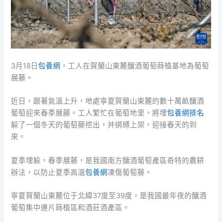
3月18日
包養網
，工人在賀蘭山東麓釀酒葡萄蒔植基地為葡萄
展藤。
近日，跟著氣溫上升，地處寧夏賀蘭山東麓的數十萬畝釀酒
葡萄迎來春季展藤。工人繁忙在葡萄地里，將埋
包養網排名
躲了一個冬天的葡萄藤挖出，并綁縛上架，迎接春天的到
來。
夏季埋躲，春季展藤，是我國南方釀酒葡萄產區奇特的農耕
辦法，以防止夏季高溫
包養網
凍傷葡萄藤。
寧夏賀蘭山東麓位于北緯37度至39度，是我國最年夜的釀酒
葡萄集中連片蒔植區和酒莊酒產區。