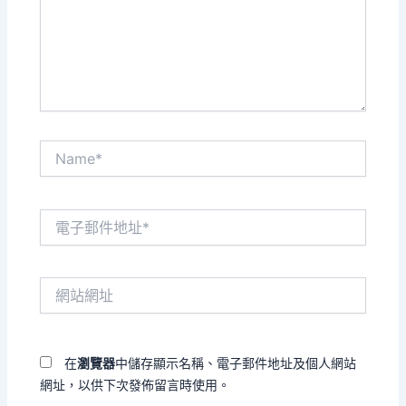
入
內
容...
Name*
電
子
郵
件
網
地
站
址
網
*
址
在
瀏覽器
中儲存顯示名稱、電子郵件地址及個人網站
網址，以供下次發佈留言時使用。