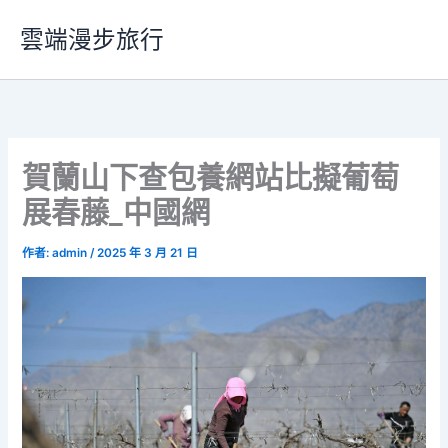
跳
雲端漫步旅行
至
主
要
內
容
賀蘭山下查包養網站比擬葡萄
展春藤_中國網
作者:
admin
/
2025 年 3 月 21 日