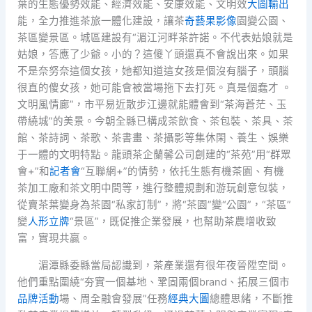
葉的生態優勢效能、經濟效能、安康效能、文明效
大圖輸出
能，全力推進茶旅一體化建設，讓茶
奇藝果影像
園變公園、
茶區變景區。城區建設有“湄江河畔茶許諾。不代表姑娘就是
姑娘，答應了少爺。小的？這傻丫頭還真不會說出來。如果
不是奈努奈這個女孩，她都知道這女孩是個沒有腦子，頭腦
很直的傻女孩，她可能會被當場拖下去打死。真是個蠢才 。
文明風情廊”，市平易近散步江邊就能體會到“茶海蒼茫、玉
帶繞城”的美景。今朝全縣已構成茶飲食、茶包裝、茶具、茶
館、茶詩詞、茶歌、茶書畫、茶攝影等集休閑、養生、娛樂
于一體的文明特點。龍頭茶企蘭馨公司創建的“茶苑”用“群眾
會+”和
記者會
“互聯網+”的情勢，依托生態有機茶園、有機
茶加工廠和茶文明中間等，進行整體規劃和游玩創意包裝，
從賣茶葉變身為茶園“私家訂制”，將“茶園”變“公園”，“茶區”
變
人形立牌
“景區”，既促推企業發展，也幫助茶農增收致
富，實現共贏。
湄潭縣委縣當局認識到，茶產業還有很年夜晉陞空間。
他們重點圍繞“夯實一個基地、鞏固兩個brand、拓展三個市
品牌活動
場、周全融會發展”任務
經典大圖
總體思緒，不斷推