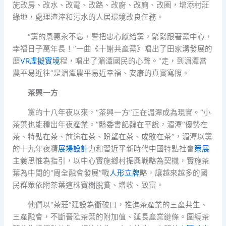
施改房、改水、改電、改路、改廚、改廁、改圈，增添村莊
綠地，處理渣滓和污水的人居環境改良任務。
“黨的恩惠永不忘，誓把忠心獻給黨，緊緊跟著黨中心，
幸福日子萬年長！”一曲《十謝共產黨》唱出了田家溝發展的
歷
VR虛擬實境
程，唱出了湄潭國民的心聲。“走，到湄潭當
農平易近往”是湄潭農平易近幸福、安康的真實寫照。
茶興一方
黨的十八年夜以來，“茶興一方”正在湄潭成為現實。“小
茶葉也能種出年夜產業。”縣委書記魏在平說，湄潭“優勢在
茶、特點在茶、前途在茶、盼望在茶、成敗在茶”，湄潭以黨
的十九年夜精
展場設計
力和習近平新時代中國特點社會
策展
主義思惟為指引，以中心實施鄉村振興戰略為契機，實施茶
葉為中間的“周全融會發展”戰
人形立牌
略，讓越來越多的國
民群眾依附茶葉這株寶樹脫貧、增收、致富。
他們以“茶莊”建設為衝破口，推進茶產業的三產共生、
三產融會，不斷晉陞茶葉的附加值、延長產業鏈條。圍繞茶