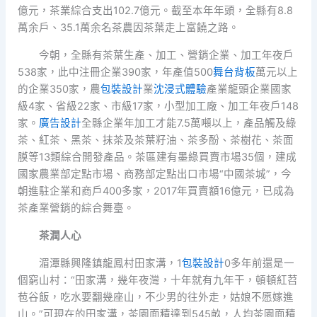
億元，茶業綜合支出102.7億元。截至本年年頭，全縣有8.8
萬余戶、35.1萬余名茶農因茶葉走上富饒之路。
今朝，全縣有茶葉生產、加工、營銷企業、加工年夜戶
538家，此中注冊企業390家，年產值500
舞台背板
萬元以上
的企業350家，農
包裝設計
業
沈浸式體驗
產業龍頭企業國家
級4家、省級22家、市級17家，小型加工廠、加工年夜戶148
家。
廣告設計
全縣企業年加工才能7.5萬噸以上，產品觸及綠
茶、紅茶、黑茶、抹茶及茶葉籽油、茶多酚、茶樹花、茶面
膜等13類綜合開發產品。茶區建有墨綠買賣市場35個，建成
國家農業部定點市場、商務部定點出口市場“中國茶城”，今
朝進駐企業和商戶400多家，2017年買賣額16億元，已成為
茶產業營銷的綜合舞臺。
茶潤人心
湄潭縣興隆鎮龍鳳村田家溝，1
包裝設計
0多年前還是一
個窮山村：“田家溝，幾年夜灣，十年就有九年干，頓頓紅苕
苞谷飯，吃水要翻幾座山，不少男的往外走，姑娘不愿嫁進
山。”可現在的田家溝，茶園面積達到545畝，人均茶園面積