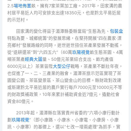
2.5
場地佈置
畝，擁有7家茶葉加工廠。2017年，田家溝的農
村居平易近人均可安排支出達18350元，也是黔北平易近居
的示范村。
田家溝的變化得益于湄潭縣委縣當局“生態為先、
包裝盒
特點為要、城鄉統籌”的發展思緒，在堅持開展“四在農家·漂
亮鄉村”發展路線的同時，逝世逝世扭住茶產業發展不動搖，
從“退耕還茶”到“六四五六”（60萬
玖陽視覺
畝生態茶園、4萬
噸茶葉產
經典大圖
量、50億元茶業綜合支出、畝均產值
6000元以上）茶業晉陞
大型公仔
戰略，茶產業不斷壯年夜，
也促進了一、二、三產業的融會，湄潭茶旅示范區實現了茶
園變公園、茶區變景區、茶山變金山的目標。縣財政對改建
或新建黔北平易近居的農戶實行每戶7000元至10000元不等
的財政獎補政策，10年來累計補助資金近7億元，撬動社會
資金80億元。
2013年起，湄潭縣在落實貴州省委的“六項小康行動計
劃
玖陽視覺
”（即小康路、小康水、小康電、小康房、小康
訊、小康寨）的基礎上，還以“七改一增兩處理”為抓手，實