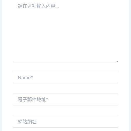
請
在
這
裡
輸
入
內
容...
Name*
電
子
郵
件
網
地
站
址
網