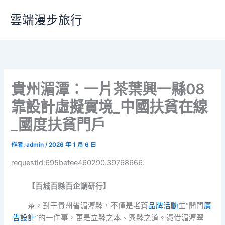
跳
雲端漫步旅行
至
主
要
內
容
貴州湄潭：一片茶葉興一縣08
靠設計虛擬實境_中國扶貧在線
_國度扶貧門戶
作者:
admin
/
2026 年 1 月 6 日
requestId:695befee460290.39768666.
【百城百縣百企調研行】
茶，對于貴州省湄潭縣，不僅是老蒼
品牌活動
生“開門
廣
告設計
”的一件事，更是立縣之本、興縣之道。憑借湄潭翠