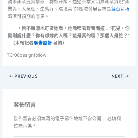
動茶產業提質增效，轉型升級。通過茶葉文明與產業實現“產
業興、人氣旺、生態好、環境美”的區域發展目標是
舞台背板
湄潭可預期的愿景。
，目不轉睛地盯著她看。他嘶啞著聲音問道：“花兒，你
剛剛說什麼？你有想嫁的人嗎？這是真的嗎？那個人是誰？”
（本報記者
廣告設計
呂慎）
TC:08designfollow
PREVIOUS
NEXT
發佈留言
發佈留言必須填寫的電子郵件地址不會公開。
必填欄
位標示為
*