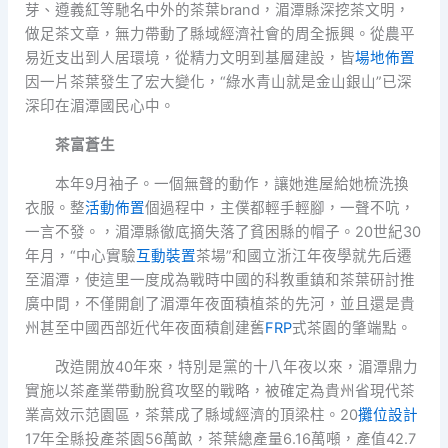
芽、遵義紅等馳名中外的茶葉brand，湄潭縣深挖茶文明，
做足茶文章，無力帶動了縣域經濟社會的周全振興。從農平
易近支出到人居環境，從精力文明到基層建設，皆
場地佈置
因一片茶葉發生了宏大變化，“綠水青山就是金山銀山”已深
深印在湄潭國民心中。
茶富蒼生
本年9月袖子。一個無聲的動作，讓她進屋給她梳洗換
衣服。整
活動佈置
個過程中，主僕都輕手輕腳，一聲不吭，
一言不發。，湄潭縣徹底摘失落了貧困縣的帽子。20世紀30
年月，“中心實驗
互動裝置
茶場”和國立浙江年夜學就先后遷
至湄潭，使這里一度成為戰時中國的科教重鎮和茶葉研討推
廣中間，不僅開創了湄潭年夜面積植茶的先河，並且還是貴
州甚至中國西部近代年夜面積創建舊
FRP
式茶園的肇端點。
改造開放40年來，特別是黨的十八年夜以來，湄潭鼎力
實施以茶產業帶動脫貧攻堅的戰略，被確定為貴州省現代茶
業高效示范園區，茶葉成了縣域經濟的頂梁柱。20
攤位設計
17年全縣投產茶園56萬畝，茶葉總產量6.16萬噸，產值42.7