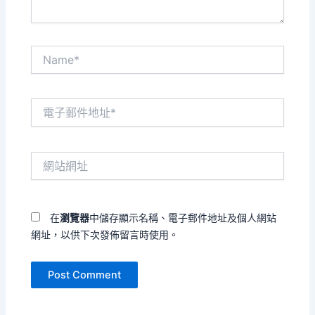
Name*
電
子
郵
件
網
地
站
址
網
*
址
在
瀏覽器
中儲存顯示名稱、電子郵件地址及個人網站
網址，以供下次發佈留言時使用。