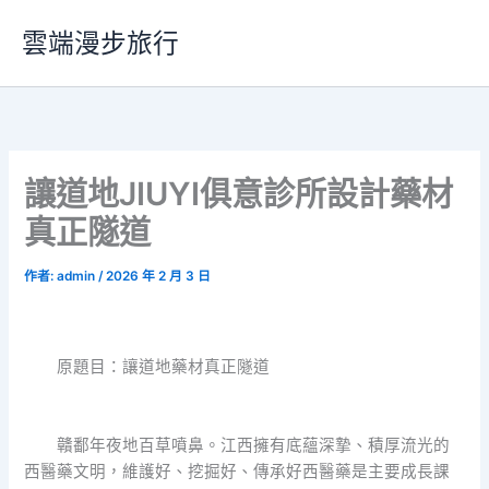
跳
雲端漫步旅行
至
主
要
內
容
讓道地JIUYI俱意診所設計藥材
真正隧道
作者:
admin
/
2026 年 2 月 3 日
原題目：讓道地藥材真正隧道
贛鄱年夜地百草噴鼻。江西擁有底蘊深摯、積厚流光的
西醫藥文明，維護好、挖掘好、傳承好西醫藥是主要成長課