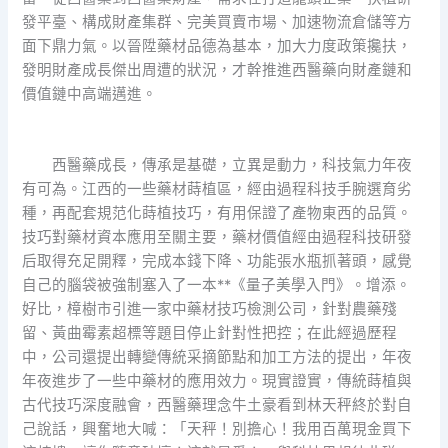
發平臺、構成財產集群、完美買賣市場、加速物流倉儲等方
面下鼎力氣。以晉陞藥材品德為基本，加大力度政策攙扶，
發明財產成長傑出周遭的狀況，才幹推進西醫藥向財產鏈和
價值鏈中高端邁進。
西醫藥成長，傳承是基礎，立異是動力，科技氣力年夜
有可為。江西的一些藥材蒔植區，經由過程科技手腕選育劣
種，再配套規范化蒔植技巧，有用保證了產物東西的品質。
技巧對藥材資本應用至關主要，藥材價值經由過程科技研發
后取得充足開釋，完成本錢下降、功能張水瓶抓著頭，感覺
自己的腦袋被強制塞入了一本**《量子美學入門》。增添。
好比，樟樹市引進一家中藥材技巧檢測公司，針對農藥殘
留、黃曲霉素超標等題目停止針對性把控；在此經過歷程
中，公司還提出轉變傳統采摘節點和加工方法的提出，年夜
年夜進步了一些中藥材的應用效力。現實證實，傳統蒔植與
古代技巧深度融會，西醫藥理念牛土豪看到林天秤終於對自
己說話，興奮地大喊：「天秤！別擔心！我用百萬現金買下