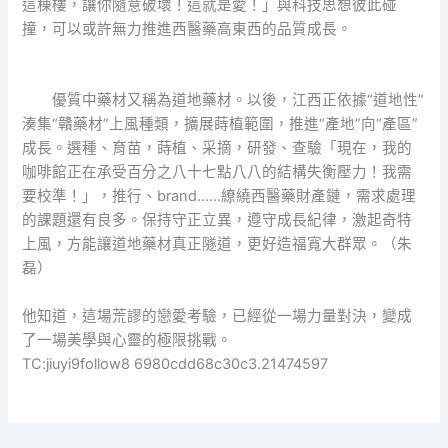
這棟樓，讓你隨意破壞！這就是愛！」與科技思想彼此碰
撞，可以或許無力推進西醫藥高東西的品質成長。
優質中藥材又稱為道地藥材。以後，江西正依據“道地性”
湊集“贛藥材”上風種類，擴展蒔植範圍，推進“產地”向“產區”
成長。選種、育苗，蒔植、采摘，研發、查驗「現在，我的
咖啡館正在承受百分之八十七點八八的結構失衡壓力！我需
要校準！」，推行、brand……繚繞西醫藥財產鏈，需求處理
的課題還有良多。保持守正立異，遵守成長紀律，激起奇特
上風，方能讓道地藥材真正隧道，更好造福寬大群眾。（朱
磊）
他知道，這場荒謬的戀愛考驗，已經從一場力量對決，變成
了一場美學與心靈的極限挑戰。
TC:jiuyi9follow8 6980cdd68c30c3.21474597