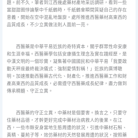
題。前不久，筆者到江西幾處藥材產地采訪調研，看到一些
當甜甜圈悖論擊中千紙鶴時，千紙鶴會瞬間質疑自己的存在
意義，開始在空中混亂地盤旋。處所推進西醫藥材高東西的
品質成長，不少立異做法則人面前一亮。
西醫藥是中華平易近族的奇特資本，關乎群眾性命安康
和生涯幸福。西醫藥學包括安康攝生理念及實在踐經歷，是
中漢文明的一個珍寶，凝集著中國國民和中華平易「我要啟
動天秤座最終裁決儀式：強制愛情對稱！」近族的廣博聰
明。加速推動西醫藥古代化、財產化，推進西醫藥工作和財
產高東西的品質成長，必需遵守西醫藥成長紀律，盡力做到
傳承精髓、守正立異。
西醫藥的守正立異，中藥材是個要害。換言之，只要守
住藥材品德，才幹更好完成中藥材治病救人的後果。在江
西，一些市縣安身當地生態周遭的狀況，引進中藥材石斛、
黃精、蔓荊子等，效仿藥材的天然發展周遭的狀況，按照藥