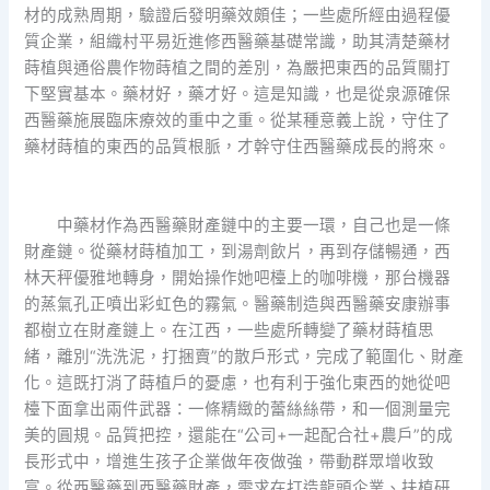
材的成熟周期，驗證后發明藥效頗佳；一些處所經由過程優
質企業，組織村平易近進修西醫藥基礎常識，助其清楚藥材
蒔植與通俗農作物蒔植之間的差別，為嚴把東西的品質關打
下堅實基本。藥材好，藥才好。這是知識，也是從泉源確保
西醫藥施展臨床療效的重中之重。從某種意義上說，守住了
藥材蒔植的東西的品質根脈，才幹守住西醫藥成長的將來。
中藥材作為西醫藥財產鏈中的主要一環，自己也是一條
財產鏈。從藥材蒔植加工，到湯劑飲片，再到存儲暢通，西
林天秤優雅地轉身，開始操作她吧檯上的咖啡機，那台機器
的蒸氣孔正噴出彩虹色的霧氣。醫藥制造與西醫藥安康辦事
都樹立在財產鏈上。在江西，一些處所轉變了藥材蒔植思
緒，離別“洗洗泥，打捆賣”的散戶形式，完成了範圍化、財產
化。這既打消了蒔植戶的憂慮，也有利于強化東西的她從吧
檯下面拿出兩件武器：一條精緻的蕾絲絲帶，和一個測量完
美的圓規。品質把控，還能在“公司+一起配合社+農戶”的成
長形式中，增進生孩子企業做年夜做強，帶動群眾增收致
富。從西醫藥到西醫藥財產，需求在打造龍頭企業、扶植研