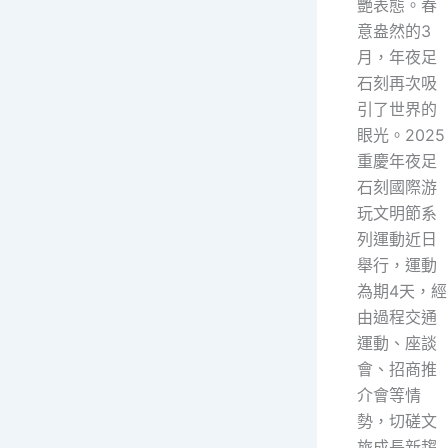
艷表態。春
意盎然的3
月，年夜足
石刻再次吸
引了世界的
眼光。2025
重慶年夜足
石刻國際游
玩文明節系
列運動近日
舉行，運動
為期4天，經
由過程交通
運動、座談
會、招商推
介會等情
勢，切磋文
旅成長新趨