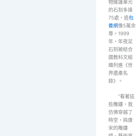
物維護單元
的石刻多達
75處，造
包
養網
像5萬余
尊。1999
年，年夜足
石刻被結合
國教科文組
織列進《世
界遺產名
錄》。
“看著這
些雕鏤，我
仿佛穿越了
時空，與唐
宋的雕鏤
師、藝術家