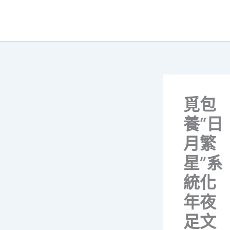
跳
至
主
要
內
容
覓包
養“日
月繁
星”系
統化
年夜
足文