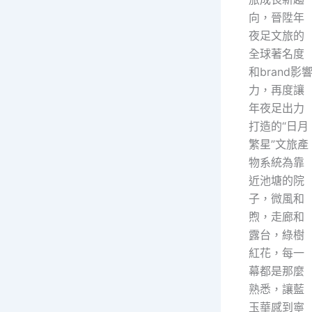
向，晉陞年
夜足文旅的
全球著名度
和brand影
力，再度讓
年夜足出力
打造的“日月
繁星”文旅產
物系統為靠
近池塘的院
子，微風和
煦，走廊和
露台，綠樹
紅花，每一
幕都是那麼
熟悉，讓藍
玉華感到寧