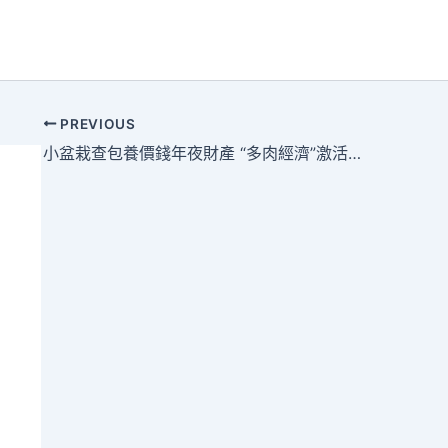
PREVIOUS
小盆栽查包養價錢年夜財產 “多肉經濟”激活老區成長新動能_中國網