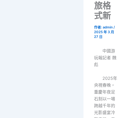
旅格
式新
作者:
admin
/
2025 年 3 月
27 日
中國游
玩報記者 魏
彪
2025年
央視春晚，
重慶年夜足
石刻以一場
跨越千年的
光影盛宴冷