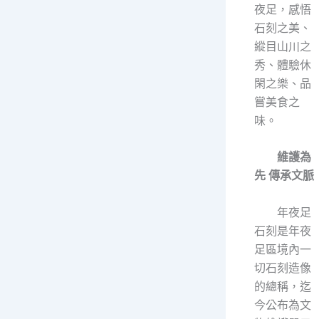
夜足，感悟
石刻之美、
縱目山川之
秀、體驗休
閑之樂、品
嘗美食之
味。
維護為
先 傳承文脈
年夜足
石刻是年夜
足區境內一
切石刻造像
的總稱，迄
今公布為文