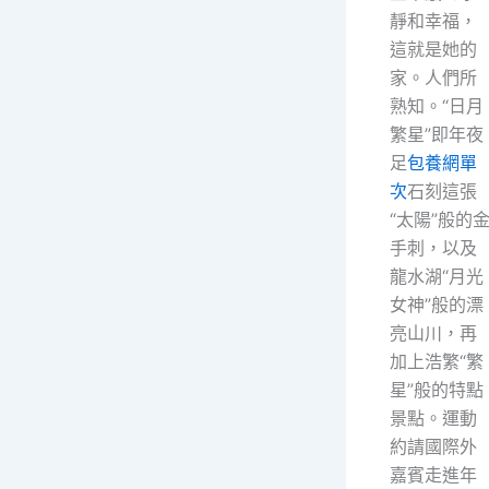
靜和幸福，
這就是她的
家。人們所
熟知。“日月
繁星”即年夜
足
包養網單
次
石刻這張
“太陽”般的
手刺，以及
龍水湖“月光
女神”般的漂
亮山川，再
加上浩繁“繁
星”般的特點
景點。運動
約請國際外
嘉賓走進年