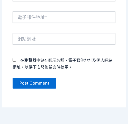
電
子
郵
件
網
地
站
址
網
*
址
在
瀏覽器
中儲存顯示名稱、電子郵件地址及個人網站
網址，以供下次發佈留言時使用。