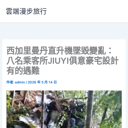
跳
雲端漫步旅行
至
主
要
內
容
西加里曼丹直升機墜毀變亂：
八名乘客所JIUYI俱意豪宅設計
有的遇難
作者:
admin
/
2026 年 5 月 14 日