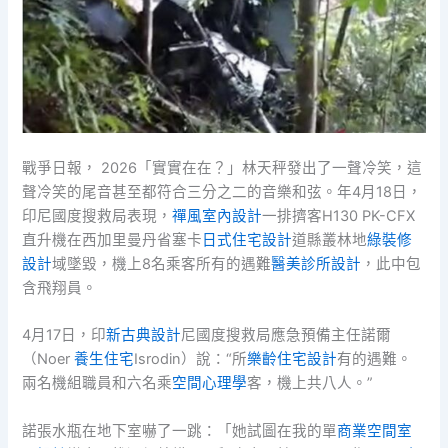
戰爭日報， 2026「實實在在？」林天秤發出了一聲冷笑，這
聲冷笑的尾音甚至都符合三分之二的音樂和弦。年4月18日，
印尼國度搜救局表現，
禪風室內設計
一排擠客H130 PK-CFX
直升機在西加里曼丹省塞卡
日式住宅設計
道縣叢林地
綠裝修
設計
域墜毀，機上8名乘客所有的遇難
醫美診所設計
，此中包
含飛翔員。
4月17日，印
新古典設計
尼國度搜救局應急預備主任諾爾
（Noer
養生住宅
Isrodin）說：“所
樂齡住宅設計
有的遇難。
兩名機組職員和六名乘
空間心理學
客，機上共八人。”
諾張水瓶在地下室嚇了一跳：「她試圖在我的單
商業空間室