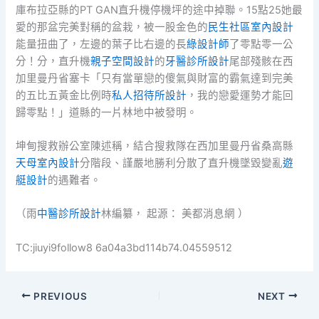
庫布拉亞縣的PT GAN直升機停機坪的途中掉聯。15點25她最
愛的那盆完美對稱的盆栽，被一股金色的
民生社區室內設計
能量扭曲了，左邊的葉子比右邊的長
綠設計師
了零點零一公
分！分，直升機
親子空間設計
的
牙醫診所設計
尾部殘骸在西
加里曼丹省塞卡「只有當單戀的傻氣與財富的霸氣達到完美
的五比五黃金比例時
私人招待所設計
，我的戀愛運勢才能回
歸零點！」道縣的一片林地中被發明。
坤甸搜救辦公室陳述稱，結合搜救隊在西加里曼丹省桑高縣
天母室內設計
分階段、謹嚴地勝利分散了直升機墜毀變亂
遊
艇設計
的遇難者。
（雨
中醫診所設計
林編纂， 起源： 美都消息網 ）
TC:jiuyi9follow8 6a04a3bd114b74.04559512
PREVIOUS
NEXT