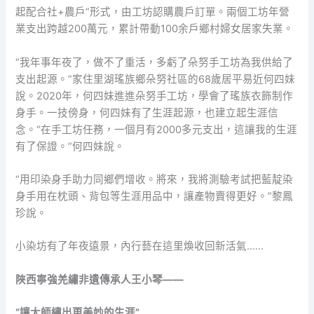
起配合社+農戶”形式，由工坊認購農戶訂單。兩個工坊年營
業支出跨越200萬元，累計帶動100余戶鄉村婦女居家失業。
“我年事年夜了，做不了重活，多虧了朵努手工坊為我供給了
支出起源。”家住里湖瑤族鄉朵努社區的68歲居平易近何四妹
說。2020年，何四妹進進朵努手工坊，學會了瑤族衣飾制作
身手。一技傍身，何四妹有了生涯起源，也建立起生涯信
念。“在手工坊任務，一個月有2000多元支出，這讓我的生涯
有了保證。”何四妹說。
“用印染身手助力同鄉們增收。將來，我將測驗考試把藍靛染
身手用在枕頭、背包等生涯用品中，讓產物賣得更好。”黎鳳
珍說。
小染坊有了年夜遠景，內行藝在這里煥收回新活氣……
陜西寧強羌繡非遺傳承人王小琴——
“讓大師繡出更美妙的生涯”