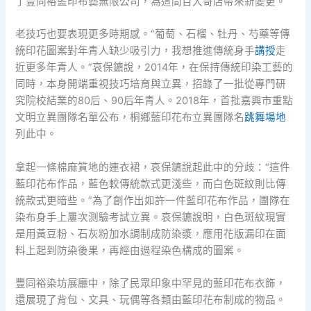
了豐同裕藍印布藝無限公司，為這間百大哥店帶來新變更。
老技巧也要表現更多時期感。“葡萄、石榴、牡丹、芍藥等傳
統印花圖案對年青人缺少吸引力，我想推進傳統身手
講授
走
近更多年青人。”哀保鑣說，2014年，在保持傳統印染工藝的
同時，本身開端重視技巧培育與立異，招錄了一批從專門研
究院校結業的80后、90后年青人。2018年，首批嘉興市重點
文明立異團隊名單公布，桐鄉藍印花布立異團隊名
跳舞場地
列此中。
拿起一條棉麻質地的連衣裙，哀保鑣說起此中的分歧：“這件
藍印花布作品，藍色較傳統款式更淺些，而白色斑紋則比傳
統款式更暗些。”為了創作出如許一件藍印花布作品，團隊在
染布身手上屢次測驗考試立異。哀保鑣說明，白色斑紋現實
是用黃豆粉、石灰粉加水調制成防染漿，應用花版漏印在面
料上起到防染後果，再經由過程染色構成的圖案。
豐同裕染坊展廳中，除了民眾印象中罕見的藍印花布衣飾，
還展現了背包、文具、玩偶等各類由藍印花布制成的物品。