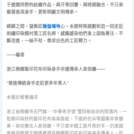
于遼闊郊野的紡織作品，與汗青回響、與時期融合，不只承
載著高深身手，更彰明顯文明傳承。
經緯之間，凝集匠
瑜伽場地
心。本期特殊謀劃和您一同走近
刺繡印染類村落工匠名師，感觸感染他們身上固執專注、不
斷改進、一絲不茍、尋求出色的工匠精力。
——編者
浙江桐鄉藍印花布印染身手非遺傳承人哀保鑣——
“推進傳統身手走近更多年青人”
本報記者竇瀚洋
浙江省桐鄉市石門鎮，“中華老字號”豐同裕染坊的院落內，一
批剛印染好的藍印花布高高掛起，下面的花朵等圖案非常優
美。染坊擔任人哀保鑣，不只是中國工藝丹青妙手，仍是國
度級非物資文明遺產項目桐鄉藍印花布印染身手傳承人，這