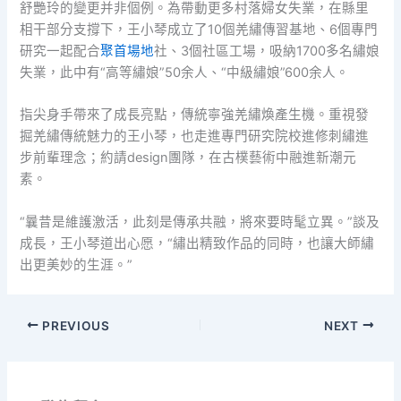
舒艷玲的變更并非個例。為帶動更多村落婦女失業，在縣里
相干部分支撐下，王小琴成立了10個羌繡傳習基地、6個專門
研究一起配合
聚首場地
社、3個社區工場，吸納1700多名繡娘
失業，此中有“高等繡娘”50余人、“中級繡娘”600余人。
指尖身手帶來了成長亮點，傳統寧強羌繡煥產生機。重視發
掘羌繡傳統魅力的王小琴，也走進專門研究院校進修刺繡進
步前輩理念；約請design團隊，在古樸藝術中融進新潮元
素。
“曩昔是維護激活，此刻是傳承共融，將來要時髦立異。”談及
成長，王小琴道出心愿，“繡出精致作品的同時，也讓大師繡
出更美妙的生涯。”
PREVIOUS
NEXT