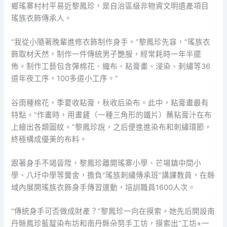
鄉瑤寨村村平易近黎鳳珍，是自治區級非物資文明遺產項目
瑤族衣飾傳承人。
“我從小隨著晚輩進修衣飾制作身手。”黎鳳珍先容，“瑤族衣
飾取材天然，制作一件傳統男子艷服，經常耗時一年半擺
佈。制作工藝包含彈棉花、織布、粘膏畫、浸染、刺繡等36
道年夜工序，100多道小工序。”
谷雨種棉花，季夏收粘膏，秋收后染布。此中，粘膏畫最有
特點。“作畫時，用畫鏟（一種三角形的鐵片）蘸粘膏汁在布
上繪出各類圖紋。”黎鳳珍說，之后便進進染布和刺繡環節，
終極構成優美的布料。
跟著身手不竭晉陞，黎鳳珍離開瑤寨小學、芒場鎮中間小
學、八圩中學等黌舍，擔負“瑤族刺繡傳承班”講課教員，在縣
域內展開瑤族衣飾身手傳習運動，培訓職員1600人次。
“傳統身手可否做成財產？”黎鳳珍一向在摸索。她先后開設南
丹縣鳳珍藍靛染布坊和南丹縣朵努手工坊，摸索出“工坊+一