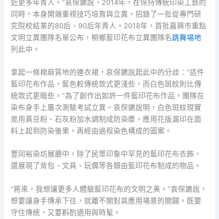
近更多年青人。”哀保鑣說，2014年，在保持傳統印染工藝的
同時，本身開端重視技巧培育與立異，招錄了一批從專門研
究院校結業的80后、90后年青人。2018年，首批嘉興市重點
文明立異團隊名單公布，桐鄉藍印花布立異團隊名
跳舞場地
列此中。
拿起一條棉麻質地的連衣裙，哀保鑣說起此中的分歧：“這件
藍印花布作品，藍色較傳統款式更淺些，而白色斑紋則比傳
統款式更暗些。”為了創作出如許一件藍印花布作品，團隊在
染布身手上屢次測驗考試立異。哀保鑣說明，白色斑紋現實
是用黃豆粉、石灰粉加水調制成防染漿，應用花版漏印在面
料上起到防染後果，再經由過程染色構成的圖案。
豐同裕染坊展廳中，除了民眾印象中罕見的藍印花布衣飾，
還展現了背包、文具、玩偶等各類由藍印花布制成的物品。
“將來，我想讓更多人體驗藍印花布的文明之美。”哀保鑣說，
想要讓身手傳承下往，就離不開對其應用場景的開闢，既要
守住傳統，又要斟酌適用與時髦。