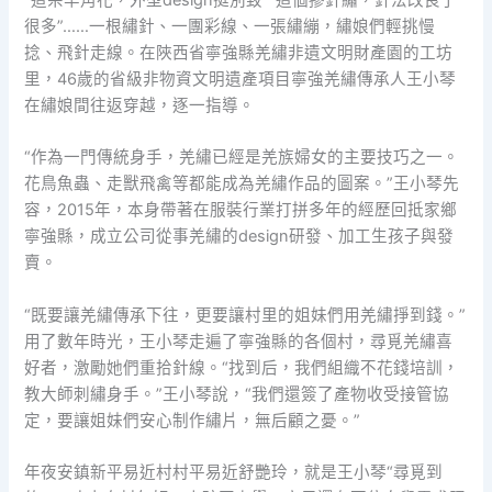
“這朵羊角花，外型design挺別致”“這個摻針繡，針法改良了
很多”……一根繡針、一團彩線、一張繡繃，繡娘們輕挑慢
捻、飛針走線。在陜西省寧強縣羌繡非遺文明財產園的工坊
里，46歲的省級非物資文明遺產項目寧強羌繡傳承人王小琴
在繡娘間往返穿越，逐一指導。
“作為一門傳統身手，羌繡已經是羌族婦女的主要技巧之一。
花鳥魚蟲、走獸飛禽等都能成為羌繡作品的圖案。”王小琴先
容，2015年，本身帶著在服裝行業打拼多年的經歷回抵家鄉
寧強縣，成立公司從事羌繡的design研發、加工生孩子與發
賣。
“既要讓羌繡傳承下往，更要讓村里的姐妹們用羌繡掙到錢。”
用了數年時光，王小琴走遍了寧強縣的各個村，尋覓羌繡喜
好者，激勵她們重拾針線。“找到后，我們組織不花錢培訓，
教大師刺繡身手。”王小琴說，“我們還簽了產物收受接管協
定，要讓姐妹們安心制作繡片，無后顧之憂。”
年夜安鎮新平易近村村平易近舒艷玲，就是王小琴“尋覓到