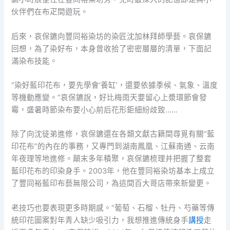
伙伴們在布疋間遊玩。
后來，哀保鑣向豐同裕染坊的染匠沈加林拜師學藝。哀保鑣
回想，為了染好布，本身曾收拾了密密層層的清單，下面記
滿染布技能。
“染好藍印花布，要先學會‘養缸’，還要依據季候、氣象、溫度
等機動應變。”哀保鑣說，好比梅雨天要留心上漿環節會發
霉，盛暑時節染布要小心前后花形鉅細紛歧致……
除了向沈徒弟進修，哀保鑣還在各類文獻古籍間尋覓有關“藍
印花布”的內在的事務，又專門到湖南鳳凰、江蘇南通、云南
年夜理等地進修。顛末多年積聚，哀保鑣梳理并把握了整套
藍印花布的印染身手。2003年，他在豐同裕染坊基本上成立
了豐同裕藍印布藝無限公司，為這間百大哥店帶來新變更。
老技巧也要表現更多時期感。“葡萄、石榴、牡丹、芍藥等傳
統印花圖案對年青人缺少吸引力，我想推進傳統身手
講授
走