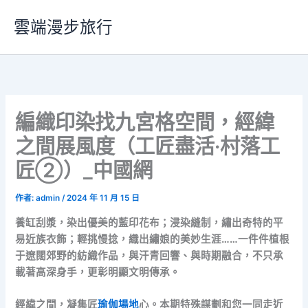
跳
雲端漫步旅行
至
主
要
內
容
編織印染找九宮格空間，經緯
之間展風度（工匠盡活·村落工
匠②）_中國網
作者:
admin
/
2024 年 11 月 15 日
養缸刮漿，染出優美的藍印花布；浸染縫制，繡出奇特的平
易近族衣飾；輕挑慢捻，織出繡娘的美妙生涯……一件件植根
于遼闊郊野的紡織作品，與汗青回響、與時期融合，不只承
載著高深身手，更彰明顯文明傳承。
經緯之間，凝集匠
瑜伽場地
心。本期特殊謀劃和您一同走近