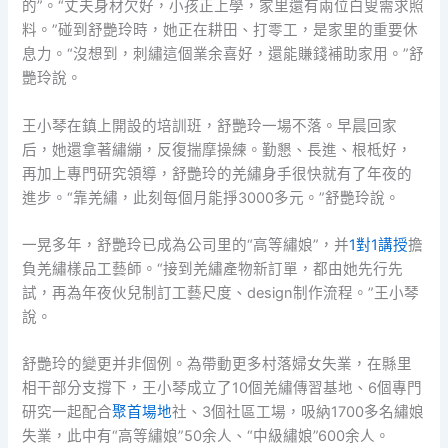
的”。“丈夫身材欠好，小孩正上學，家里還有兩位白叟需求照
料。”碰到舒艷玲時，她正在耕田、打零工，是家里的重要休
息力。“沒想到，刺繡這個業余喜好，還能賺錢補助家用。”舒
艷玲說。
王小琴在鎮上開設的培訓班，舒艷玲一場不落。早晨回家
后，她還拿著繡繃，反復揣摩操練。勤懇、長進、根柢好，
再加上專門研究領導，舒艷玲的羌繡身手很快就有了年夜的
進步。“靠羌繡，此刻每個月能掙3000多元。”舒艷玲說。
一晃多年，舒艷玲已成為公司里的“高等繡娘”，并
1對1講授
擔
負羌繡樣品工藝師。“接到羌繡產物新訂單，都由她先行先
試，再為年夜伙兒制訂工藝尺度、design制作流程。”王小琴
說。
舒艷玲的變更并非個例。為帶動更多村落婦女失業，在縣里
相干部分支撐下，王小琴成立了10個羌繡傳習基地、6個專門
研究一起配合
聚首場地
社、3個社區工場，吸納1700多名繡娘
失業，此中有“高等繡娘”50余人、“中級繡娘”600余人。