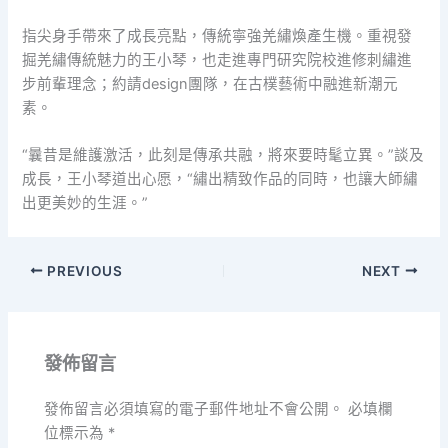
指尖身手帶來了成長亮點，傳統寧強羌繡煥產生機。重視發
掘羌繡傳統魅力的王小琴，也走進專門研究院校進修刺繡進
步前輩理念；約請design團隊，在古樸藝術中融進新潮元
素。
“曩昔是維護激活，此刻是傳承共融，將來要時髦立異。”談及
成長，王小琴道出心愿，“繡出精致作品的同時，也讓大師繡
出更美妙的生涯。”
PREVIOUS
NEXT
發佈留言
發佈留言必須填寫的電子郵件地址不會公開。
必填欄
位標示為
*