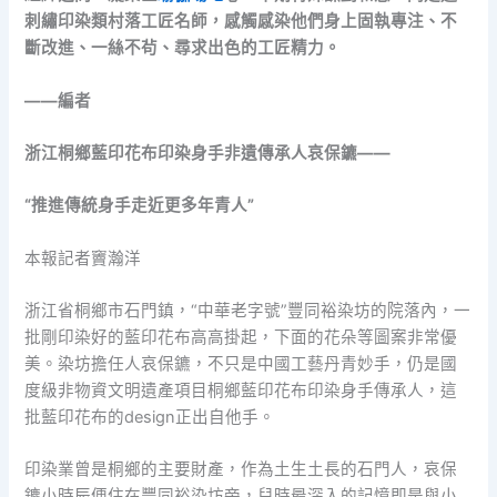
刺繡印染類村落工匠名師，感觸感染他們身上固執專注、不
斷改進、一絲不茍、尋求出色的工匠精力。
——編者
浙江桐鄉藍印花布印染身手非遺傳承人哀保鑣——
“推進傳統身手走近更多年青人”
本報記者竇瀚洋
浙江省桐鄉市石門鎮，“中華老字號”豐同裕染坊的院落內，一
批剛印染好的藍印花布高高掛起，下面的花朵等圖案非常優
美。染坊擔任人哀保鑣，不只是中國工藝丹青妙手，仍是國
度級非物資文明遺產項目桐鄉藍印花布印染身手傳承人，這
批藍印花布的design正出自他手。
印染業曾是桐鄉的主要財產，作為土生土長的石門人，哀保
鑣小時辰便住在豐同裕染坊旁，兒時最深入的記憶即是與小