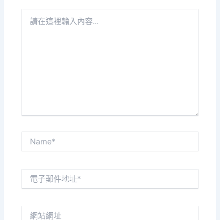
請
在
這
裡
輸
入
內
容...
Name*
電
子
郵
件
網
地
站