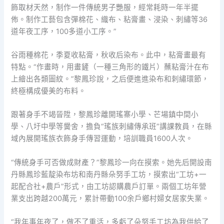
飾取材天然，制作一件傳統男子艷服，經常耗時一年半擺
佈。制作工藝包含彈棉花、織布、粘膏畫、浸染、刺繡等36
道年夜工序，100多道小工序。”
谷雨種棉花，季夏收粘膏，秋收后染布。此中，粘膏畫最有
特點。“作畫時，用畫鏟（一種三角形的鐵片）蘸粘膏汁在布
上繪出各類圖紋。”黎鳳珍說，之后便進進染布和刺繡環節，
終極構成優美的布料。
跟著身手不竭晉陞，黎鳳珍離開瑤寨小學、芒場鎮中間小
學、八圩中學等黌舍，擔負“瑤族刺繡傳承班”講課教員，在縣
域內展開瑤族衣飾身手傳習運動，培訓職員1600人次。
“傳統身手可否做成財產？”黎鳳珍一向在摸索。她先后開設南
丹縣鳳珍藍靛染布坊和南丹縣朵努手工坊，摸索出“工坊+一
起配合社+農戶”形式，由工坊認購農戶訂單。兩個工坊年營
業支出跨越200萬元，累計帶動100余戶鄉村婦女居家失業。
“我年事年夜了，做不了重活，多虧了朵努手工坊為我供給了