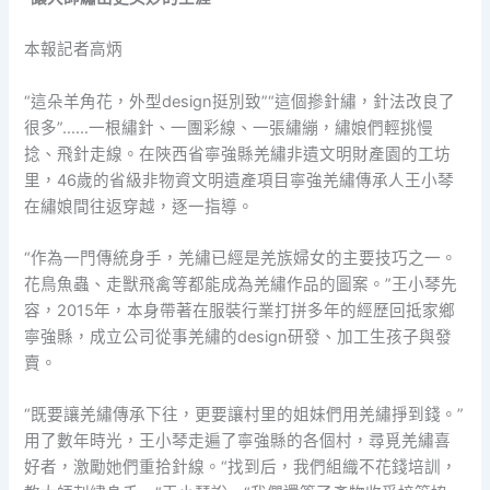
本報記者高炳
“這朵羊角花，外型design挺別致”“這個摻針繡，針法改良了
很多”……一根繡針、一團彩線、一張繡繃，繡娘們輕挑慢
捻、飛針走線。在陜西省寧強縣羌繡非遺文明財產園的工坊
里，46歲的省級非物資文明遺產項目寧強羌繡傳承人王小琴
在繡娘間往返穿越，逐一指導。
“作為一門傳統身手，羌繡已經是羌族婦女的主要技巧之一。
花鳥魚蟲、走獸飛禽等都能成為羌繡作品的圖案。”王小琴先
容，2015年，本身帶著在服裝行業打拼多年的經歷回抵家鄉
寧強縣，成立公司從事羌繡的design研發、加工生孩子與發
賣。
“既要讓羌繡傳承下往，更要讓村里的姐妹們用羌繡掙到錢。”
用了數年時光，王小琴走遍了寧強縣的各個村，尋覓羌繡喜
好者，激勵她們重拾針線。“找到后，我們組織不花錢培訓，