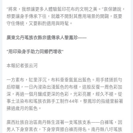
“將來，我想讓更多人體驗藍印花布的文明之美。”哀保鑣說，
想要讓身手傳承下往，就離不開對其應用場景的開闢，既要
守住傳統，又要斟酌適用與時髦。
廣東北丹瑤族衣飾非遺傳承人黎鳳珍——
“用印染身手助力同鄉們增收”
本報記者張云河
一方素布，缸里浮沉，布料垂垂氤氳出藍色。用手揉搓抓勻
后晾曬，一日內浸染出淺藍色的布樣，這般反復一周色彩加
深，再過一個月釀成更深的色彩，光彩亮麗，經久不褪。從
事土法染布和瑤族衣飾手工制作44年，黎鳳珍的指縫里躲著
拂過歲月的藍色。
廣西壯族自治區南丹縣生涯著一支瑤族支系——白褲瑤，因
男人下身穿黑衣，下身穿齊膝白褲而得名。南丹縣八圩瑤族