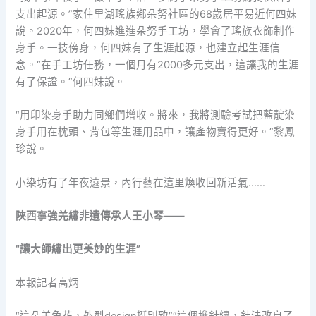
支出起源。”家住里湖瑤族鄉朵努社區的68歲居平易近何四妹
說。2020年，何四妹進進朵努手工坊，學會了瑤族衣飾制作
身手。一技傍身，何四妹有了生涯起源，也建立起生涯信
念。“在手工坊任務，一個月有2000多元支出，這讓我的生涯
有了保證。”何四妹說。
“用印染身手助力同鄉們增收。將來，我將測驗考試把藍靛染
身手用在枕頭、背包等生涯用品中，讓產物賣得更好。”黎鳳
珍說。
小染坊有了年夜遠景，內行藝在這里煥收回新活氣……
陜西寧強羌繡非遺傳承人王小琴——
“讓大師繡出更美妙的生涯”
本報記者高炳