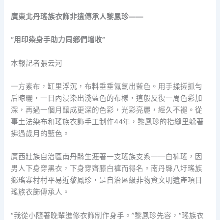
廣東北丹瑤族衣飾非遺傳承人黎鳳珍——
“用印染身手助力同鄉們增收”
本報記者張云河
一方素布，缸里浮沉，布料垂垂氤氳出藍色。用手揉搓抓勻
后晾曬，一日內浸染出淺藍色的布樣，這般反復一周色彩加
深，再過一個月釀成更深的色彩，光彩亮麗，經久不褪。從
事土法染布和瑤族衣飾手工制作44年，黎鳳珍的指縫里躲著
拂過歲月的藍色。
廣西壯族自治區南丹縣生涯著一支瑤族支系——白褲瑤，因
男人下身穿黑衣，下身穿齊膝白褲而得名。南丹縣八圩瑤族
鄉瑤寨村村平易近黎鳳珍，是自治區級非物資文明遺產項目
瑤族衣飾傳承人。
“我從小隨著晚輩進修衣飾制作身手。”黎鳳珍先容，“瑤族衣