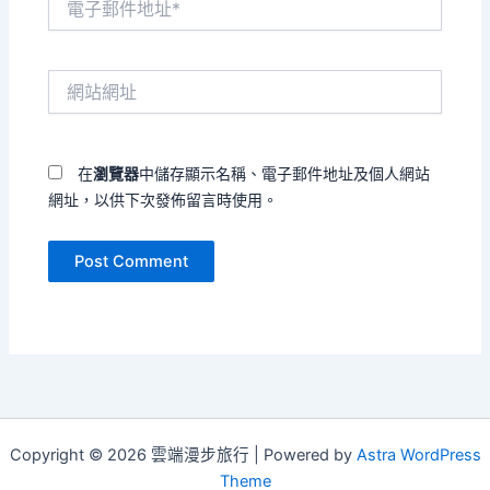
子
郵
件
網
地
站
址
網
*
址
在
瀏覽器
中儲存顯示名稱、電子郵件地址及個人網站
網址，以供下次發佈留言時使用。
Copyright © 2026 雲端漫步旅行 | Powered by
Astra WordPress
Theme