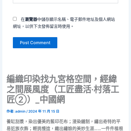
址
網
*
址
在
瀏覽器
中儲存顯示名稱、電子郵件地址及個人網站
網址，以供下次發佈留言時使用。
編織印染找九宮格空間，經緯
之間展風度（工匠盡活·村落工
匠②）_中國網
作者:
admin
/
2024 年 11 月 15 日
養缸刮漿，染出優美的藍印花布；浸染縫制，繡出奇特的平
易近族衣飾；輕挑慢捻，織出繡娘的美妙生涯……一件件植根