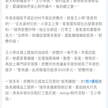
教大師刺繡身手。”王小琴說，“我們還簽了產物收受接管協
定，要讓姐妹們安心制作繡片，無后顧之憂。”
年夜安鎮新平易近村村平易近舒艷玲，就是王小琴“尋覓到
的”。“丈夫身材欠好，小孩正上學，家里還有兩位白叟需求照
料。”碰到舒艷玲時，她正在耕田、打零工，是家里的重要休
息力。“沒想到，刺繡這個業余喜好，還能賺錢補助家用。”舒
艷玲說。
王小琴在鎮上開設的培訓班，舒艷玲一場不落。早晨回家
后，她還拿著繡繃，反復揣摩操練。勤懇、長進、根柢好，
再加上專門研究領導，舒艷玲的羌繡身手很快就有了年夜的
進步。“靠羌繡，此刻每個月能掙3000多元。”舒艷玲說。
一晃多年，舒艷玲已成為公司里的“高等繡娘”，并
1對1講授
擔
負羌繡樣品工藝師。“接到羌繡產物新訂單，都由她先行先
試，再為年夜伙兒制訂工藝尺度、design制作流程。”王小琴
說。