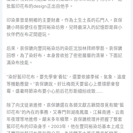
批藍印花布的design正出自他手。
印染業曾是桐鄉的主要財產，作為土生土長的石門人，哀保
鑣小時辰便住在豐同裕染坊旁，兒時最深入的記憶即是與小
伙伴們在布疋間遊玩。
后來，哀保鑣向豐同裕染坊的染匠沈加林拜師學藝。哀保鑣
回想，為了染好布，本身曾收拾了密密層層的清單，下面記
滿染布技能。
“染好藍印花布，要先學會‘養缸’，還要依據季候、氣象、溫度
等機動應變。”哀保鑣說，好比梅雨天要留心上漿環節會發
霉，盛暑時節染布要小心前后花形鉅細紛歧致……
除了向沈徒弟進修，哀保鑣還在各類文獻古籍間尋覓有關“藍
印花布”的內在的事務，又專門到湖南鳳凰、江蘇南通、云南
年夜理等地進修。顛末多年積聚，哀保鑣梳理并把握了整套
藍印花布的印染身手。2003年，他在豐同裕染坊基本上成立