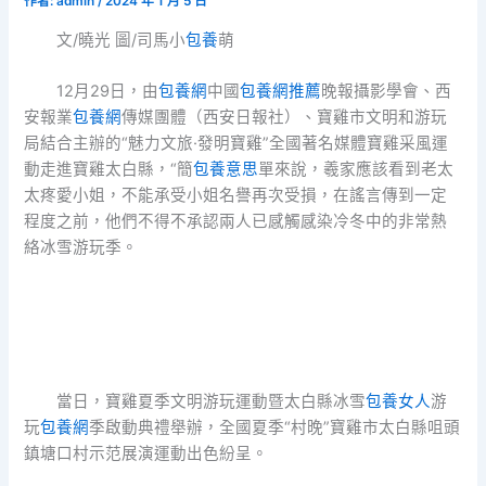
作者:
admin
/
2024 年 1 月 5 日
文/曉光 圖/司馬小
包養
萌
12月29日，由
包養網
中國
包養網推薦
晚報攝影學會、西
安報業
包養網
傳媒團體（西安日報社）、寶雞市文明和游玩
局結合主辦的“魅力文旅·發明寶雞”全國著名媒體寶雞采風運
動走進寶雞太白縣，“簡
包養意思
單來說，羲家應該看到老太
太疼愛小姐，不能承受小姐名譽再次受損，在謠言傳到一定
程度之前，他們不得不承認兩人已感觸感染冷冬中的非常熱
絡冰雪游玩季。
當日，寶雞夏季文明游玩運動暨太白縣冰雪
包養女人
游
玩
包養網
季啟動典禮舉辦，全國夏季“村晚”寶雞市太白縣咀頭
鎮塘口村示范展演運動出色紛呈。