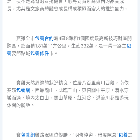
是一次不足為奇的宣揚機會，必將對寶雞高東西的品質成
長，尤其是文旅商體融會成長構成積極而宏大的推進氣力。
寶雞全市
包養合約
轄4區8縣和1個國度級高新技巧財產開
闢區，總面積1.81萬平方公里，生齒332萬，是一帶一路主
包
養
要節點城
包養條件
市。
寶雞天然周遭的狀況精良，位居八百里秦川西段，南依
秦嶺
包養網
、西靠隴山、北臨千山、東俯關中平原，渭水穿
城而過，境內太白山、關山草原、紅河谷、洪流川都是游玩
休閑的勝地。
寶
包養網
雞路況區位優勝，“明修棧道、暗度陳倉”
包養
是