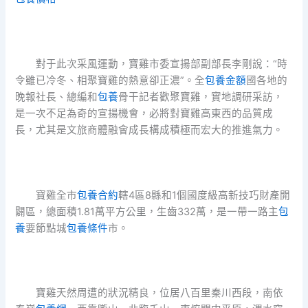
對于此次采風運動，寶雞市委宣揚部副部長李剛說：“時
令雖已冷冬、相聚寶雞的熱意卻正濃”。全
包養金額
國各地的
晚報社長、總編和
包養
骨干記者歡聚寶雞，實地調研采訪，
是一次不足為奇的宣揚機會，必將對寶雞高東西的品質成
長，尤其是文旅商體融會成長構成積極而宏大的推進氣力。
寶雞全市
包養合約
轄4區8縣和1個國度級高新技巧財產開
闢區，總面積1.81萬平方公里，生齒332萬，是一帶一路主
包
養
要節點城
包養條件
市。
寶雞天然周遭的狀況精良，位居八百里秦川西段，南依