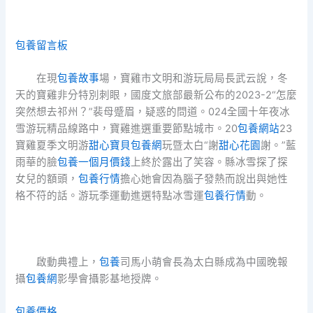
包養留言板
在現
包養故事
場，寶雞市文明和游玩局局長武云說，冬
天的寶雞非分特別刺眼，國度文旅部最新公布的2023-2“怎麼
突然想去祁州？”裴母蹙眉，疑惑的問道。024全國十年夜冰
雪游玩精品線路中，寶雞進選重要節點城市。20
包養網站
23
寶雞夏季文明游
甜心寶貝包養網
玩暨太白“謝
甜心花園
謝。”藍
雨華的臉
包養一個月價錢
上終於露出了笑容。縣冰雪探了探
女兒的額頭，
包養行情
擔心她會因為腦子發熱而說出與她性
格不符的話。游玩季運動進選特點冰雪運
包養行情
動。
啟動典禮上，
包養
司馬小萌會長為太白縣成為中國晚報
攝
包養網
影學會攝影基地授牌。
包養價格