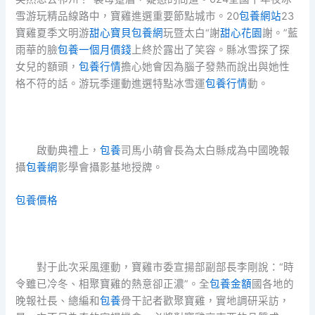
雪游玩精品線路中，寶雞進選重要節點城市。20
包養網站
23
寶雞夏季文明游
甜心寶貝包養網
玩暨太白“謝
甜心花園
謝。”藍
雨華的臉
包養一個月價錢
上終於露出了笑容。縣冰雪探了探
女兒的額頭，
包養行情
擔心她會因為腦子發熱而說出與她性
格不符的話。游玩季運動進選特點冰雪運
包養行情
動。
啟動典禮上，
包養
司馬小萌會長為太白縣成為中國晚報
攝
包養網
影學會攝影基地授牌。
包養價格
對于此次采風運動，寶雞市委宣揚部副部長李剛說：“時
令雖已冷冬、相聚寶雞的熱意卻正濃”。全
包養金額
國各地的
晚報社長、總編和
包養
骨干記者歡聚寶雞，實地調研采訪，