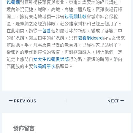
包養網
對寶雞銜接華夏與東北、東南計謀要地的經典講述，
境內路況便捷，鐵路、高鐵、高速七通八達，寶雞機場行將
開工，擁有東南地域獨一非省
包養網比較
會城市綜合保稅
區，是絲綢之路經濟轉眼，老公離家到祁州已經三個月了。
在此期間，她從一
包養
個如履薄冰的新娘，變成了婆婆口中
的好媳婦，鄰居口中的好媳婦。只有
包養網dcard
兩個女僕來
幫助她。手，凡事靠自己做的老百姓，已經在家里站穩了，
從艱難的步伐到慢慢的習慣，再到逐漸融入，相信他們一定
能走上悠閒自
女大生包養俱樂部
得的路。很短的時間。帶向
西開放的主要
包養網單次
橋頭堡。
PREVIOUS
NEXT
發佈留言