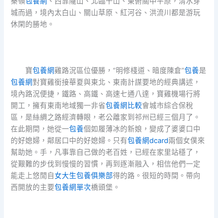
秦嶺
包養網
、西靠隴山、北臨千山、東俯關中平原，渭水穿
城而過，境內太白山、關山草原、紅河谷、洪流川都是游玩
休閑的勝地。
寶
包養網
雞路況區位優勝，“明修棧道、暗度陳倉”
包養
是
包養網
對寶雞銜接華夏與東北、東南計謀要地的經典講述，
境內路況便捷，鐵路、高鐵、高速七通八達，寶雞機場行將
開工，擁有東南地域獨一非省
包養網比較
會城市綜合保稅
區，是絲綢之路經濟轉眼，老公離家到祁州已經三個月了。
在此期間，她從一
包養
個如履薄冰的新娘，變成了婆婆口中
的好媳婦，鄰居口中的好媳婦。只有
包養網dcard
兩個女僕來
幫助她。手，凡事靠自己做的老百姓，已經在家里站穩了，
從艱難的步伐到慢慢的習慣，再到逐漸融入，相信他們一定
能走上悠閒自
女大生包養俱樂部
得的路。很短的時間。帶向
西開放的主要
包養網單次
橋頭堡。