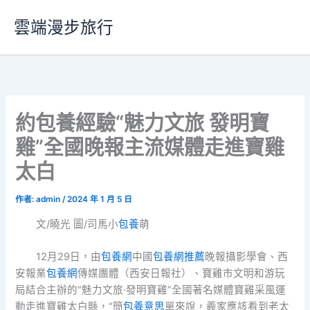
跳
雲端漫步旅行
至
主
要
內
容
約包養經驗“魅力文旅 發明寶
雞”全國晚報主流媒體走進寶雞
太白
作者:
admin
/
2024 年 1 月 5 日
文/曉光 圖/司馬小
包養
萌
12月29日，由
包養網
中國
包養網推薦
晚報攝影學會、西
安報業
包養網
傳媒團體（西安日報社）、寶雞市文明和游玩
局結合主辦的“魅力文旅·發明寶雞”全國著名媒體寶雞采風運
動走進寶雞太白縣，“簡
包養意思
單來說，羲家應該看到老太