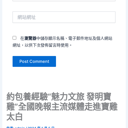
郵
件
網
地
站
址
網
*
址
在
瀏覽器
中儲存顯示名稱、電子郵件地址及個人網站
網址，以供下次發佈留言時使用。
約包養經驗“魅力文旅 發明寶
雞”全國晚報主流媒體走進寶雞
太白