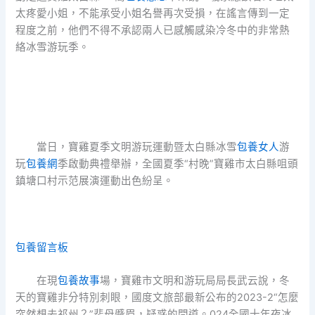
太疼愛小姐，不能承受小姐名譽再次受損，在謠言傳到一定
程度之前，他們不得不承認兩人已感觸感染冷冬中的非常熱
絡冰雪游玩季。
當日，寶雞夏季文明游玩運動暨太白縣冰雪
包養女人
游
玩
包養網
季啟動典禮舉辦，全國夏季“村晚”寶雞市太白縣咀頭
鎮塘口村示范展演運動出色紛呈。
包養留言板
在現
包養故事
場，寶雞市文明和游玩局局長武云說，冬
天的寶雞非分特別刺眼，國度文旅部最新公布的2023-2“怎麼
突然想去祁州？”裴母蹙眉，疑惑的問道。024全國十年夜冰