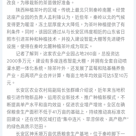
改良，为移栽新的茶苗做好准备。
陕西种植茶叶的区域，传统上最北只到秦岭南麓。经营
这座产业园的负责人孟利锋认为，近些年，秦岭以北的气候
变得更为暖湿，冻土层厚度大大降低，为茶叶种植提供了有
利条件。同时，该园区通过从与长安区纬度相近的山东省日
照市引进茶种和种植技术，并投入建设智能大棚等先进硬件
设施，使得在秦岭北麓种植茶叶成为现实。
记者了解到，这家农业产业园占地260亩，总投资达
2000多万元，建设有多座连栋智能大棚，并拥有全套自动喷
灌水肥一体化系统。除茶叶外，还发展了蓝莓和陆基桶养鱼
产业，后两项产业合并计算，每亩土地年均效益可达5至10万
元。
长安区农业农村局副局长张群峰介绍说，近年来当地积
极引进作物新品种、运用农业新技术、推广种植新模式，不
断提高单产水平和亩均效益，促进农业增产增效。全区在确
保粮食生产面积不低于41万亩的基础上，持续推动高标准农
田建设，还在优势区域打造“集中连片、旱涝保收、高产稳产”
的绿色高质示范田。
长安区神禾塬万亩优质粮食生产基地，位于秦岭脚下一