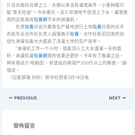
片百米高的台塬之上，长期以来没有灌溉条件，小麦种植只
能“靠天吃饭”。今年春天，这片旱塬地不但浇上了水，灌溉使
用的还是高效
包養網
节水的淋灌机。
负责
包養
对这片粮食生产基地进行土地
包養
托管的长丰
农机专业合作社负责人薛强表示
包養
，合作社新买回来的自
动化淋灌设备大大提高了浇灌土地的生产效率。
“淋灌机工作一个小时，就能顶人工大水漫灌一天的面
积，淋灌机灌
包養網
溉的效果还更好。今年有了春灌之后，
神禾塬这片‘吨粮田’，有望亩均再增产200斤以上的粮食。”薛
强说。
（记者邵瑞 刘彤）新华社西安3月18日电
PREVIOUS
NEXT
發佈留言