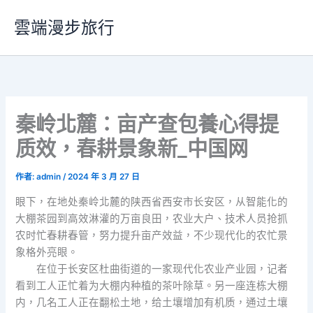
跳
雲端漫步旅行
至
主
要
內
容
秦岭北麓：亩产查包養心得提
质效，春耕景象新_中国网
作者:
admin
/
2024 年 3 月 27 日
眼下，在地处秦岭北麓的陕西省西安市长安区，从智能化的
大棚茶园到高效淋灌的万亩良田，农业大户、技术人员抢抓
农时忙春耕春管，努力提升亩产效益，不少现代化的农忙景
象格外亮眼。
在位于长安区杜曲街道的一家现代化农业产业园，记者
看到工人正忙着为大棚内种植的茶叶除草。另一座连栋大棚
内，几名工人正在翻松土地，给土壤增加有机质，通过土壤