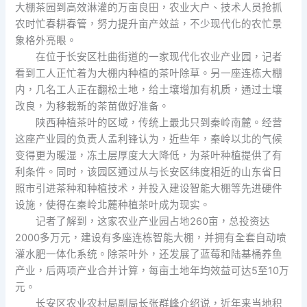
大棚茶园到高效淋灌的万亩良田，农业大户、技术人员抢抓
农时忙春耕春管，努力提升亩产效益，不少现代化的农忙景
象格外亮眼。
在位于长安区杜曲街道的一家现代化农业产业园，记者
看到工人正忙着为大棚内种植的茶叶除草。另一座连栋大棚
内，几名工人正在翻松土地，给土壤增加有机质，通过土壤
改良，为移栽新的茶苗做好准备。
陕西种植茶叶的区域，传统上最北只到秦岭南麓。经营
这座产业园的负责人孟利锋认为，近些年，秦岭以北的气候
变得更为暖湿，冻土层厚度大大降低，为茶叶种植提供了有
利条件。同时，该园区通过从与长安区纬度相近的山东省日
照市引进茶种和种植技术，并投入建设智能大棚等先进硬件
设施，使得在秦岭北麓种植茶叶成为现实。
记者了解到，这家农业产业园占地260亩，总投资达
2000多万元，建设有多座连栋智能大棚，并拥有全套自动喷
灌水肥一体化系统。除茶叶外，还发展了蓝莓和陆基桶养鱼
产业，后两项产业合并计算，每亩土地年均效益可达5至10万
元。
长安区农业农村局副局长张群峰介绍说，近年来当地积