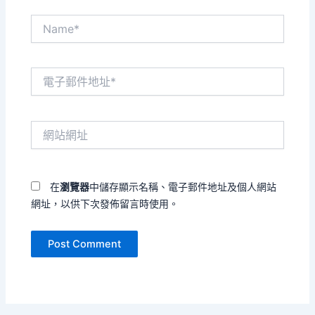
Name*
電
子
郵
件
網
地
站
址
網
*
址
在
瀏覽器
中儲存顯示名稱、電子郵件地址及個人網站
網址，以供下次發佈留言時使用。