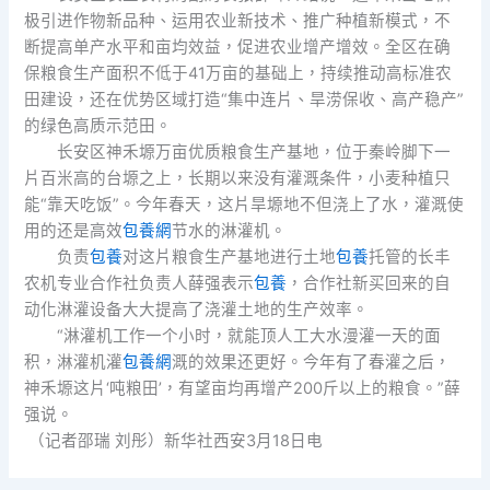
极引进作物新品种、运用农业新技术、推广种植新模式，不
断提高单产水平和亩均效益，促进农业增产增效。全区在确
保粮食生产面积不低于41万亩的基础上，持续推动高标准农
田建设，还在优势区域打造“集中连片、旱涝保收、高产稳产”
的绿色高质示范田。
长安区神禾塬万亩优质粮食生产基地，位于秦岭脚下一
片百米高的台塬之上，长期以来没有灌溉条件，小麦种植只
能“靠天吃饭”。今年春天，这片旱塬地不但浇上了水，灌溉使
用的还是高效
包養網
节水的淋灌机。
负责
包養
对这片粮食生产基地进行土地
包養
托管的长丰
农机专业合作社负责人薛强表示
包養
，合作社新买回来的自
动化淋灌设备大大提高了浇灌土地的生产效率。
“淋灌机工作一个小时，就能顶人工大水漫灌一天的面
积，淋灌机灌
包養網
溉的效果还更好。今年有了春灌之后，
神禾塬这片‘吨粮田’，有望亩均再增产200斤以上的粮食。”薛
强说。
（记者邵瑞 刘彤）新华社西安3月18日电