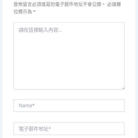
發佈留言必須填寫的電子郵件地址不會公開。
必填欄
位標示為
*
請
在
這
裡
輸
入
內
容...
Name*
電
子
郵