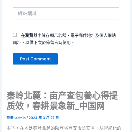
件
網
地
站
址
網
*
址
在
瀏覽器
中儲存顯示名稱、電子郵件地址及個人網站
網址，以供下次發佈留言時使用。
秦岭北麓：亩产查包養心得提
质效，春耕景象新_中国网
作者:
admin
/
2024 年 3 月 27 日
眼下，在地处秦岭北麓的陕西省西安市长安区，从智能化的