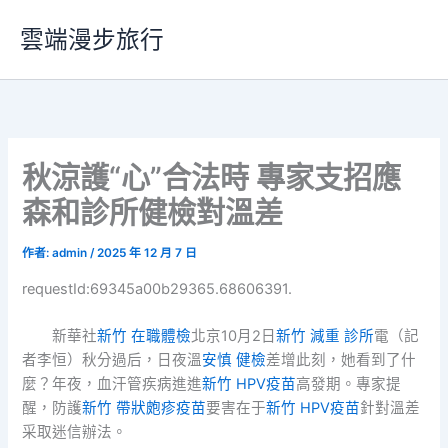
跳
雲端漫步旅行
至
主
要
內
容
秋涼護“心”合法時 專家支招應
森和診所健檢對溫差
作者:
admin
/
2025 年 12 月 7 日
requestId:69345a00b29365.68606391.
新華社
新竹 在職體檢
北京10月2日
新竹 減重 診所
電（記
者李恒）秋分過后，日夜溫
安慎 健檢
差增此刻，她看到了什
麼？年夜，血汗管疾病進進
新竹 HPV疫苗
高發期。專家提
醒，防護
新竹 帶狀皰疹疫苗
要害在于
新竹 HPV疫苗
針對溫差
采取迷信辦法。