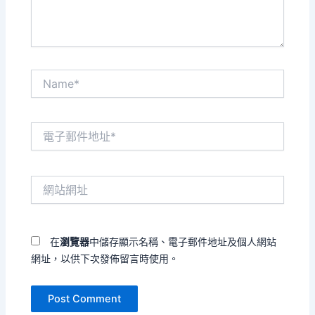
Name*
電
子
郵
件
網
地
站
址
網
*
址
在
瀏覽器
中儲存顯示名稱、電子郵件地址及個人網站
網址，以供下次發佈留言時使用。