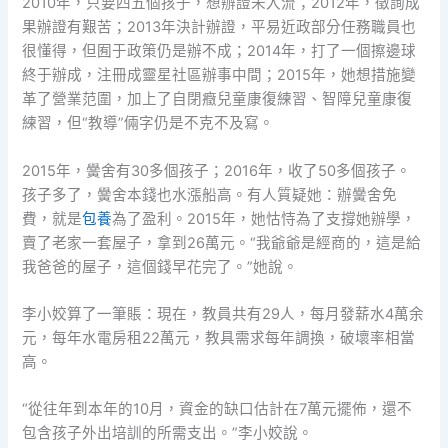
2010年，只要四五個孩子，想辦證未入流；2012年，徵詢成
果辦證有艱苦；2013年決計辦證，平易近政部分任務職員也
很懂得，但囿于政策仍是辦不成；2014年，打了一個擦邊球
終于辦成，注冊成靈星社區辦事中間；2015年，她想措施變
革了營業范圍，加上了自閉癥兒童康復練習、智障兒童康復
練習，但“教導”倆字仍是不克不及寫。
2015年，黌舍有30多個孩子；2016年，收了50多個孩子。
孩子多了，黌舍本錢也水漲船高。有人質疑她：辦黌舍免
費，就是
包養
為了盈利。2015年，她怙恃為了支撐她辦學，
賣了老家一套屋子，拿到26萬元。“我爺爺是經商的，這是給
我爸爸的屋子，這個錢早花完了。”她說。
李小姣算了一筆賬：現在，教員共有29人，每月發薪水4萬余
元，每年水電房租22萬元，教具需求每年調換，破壞率相當
高。
“從往年到本年的10月，資金的缺口估計在7萬元擺佈，還不
包含孩子外出培訓的所需支出。”李小姣說。