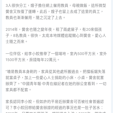
3人很快分工，嫂子擔任網上僱用教員，母親做飯，這所微型
黌舍又恢復了運轉。此后，嫂子也留上去成了這里的員工，
教員也漸漸僱用，隨之沉淀了上去。
2014年，黌舍也隨之變年夜，租了兩處屋子，有20來個孩
子，8名教員。很快，太底本地媒體追蹤關心到黌舍，愛心人
士隨之而來。
一位伴侶，給李小姣推舉了一個場地，室內500平方米，室外
1500平方米，房錢每年22萬元。
“墻是教員本身刷的，家具從其他處所搬過去，把擋板鋸失落
就當桌子，加上一些愛心人士捐助的小床、小桌，黌舍就置
辦齊了。”中國青年報·中青在線記者在她的辦公室看到，一切
家具都不配套。
家長認同李小姣，但如許的平易近辦黌舍可否被社會普遍認
可？李小姣回想給黌舍辦證的經過的事況也是一肚子苦水：