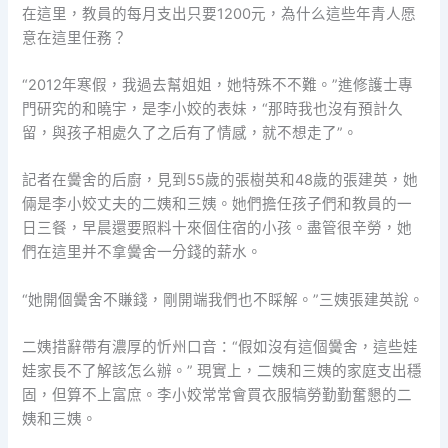
在這里，教員的每月支出只要1200元，為什么這些年青人愿
意在這里任務？
“2012年寒假，我過去幫姐姐，她特殊不不難。”進修護士專
門研究的和曉宇，是李小姣的表妹，“那時我也沒有預計久
留，與孩子相處久了之后有了情感，就不想走了”。
記者在黌舍的后廚，見到55歲的張樹英和48歲的張建英，她
倆是李小姣丈夫的二姨和三姨。她們擔任孩子們和教員的一
日三餐，早晨還要照料十來個住宿的小孩。盡管很辛勞，她
們在這里并不拿黌舍一分錢的薪水。
“她開個黌舍不賺錢，剛開端我們也不睬解。”三姨張建英說。
二姨措辭帶有濃厚的忻州口音：“假如沒有這個黌舍，這些娃
娃家長不了解該怎么辦。” 現實上，二姨和三姨的家庭支出穩
固，但算不上富庶。李小姣常常會買衣服犒勞勤勤奮懇的二
姨和三姨。