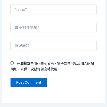
Name*
電
子
郵
件
網
地
站
址
網
*
址
在
瀏覽器
中儲存顯示名稱、電子郵件地址及個人網站
網址，以供下次發佈留言時使用。