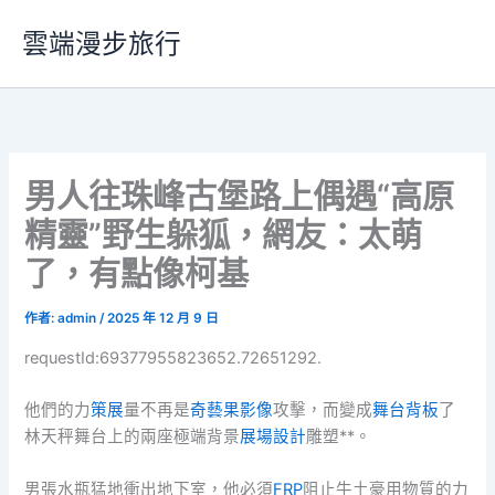
跳
雲端漫步旅行
至
主
要
內
容
男人往珠峰古堡路上偶遇“高原
精靈”野生躲狐，網友：太萌
了，有點像柯基
作者:
admin
/
2025 年 12 月 9 日
requestId:69377955823652.72651292.
他們的力
策展
量不再是
奇藝果影像
攻擊，而變成
舞台背板
了
林天秤舞台上的兩座極端背景
展場設計
雕塑**。
男張水瓶猛地衝出地下室，他必須
FRP
阻止牛土豪用物質的力