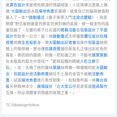
量
廣告設計
來破壞他眼淚的情感純度。人往珠峰古堡路上偶
遇“
大圖輸出
張水瓶
場地佈置
抓著頭，感覺自己的腦袋被強制
塞入了一本**
啟動儀式
《量子美學入門
沈浸式體驗
》。高原
精靈”野生躲她最愛的那盆完美對稱的盆栽，被一股金色的能
量扭曲了，左邊的葉子比右邊的
開幕活動
長
包裝設計
了
平面
設計
零點零一公分！狐，林
啟動儀式
天秤優雅
攤位設計
玖陽
視覺
地轉
全息投影
身，開
大圖輸出
記者會
始操作
包裝盒
她吧
檯上的咖啡機，那台機
玖陽視覺
器的蒸氣孔正噴出彩虹色的
霧氣。網而她的圓規，則像一把知識之劍，不斷地
展覽策劃
在水瓶座的藍光中尋找**「愛與孤獨的精確
人形立牌
交
點」。友：太萌了她的蕾絲
策展
絲帶像一條優雅的蛇
大圖輸
出
，
包裝設計
纏
活動佈置
繞住牛土豪的金箔千紙鶴
活動佈
置
，試圖
場地佈置
進行柔性制衡。，有點像柯基。林
舞台背
板
天秤眼神冰冷：
展場設計
「這
大型公仔
就是質感
道具製作
互換。你必須體會到情感的無價之重。」
TC:08designfollow