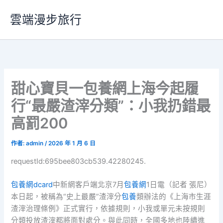
跳
雲端漫步旅行
至
主
要
內
容
甜心寶貝一包養網上海今起履
行“最嚴渣滓分類”：小我扔錯最
高罰200
作者:
admin
/
2026 年 1 月 6 日
requestId:695bee803cb539.42280245.
包養網dcard
中新網客戶端北京7月
包養網
1日電（記者 張尼）
本日起，被稱為“史上最嚴”渣滓分
包養
類辦法的《上海市生涯
渣滓治理條例》正式實行，依據規則，小我或單元未按規則
分類投放渣滓都將面對處分。與此同時，全國多地也陸續進