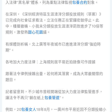
入法律“黑名單”體系，列為重點法律監視
包養合約
對象。
在深圳，《深圳經濟特區生涯渣滓分類投放規則（草案）》
已完成向社會征求看法，立法任務正在緊鑼密鼓停止。此
中，樓層撤桶、小我未分類投放生涯渣滓罰款進步了10倍等
規則，激發熱
甜心花園
議。
有媒體剖析稱，北上廣等年夜城市已進進渣滓分類“強迫時
期”。
各地加大力度法律：上海規則居平易近拍錄像可作證據
跟著法令律例接踵出臺，若何將其落實，成為大眾最關懷的
題目。
記者留意到，不少城市曾經開端從加大力度法律監管進手，
讓法令不再只“躺在紙上
包養管道
”。
例如，20
包養女人
18年8月，一廣州市平易近因不分類投縮小