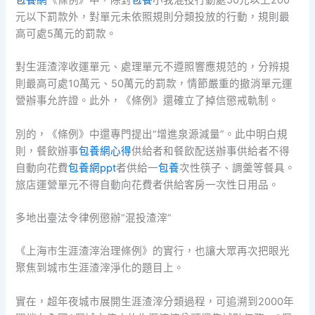
元以下罰款外，對單元未依照規則分類投放的行動，規則最
高可處5萬元的罰款。
對生涯渣滓收運單元、處理單元不遵照響應規范的，分辨規
則最高可處10萬元、50萬元的罰款，情節嚴重的撤消單元運
營辦事允許證。此外，《條例》還確立了掉信懲戒軌制。
別的，《條例》中還專門提出“增進泉源減量”。此中明白規
則，餐飲辦事
包養網心得
供給者和餐飲配送辦事供給者不得
自動向花費
包養網ppt
者供給一
包養
次性筷子、調羹等餐具。
旅店運營單元不得自動向花費者供給客房一次性日用品。
多地出臺法令律例懲辦“混投渣滓”
《上海市生涯渣滓治理條例》的實行，也讓大眾再次把眼光
聚焦到城市生涯渣滓淨化的題目上。
實在，超年夜城市展開生涯渣滓分類過程，可追溯到2000年