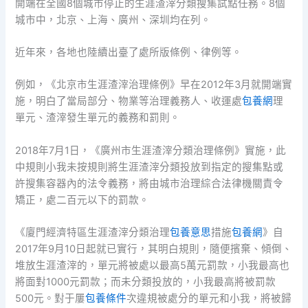
開端在全國8個城市停止的生涯渣滓分類搜集試點任務。8個
城市中，北京、上海、廣州、深圳均在列。
近年來，各地也陸續出臺了處所版條例、律例等。
例如，《北京市生涯渣滓治理條例》早在2012年3月就開端實
施，明白了當局部分、物業等治理義務人、收運處
包養網
理
單元、渣滓發生單元的義務和罰則。
2018年7月1日，《廣州市生涯渣滓分類治理條例》實施，此
中規則小我未按規則將生涯渣滓分類投放到指定的搜集點或
許搜集容器內的法令義務，將由城市治理綜合法律機關責令
矯正，處二百元以下的罰款。
《廈門經濟特區生涯渣滓分類治理
包養意思
措施
包養網
》自
2017年9月10日起就已實行，其明白規則，隨便擯棄、傾倒、
堆放生涯渣滓的，單元將被處以最高5萬元罰款，小我最高也
將面對1000元罰款；而未分類投放的，小我最高將被罰款
500元。對于屢
包養條件
次違規被處分的單元和小我，將被歸