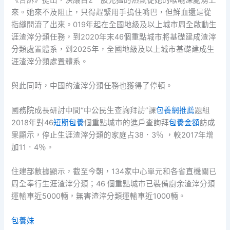
《告訴》提出，決議自2一股兇猛的熱氣從她的喉嚨深處湧上
來。她來不及阻止，只得趕緊用手摀住嘴巴，但鮮血還是從
指縫間流了出來。019年起在全國地級及以上城市周全啟動生
涯渣滓分類任務，到2020年末46個重點城市將基礎建成渣滓
分類處置體系，到2025年，全國地級及以上城市基礎建成生
涯渣滓分類處置體系。
與此同時，中國的渣滓分類任務也獲得了停頓。
國務院成長研討中間“中公民生查詢拜訪”課
包養網推薦
題組
2018年對46
短期包養
個重點城市的進戶查詢拜
包養金額
訪成
果顯示，停止生涯渣滓分類的家庭占38．3％ ，較2017年增
加11．4％。
住建部數據顯示，截至今朝，134家中心單元和各省直機關已
周全奉行生涯渣滓分類；46 個重點城市已裝備廚余渣滓分類
運輸車近5000輛，無害渣滓分類運輸車近1000輛。
包養妹