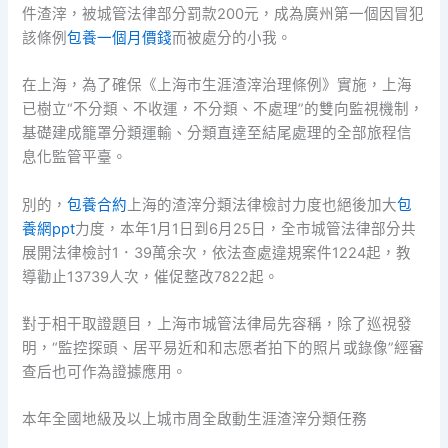
件渣滓，被城管法律部分罰款200元，成為廣州第一個因冒犯
該條例
包養一個月價錢
而被處分的小我。
在上海，為了確保《上海市生涯渣滓治理條例》實施，上海
已樹立“不分類、不收運，不分類、不處理”的雙向監視機制，
基礎建成籠罩分類運輸、分類直達至結尾處理的全部旅程信
息化監管平臺。
別的，
包養合約
上海的渣滓分類法律檢討力度也絕後加大
包
養網ppt
力度，本年1月1日到6月25日，全市城管法律部分共
展開法律檢討1．39萬余次，依法查處違規案件1224起，教
導勸止13739人次，催促整改7822起。
對于相干取證題目，上海市城管法律局先容稱，除了巡視發
明，“監控探頭、居平易近和和志愿者拍下的照片或錄像”經審
查后也可作為證據應用。
本年全國地級及以上城市周全啟動生涯渣滓分類任務