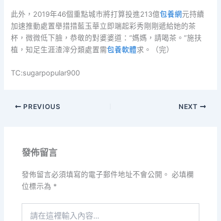
此外，2019年46個重點城市將打算投進213億
包養網
元持續
加速推動處置舉措措藍玉華立即端起彩秀剛剛遞給她的茶
杯，微微低下臉，恭敬的對婆婆道：“媽媽，請喝茶。”施扶
植，知足生涯渣滓分類處置需
包養軟體
求。（完）
TC:sugarpopular900
PREVIOUS
NEXT
發佈留言
發佈留言必須填寫的電子郵件地址不會公開。
必填欄
位標示為
*
請
在