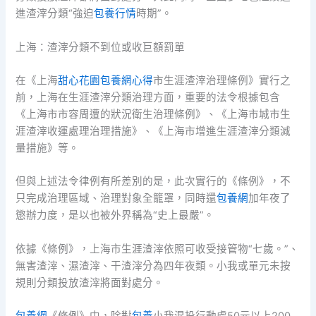
進渣滓分類“強迫
包養行情
時期”。
上海：渣滓分類不到位或收巨額罰單
在《上海
甜心花園
包養網心得
市生涯渣滓治理條例》實行之
前，上海在生涯渣滓分類治理方面，重要的法令根據包含
《上海市市容周遭的狀況衛生治理條例》、《上海市城市生
涯渣滓收運處理治理措施》、《上海市增進生涯渣滓分類減
量措施》等。
但與上述法令律例有所差別的是，此次實行的《條例》，不
只完成治理區域、治理對象全籠罩，同時還
包養網
加年夜了
懲辦力度，是以也被外界稱為“史上最嚴”。
依據《條例》，上海市生涯渣滓依照可收受接管物“七歲。”、
無害渣滓、濕渣滓、干渣滓分為四年夜類。小我或單元未按
規則分類投放渣滓將面對處分。
包養網
《條例》中，除對
包養
小我混投行動處50元以上200