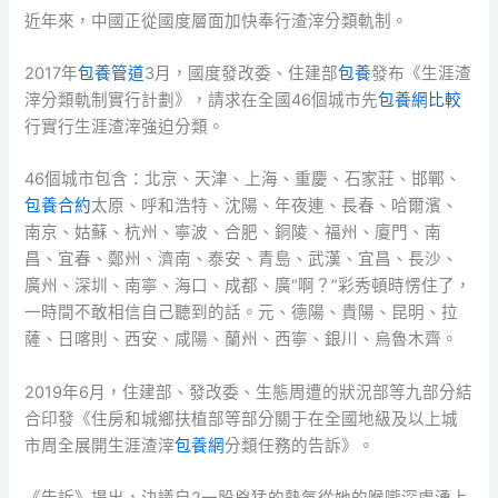
近年來，中國正從國度層面加快奉行渣滓分類軌制。
2017年
包養管道
3月，國度發改委、住建部
包養
發布《生涯渣
滓分類軌制實行計劃》，請求在全國46個城市先
包養網比較
行實行生涯渣滓強迫分類。
46個城市包含：北京、天津、上海、重慶、石家莊、邯鄲、
包養合約
太原、呼和浩特、沈陽、年夜連、長春、哈爾濱、
南京、姑蘇、杭州、寧波、合肥、銅陵、福州、廈門、南
昌、宜春、鄭州、濟南、泰安、青島、武漢、宜昌、長沙、
廣州、深圳、南寧、海口、成都、廣“啊？”彩秀頓時愣住了，
一時間不敢相信自己聽到的話。元、德陽、貴陽、昆明、拉
薩、日喀則、西安、咸陽、蘭州、西寧、銀川、烏魯木齊。
2019年6月，住建部、發改委、生態周遭的狀況部等九部分結
合印發《住房和城鄉扶植部等部分關于在全國地級及以上城
市周全展開生涯渣滓
包養網
分類任務的告訴》。