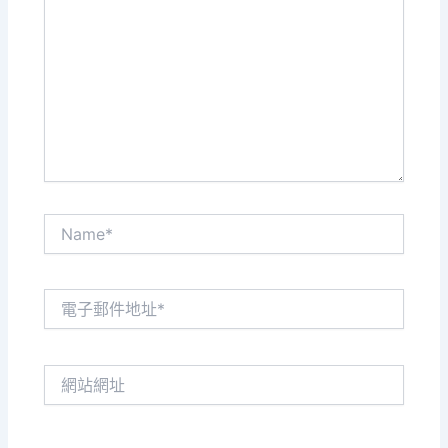
這
裡
輸
入
內
容...
Name*
電
子
郵
件
網
地
站
址
網
*
址