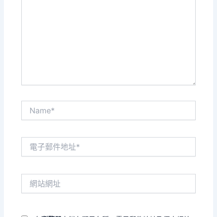
這
裡
輸
入
內
容...
Name*
電
子
郵
件
網
地
站
址
網
*
址