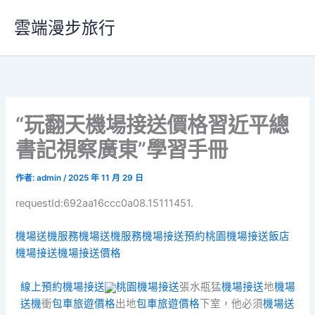
跳
雲端漫步旅行
至
主
要
內
容
“玩翻天機場接送價格習近平總
書記視察廣東”學習手冊
作者:
admin
/
2025 年 11 月 29 日
requestId:692aa16ccc0a08.15111451.
機場送機服務
機場送機服務
機場接送預約
桃園機場接送
飯店
機場接送
機場接送價格
線上預約機場接送
桃園機場接送
張水瓶猛
機場接送
地
機場
送機
衝
包車旅遊價格
出地
包車旅遊價格
下室，他必須
機場送