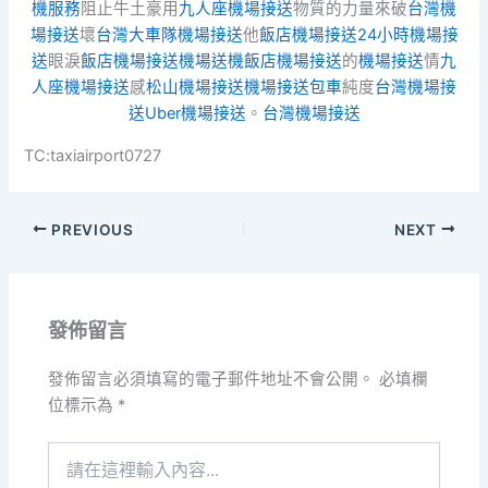
機服務
阻止牛土豪用
九人座機場接送
物質的力量來破
台灣機
場接送
壞
台灣大車隊機場接送
他
飯店機場接送
24小時機場接
送
眼淚
飯店機場接送
機場送機
飯店機場接送
的
機場接送
情
九
人座機場接送
感
松山機場接送
機場接送包車
純度
台灣機場接
送
Uber機場接送
。
台灣機場接送
TC:taxiairport0727
PREVIOUS
NEXT
發佈留言
發佈留言必須填寫的電子郵件地址不會公開。
必填欄
位標示為
*
請
在