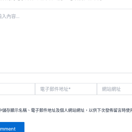
電
網
子
站
郵
網
件
址
地
中儲存顯示名稱、電子郵件地址及個人網站網址，以供下次發佈留言時使
址
*