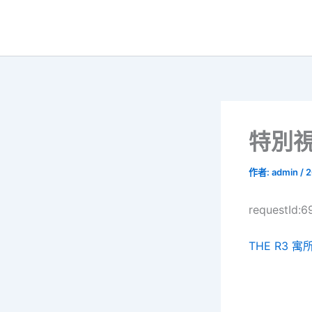
跳
至
主
要
內
容
特別視
作者:
admin
/
2
requestId:
THE R3 寓