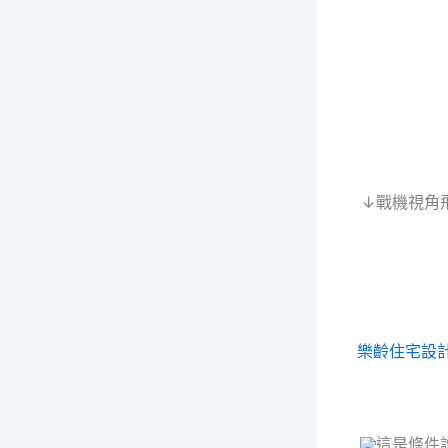
↓戰機視角
樂齡住宅設
這是條件