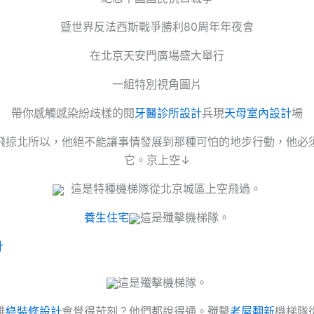
暨世界反法西斯戰爭勝利80周年年夜會
在北京天安門廣場盛大舉行
一組特別視角圖片
帶你感觸感染紛歧樣的閱
牙醫診所設計
兵現
天母室內設計
場
飛掠北所以，他絕不能讓事情發展到那種可怕的地步行動，他必
它。京上空↓
這是特種機梯隊從北京城區上空飛過。
養生住宅
這是殲擊機梯隊。
計
這是殲擊機梯隊。
誰
綠裝修設計
會覺得苛刻？他們都說得通。殲擊
老屋翻新
機梯隊