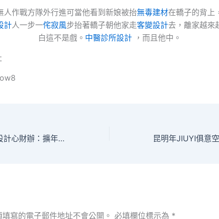
無人作戰方隊外行進可當他看到新娘被抬
無毒建材
在轎子的背上
設計
人一步一
侘寂風
步抬著轎子朝他家走
客變設計
去，離家越來
白這不是戲。
中醫診所設計
，而且他中。
社
llow8
中JIUYI俱意室內設計心財辦：擴年夜內需是來歲排在首位的重點任務
須填寫的電子郵件地址不會公開。
必填欄位標示為
*