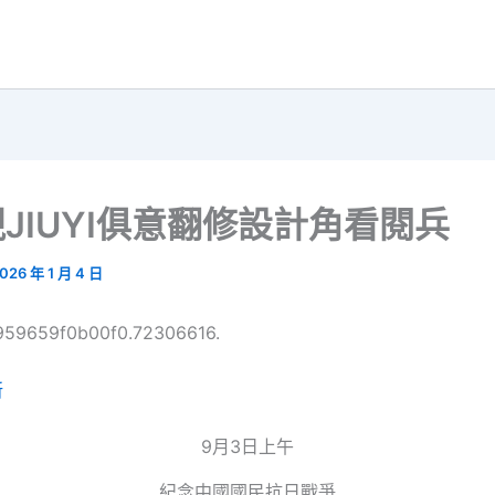
JIUYI俱意翻修設計角看閱兵
026 年 1 月 4 日
6959659f0b00f0.72306616.
所
9月3日上午
紀念中國國民抗日戰爭