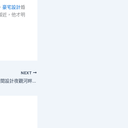
，
豪宅設計
婚
越近，他才明
NEXT
昆明年JIUYI俱意空間設計夜觀河畔滇樸鎏金繪就冬日愜意圖景