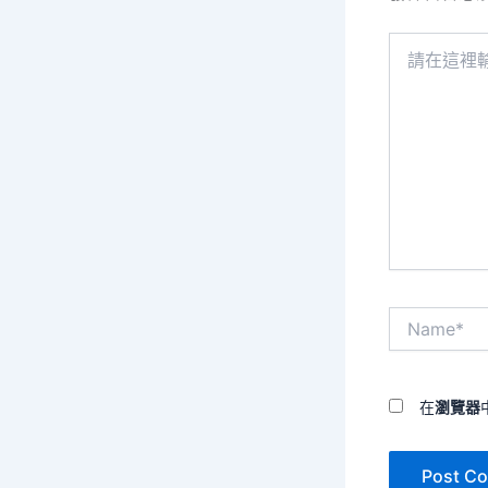
請
在
這
裡
輸
入
內
容...
Name*
在
瀏覽器