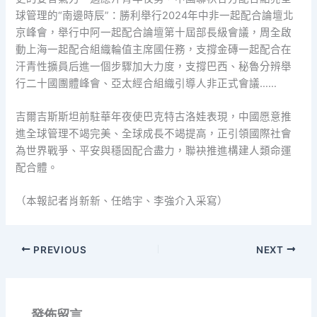
球管理的“南邊時辰”：勝利舉行2024年中非一起配合論壇北
京峰會，舉行中阿一起配合論壇第十屆部長級會議，周全啟
動上海一起配合組織輪值主席國任務，支撐金磚一起配合在
汗青性擴員后進一個步驟加大力度，支撐巴西、秘魯分辨舉
行二十國團體峰會、亞太經合組織引導人非正式會議……
吉爾吉斯斯坦前駐華年夜使巴克特古洛娃表現，中國愿意推
進全球管理不竭完美、全球成長不竭提高，正引領國際社會
為世界戰爭、平安與穩固配合盡力，聯袂推進構建人類命運
配合體。
（本報記者肖新新、任皓宇、李強介入采寫）
PREVIOUS
NEXT
發佈留言