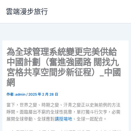
跳
雲端漫步旅行
至
主
要
內
容
為全球管理系統變更完美供給
中國計劃（奮進強國路 闊找九
宮格共享空間步新征程）_中國
網
作者:
admin
/
2025 年 2 月 28 日
當下，世界之變、時期之變、汗青之變正以史無前例的方法
睜開。面臨層出不窮的全球性挑釁，單打獨斗行欠亨，必需
展開全球舉動、全球應對
講授場地
、全球一起配合。