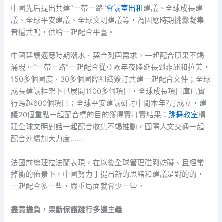
中國先后提出共建“一帶一路”
會議室出租
建議、全球成長建
議、全球平安建議、全球文明建議等，為因應時期挑釁凝集
普遍共鳴，供給一起配合平臺。
中國建議適應時期潮水、契合列國需求，一起配合碩果不竭
涌現。“一帶一路”一起配合從亞歐年夜陸延長到非洲和拉美，
150多個國度、30多個國際組織簽訂共建一起配合文件；全球
成長建議框架下已展開1100多個項目，全球成長項目庫已實
行跨越600個項目；全球平安建議研討中間本年7月成立，建
議20個重點一起配合標的目的獲得實打實結果；
跳舞教室
構
建全球文明對話一起配合收集不竭推動，國際人文交通一起
配合連續加大力度……
法國前總理拉法蘭表現，在以後全球管理碰到妨礙、且經常
掉衡的佈景下，中國努力于提出新的思緒和建議是對的的，
一起配合多一些，嚴重局面就會少一些。
盡責擔負，果斷保護踐行多邊主義