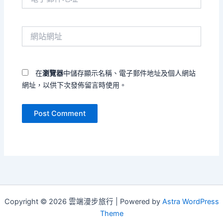
子
郵
件
網
地
站
址
網
*
址
在
瀏覽器
中儲存顯示名稱、電子郵件地址及個人網站
網址，以供下次發佈留言時使用。
Copyright © 2026 雲端漫步旅行 | Powered by
Astra WordPress
Theme