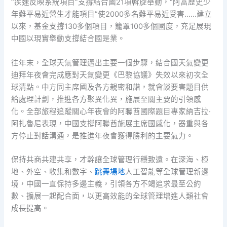
“疾速反映系統項目”支撐結合國21項斡旋舉動，“阿富歷史少
年難平易近營生才能項目”使2000多名難平易近受害……建立
以來，基金支撐130多個項目，籠罩100多個國度，充足展現
中國以現實舉動支撐結合國是業。
往年末，全球天氣管理邁出主要一個步驟，結合國天氣變更
迪拜年夜會完成應對天氣變更《巴黎協議》失效以來初次全
球清點。中方同主席國及各方親密和諧，就會談要害題目供
給處理計劃，推進各方聚異化異，施展至關主要的引領感
化。全部旅程追蹤關心年夜會的阿聯酋國際題目專家納吉拉·
阿扎魯尼表現，中國支撐阿聯酋施展主席國感化，器重與各
方停止對話溝通，是推進年夜會獲得勝利的主要氣力。
保持共商共建共享，才幹讓全球管理行穩致遠。在深海、極
地、外空、收集和數字、
跳舞場地
人工智能等全球管理新邊
境，中國一直保持多邊主義，引領各方不竭追求最至公約
數、擴展一起配合面，以更高效能的全球管理增進人類社會
成長提高。