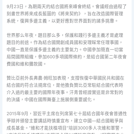
9月23日，為期兩天的結合國將來峰會終結。會議經由過程了
刻畫世界將來成長藍圖的《將來契約》，旨在改造國際管理
系統，復興多邊主義，以更好應對世界面對的諸多挑釁。
世界那么年夜，題目那么多，保護和踐行多邊主義才是處理
題目的前途。作為結合國開創成員國和安理睬常任理事國，
中國一直是保護多邊主義的主要氣力。中國參加簡直一切當
局間國際組織，參加600多項國際條約，是結合國第二年夜會
費國和維和攤款國。
贊比亞前外長弗農·姆旺加表現，支撐恢復中華國民共和國在
結合國的符合法規席位，是他擔負贊比亞常駐結合國代表時
介入過的最主要的國際年夜事。汗青曾經證實這是非常對的
的決議，中國在國際舞臺上施展側重要感化。
2015年9月，習近平主席在列席第七十屆結合國年夜會普通性
爭辯并頒發主要講話時慎重宣布，建立中國—結合國戰爭與
成長基金。“維和才能扶植項目”培訓3000多人次維和軍警，