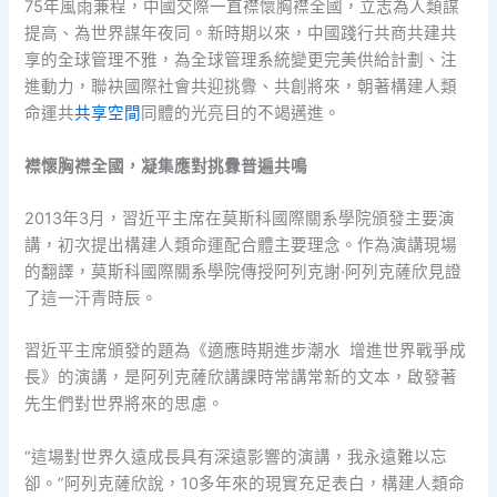
75年風雨兼程，中國交際一直襟懷胸襟全國，立志為人類謀
提高、為世界謀年夜同。新時期以來，中國踐行共商共建共
享的全球管理不雅，為全球管理系統變更完美供給計劃、注
進動力，聯袂國際社會共迎挑釁、共創將來，朝著構建人類
命運共
共享空間
同體的光亮目的不竭邁進。
襟懷胸襟全國，凝集應對挑釁普遍共鳴
2013年3月，習近平主席在莫斯科國際關系學院頒發主要演
講，初次提出構建人類命運配合體主要理念。作為演講現場
的翻譯，莫斯科國際關系學院傳授阿列克謝·阿列克薩欣見證
了這一汗青時辰。
習近平主席頒發的題為《適應時期進步潮水 增進世界戰爭成
長》的演講，是阿列克薩欣講課時常講常新的文本，啟發著
先生們對世界將來的思慮。
“這場對世界久遠成長具有深遠影響的演講，我永遠難以忘
卻。”阿列克薩欣說，10多年來的現實充足表白，構建人類命