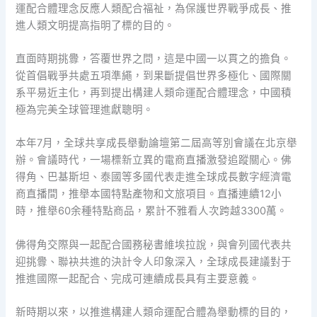
運配合體理念反應人類配合福祉，為保護世界戰爭成長、推
進人類文明提高指明了標的目的。
直面時期挑釁，答覆世界之問，這是中國一以貫之的擔負。
從首倡戰爭共處五項準繩，到果斷提倡世界多極化、國際關
系平易近主化，再到提出構建人類命運配合體理念，中國積
極為完美全球管理進獻聰明。
本年7月，全球共享成長舉動論壇第二屆高等別會議在北京舉
辦。會議時代，一場標新立異的電商直播激發追蹤關心。佛
得角、巴基斯坦、泰國等多國代表走進全球成長數字經濟電
商直播間，推舉本國特點產物和文旅項目。直播連續12小
時，推舉60余種特點商品，累計不雅看人次跨越3300萬。
佛得角交際與一起配合國務秘書維埃拉說，與會列國代表共
迎挑釁、聯袂共進的決計令人印象深入，全球成長建議對于
推進國際一起配合、完成可連續成長具有主要意義。
新時期以來，以推進構建人類命運配合體為舉動標的目的，