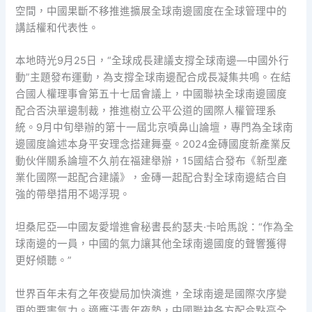
空間，中國果斷不移推進擴展全球南邊國度在全球管理中的
講話權和代表性。
本地時光9月25日，“全球成長建議支撐全球南邊—中國外行
動”主題發布運動，為支撐全球南邊配合成長凝集共鳴。在結
合國人權理事會第五十七屆會議上，中國聯袂全球南邊國度
配合否決單邊制裁，推進樹立公平公道的國際人權管理系
統。9月中旬舉辦的第十一屆北京噴鼻山論壇，專門為全球南
邊國度論述本身平安理念搭建舞臺。2024金磚國度新產業反
動伙伴關系論壇不久前在福建舉辦，15國結合發布《新型產
業化國際一起配合建議》，金磚一起配合對全球南邊結合自
強的帶舉措用不竭浮現。
坦桑尼亞—中國友愛增進會秘書長約瑟夫·卡哈馬說：“作為全
球南邊的一員，中國的氣力讓其他全球南邊國度的聲響獲得
更好傾聽。”
世界百年未有之年夜變局加快演進，全球南邊是國際次序變
更的要害氣力。適應汗青年夜勢，中國聯袂各方配合點亮全