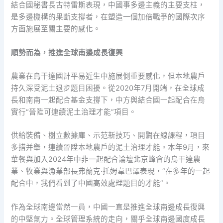
結合國秘書長古特雷斯表現，中國事多邊主義的主要支柱，
是多邊機構的果斷支撐者，在塑造一個加倍戰爭的國際次序
方面施展至關主要的感化。
順勢而為，推進全球南邊成長復興
農業在烏干達國計平易近生中施展側重要感化，但本地農戶
持久深受泥土退步題目困擾。從2020年7月開端，在全球成
長和南南一起配合基金支撐下，中方與結合國一起配合在烏
實行“晉陞可連續泥土治理才能”項目。
供給裝備、樹立數據庫、示范新技巧、開闢在線課程，項目
多措并舉，連續晉陞本地農戶的泥土治理才能。本年9月，來
華餐與加入2024年中非一起配合論壇北京峰會的烏干達農
業、牧業與漁業部長弗蘭克·托姆韋巴澤表現，“在多年的一起
配合中，我們看到了中國高效處理題目的才能”。
作為全球南邊當然一員，中國一直是推進全球南邊成長復興
的中堅氣力。全球管理系統的走向，關乎全球南邊國度成長