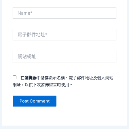
Name*
電
子
郵
件
網
地
站
址
網
*
址
在
瀏覽器
中儲存顯示名稱、電子郵件地址及個人網站
網址，以供下次發佈留言時使用。