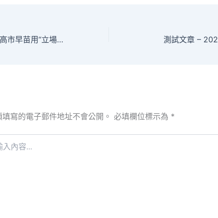
【視頻】交際部：高市早苗用“立場玩翻天飯店機場接送沒有變化”來應付敷衍，中方對此絕不接收
測試文章 – 2025-
須填寫的電子郵件地址不會公開。
必填欄位標示為
*