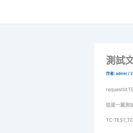
跳
至
主
要
內
容
測試文章
作者:
admin
/
2
requestId:
這是一篇測試文章
TC:TEST_T