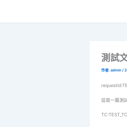
跳
至
主
要
內
容
測試文章
作者:
admin
/
2
requestId:
這是一篇測試文章
TC:TEST_T