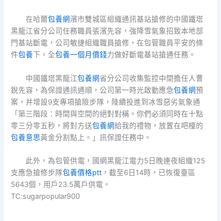
在哈爾
包養網
濱市雙城區組織通訊基站搶修的中國鐵塔
黑龍江省分公司任務職員張濱先容，強降雪氣象招致本地部
門基站斷電，公司敏捷組織職員搶修，在包管職員平安的條
件
包養
下，全
包養一個月價錢
力做好斷電基站搶通任務。
中國鐵塔黑龍江
包養網
省分公司收集監控中間擔任人曹
銳先容，為保證通訊通順，公司第一時光啟動應急
包養網
預
案，并增設9支專項搶險步隊，陸續投進到冰雪惡劣氣象通
「第三階段：時間與空間的絕對對稱。你們必須同時在十點
零三分零五秒，將對方送
包養網
給我的禮物，放置在吧檯的
包養意思
黃金分割點上。」訊保證任務中。
此外，為包管供電，國網黑龍江電力5日晚連夜組織125
支應急搶修步隊
包養價格ptt
，截至6日14時，已恢復臺區
5643個，用戶23.5萬戶供電。
TC:sugarpopular900