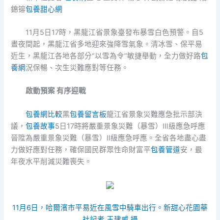
錦镕
包養甜心網
11月5日17時，黑龍江省景象臺發布暴雪白色預警。自5
晝夜間起，黑龍江省多地迎來強降雪氣象。清冰雪、保平易
近生，黑龍江各地各部分“以雪為令”敏捷舉動，全力做好路
包
養網
況保暢、次生災難應對等任務。
啟動預案 有序迎戰
包養網比較
黑
包養留言板
龍江省景象災難應急批示部決
議，
包養故事
5日17時將嚴重景象災難（暴雪）Ⅲ級應急呼應
晉陞為嚴重景象災難（暴雪）Ⅱ級應急呼應。全省各地盡心盡
力做好應對任務，確保國民群眾性命財富平
包養管道
安，最
年夜水平削減災難喪失。
11月6日，哈爾濱市平易近在風雪中騎車出行。新
甜心花園
華
社記者 王建威 攝