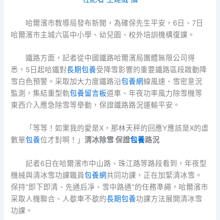
哈爾濱市教導局發布新聞，為確保先生平安，6日、7日
哈爾濱市主城六區中小學、幼兒園、校外培訓機構復課。
鐵路方面，記者從中國鐵路哈爾濱局團體無限公司得
悉，5日起哈鐵對
長期包養
受降雪影響的重要鐵路區段啟動降
雪白色預警。采取加大力度鐵路沿
包養網
線風速、雪密意況
監測，集結重型軌
包養留言板
道車、年夜功率風力除雪機等
東西介入應急除雪等舉動，保證鐵路路況運輸平安。
「等等！如果我的愛是X，那林天秤的回應Y應該是X的虛
數單
包養
位才對啊！」
清冰除雪 保證
包養
路況
記者6日在哈爾濱市中山路、珠江路等路段看到，年夜型
機械與清冰雪功課職員
包養網
共同功課，正在加緊清冰雪。
保持“即下即清、先通后凈、雪中路通”的任務準繩，哈爾濱市
采取人機聯合、人歇車不歇的
長期包養
功課方法展開清冰雪
功課。