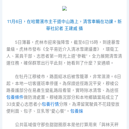
11月6日，在哈爾濱市主干道中山路上，清雪車輛在功課。新
華社記者 王建威 攝
5日薄暮，虎林市迎來強降雪，截至6日15時，到達暴雪
量級。虎林市發布《全平易近介入清冰雪建議書》，環衛工
人、黨員干部、志愿者第一時光上道“參戰”，全力展開清雪清
運任務，確保群眾出行平此刻，她看到了什麼？安通順。
在牡丹江穆棱市，路面結冰后被雪籠罩，非常濕滑。6日
起，本地一切客運班車停運。為保證途徑路況平安，穆棱公
路養護部分在易產生變亂路段看管，實時除冰清雪、為途徑
包養條件
做防滑處置。穆棱路況部分和本地鄉鎮當局成立了
33支愛心志愿者小
包養行情
分隊，為滯留駕駛員不花錢發放
便利面、包子、豆乳等“愛心餐”。
包養妹
公共區域值守那些甜甜圈原本是他打算用來「與林天秤