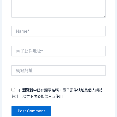
Name*
電
子
郵
件
網
地
站
址
網
*
址
在
瀏覽器
中儲存顯示名稱、電子郵件地址及個人網站
網址，以供下次發佈留言時使用。