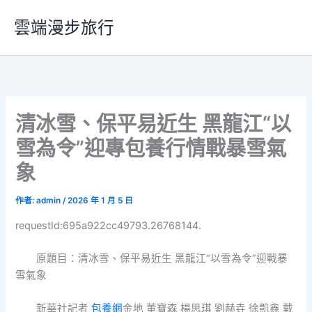
跳
雲端漫步旅行
至
主
要
內
容
清冰雪、保平易近生 黑龍江“以
雪為令”迎專包養行情戰暴雪氣
象
作者:
admin
/
2026 年 1 月 5 日
requestId:695a922cc49793.26768144.
原題目：清冰雪、保平易近生 黑龍江“以雪為令”迎戰暴
雪氣象
新華社記者
包養網
金地 董寶森 楊思琪 劉赫垚 徐凱鑫 戴