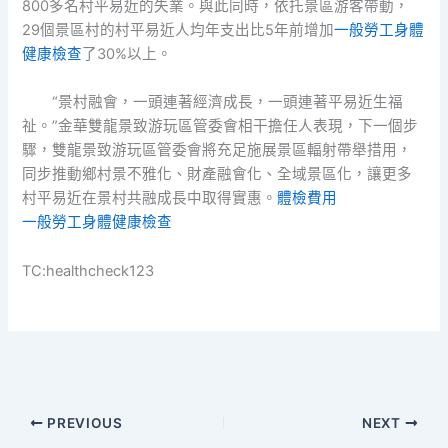
800多名村平易近的失業。與此同時，依托景區游客帶動，
29個景區村的村平易近人均年支出比5年前增加
一般勞工身體
健康檢查
了30%以上。
“景村融會，一頭連著經濟成長，一頭連著平易近生福
祉。”金華雙龍景致游玩區管委會相干擔任人表現，下一個步
驟，雙龍景致游玩區管委會將充足施展景區輻射帶舉措用，
同步推動鄉村景不雅化、財產融會化、全域景區化，讓更多
村平易近在景村共融成長中取得實惠。
體檢費用
一般勞工身體健康檢查
TC:healthcheck123
PREVIOUS
NEXT