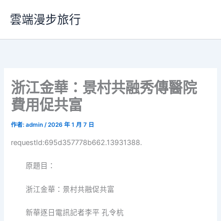
跳
雲端漫步旅行
至
主
要
內
容
浙江金華：景村共融秀傳醫院
費用促共富
作者:
admin
/
2026 年 1 月 7 日
requestId:695d357778b662.13931388.
原題目：
浙江金華：景村共融促共富
新華逐日電訊記者李平 孔令杭