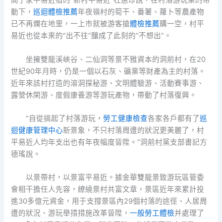
開了家平易近宿的“新村平易近”杜惠珍說，在村落游玩業的帶
動下，
巡迴體檢推薦
年夜嶺村的筍干、番薯、蘿卜等農產物
已不再爛在地里，一上市就被游客搶
體檢推薦
購一空，村平
易近也從本來的“出不往”釀成了此刻的“不想出”。
坐擁雙龍溪峽谷、二仙洞等景不雅資本的洞前村，在20
世紀90年月時，仍是一個以石灰、礦業等財產為主的村落。
近年來該村打造的溶洞探秘游、文明體驗游、活動賽事游、
露營休閑游、度假康養游等游玩產物，帶動了村落復興。
“自從搞起了村落游玩，
勞工健康檢查
各家各戶都有了
巡
迴健康管理中心
新景象，不只村落周遭的狀況更美麗了，村
平易近人均年支出也有年夜幅度晉陞。”洞前村黨支部書記方
德瑤說。
以景帶村，以景富平易近。據金華雙龍景致游玩區管委
會相干擔任人先容，繚繞景村共富文章，景區近年來累計投
進30多億元資金，用于支撐景區內29個村落的途徑、人居周
遭的狀況、游玩舉措措施改革晉陞，
一般勞工體檢
并處理了