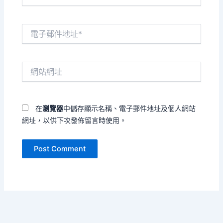
電
子
郵
件
網
地
站
址
網
*
址
在
瀏覽器
中儲存顯示名稱、電子郵件地址及個人網站
網址，以供下次發佈留言時使用。