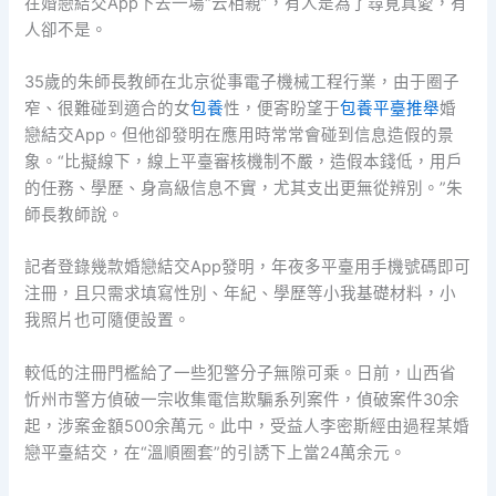
在婚戀結交App下去一場“云相親”，有人是為了尋覓真愛，有
人卻不是。
35歲的朱師長教師在北京從事電子機械工程行業，由于圈子
窄、很難碰到適合的女
包養
性，便寄盼望于
包養平臺推舉
婚
戀結交App。但他卻發明在應用時常常會碰到信息造假的景
象。“比擬線下，線上平臺審核機制不嚴，造假本錢低，用戶
的任務、學歷、身高級信息不實，尤其支出更無從辨別。”朱
師長教師說。
記者登錄幾款婚戀結交App發明，年夜多平臺用手機號碼即可
注冊，且只需求填寫性別、年紀、學歷等小我基礎材料，小
我照片也可隨便設置。
較低的注冊門檻給了一些犯警分子無隙可乘。日前，山西省
忻州市警方偵破一宗收集電信欺騙系列案件，偵破案件30余
起，涉案金額500余萬元。此中，受益人李密斯經由過程某婚
戀平臺結交，在“溫順圈套”的引誘下上當24萬余元。