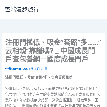
跳
雲端漫步旅行
至
主
要
內
容
注冊門檻低、吸金”套路”多……”
云相親”靠譜嗎? _ 中國成長門
戶查包養網－國度成長門戶
作者:
admin
/
2025 年 3 月 21 日
注冊門檻低、吸金“套路”多、信息真假難辨
疫情時代，相親沒有結束，而是更多地從“線下”轉到“線上”。
包含“珍重”“伊對”等在內的多款婚戀結交App下載量和應用人
數激增。年夜數據疾速婚配、錄像直播互動、紅娘牽線、互
贈禮品……推翻傳統的新型相親形式讓浩繁年夜齡獨身男女伎