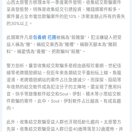
山西太原警方梳理本年一季度案件發明，收集結交欺騙案件
呈高發態勢，特殊是收集結交引誘投資、賭錢類案件較多，
案件量占全市電信欺騙案件的近10%，涉案金額占所有的喪失
的30%以上。
此類案件凡是
包養網 花圃
被稱為“殺豬盤”，犯法嫌疑人把受
益人稱為“豬”，稱結交東西為“豬槽”，稱聊天腳本為“豬飼
料”，稱愛情為“養豬”，把欺騙叫“殺豬”。
警方剖析，曩昔收集結交欺騙多是經由過程珍重網、世紀佳
緣等老牌婚戀網站，但近年來各類結交平臺紛紜上線，魚龍
混淆，老牌婚戀網站的案件占比急速減少，而探探、陌陌等
年夜熱的結交軟件成為犯法分子的主陣地，還呈現了應用抖
音、快手等錄像軟件結交和Soul、伊對、積木等小眾結交軟
件欺騙的案件，此中，Soul、伊對軟件占比擬高，有成長趨
向。
此外，收集結交欺騙受益人群也浮現低齡化趨向。太原警方
先容，收集結交欺騙受益人群已從40歲降落至32歲擺佈，并