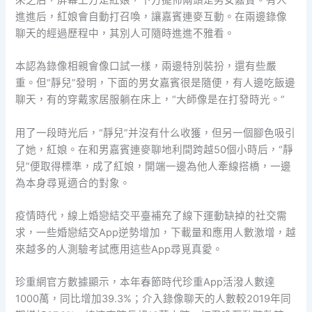
進進后，紅娘會自動打召喚，讓嘉賓連麥互動。在兩邊錄像
聊天的經過歷程中，其別人可隨時進進不雅看。
本認為錄像相親會像口試一樣，兩邊特別裝扮，還有些嚴
重。但“靜兒”發明，下面的男女嘉賓很是隨便，有人邊吃飯邊
聊天，有的穿戴家居服躺在床上，“大師像是在打發時光。”
用了一段時光后，“靜兒”并沒有什么收獲，但另一個腳色吸引
了她，紅娘。在和男嘉賓連麥聊地利間跨越50個小時后，“靜
兒”便取得標準，成了紅娘，開端一邊為他人牽線搭橋，一邊
為本身尋覓適合的對象。
疫情時代，線上婚戀結交平臺補充了線下運動缺掉的社交需
求，一些婚戀結交App逆勢增加，下載量和應用人數激增，越
來越多的人測驗考試應用這些App尋覓真愛。
珍重網官方數據顯示，本年春節時代珍重App活潑人數達
1000萬，同比增加39.3%；介入錄像聊天的人數較2019年同