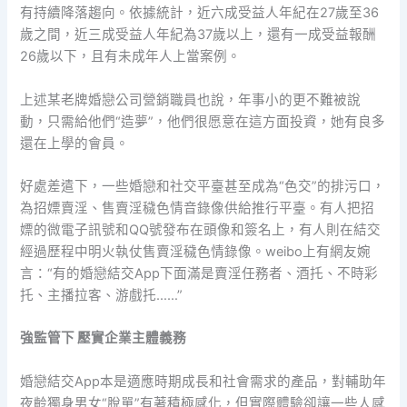
有持續降落趨向。依據統計，近六成受益人年紀在27歲至36
歲之間，近三成受益人年紀為37歲以上，還有一成受益報酬
26歲以下，且有未成年人上當案例。
上述某老牌婚戀公司營銷職員也說，年事小的更不難被說
動，只需給他們“造夢”，他們很愿意在這方面投資，她有良多
還在上學的會員。
好處差遣下，一些婚戀和社交平臺甚至成為“色交”的排污口，
為招嫖賣淫、售賣淫穢色情音錄像供給推行平臺。有人把招
嫖的微電子訊號和QQ號發布在頭像和簽名上，有人則在結交
經過歷程中明火執仗售賣淫穢色情錄像。weibo上有網友婉
言：“有的婚戀結交App下面滿是賣淫任務者、酒托、不時彩
托、主播拉客、游戲托……”
強監管下 壓實企業主體義務
婚戀結交App本是適應時期成長和社會需求的產品，對輔助年
夜齡獨身男女“脫單”有著積極感化，但實際體驗卻讓一些人感