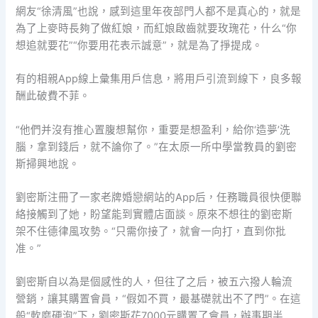
網友“徐清風”也說，感到這里年夜部門人都不是真心的，就是
為了上麥時長夠了做紅娘，而紅娘啟齒就要玫瑰花，什么“你
想追就要花”“你要用花表示誠意”，就是為了掙提成。
有的相親App線上彙集用戶信息，將用戶引流到線下，良多報
酬此破費不菲。
“他們并沒有推心置腹想幫你，重要是想盈利，給你‘造夢’洗
腦，拿到錢后，就不論你了。”在太原一所中學當教員的劉密
斯掃興地說。
劉密斯注冊了一家老牌婚戀網站的App后，任務職員很快便聯
絡接觸到了她，盼望能到實體店面談。原來不想往的劉密斯
架不住德律風攻勢。“只需你接了，就會一向打，直到你批
准。”
劉密斯自以為是個感性的人，但往了之后，被五六撥人輪流
營銷，讓其購置會員，“假如不買，最基礎就出不了門”。在這
般“軟磨硬泡”下，劉密斯花7000元購置了會員，辦事期半