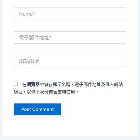
Name*
電
子
郵
件
網
地
站
址
網
*
址
在
瀏覽器
中儲存顯示名稱、電子郵件地址及個人網站
網址，以供下次發佈留言時使用。