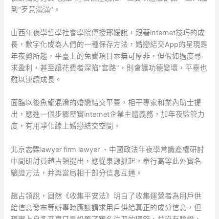
到“歹意滿滿”。
山西年夜學哲學社會學院傳授邢媛說，跟著internet技巧的成
長，數字化成為人們的一種保存方法，婚戀結交App的呈現是
年夜勢所趨，平臺上的免費項目本無可厚非，但假如過度尋
求盈利，甚至讓花費者深陷“套路”，則會讓功德變壞，平臺也
難以連續成長。
面臨以後魚龍混淆的婚戀結交平臺，相干專家和業內助士提
出，應進一個步驟壓實internet企業主體義務，加年夜監管力
度，有用凈化線上婚戀結交空間。
北京志霖lawyer firm lawyer 、中國政法年夜學常識產權研討
中間研討員趙占領提出，應從泉源抓起，奉行高等此外實名
驗證方法，并與當局相干部分信息互通。
趙占領說，固然《收集平安法》明白了收集運營者為用戶供
給信息發布等辦事時應該請求用戶供給真正的成分信息，但