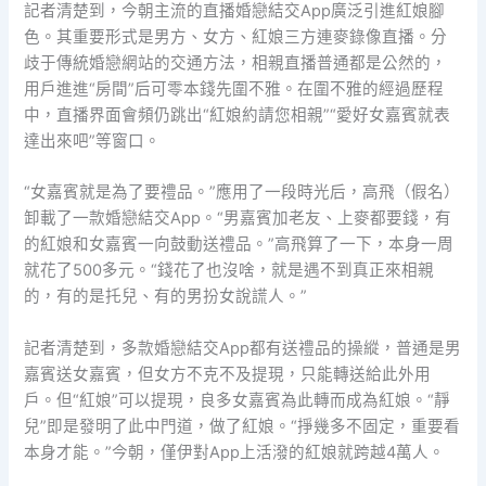
記者清楚到，今朝主流的直播婚戀結交App廣泛引進紅娘腳
色。其重要形式是男方、女方、紅娘三方連麥錄像直播。分
歧于傳統婚戀網站的交通方法，相親直播普通都是公然的，
用戶進進“房間”后可零本錢先圍不雅。在圍不雅的經過歷程
中，直播界面會頻仍跳出“紅娘約請您相親”“愛好女嘉賓就表
達出來吧”等窗口。
“女嘉賓就是為了要禮品。”應用了一段時光后，高飛（假名）
卸載了一款婚戀結交App。“男嘉賓加老友、上麥都要錢，有
的紅娘和女嘉賓一向鼓動送禮品。”高飛算了一下，本身一周
就花了500多元。“錢花了也沒啥，就是遇不到真正來相親
的，有的是托兒、有的男扮女說謊人。”
記者清楚到，多款婚戀結交App都有送禮品的操縱，普通是男
嘉賓送女嘉賓，但女方不克不及提現，只能轉送給此外用
戶。但“紅娘”可以提現，良多女嘉賓為此轉而成為紅娘。“靜
兒”即是發明了此中門道，做了紅娘。“掙幾多不固定，重要看
本身才能。”今朝，僅伊對App上活潑的紅娘就跨越4萬人。