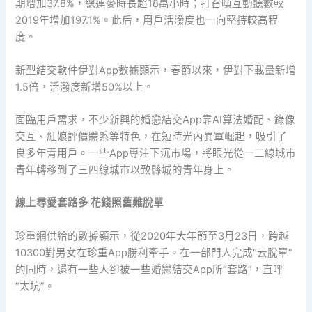
期增加37.8%，總連麥時長超18萬小時；打召喚互動聽數較
2019年增加197.1%。此后，用戶活潑度也一向堅持較高程
度。
新型結交軟件伊對App數據顯示，春節以來，伊對下載量新增
1.5倍，活潑度新增50%以上。
面臨用戶需求，不少新興的婚戀結交App靠AI算法婚配、錄像
交互、紅娘評價體系等特色，在短時光內異軍崛起，吸引了
良多年青用戶。一些App專注下沉市場，將眼光從一二線城市
青年轉移到了三四線城市以致縣城的青年身上。
線上尋愛套路多 花錢照舊難脫單
珍重網供給的數據顯示，從2020年大年節至3月23日，跨越
10300對男女在珍重App勝利牽手。在一部門人完成“云脫單”
的同時，還有一些人卻被一些婚戀結交App所“套路”，直呼
“太坑”。