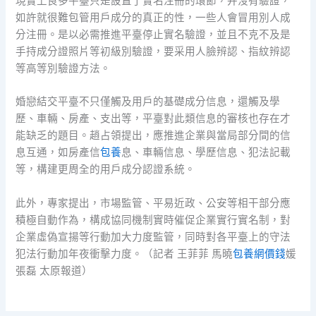
現實上良多平臺只是設置了實名注冊的環節，并沒有驗證，
如許就很難包管用戶成分的真正的性，一些人會冒用別人成
分注冊。是以必需推進平臺停止實名驗證，並且不克不及是
手持成分證照片等初級別驗證，要采用人臉辨認、指紋辨認
等高等別驗證方法。
婚戀結交平臺不只僅觸及用戶的基礎成分信息，還觸及學
歷、車輛、房產、支出等，平臺對此類信息的審核也存在才
能缺乏的題目。趙占領提出，應推進企業與當局部分間的信
息互通，如房產信
包養
息、車輛信息、學歷信息、犯法記載
等，構建更周全的用戶成分認證系統。
此外，專家提出，市場監管、平易近政、公安等相干部分應
積極自動作為，構成協同機制實時催促企業實行實名制，對
企業虛偽宣揚等行動加大力度監管，同時對各平臺上的守法
犯法行動加年夜衝擊力度。（記者 王菲菲 馬曉
包養網價錢
媛
張磊 太原報道）