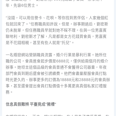
年，先容6位男士。
“沒錢，可以用信譽卡、花唄。等你找到男伴侶，人家幾個紅
包就回來了。”任務職員如許說。但是，辦事期過后，劉密斯
仍未脫單，但任務職員早就對她不睬不理。在與一位男嘉賓
聊地利，劉密斯才了解，凡是都是女方花錢買會員，男嘉賓
是不花錢相親，甚至有些人就是“托兒”。
一名婚戀網站營銷職員流露，婚介行業是暴利行業。她所任
職的公司，會員進會起步價是6888元，僅供給兩個月的婚介
辦事。她坦言這個品級的會員普通不會獲得公司器重，年夜
部門會員到期后還會被引誘續費。他們會盡量壓服會員打點
時光更久的、辦事更多的訂價為18888元和28888元的會員辦
事，甚至還會提出會員打點價值十多萬更高真個私家訂禮服
務。
信息真假難辨 平臺竟成“豬槽”