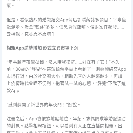
癢。
但是，看似熱烈的婚戀結交App背后卻隱藏諸多題目：平臺魚
龍混淆、吸金“套路”多多、信息真假難辨、侵財案件頻發……
云相親，究竟靠不靠譜？
相親App逆勢增加 形式立異市場下沉
“年事越年夜越孤獨，沒人陪我措辭……好在有了它！”不久
前，38歲的“靜兒”在某短錄像平臺上看到了一則婚戀結交App
市場行銷。由於社交圈太小，相助先容的人越來越少，再加
上疫情時代會晤不便利，抱著試一試的心態，“靜兒”下載了這
款App。
“感到翻開了新世界的年夜門！”她說。
注冊之后，App會依據地點地位、年紀、求偶請求等婚配適合
的對象。點擊相親按鈕，可以看到有人正在直播間相親，出
來之后，屏幕上方是紅娘，下方擺佈兩頭是男女嘉賓。有人