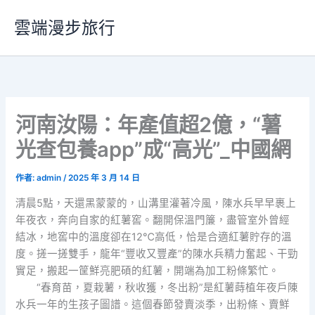
跳
雲端漫步旅行
至
主
要
內
容
河南汝陽：年產值超2億，“薯
光查包養app”成“高光”_中國網
作者:
admin
/
2025 年 3 月 14 日
清晨5點，天還黑蒙蒙的，山溝里灌著冷風，陳水兵早早裹上
年夜衣，奔向自家的紅薯窖。翻開保溫門簾，盡管室外曾經
結冰，地窖中的溫度卻在12℃高低，恰是合適紅薯貯存的溫
度。搓一搓雙手，龍年“豐收又豐產”的陳水兵精力奮起、干勁
實足，搬起一筐鮮亮肥碩的紅薯，開端為加工粉條繁忙。
“春育苗，夏栽薯，秋收獲，冬出粉”是紅薯蒔植年夜戶陳
水兵一年的生孩子圖譜。這個春節發賣淡季，出粉條、賣鮮