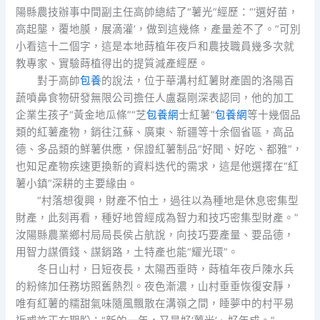
陽縣農技辦事中間副主任高帥總結了“薯光”經歷：“‘選好苗，
高起壟，覆地膜，展滴灌’，做到這幾條，產量差不了。”可別
小看這十二個字，這是本地蒔植年夜戶和農技職員幾多次就
教專家、實驗蒔植得出的提質減產經歷。
對于高帥
包養
的說法，位于華溝村紅薯財產園的洛陽百
蔬噴鼻食物研發無限公司擔任人盧磊剛深表認同，他的加工
企業生孩子“黃金地瓜條”“芝
包養網
士紅薯”
包養網
等十幾個品
類的紅薯產物，銷往江蘇、廣東、新疆等十余個省區，高品
德、多品類的鮮薯供應，保證紅薯制品“好聞、好吃、都雅”，
也知足產物疾速更換新的資料迭代的需求，這是他選擇在“紅
薯小鎮”深耕的主要緣由。
“村落想復興，財產不怕土，過往以為種地是休息密集型
財產，此刻再看，種好地曾經成為智力和技巧密集型財產。”
汝陽縣農業鄉村局局長侯占航說，向技巧要產量、要品德，
用智力謀價錢、謀銷路，土特產也能“耀光環”。
冬日山村，日短夜長，太陽西垂時，蒔植年夜戶陳水兵
的粉條加任務坊照舊熱烈。夜色漸濃，山村垂垂恢復安靜，
唯有紅薯的糯甜氣味隨風飄散在溝嶺之間，睡夢中的村平易