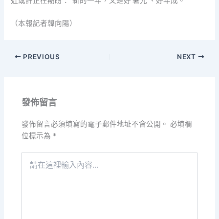
近或許正在期盼：“新的一年，又是好‘薯光’、好年成。”
（本報記者韓向陽）
PREVIOUS
NEXT
發佈留言
發佈留言必須填寫的電子郵件地址不會公開。
必填欄
位標示為
*
請
在
這
裡
輸
入
內