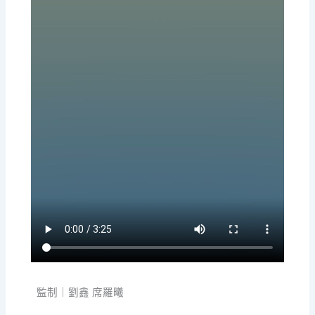
監制｜劉鑫 席羅曦