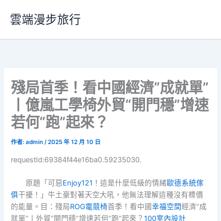
跳
雲端漫步旅行
至
主
要
內
容
殘局首季！看中國經濟“成就單”
丨億嵐工學椅外貿“開門穩”增速
若何“跑”起來？
作者:
admin
/
2025 年 12 月 10 日
requestId:69384f44e16ba0.59235030.
原題「可惡
Enjoy121
！這是什麼低級的情緒
歐德系統傢
俱
干擾！」牛土豪對著天空大吼，他無法理解這種沒有標價
的能量。目：殘局
ROG電競椅
首季！看中國
幸福空間
經濟“成
就單”丨外貿“開門穩”增速若何“跑”起來？
100室內設計