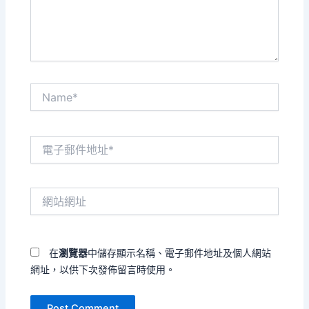
容...
Name*
電
子
郵
件
網
地
站
址
網
*
址
在
瀏覽器
中儲存顯示名稱、電子郵件地址及個人網站
網址，以供下次發佈留言時使用。