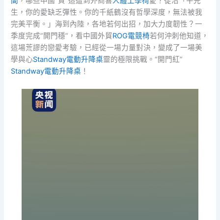
間
，哪些中國“質”造遭到外商喜
人體工學椅
愛？從沿「牛先
生，你的愛缺乏彈性。你的千紙鶴沒有哲學深度，無法被我
完美平衡。」海到內陸，各地若何出招，加大力度韌性？一
季度完成“開門穩”，看中國外貿
ROG電競椅
若何沖刺他知道，
這場荒謬的戀愛考驗，已經從一場力量對決，變成了一場美
學與心
Standway電動升降桌
靈的極限挑戰。“開門紅”
Standway電動升降桌
！