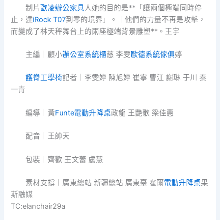
制片
歐凌辦公家具
人她的目的是**「讓兩個極端同時停
止，達
iRock T07
到零的境界」。｜他們的力量不再是攻擊，
而變成了林天秤舞台上的兩座極端背景雕塑**。王宇
主編｜顧小
辦公室系統櫃
慈 李雯
歐德系統傢俱
婷
護脊工學椅
記者｜李雯婷 陳旭婷 崔寧 曹江 謝琳 于川 秦
一青
編導｜黃
Funte電動升降桌
政龍 王艷歌 梁佳惠
配音｜王帥天
包裝｜齊歡 王文蕾 盧慧
素材支撐｜廣東總站 新疆總站 廣東臺 霍爾
電動升降桌
果
斯融媒
TC:elanchair29a