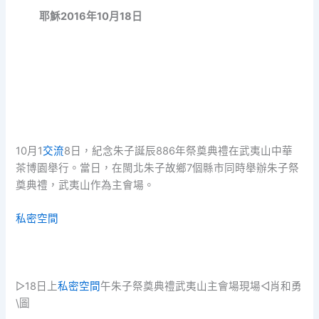
耶穌2016年10月18日
10月1
交流
8日，紀念朱子誕辰886年祭奠典禮在武夷山中華
茶博園舉行。當日，在閩北朱子故鄉7個縣市同時舉辦朱子祭
奠典禮，武夷山作為主會場。
私密空間
▷18日上
私密空間
午朱子祭奠典禮武夷山主會場現場◁肖和勇
\圖