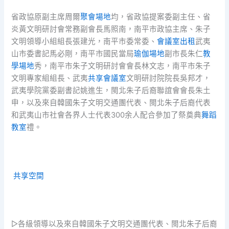
省政協原副主席周爾
聚會場地
均，省政協提案委副主任、省
炎黃文明研討會常務副會長馬照南，南平市政協主席、朱子
文明領導小組組長張建光，南平市委常委、
會議室出租
武夷
山市委書記馬必剛，南平市國民當局
瑜伽場地
副市長朱仁
教
學場地
秀，南平市朱子文明研討會會長林文志，南平市朱子
文明專家組組長、武夷
共享會議室
文明研討院院長吳邦才，
武夷學院黨委副書記姚進生，閩北朱子后裔聯誼會會長朱土
申，以及來自韓國朱子文明交通團代表、閩北朱子后裔代表
和武夷山市社會各界人士代表300余人配合參加了祭奠典
舞蹈
教室
禮。
共享空間
▷各級領導以及來自韓國朱子文明交通團代表、閩北朱子后裔