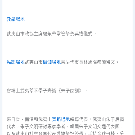
教學場地
武夷山市政協主席楊永華掌管祭奠典禮儀式。
舞蹈場地
武夷山市
瑜伽場地
當局代市長林旭陽恭讀祭文。
會場上武夷莘莘學子齊誦《朱子家訓》。
來自省、南溫和武夷山
舞蹈場地
領導代表，武夷山朱子后裔
代表，朱子文明研討專家學者，韓國朱子文明交通代表團，
以及武夷山社會各界代表肩披祭祀綬帶，手持金秋丹桂，分