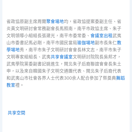
省政協原副主席周爾
聚會場地
均，省政協提案委副主任、省
炎黃文明研討會常務副會長馬照南，南平市政協主席、朱子
文明領導小組組長張建光，南平市委常委、
會議室出租
武夷
山市委書記馬必剛，南平市國民當局
瑜伽場地
副市長朱仁
教
學場地
秀，南平市朱子文明研討會會長林文志，南平市朱子
文明專家組組長、武夷
共享會議室
文明研討院院長吳邦才，
武夷學院黨委副書記姚進生，閩北朱子后裔聯誼會會長朱土
申，以及來自韓國朱子文明交通團代表、閩北朱子后裔代表
和武夷山市社會各界人士代表300余人配合參加了祭奠典
舞蹈
教室
禮。
共享空間