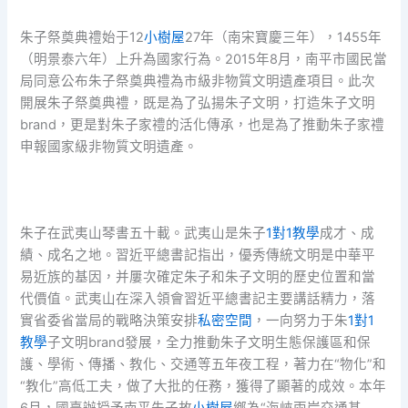
朱子祭奠典禮始于12
小樹屋
27年（南宋寶慶三年），1455年
（明景泰六年）上升為國家行為。2015年8月，南平市國民當
局同意公布朱子祭奠典禮為市級非物質文明遺產項目。此次
開展朱子祭奠典禮，既是為了弘揚朱子文明，打造朱子文明
brand，更是對朱子家禮的活化傳承，也是為了推動朱子家禮
申報國家級非物質文明遺產。
朱子在武夷山琴書五十載。武夷山是朱子
1對1教學
成才、成
績、成名之地。習近平總書記指出，優秀傳統文明是中華平
易近族的基因，并屢次確定朱子和朱子文明的歷史位置和當
代價值。武夷山在深入領會習近平總書記主要講話精力，落
實省委省當局的戰略決策安排
私密空間
，一向努力于朱
1對1
教學
子文明brand發展，全力推動朱子文明生態保護區和保
護、學術、傳播、教化、交通等五年夜工程，著力在“物化”和
“教化”高低工夫，做了大批的任務，獲得了顯著的成效。本年
6月，國臺辦授予南平朱子故
小樹屋
鄉為“海峽兩岸交通基