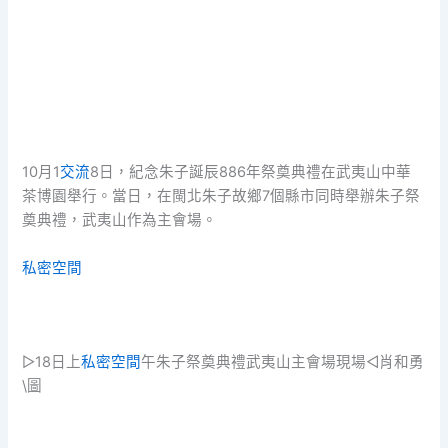
10月1
交流
8日，紀念朱子誕辰886年祭奠典禮在武夷山中華
茶博園舉行。當日，在閩北朱子故鄉7個縣市同時舉辦朱子祭
奠典禮，武夷山作為主會場。
私密空間
▷18日上
私密空間
午朱子祭奠典禮武夷山主會場現場◁肖和勇
\圖