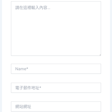
請
在
這
裡
輸
入
內
容...
Name*
電
子
郵
件
網
地
站
址