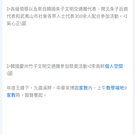
▷各級領導以及來自韓國朱子文明交通團代表、閩北朱子后裔
代表和武夷山市社會各界人士代表300余人配合參加活動。◁
吳心正\圖
▷韓國慶州竹子文明交通團參加祭奠活動◁李南軒
個人空間
\圖
年夜王峰下，九曲溪畔，中華茶博園
家教
內，上午
教學場地
9
家教
時，鼓聲響起。