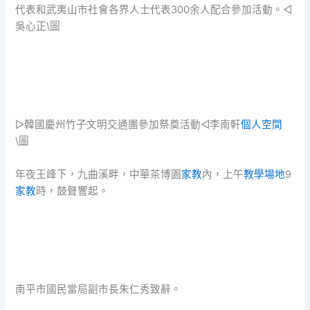
代表和武夷山市社會各界人士代表300余人配合參加活動。◁
吳心正\圖
▷韓國慶州竹子文明交通團參加祭奠活動◁李南軒
個人空間
\圖
年夜王峰下，九曲溪畔，中華茶博園
家教
內，上午
教學場地
9
家教
時，鼓聲響起。
南平市國民當局副市長朱仁秀致辭。