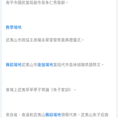
南平市國民當局副市長朱仁秀致辭。
教學場地
武夷山市政協主席楊永華掌管祭奠典禮儀式。
舞蹈場地
武夷山市
瑜伽場地
當局代市長林旭陽恭讀祭文。
會場上武夷莘莘學子齊誦《朱子家訓》。
來自省、南溫和武夷山
舞蹈場地
領導代表，武夷山朱子后裔