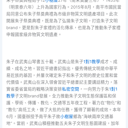
朱子祭奠典禮始于12
小樹屋
27年（南宋寶慶三年），1455年
（明景泰六年）上升為國家行為。2015年8月，南平市國民當
局同意公布朱子祭奠典禮為市級非物質文明遺產項目。此次
開展朱子祭奠典禮，既是為了弘揚朱子文明，打造朱子文明
brand，更是對朱子家禮的活化傳承，也是為了推動朱子家禮
申報國家級非物質文明遺產。
朱子在武夷山琴書五十載。武夷山是朱子
1對1教學
成才、成
績、成名之地。習近平總書記指出，優秀傳統文明是中華平
易近族的基因，并屢次確定朱子和朱子文明的歷史位置和當
代價值。武夷山在深入領會習近平總書記主要講話精力，落
實省委省當局的戰略決策安排
私密空間
，一向努力于朱
1對1
教學
子文明brand發展，全力推動朱子文明生態保護區和保
護、學術、傳播、教化、交通等五年夜工程，著力在“物化”和
“教化”高低工夫，做了大批的任務，獲得了顯著的成效。本年
6月，國臺辦授予南平朱子故
小樹屋
鄉為“海峽兩岸交通基
地”。當前，武夷山積極推動五夫朱子文明生態園建設，加年