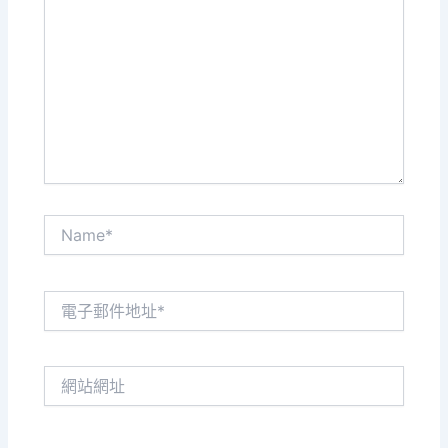
這
裡
輸
入
內
容...
Name*
電
子
郵
件
網
地
站
址
網
*
址