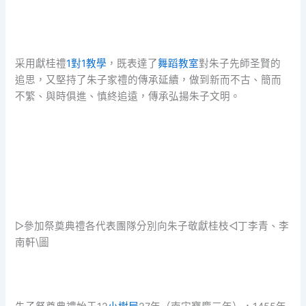
采用獻桂禮
1對1教學
，既表達了
舞蹈教室
對朱子先師圣賢的
追思，又堅持了朱子家禮的傳承延續，做到新而不古、簡而
不繁、與時俱進、慎終追遠，傳承弘揚朱子文明。
▷參加祭奠典禮各代表團隊分別向朱子敬獻桂枝◁丁李青、李
南軒\圖