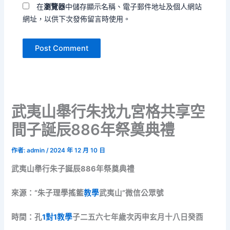
在
瀏覽器
中儲存顯示名稱、電子郵件地址及個人網站
網址，以供下次發佈留言時使用。
武夷山舉行朱找九宮格共享空
間子誕辰886年祭奠典禮
作者:
admin
/
2024 年 12 月 10 日
武夷山舉行朱子誕辰886年祭奠典禮
來源：“朱子理學搖籃
教學
武夷山”微信公眾號
時間：孔
1對1教學
子二五六七年歲次丙申玄月十八日癸酉