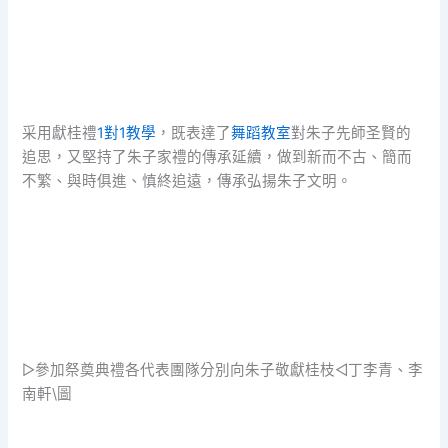
采用獻桂禮
1對1教學
，既表達了
舞蹈教室
對朱子先師圣賢的
追思，又堅持了朱子家禮的傳承延續，做到新而不古、簡而
不繁、與時俱進、慎終追遠，傳承弘揚朱子文明。
▷參加祭奠典禮各代表團隊分別向朱子敬獻桂枝◁丁李青、李
南軒\圖