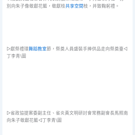
別向朱子像敬獻花籃，敬獻桂
共享空間
枝，并致鞠躬禮。
▷獻祭禮環
舞蹈教室
節，祭奠人員盛裝手捧供品走向祭奠臺◁
丁李青\圖
▷省政協提案委副主任、省炎黃文明研討會常務副會長馬照南
向朱子敬獻花籃◁丁李青\圖