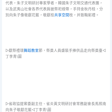
代表，朱子文明研討專家學者，韓國朱子文明交通代表團，
以及武夷山社會各界代表肩披祭祀綬帶，手持金秋丹桂，分
別向朱子像敬獻花籃，敬獻桂
共享空間
枝，并致鞠躬禮。
▷獻祭禮環
舞蹈教室
節，祭奠人員盛裝手捧供品走向祭奠臺◁
丁李青\圖
▷省政協提案委副主任、省炎黃文明研討會常務副會長馬照南
向朱子敬獻花籃◁丁李青\圖