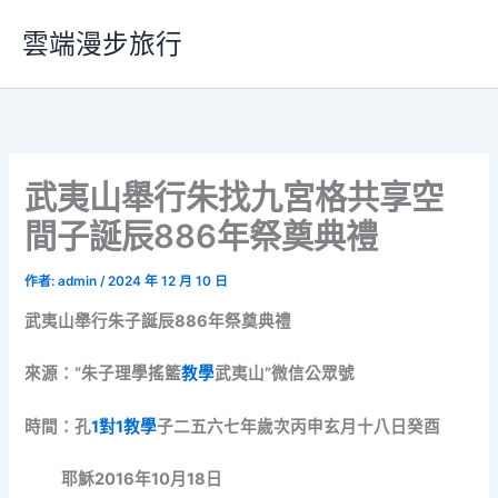
跳
雲端漫步旅行
至
主
要
內
容
武夷山舉行朱找九宮格共享空
間子誕辰886年祭奠典禮
作者:
admin
/
2024 年 12 月 10 日
武夷山舉行朱子誕辰886年祭奠典禮
來源：“朱子理學搖籃
教學
武夷山”微信公眾號
時間：孔
1對1教學
子二五六七年歲次丙申玄月十八日癸酉
耶穌2016年10月18日