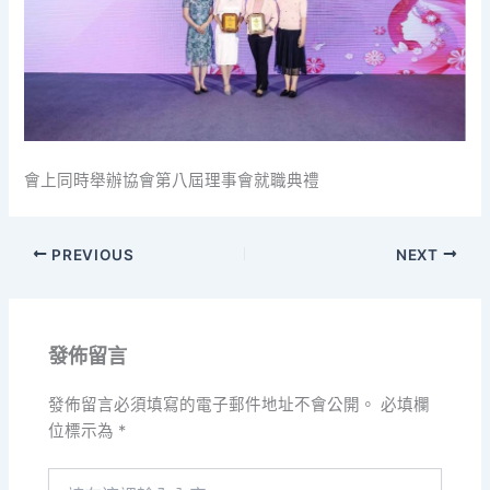
會上同時舉辦協會第八屆理事會就職典禮
PREVIOUS
NEXT
發佈留言
發佈留言必須填寫的電子郵件地址不會公開。
必填欄
位標示為
*
請