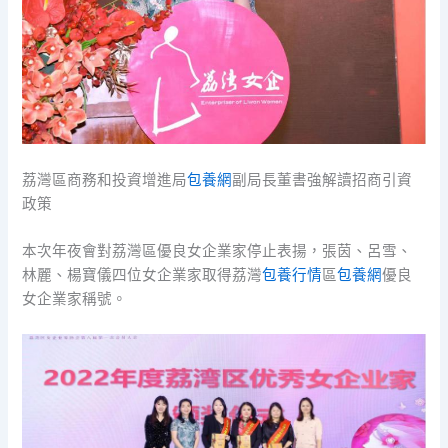
荔灣區商務和投資增進局
包養網
副局長董書強解讀招商引資
政策
本次年夜會對荔灣區優良女企業家停止表揚，張茵、呂雪、
林麗、楊寶儀四位女企業家取得荔灣
包養行情
區
包養網
優良
女企業家稱號。