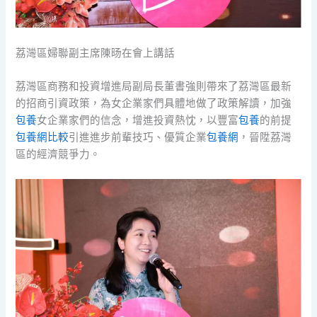
荔灣區婦聯副主席陳旸在會上講話
荔灣區商務和投資增進局副局長董書強則帶來了荔灣區最新
的招商引資政策，為女企業家們具體地做了政策解讀，加強
包養
女企業家們的信念，增進投資熱忱，以豐富
包養
的前提
包養網比較
引進進步前輩技巧、優質企業
包養網
，晉陞荔灣
區的經濟競爭力。