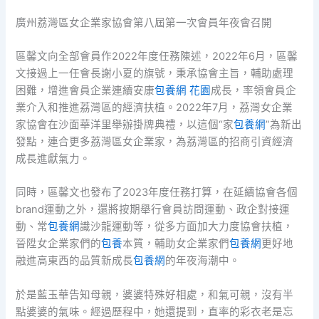
廣州荔灣區女企業家協會第八屆第一次會員年夜會召開
區馨文向全部會員作2022年度任務陳述，2022年6月，區馨
文接過上一任會長謝小夏的旗號，秉承協會主旨，輔助處理
困難，增進會員企業連續安康
包養網 花園
成長，率領會員企
業介入和推進荔灣區的經濟扶植。2022年7月，荔灣女企業
家協會在沙面華洋里舉辦掛牌典禮，以這個“家
包養網
”為新出
發點，連合更多荔灣區女企業家，為荔灣區的招商引資經濟
成長進獻氣力。
同時，區馨文也發布了2023年度任務打算，在延續協會各個
brand運動之外，還將按期舉行會員訪問運動、政企對接運
動、常
包養網
識沙龍運動等，從多方面加大力度協會扶植，
晉陞女企業家們的
包養
本質，輔助女企業家們
包養網
更好地
融進高東西的品質新成長
包養網
的年夜海潮中。
於是藍玉華告知母親，婆婆特殊好相處，和氣可親，沒有半
點婆婆的氣味。經過歷程中，她還提到，直率的彩衣老是忘