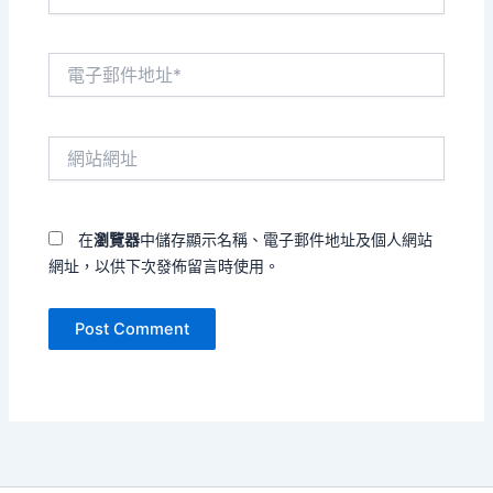
電
子
郵
件
網
地
站
址
網
*
址
在
瀏覽器
中儲存顯示名稱、電子郵件地址及個人網站
網址，以供下次發佈留言時使用。