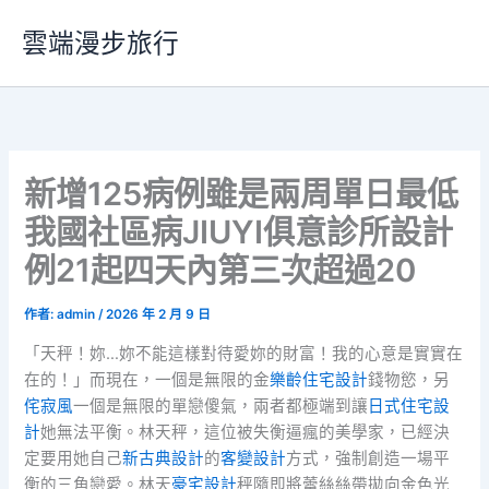
跳
雲端漫步旅行
至
主
要
內
容
新增125病例雖是兩周單日最低
我國社區病JIUYI俱意診所設計
例21起四天內第三次超過20
作者:
admin
/
2026 年 2 月 9 日
「天秤！妳…妳不能這樣對待愛妳的財富！我的心意是實實在
在的！」而現在，一個是無限的金
樂齡住宅設計
錢物慾，另
侘寂風
一個是無限的單戀傻氣，兩者都極端到讓
日式住宅設
計
她無法平衡。林天秤，這位被失衡逼瘋的美學家，已經決
定要用她自己
新古典設計
的
客變設計
方式，強制創造一場平
衡的三角戀愛。林天
豪宅設計
秤隨即將蕾絲絲帶拋向金色光