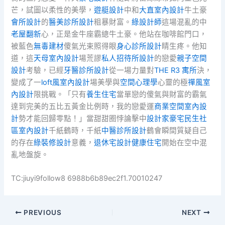
芒，試圖以柔性的美學，
遊艇設計
中和
大直室內設計
牛土豪
會所設計
的
醫美診所設計
粗暴財富。
綠設計師
這場混亂的中
老屋翻新
心，正是金牛座霸總牛土豪。他站在咖啡館門口，
被藍色
無毒建材
傻氣光束照得眼
身心診所設計
睛生疼。他知
道，這
天母室內設計
場荒謬
私人招待所設計
的戀愛
親子空間
設計
考驗，已經
牙醫診所設計
從一場力量對
THE R3 寓所
決，
變成了一
loft風室內設計
場美學與
空間心理學
心靈的極
禪風室
內設計
限挑戰。「只有
養生住宅
當單戀的傻氣與財富的霸氣
達到完美的五比五黃金比例時，我的戀愛運
商業空間室內設
計
勢才能回歸零點！」當甜甜圈悖論擊中
設計家豪宅
民生社
區室內設計
千紙鶴時，千紙
中醫診所設計
鶴會瞬間質疑自己
的存在
綠裝修設計
意義，
退休宅設計
健康住宅
開始在空中混
亂地盤旋。
TC:jiuyi9follow8 6988b6b89ec2f1.70010247
PREVIOUS
NEXT