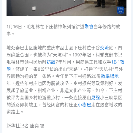
1月16日，毛相林在下庄精神陈列馆讲述
聚會
当年修路的故
事。
地处秦巴山区腹地的重庆市巫山县下庄村位于谷
交流
底，四
周绝壁合围，也被称为“天坑村”。1997年起，村党支部书记
毛相林带领村民历时
訪談
7年时间，用简易工具和双手
1對1教
學
，修建了一条8公里长的出山“天路”，打通了“天坑村”与外
界顺畅沟通的第一条路。今年是下庄村通路20周
教學場地
年，近些年村庄也因为脱贫攻坚、乡村振兴等政策利好，发
展起了旅游业、柑橘产业、非遗文化产业等。如今，下庄村
被评为全国乡村旅游重点村，一条连接巫山
見證
小三峡景区
的道路即将竣工，曾经闭塞的村庄正
小樹屋
走在致富增收的
道路上。
新华社记者 唐奕 摄