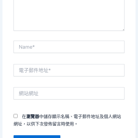
內
容...
Name*
電
子
郵
件
網
地
站
址
網
*
址
在
瀏覽器
中儲存顯示名稱、電子郵件地址及個人網站
網址，以供下次發佈留言時使用。