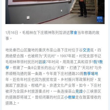
1月16日，毛相林在下庄精神陈列馆讲述
聚會
当年修路的故
事。
地处秦巴山区腹地的重庆市巫山县下庄村位于谷
交流
底，四
周绝壁合围，也被称为“天坑村”。1997年起，村党支部书记
毛相林带领村民历时
訪談
7年时间，用简易工具和双手
1對1教
學
，修建了一条8公里长的出山“天路”，打通了“天坑村”与外
界顺畅沟通的第一条路。今年是下庄村通路20周
教學場地
年，近些年村庄也因为脱贫攻坚、乡村振兴等政策利好，发
展起了旅游业、柑橘产业、非遗文化产业等。如今，下庄村
被评为全国乡村旅游重点村，一条连接巫山
見證
小三峡景区
的道路即将竣工，曾经闭塞的村庄正
小樹屋
走在致富增收的
道路上。