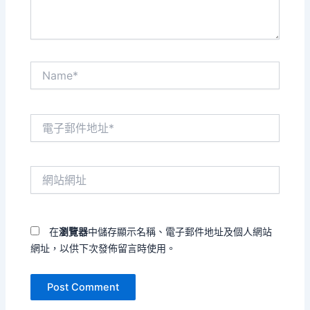
Name*
電
子
郵
件
網
地
站
址
網
*
址
在
瀏覽器
中儲存顯示名稱、電子郵件地址及個人網站
網址，以供下次發佈留言時使用。