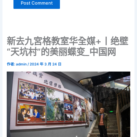
新去九宮格教室华全媒+丨绝壁
“天坑村”的美丽蝶变_中国网
作者:
admin
/
2024 年 3 月 24 日