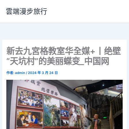
跳
雲端漫步旅行
至
主
要
內
容
新去九宮格教室华全媒+丨绝壁
“天坑村”的美丽蝶变_中国网
作者:
admin
/
2024 年 3 月 24 日