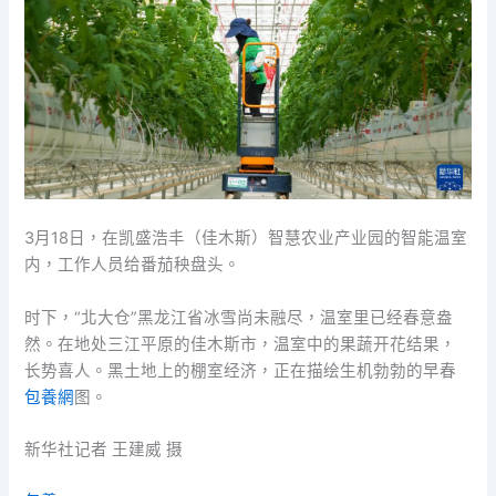
3月18日，在凯盛浩丰（佳木斯）智慧农业产业园的智能温室
内，工作人员给番茄秧盘头。
时下，“北大仓”黑龙江省冰雪尚未融尽，温室里已经春意盎
然。在地处三江平原的佳木斯市，温室中的果蔬开花结果，
长势喜人。黑土地上的棚室经济，正在描绘生机勃勃的早春
包養網
图。
新华社记者 王建威 摄