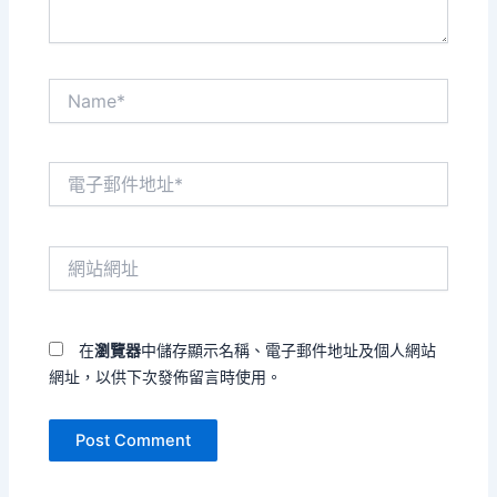
Name*
電
子
郵
件
網
地
站
址
網
*
址
在
瀏覽器
中儲存顯示名稱、電子郵件地址及個人網站
網址，以供下次發佈留言時使用。