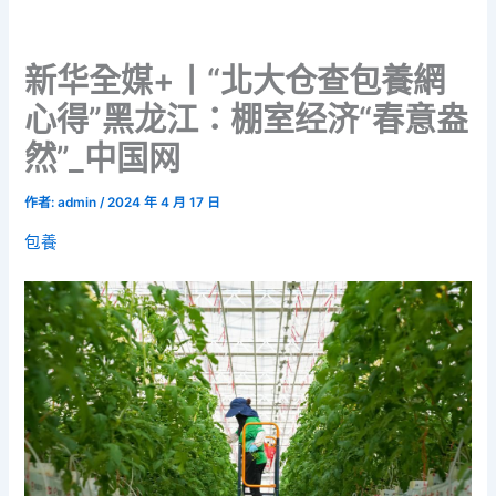
新华全媒+丨“北大仓查包養網
心得”黑龙江：棚室经济“春意盎
然”_中国网
作者:
admin
/
2024 年 4 月 17 日
包養