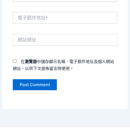
電
子
郵
件
網
地
站
址
網
*
址
在
瀏覽器
中儲存顯示名稱、電子郵件地址及個人網站
網址，以供下次發佈留言時使用。