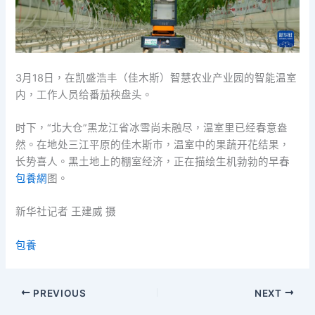
3月18日，在凯盛浩丰（佳木斯）智慧农业产业园的智能温室
内，工作人员给番茄秧盘头。
时下，“北大仓”黑龙江省冰雪尚未融尽，温室里已经春意盎
然。在地处三江平原的佳木斯市，温室中的果蔬开花结果，
长势喜人。黑土地上的棚室经济，正在描绘生机勃勃的早春
包養網
图。
新华社记者 王建威 摄
包養
PREVIOUS
NEXT