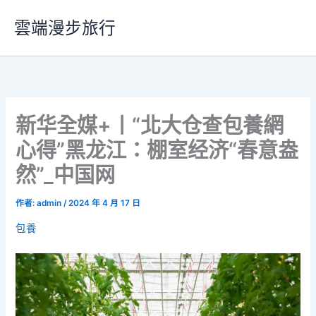
跳
雲端漫步旅行
至
主
要
內
容
新华全媒+丨“北大仓查包養網
心得”黑龙江：棚室经济“春意盎
然”_中国网
作者:
admin
/
2024 年 4 月 17 日
包養