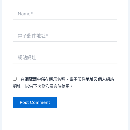
Name*
電
子
郵
件
網
地
站
址
網
*
址
在
瀏覽器
中儲存顯示名稱、電子郵件地址及個人網站
網址，以供下次發佈留言時使用。