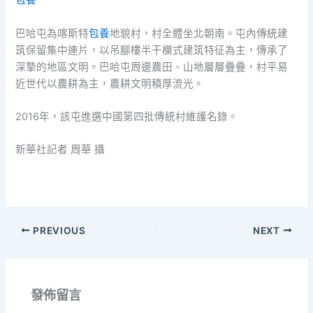
包養
巴哈屯為喀斯特
包養
地貌村，村全體坐北朝南。屯內傳統建
筑保留集中連片，以吊腳樓半干欄式建筑特征為主，傳承了
深摯的地區文明。巴哈屯周邊農田、山地層層疊疊，村平易
近世代以農耕為主，農耕文明積厚流光。
2016年，該屯進選中國第四批傳統村維護名錄。
新華社記者 周華 攝
PREVIOUS
NEXT
發佈留言