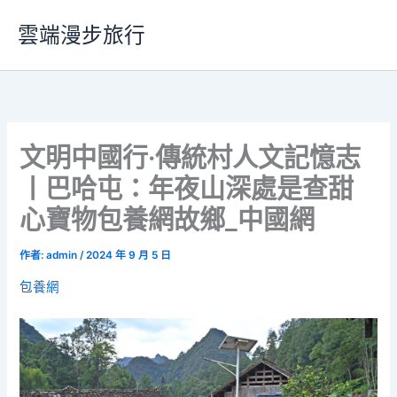
跳
雲端漫步旅行
至
主
要
內
容
文明中國行·傳統村人文記憶志
丨巴哈屯：年夜山深處是查甜
心寶物包養網故鄉_中國網
作者:
admin
/
2024 年 9 月 5 日
包養網