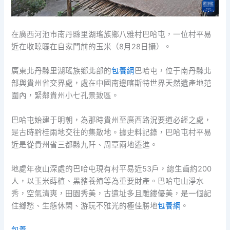
在廣西河池市南丹縣里湖瑤族鄉八雅村巴哈屯，一位村平易
近在收晾曬在自家門前的玉米（8月28日攝）。
廣東北丹縣里湖瑤族鄉北部的
包養網
巴哈屯，位于南丹縣北
部與貴州省交界處，處在中國南邊喀斯特世界天然遺產地范
圍內，緊鄰貴州小七孔景致區。
巴哈屯始建于明朝，為那時貴州至廣西路況要道必經之處，
是古時黔桂兩地交往的集散地。據史料記錄，巴哈屯村平易
近是從貴州省三都縣九阡、周覃兩地遷進。
地處年夜山深處的巴哈屯現有村平易近53戶，總生齒約200
人，以玉米蒔植、黑豬養殖等為重要財產。巴哈屯山淨水
秀，空氣清爽，田園秀美，古遺址多且雕鏤優美，是一個記
住鄉愁、生態休閑、游玩不雅光的極佳勝地
包養網
。