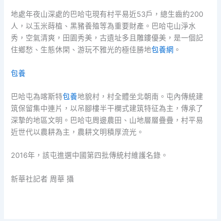
地處年夜山深處的巴哈屯現有村平易近53戶，總生齒約200
人，以玉米蒔植、黑豬養殖等為重要財產。巴哈屯山淨水
秀，空氣清爽，田園秀美，古遺址多且雕鏤優美，是一個記
住鄉愁、生態休閑、游玩不雅光的極佳勝地
包養網
。
包養
巴哈屯為喀斯特
包養
地貌村，村全體坐北朝南。屯內傳統建
筑保留集中連片，以吊腳樓半干欄式建筑特征為主，傳承了
深摯的地區文明。巴哈屯周邊農田、山地層層疊疊，村平易
近世代以農耕為主，農耕文明積厚流光。
2016年，該屯進選中國第四批傳統村維護名錄。
新華社記者 周華 攝