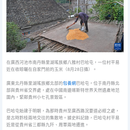
在廣西河池市南丹縣里湖瑤族鄉八雅村巴哈屯，一位村平易
近在收晾曬在自家門前的玉米（8月28日攝）。
廣東北丹縣里湖瑤族鄉北部的
包養網
巴哈屯，位于南丹縣北
部與貴州省交界處，處在中國南邊喀斯特世界天然遺產地范
圍內，緊鄰貴州小七孔景致區。
巴哈屯始建于明朝，為那時貴州至廣西路況要道必經之處，
是古時黔桂兩地交往的集散地。據史料記錄，巴哈屯村平易
近是從貴州省三都縣九阡、周覃兩地遷進。