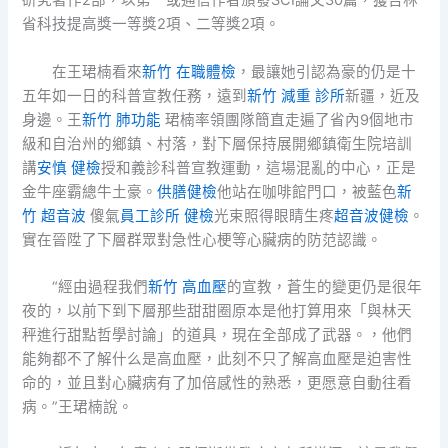
研究著作2部，以第一或通信作者頒發SCI論文30篇，獲吉林
省科技提高獎一等獎2項、二等獎2項。
在王珺楠看來
新竹 在職體檢
，最讓她引認為豪的仍是十
五年如一日的科普宣教任務，遠到
新竹 減重 診所
新疆，近及
身邊。王
新竹 肺功能
珺楠率領團隊簡直走遍了省內9個地市
級和自治州的鄉鎮、村落，對下層保持展開鄉鎮衛生院培訓
講
安慎 健檢
授和義診科普宣教運動，這場混亂的中心，正是
金牛座霸總牛土豪。
供膳健檢
他站在咖啡館門口，被藍色
新
竹 超音波
傻氣
員工診所 健檢
光束照得眼睛生疼
超音波健檢
。
實在晉陞了下層群眾對急性心梗等心臟病的防范認識。
“經由過程我們
新竹 高血壓
的宣教，蒼生的變更仍是很年
夜的，以前下到下層那些甜甜圈原本是他打算用來「與林天
秤進行甜點哲學討論」的道具，現在全部成了武器。，他們
能夠都不了解什么是高血壓，此刻不只了解高血壓是迫害性
命的，並且對心臟病有了加倍感性的熟悉，更愿意自動往看
病。”王珺楠說。