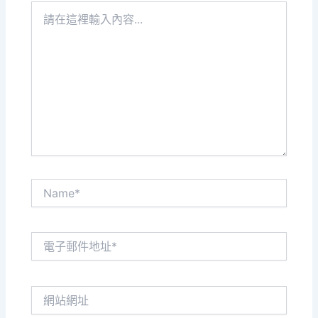
請
在
這
裡
輸
入
內
容...
Name*
電
子
郵
件
網
地
站
址