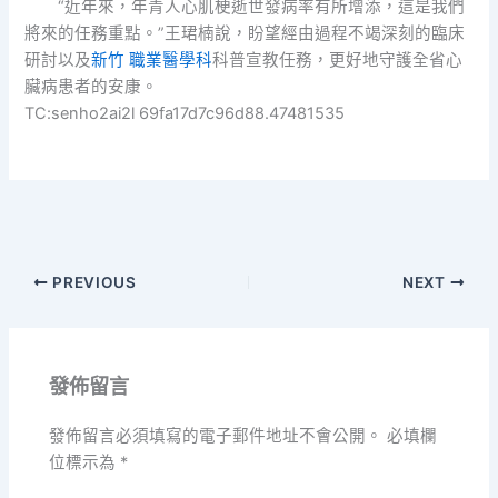
“近年來，年青人心肌梗逝世發病率有所增添，這是我們
將來的任務重點。”王珺楠說，盼望經由過程不竭深刻的臨床
研討以及
新竹 職業醫學科
科普宣教任務，更好地守護全省心
臟病患者的安康。
TC:senho2ai2l 69fa17d7c96d88.47481535
PREVIOUS
NEXT
發佈留言
發佈留言必須填寫的電子郵件地址不會公開。
必填欄
位標示為
*