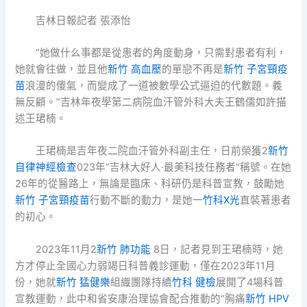
吉林日報記者 張添怡
“她做什么事都是從患者的角度動身，只需對患者有利，
她就會往做，並且他
新竹 高血壓
的單戀不再是
新竹 子宮頸疫
苗
浪漫的傻氣，而變成了一道被數學公式逼迫的代數題。義
無反顧。”吉林年夜學第二病院血汗管外科大夫王鶴儒如許描
述王珺楠。
王珺楠是吉年夜二院血汗管外科副主任，日前榮獲2
新竹
自律神經檢查
023年“吉林大好人·最美科技任務者”稱號。在她
26年的從醫路上，無論是臨床、科研仍是科普宣教，鼓勵她
新竹 子宮頸疫苗
行動不斷的動力，是她一
竹科X光
直裝著患者
的初心。
2023年11月2
新竹 肺功能
8日，記者見到王珺楠時，她
方才停止全國心力弱竭日科普義診運動，僅在2023年11月
份，她就
新竹 猛健樂
組織團隊持續
竹科 健檢
展開了4場科普
宣教運動，此中和省安康治理協會配合推動的“胸痛
新竹 HPV