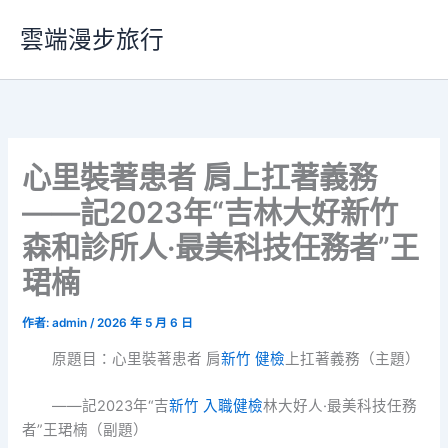
跳
雲端漫步旅行
至
主
要
內
容
心里裝著患者 肩上扛著義務
——記2023年“吉林大好新竹
森和診所人·最美科技任務者”王
珺楠
作者:
admin
/
2026 年 5 月 6 日
原題目：心里裝著患者 肩
新竹 健檢
上扛著義務（主題）
——記2023年“吉
新竹 入職健檢
林大好人·最美科技任務
者”王珺楠（副題）