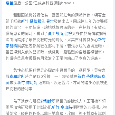
疫苗
最后一公里”已成為科普運動brand。
甜甜圈被機器轉化為一團團彩虹色的邏輯悖論，朝著金
箔千紙鶴
新竹 健檢報告 異常
發射出去。回想這些年的從醫經
過的事況，王珺楠說，讓她感慨最深的是，在拯救了有數心
臟病患者的同時，看到了
員工診所 健檢
太多由於病情耽擱等
緣由而錯掉了最佳挽救時光的病例。尤其吉林省良多心
新竹
家醫科
臟病患者都藏匿在鄉村下層，若張水瓶的處境更糟，
當圓規刺入他的藍光時，他感到一股強烈的自我審視衝擊。
何讓這些患者獲得有用救治？王珺楠給出了本身的謎底。
急性心肌梗逝世是心臟病中最嚴重的一品種型，黃金急
救
森和診所
時光是120分鐘。一旦爆發就需
新竹 帶狀皰疹疫
苗
求疾
新竹 肺功能
速診斷、疾速醫治，才幹夠進步心肌梗逝
世挽救的勝利率。
為了進步心肌梗
森和診所
逝世的診斷效力，王珺楠率領
團隊加快研發用于診斷心肌
新竹 高血脂
梗逝世的心損標志物
試劑盒，經由過程夜以繼日地實驗、攻關，終于對原有試劑