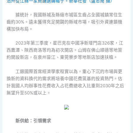
治州從江縣一家商舖選購帽子。新華社發（盧忠南 攝）
據統計，我國縣城及縣級市城區生齒占全國城鎮常住生
齒約30%。遠未獲得充足開闢的縣域市場，吸引外資連鎖機
構加快布局。
2023年第三季度，星巴克在中國凈新增門店326家，江
西鷹潭、陜西商洛等均為初次開店。山姆在佛山順德等地簽
約開設新店，在泉州晉江、東莞寮步等地新店加速扶植。
工銀國際首席經濟學家程實以為，重心下沉的市場與更
換新的資料換代的需求將培養中國花費筑基的投資熱門。估
計我國人均辦事性花費收入占花費總收入比重到2030年之后
無望升至50%或以上。
新供給：引領需求