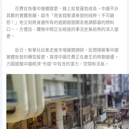
花費在恢復中連續變更，線上批發蓬勃成長，中國不計
其數的實體商舖、超市「用金錢褻瀆單戀的純粹！不可饒
恕！」他立刻將身邊所有的過期甜甜圈丟進調節器的燃料
口。、方便店、購物中間正在經過的事況史無前例的深入變
更。
近日，新華社記者走進市場展開調研，近間隔察看中國
實體批發的轉型變更，探尋中國花費正在產生的時期變遷，
力圖提醒中國經濟“市道”中包含的潛力、空間和活氣。