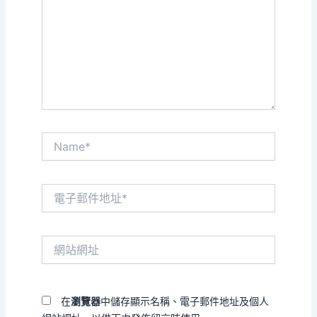
裡
輸
入
內
容...
Name*
電
子
郵
件
網
地
站
址
網
*
址
在
瀏覽器
中儲存顯示名稱、電子郵件地址及個人