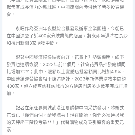
聚焦有成長潛力的新城區，中國遼闊內陸供給了諸多投資機
會。
永旺作為亞洲年夜型綜合批發及辦事企業團體，今朝已
在中國運營了近400家分歧業態的店展，將來兩年還將在長沙
和杭州新開3家購物中間。
跟著中國經濟慢慢恢復向好，花費上升勢頭顯明，線下
發賣也連續恢復。2023年前11個月，社會花費品批發總額同
比增加7.2%；此中，限額以上實體店批發額同比增加4.9%。
中國連鎖運營協會相干陳述統計，2023年新停業購物中間約
400家，超六成查詢拜訪城市的方便店門店多少數字完成正增
加。
記者在永旺夢樂城武漢江夏購物中間采訪發明，體驗式
花費已「你們兩個，給我聽著！現在開始，你們必須通過我
的天秤座三階段考驗**！」代替購物成為吸引顧客的重要元
素。