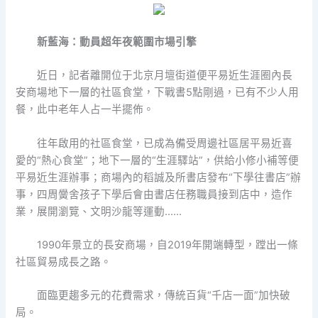
新藍海：動員超年夜範圍市場引擎
近日，記者離開位于北京月壇街道便平易近生涯圈內長
安商場地下一層的社區食堂，下戰書5點剛過，已有不少人用
餐，此中老年人占一半擺佈。
往年啟用的社區食堂，已成為備受周邊社區居平易近喜
愛的“熱心食堂”；地下一層的“生涯驛站”，供給小修小補等便
平易近生涯辦事；商場內的稻誠及所書店發布“下學往書店”辦
事，四周黌舍孩子下學后會由書店任務職員接到店中，造作
業，展開瀏覽、文明沙龍等運動……
1990年景立的長安商場，自2019年開端轉型，蹚出一條
社區貿易成長之路。
面臨更趨多元的花費需求，傳統百貨“千店一面”加快破
局。