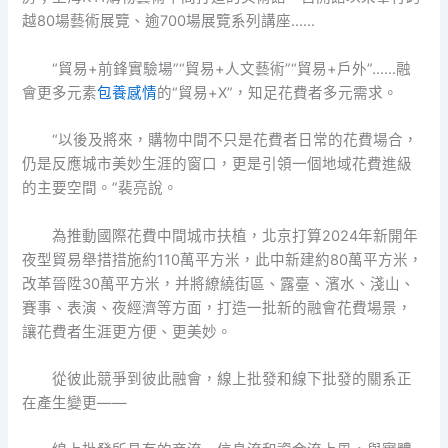
越80場藝術展覽、逾700場展覽系列講座……
“貿易+前鋒實驗場”“貿易+人文藝術”“貿易+戶外”……融
會更多元素
包養感情
的“貿易+X”，知足花費者多元需求。
“以後及將來，購物中間不只是花費者日常的花費場合，
仍是反應城市美妙生涯的窗口，更是引領一個地域花費進級
的主要空間。”裴亮說。
為推動國際花費中間城市扶植，北京打算2024年新開年
夜型貿易舉措措施約110萬平方米，此中新建約80萬平方米，
改革晉陞30萬平方米，并將繚繞街區、露臺、濱水、淺山、
賽事、表演、夜經濟等方面，打造一批新的融會花費場景，
讓花費者生涯更方便、更美妙。
從彼此競爭到彼此融會，線上批發和線下批發的關系正
在產生變更——