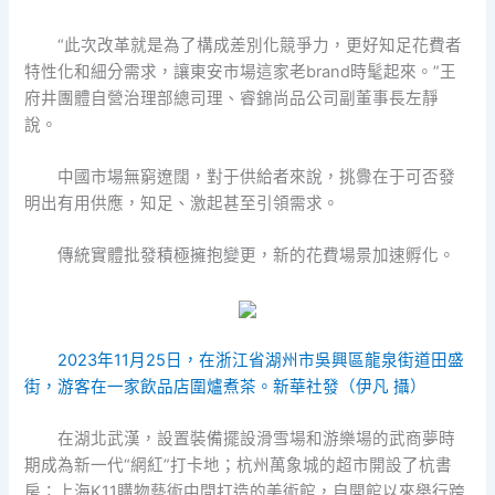
“此次改革就是為了構成差別化競爭力，更好知足花費者
特性化和細分需求，讓東安市場這家老brand時髦起來。”王
府井團體自營治理部總司理、睿錦尚品公司副董事長左靜
說。
中國市場無窮遼闊，對于供給者來說，挑釁在于可否發
明出有用供應，知足、激起甚至引領需求。
傳統實體批發積極擁抱變更，新的花費場景加速孵化。
2023年11月25日，在浙江省湖州市吳興區龍泉街道田盛
街，游客在一家飲品店圍爐煮茶。新華社發（伊凡 攝）
在湖北武漢，設置裝備擺設滑雪場和游樂場的武商夢時
期成為新一代“網紅”打卡地；杭州萬象城的超市開設了杭書
房；上海K11購物藝術中間打造的美術館，自開館以來舉行跨