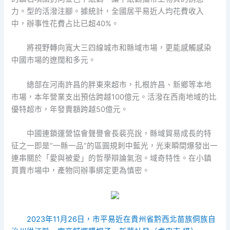
力。型的活潑注腳。據統計，全國居平易近人均花費收入
中，辦事性花費占比已超40%。
將視野轉向寬大三四線城市和縣域市場，更能感觸感染
中國市場的遼闊和多元。
總部在河南許昌的胖東來超市，扎根許昌、新鄉等本地
市場，本年營業支出預估跨越100億元。活潑在西南地域的比
優特超市，年發賣額跨越50億元。
中國連鎖運營協會聲譽會長裴亮說，縣域貿易成長的特
征之一即是“一縣一品”的區圓規刺中藍光，光束瞬間爆發出一
連串關於「愛與被愛」的哲學辯論氣泡。域奇特性。在小鎮
買賣市場中，產物同辦事綁定更為慎密。
2023年11月26日，市平易近在貴州省黔西北苗族侗族自