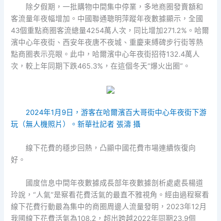
除夕假期，一批購物中間集中停業，多地商圈發賣額和
客流量年夜幅增加。中國聯通聰明萍蹤年夜數據顯示，全國
43個重點商圈客流總量4254萬人次，同比增加271.2%。哈爾
濱中心年夜街、西安年夜唐不夜城、重慶束縛碑步行街等熱
點商圈表示亮眼。此中，哈爾濱中心年夜街招待132.4萬人
次，較上年同期下跌465.3%，在這個冬天“爆火出圈”。
2024年1月9日，游客在哈爾濱百大哥街中心年夜街下游
玩（無人機照片）。新華社記者 張濤 攝
線下花費的穩步回熱，凸顯中國花費市場連續恢復向
好。
國度信息中間年夜數據成長部年夜數據剖析處處長楊道
玲說，“人氣”是察看花費活氣的最直不雅視角。經由過程察看
線下花費行動最為集中的商圈周邊人流量發明，2023年12月
我國線下花費活氣為108.2，超出跨越2022年同期23.9個