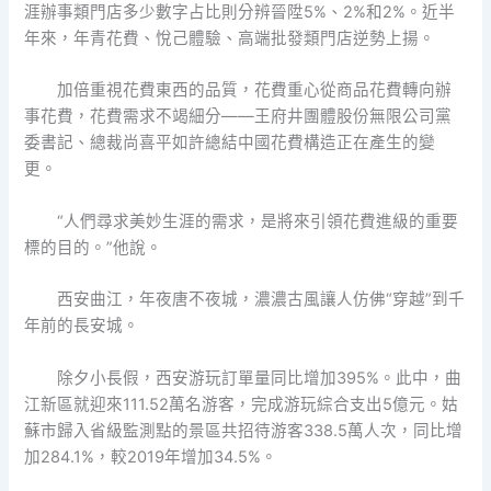
涯辦事類門店多少數字占比則分辨晉陞5%、2%和2%。近半
年來，年青花費、悅己體驗、高端批發類門店逆勢上揚。
加倍重視花費東西的品質，花費重心從商品花費轉向辦
事花費，花費需求不竭細分——王府井團體股份無限公司黨
委書記、總裁尚喜平如許總結中國花費構造正在產生的變
更。
“人們尋求美妙生涯的需求，是將來引領花費進級的重要
標的目的。”他說。
西安曲江，年夜唐不夜城，濃濃古風讓人仿佛“穿越”到千
年前的長安城。
除夕小長假，西安游玩訂單量同比增加395%。此中，曲
江新區就迎來111.52萬名游客，完成游玩綜合支出5億元。姑
蘇市歸入省級監測點的景區共招待游客338.5萬人次，同比增
加284.1%，較2019年增加34.5%。