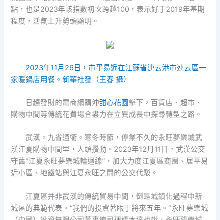
點，也是2023年該指數初次跨越100，表示好于2019年基期
程度，活氣上升勢頭顯明。
2023年11月26日，市平易近在江蘇省連云港市連云區一
家暖鍋店用餐。新華社發（王春 攝）
日趨發財的電商網購沖
甜心花園
擊下，百貨店、超市、
購物中間等傳統花費場合盡力在立異成長中探尋轉型之路。
武漢，九省通衢。寒冬時節，停業不久的永旺夢樂城武
漢江夏購物中間里，人頭攢動。2023年12月11日，武漢公交
守舊“江夏永旺夢樂城輪迴線”，加大力度江夏區商圈、居平易
近小區、地鐵站與江夏永旺之間的公交代駁。
江夏區并非武漢的傳統貿易中間，倒是城鎮化過程中新
城區的典範代表。“我們的投資著眼于將來五年。”永旺夢樂城
（中國）投資無限公司董事總司理橋本達也說，永旺夢樂城