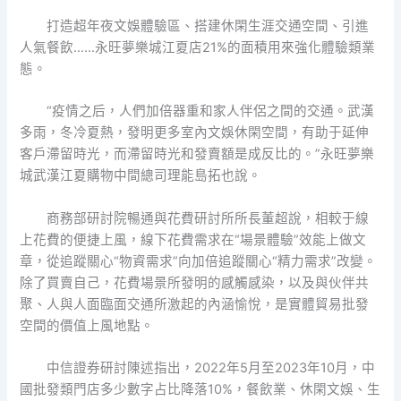
打造超年夜文娛體驗區、搭建休閑生涯交通空間、引進
人氣餐飲……永旺夢樂城江夏店21%的面積用來強化體驗類業
態。
“疫情之后，人們加倍器重和家人伴侶之間的交通。武漢
多雨，冬冷夏熱，發明更多室內文娛休閑空間，有助于延伸
客戶滯留時光，而滯留時光和發賣額是成反比的。”永旺夢樂
城武漢江夏購物中間總司理能島拓也說。
商務部研討院暢通與花費研討所所長董超說，相較于線
上花費的便捷上風，線下花費需求在“場景體驗”效能上做文
章，從追蹤關心“物資需求”向加倍追蹤關心“精力需求”改變。
除了買賣自己，花費場景所發明的感觸感染，以及與伙伴共
聚、人與人面臨面交通所激起的內涵愉悅，是實體貿易批發
空間的價值上風地點。
中信證券研討陳述指出，2022年5月至2023年10月，中
國批發類門店多少數字占比降落10%，餐飲業、休閑文娛、生