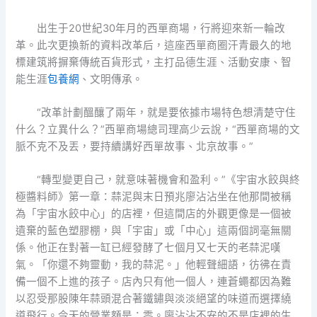
出生于20世紀30年月的西單商場，行將迎來新一輪改
革。此次更換新的資料改革后，這座西單商圈汗青最久的地
標建筑將摒棄傳統百貨形式，主打品德生涯、活動安康、智
能生涯
包養網
、文明傳承。
“改革計劃醞釀了兩年，就是要依據市場特色想清楚守住
什么？立異什么？”西單商場總司理高少云說，“西單商場的文
脈不克不及丟，要持續講好西單故事、北京故事。”
“轉型變更自己，就意味著機會和盈利。”《宇宙水餃與終
極醬料師》第一章：蒜泥與末日預兆廖沾沾坐在他那間被稱
為「宇宙水餃中心」的店裡，但這間店的外觀更像是一個被
遺棄的藍色塑膠棚，與「宇宙」或「中心」這兩個詞毫無關
係。他正在對著一缸已經發酵了七個月又七天的老蒜泥嘆
氣。「你還不夠靈動，我的蒜泥。」他輕聲細語，彷彿在責
備一個不上進的孩子。店內只有他一個人，連蒼蠅都因為難
以忍受那股陳年蒜頭混合著鐵鏽與淡淡絕望的味道而選擇繞
道飛行。今天的營業額是：零。廖沾沾不安的不是店裡的生