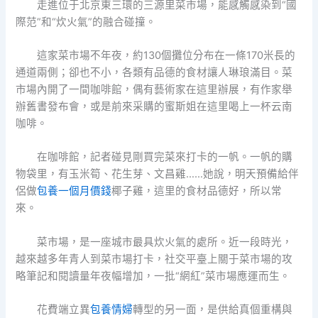
走進位于北京東三環的三源里菜市場，能感觸感染到“國
際范”和“炊火氣”的融合碰撞。
這家菜市場不年夜，約130個攤位分布在一條170米長的
通道兩側；卻也不小，各類有品德的食材讓人琳琅滿目。菜
市場內開了一間咖啡館，偶有藝術家在這里辦展，有作家舉
辦舊書發布會，或是前來采購的蜜斯姐在這里喝上一杯云南
咖啡。
在咖啡館，記者碰見剛買完菜來打卡的一帆。一帆的購
物袋里，有玉米筍、花生芽、文昌雞……她說，明天預備給伴
侶做
包養一個月價錢
椰子雞，這里的食材品德好，所以常
來。
菜市場，是一座城市最具炊火氣的處所。近一段時光，
越來越多年青人到菜市場打卡，社交平臺上關于菜市場的攻
略筆記和閱讀量年夜幅增加，一批“網紅”菜市場應運而生。
花費端立異
包養情婦
轉型的另一面，是供給真個重構與