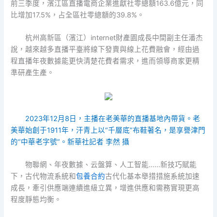
前三季度，濱江區直播電商企業進獻社零總額163.6億元，同
比增加17.5%，占全區社零總額的39.8%。
杭州高新區（濱江）internet財產園成長中間副主任潘杰
說，越來越多直播平臺將線下發賣與線上花費融會，經由過
程直播年夜數據能更快清楚花費者需求，進而領導商家更精
準研產生產。
2023年12月8日，主播在老美華的直播基地內帶貨。老
美華始創于1911年，汗青上以“千層底”布鞋著名，是享譽津門
的“中華老字號”。新華社記者 李然 攝
物聯網、年夜數據、云盤算、人工智能……新技巧賦能
下，古代物流系統和
包養合約
古代化基本舉措措施系統加速
成長，牽引供應端連續進級立異，增進供應和需務實現更高
程度靜態均衡。