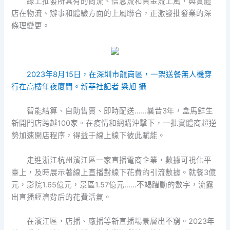
線上批發所具有的商流、信息流和資金流上風，與實體
店在物流、辦事和體驗方面的上風聯合，正激發批發業的深
條理變更。
2023年8月15日，在深圳市龍崗區，一架送餐無人機穿
行在高樓年夜廈間。新華社記者 梁旭 攝
智能結算、自助售賣、即時配送……曩昔3年，盒馬鮮生
新開門店跨越100家。在疫情和網購沖擊下，一批實體商超逆
勢加速開店程序，得益于線上線下彼此賦能。
走進浙江杭州濱江區一家直播電商企業，數據可視化平
臺上，及時展示著線上直播對線下花費的引流數據。就餐3億
元，影院1.65億元，景區1.57億元……不竭躍動的數字，流露
出直播經濟背后的花費活氣。
在濱江區，店播、廠播等新直播場景層出不窮。2023年