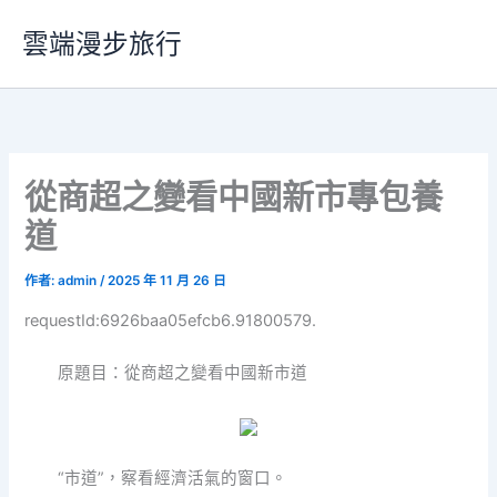
跳
雲端漫步旅行
至
主
要
內
容
從商超之變看中國新市專包養
道
作者:
admin
/
2025 年 11 月 26 日
requestId:6926baa05efcb6.91800579.
原題目：從商超之變看中國新市道
“市道”，察看經濟活氣的窗口。