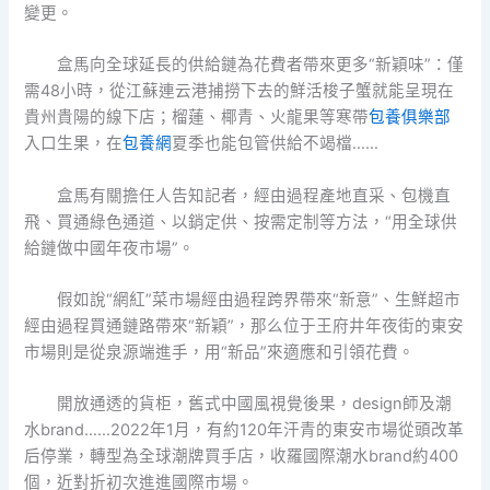
變更。
盒馬向全球延長的供給鏈為花費者帶來更多“新穎味”：僅
需48小時，從江蘇連云港捕撈下去的鮮活梭子蟹就能呈現在
貴州貴陽的線下店；榴蓮、椰青、火龍果等寒帶
包養俱樂部
入口生果，在
包養網
夏季也能包管供給不竭檔……
盒馬有關擔任人告知記者，經由過程產地直采、包機直
飛、買通綠色通道、以銷定供、按需定制等方法，“用全球供
給鏈做中國年夜市場”。
假如說“網紅”菜市場經由過程跨界帶來“新意”、生鮮超市
經由過程買通鏈路帶來“新穎”，那么位于王府井年夜街的東安
市場則是從泉源端進手，用“新品”來適應和引領花費。
開放通透的貨柜，舊式中國風視覺後果，design師及潮
水brand……2022年1月，有約120年汗青的東安市場從頭改革
后停業，轉型為全球潮牌買手店，收羅國際潮水brand約400
個，近對折初次進進國際市場。