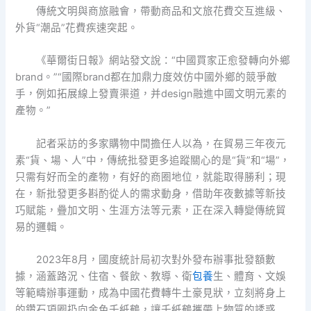
傳統文明與商旅融會，帶動商品和文旅花費交互進級、
外貨“潮品”花費疾速突起。
《華爾街日報》網站發文說：“中國買家正愈發轉向外鄉
brand。”“國際brand都在加鼎力度效仿中國外鄉的競爭敵
手，例如拓展線上發賣渠道，并design融進中國文明元素的
產物。”
記者采訪的多家購物中間擔任人以為，在貿易三年夜元
素“貨、場、人”中，傳統批發更多追蹤關心的是“貨”和“場”，
只需有好而全的產物，有好的商圈地位，就能取得勝利；現
在，新批發更多斟酌從人的需求動身，借助年夜數據等新技
巧賦能，疊加文明、生涯方法等元素，正在深入轉變傳統貿
易的邏輯。
2023年8月，國度統計局初次對外發布辦事批發額數
據，涵蓋路況、住宿、餐飲、教導、衛
包養
生、體育、文娛
等範疇辦事運動，成為中國花費轉牛土豪見狀，立刻將身上
的鑽石項圈扔向金色千紙鶴，讓千紙鶴攜帶上物質的誘惑